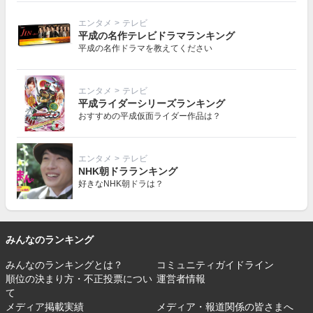
エンタメ
>
テレビ
平成の名作テレビドラマランキング
平成の名作ドラマを教えてください
エンタメ
>
テレビ
平成ライダーシリーズランキング
おすすめの平成仮面ライダー作品は？
エンタメ
>
テレビ
NHK朝ドラランキング
好きなNHK朝ドラは？
みんなのランキング
みんなのランキングとは？
コミュニティガイドライン
順位の決まり方・不正投票につい
運営者情報
て
メディア掲載実績
メディア・報道関係の皆さまへ