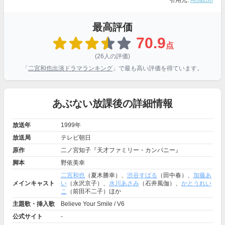
引用元:
Amazon
最高評価
70.9
点
(26人の評価)
「
二宮和也出演ドラマランキング
」で最も高い評価を得ています。
あぶない放課後の詳細情報
放送年
1999年
放送局
テレビ朝日
原作
二ノ宮知子『天才ファミリー・カンパニー』
脚本
野依美幸
二宮和也
（夏木勝幸）、
渋谷すばる
（田中春）、
加藤あ
メインキャスト
い
（永沢京子）、
水川あさみ
（石井風伽）、
かとうれい
こ
（前田不二子）ほか
主題歌・挿入歌
Believe Your Smile / V6
公式サイト
-