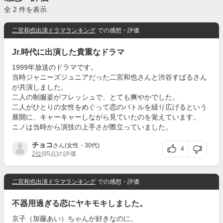
全 2 件を表示
二宮和也出演ドラマランキング
での感想・評価
Jr.時代に出演した貴重なドラマ
1999年放送のドラマです。
当時ジャニーズジュニアだった二宮和也さんと渋谷すばるさん
が共演しました。
二人の制服姿がフレッシュで、とても爽やかでした。
二人がひとりの女性をめぐって恋のバトルを繰り広げるという
展開に、キャーキャーしながら見ていたのを覚えています。
ニノは当時から演技の上手さが際立っていました。
チョコ
さん(女性・30代)
4
2位
(95点)の評価
二宮和也出演ドラマランキング
での感想・評価
不器用過ぎる恋にヤキモキしました。
京子（加藤あい）ちゃんが好きなのに、