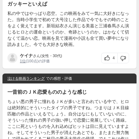
ガッキーといえば
私の中ではやっぱり恋空。この映画をみて一気に大好きになっ
た。当時小学生で初めて大号泣した作品で今でもその時のこと
をよく覚えてます。新垣結衣さん演じる美嘉と三浦春馬さん演
じるヒロとの運命というのか、奇跡というのか。はかなくて切
なくて温かい恋。映画を見て漫画や小説も全て買い夢中になり
読みました。今でも大好きな映画。
ケイナ
さん(女性・30代)
4
1位
(100点)の評価
泣ける映画ランキング
での感想・評価
一昔前のＪＫ恋愛もののような感じ
ちょい悪の男子に憧れるＪＫが多いと言われている中で、ヒロ
は絶対的にそういったタイプの男子ですね。つまりはＪＫ目線
匹敵の作品といえるでしょう。自分はなにもしていないのに、
そういった憧れの男子の強い押しで恋愛に発展していく路線。
ここに死というものを入れ込めばヒットは目に見えていますよ
ね。そしてそういった男子が消えたあとでも、またまた努力無
しで現われてくる二枚目の男子大学生の登場。でもこれは作り