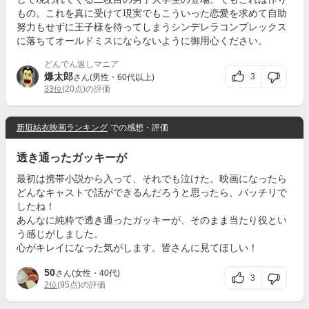
もの。これを真に受けて現実でもこういった恋愛を求めて自助
努力もせずに王子様を待ってしまうシンデレラコンプレックス
に落ちてオールドミスにならないように御用心ください。
どんでん返しマニア
爆太郎
3
さん(男性・60代以上)
33位
(20点)の評価
新垣結衣映画ランキング
での感想・評価
透き通ったガッキーが
最初は携帯小説から入って、それでも泣けた。映画になったら
どんなキャストで話ができるんだろうと思ったら、バッチリで
したね！
あんなに純粋で透き通ったガッキーが、そのまま当たり役とい
う感じがしました。
心がキレイになった気がします。皆さんに見てほしい！
50
さん(女性・40代)
3
2位
(95点)の評価