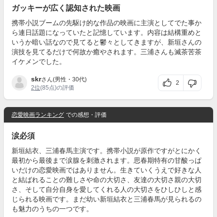
ガッキーが広く認知された映画
携帯小説ブームの先駆け的な作品の映画に主演としてでた事か
ら連日話題になっていたと記憶しています。内容は結構重めと
いうか暗い話なので見てると鬱々としてきますが、新垣さんの
演技を見てるだけで何故か癒やされます。三浦さんも滅茶苦茶
イケメンでした。
skr
さん(男性・30代)
2
2位
(85点)の評価
恋愛映画ランキング
での感想・評価
涙必須
新垣結衣、三浦春馬主演です。携帯小説が原作ですがとにかく
最初から最後まで涙腺を刺激されます。思春期特有の甘酸っぱ
いだけの恋愛映画ではありません。生きていくうえで好きな人
と結ばれることの難しさや命の大切さ、友達の大切さ親の大切
さ、そして自分自身を愛してくれる人の大切さをひしひしと感
じられる映画です。まだ幼い新垣結衣と三浦春馬が見られるの
も魅力のうちの一つです。