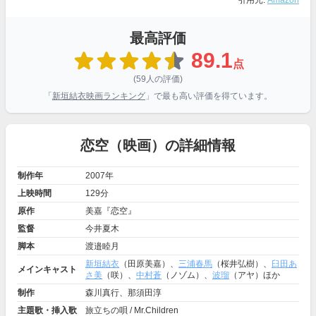
引用元:
Amazon
最高評価
89.1
点
(59人の評価)
「
新垣結衣映画ランキング
」で最も高い評価を得ています。
恋空（映画）の詳細情報
制作年
2007年
上映時間
129分
原作
美嘉『恋空』
監督
今井夏木
脚本
渡邉睦月
新垣結衣
（田原美嘉）、
三浦春馬
（桜井弘樹）、
臼田あ
メインキャスト
さ美
（咲）、
中村蒼
（ノゾム）、
波瑠
（アヤ）ほか
制作
森川真行、那須田淳
主題歌・挿入歌
旅立ちの唄 / Mr.Children