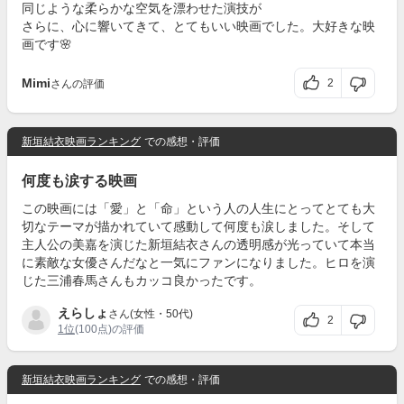
同じような柔らかな空気を漂わせた演技が
さらに、心に響いてきて、とてもいい映画でした。大好きな映
画です🌸
Mimi
2
さんの評価
新垣結衣映画ランキング
での感想・評価
何度も涙する映画
この映画には「愛」と「命」という人の人生にとってとても大
切なテーマが描かれていて感動して何度も涙しました。そして
主人公の美嘉を演じた新垣結衣さんの透明感が光っていて本当
に素敵な女優さんだなと一気にファンになりました。ヒロを演
じた三浦春馬さんもカッコ良かったです。
えらしょ
さん(女性・50代)
2
1位
(100点)の評価
新垣結衣映画ランキング
での感想・評価