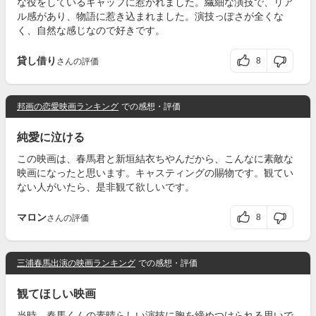
な役をしているギャップに惹かれました。繊細な演技で、リア
ル感があり、物語に惹き込まれました。演技っぽさが全くな
く、自然な感じなので好きです。
貸し借り
8
さんの評価
邦画の恋愛映画ランキング
での感想・評価
純愛に泣ける
この映画は、春馬君と新垣結衣ちやんだから、こんなに素敵な
映画になったと思います。キャスティングの賜物です。観てい
ない人がいたら、是非観て欲しいです。
マロン
8
さんの評価
三浦春馬出演の映画ランキング
での感想・評価
観てほしい映画
当時、春馬くんの素晴らしい演技に胸を締めつけられる思いで