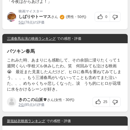
「今夜はからあげよ！」
映画マイスター
しばりやトーマス
0
さん
(男性・50代)
5位
(78点)の評価
三浦春馬出演の映画ランキング
での感想・評価
パツキン春馬
これみた時、あまりにも感動して、その余韻に浸りたくって１
週間くらい学校ズル休みしたわ。笑 何回みても泣ける映画
😭 最近また見直したんだけど、ヒロに春馬を重ねてみてしま
う、、、。もう三浦春馬がいないってことも含めてまた泣い
た、、、めちゃくちゃ悲しくなった。涙 うち的にヒロが花壇
に水をかけるシーンが好き。
きのこの山派🍄
さん(女性・30代)
25
2位
(85点)の評価
新垣結衣映画ランキング
での感想・評価