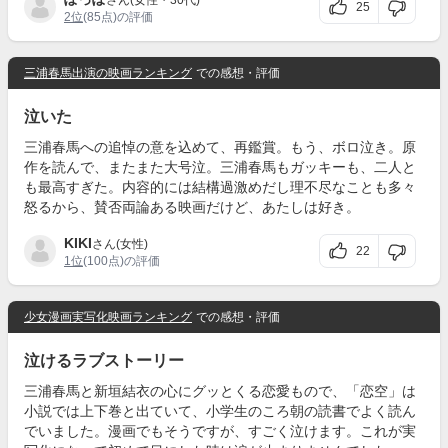
25
2位
(85点)の評価
三浦春馬出演の映画ランキング
での感想・評価
泣いた
三浦春馬への追悼の意を込めて、再鑑賞。もう、ボロ泣き。原
作を読んで、またまた大号泣。三浦春馬もガッキーも、二人と
も最高すぎた。内容的には結構過激めだし理不尽なことも多々
怒るから、賛否両論ある映画だけど、あたしは好き。
KIKI
さん(女性)
22
1位
(100点)の評価
少女漫画実写化映画ランキング
での感想・評価
泣けるラブストーリー
三浦春馬と新垣結衣の心にグッとくる恋愛もので、「恋空」は
小説では上下巻と出ていて、小学生のころ朝の読書でよく読ん
でいました。漫画でもそうですが、すごく泣けます。これが実