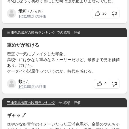
写化になって初めて目にした時は涙が止まりませんでした。
愛莉
さん(女性)
20
1位
(100点)の評価
三浦春馬出演の映画ランキング
での感想・評価
重めだが泣ける
恋空で一気にブレイクした印象。
高校生にはかなり重めなストーリーだけど、最後まで見る価値
あり。泣けた。
ケータイ小説原作っていうのが、時代を感じる。
類
さん
9
1位
(100点)の評価
三浦春馬出演の映画ランキング
での感想・評価
ギャップ
爽やかな好青年のイメージだった三浦春馬が、金髪のやんちゃ