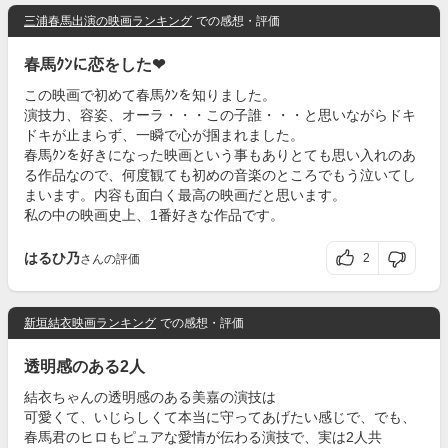
三浦春馬出演の映画ランキング
での感想・評価
春馬ｸﾝに恋をした❤
この映画で初めて春馬ｸﾝを知りました。
演技力、容姿、オーラ・・・この子誰・・・と思いながらドキ
ドキが止まらず、一瞬で心が掴まれました。
春馬ｸﾝを好きになった映画という事もありとても思い入れのあ
る作品なので、何度観ても初めの音楽のところでもう泣いてし
まいます。内容も面白く最高の映画だと思います。
私の中の映画史上、1番好きな作品です。
はるひ乃
2
さんの評価
新垣結衣映画ランキング
での感想・評価
透明感のある2人
結衣ちゃんの透明感のある美嘉の演技は
可愛くて、いじらしくて本当に守ってあげたい感じで、でも、
春馬君のヒロもピュアな愛情が伝わる演技で、実は2人共