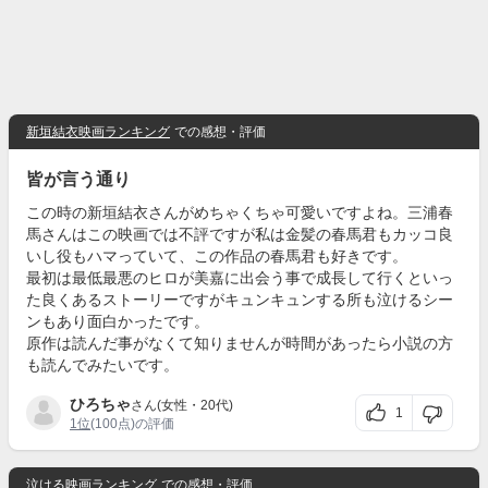
新垣結衣映画ランキング
での感想・評価
皆が言う通り
この時の新垣結衣さんがめちゃくちゃ可愛いですよね。三浦春
馬さんはこの映画では不評ですが私は金髪の春馬君もカッコ良
いし役もハマっていて、この作品の春馬君も好きです。
最初は最低最悪のヒロが美嘉に出会う事で成長して行くといっ
た良くあるストーリーですがキュンキュンする所も泣けるシー
ンもあり面白かったです。
原作は読んだ事がなくて知りませんが時間があったら小説の方
も読んでみたいです。
ひろちゃ
さん(女性・20代)
1
1位
(100点)の評価
泣ける映画ランキング
での感想・評価