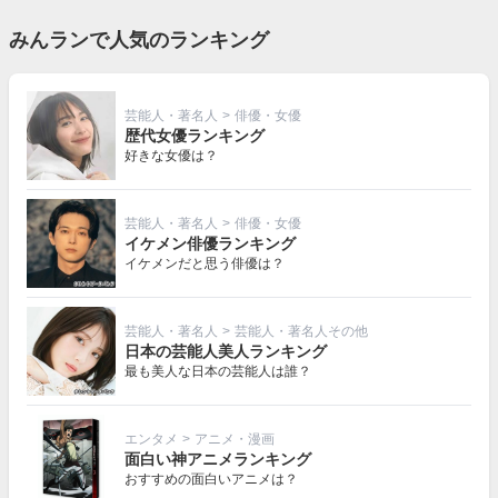
みんランで人気のランキング
芸能人・著名人
>
俳優・女優
歴代女優ランキング
好きな女優は？
芸能人・著名人
>
俳優・女優
イケメン俳優ランキング
イケメンだと思う俳優は？
芸能人・著名人
>
芸能人・著名人その他
日本の芸能人美人ランキング
最も美人な日本の芸能人は誰？
エンタメ
>
アニメ・漫画
面白い神アニメランキング
おすすめの面白いアニメは？