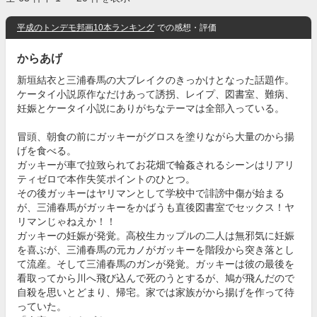
平成のトンデモ邦画10本ランキング
での感想・評価
からあげ
新垣結衣と三浦春馬の大ブレイクのきっかけとなった話題作。
ケータイ小説原作なだけあって誘拐、レイプ、図書室、難病、
妊娠とケータイ小説にありがちなテーマは全部入っている。
冒頭、朝食の前にガッキーがグロスを塗りながら大量のから揚
げを食べる。
ガッキーが車で拉致られてお花畑で輪姦されるシーンはリアリ
ティゼロで本作失笑ポイントのひとつ。
その後ガッキーはヤリマンとして学校中で誹謗中傷が始まる
が、三浦春馬がガッキーをかばうも直後図書室でセックス！ヤ
リマンじゃねえか！！
ガッキーの妊娠が発覚。高校生カップルの二人は無邪気に妊娠
を喜ぶが、三浦春馬の元カノがガッキーを階段から突き落とし
て流産。そして三浦春馬のガンが発覚。ガッキーは彼の最後を
看取ってから川へ飛び込んで死のうとするが、鳩が飛んだので
自殺を思いとどまり、帰宅。家では家族がから揚げを作って待
っていた。