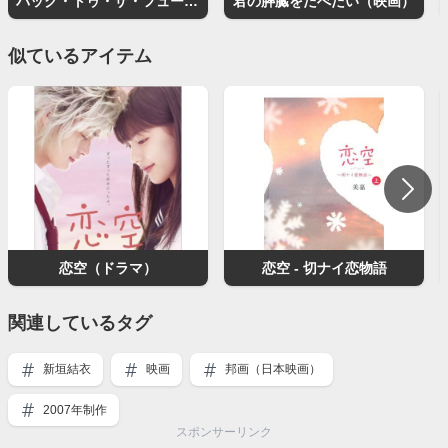
バック・トゥ・ザ・フューチャー
君の膵臓をたべたい（映画）
似ているアイテム
恋空（ドラマ）
恋空 - 切ナイ恋物語
関連しているタグ
新垣結衣
映画
邦画（日本映画）
2007年制作
スポンサーリンク