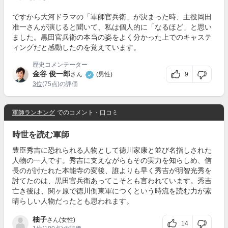
ですから大河ドラマの「軍師官兵衛」が決まった時、主役岡田
准一さんが演じると聞いて、私は個人的に「なるほど」と思い
ました。黒田官兵衛の本当の姿をよく分かった上でのキャステ
ィングだと感動したのを覚えています。
歴史コメンテーター
金谷 俊一郎
9
さん
(男性)
3位
(75点)の評価
軍師ランキング
でのコメント・口コミ
時世を読む軍師
豊臣秀吉に恐れられる人物として徳川家康と並び名指しされた
人物の一人です。秀吉に支えながらもその実力を知らしめ、信
長のが討たれた本能寺の変後、誰よりも早く秀吉が明智光秀を
討てたのは、黒田官兵衛あってこそとも言われています。秀吉
亡き後は、関ヶ原で徳川側東軍につくという時流を読む力が素
晴らしい人物だったとも思われます。
柚子
さん(女性)
14