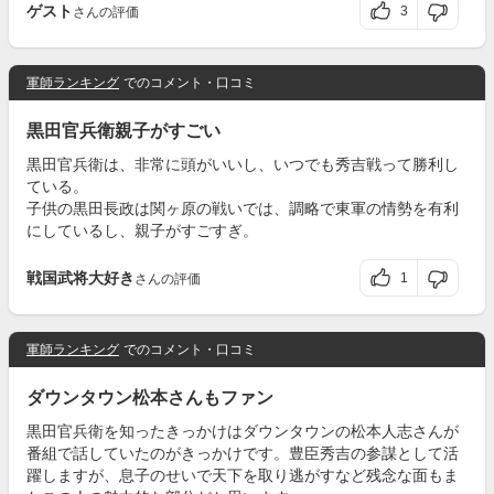
ゲスト
3
さんの評価
軍師ランキング
でのコメント・口コミ
黒田官兵衛親子がすごい
黒田官兵衛は、非常に頭がいいし、いつでも秀吉戦って勝利し
ている。
子供の黒田長政は関ヶ原の戦いでは、調略で東軍の情勢を有利
にしているし、親子がすごすぎ。
戦国武将大好き
1
さんの評価
軍師ランキング
でのコメント・口コミ
ダウンタウン松本さんもファン
黒田官兵衛を知ったきっかけはダウンタウンの松本人志さんが
番組で話していたのがきっかけです。豊臣秀吉の参謀として活
躍しますが、息子のせいで天下を取り逃がすなど残念な面もま