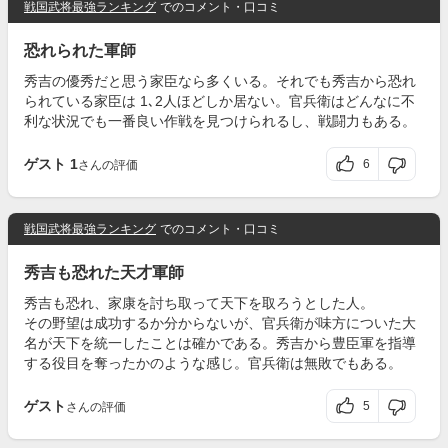
戦国武将最強ランキング
でのコメント・口コミ
恐れられた軍師
秀吉の優秀だと思う家臣なら多くいる。それでも秀吉から恐れ
られている家臣は 1､2人ほどしか居ない。官兵衛はどんなに不
利な状況でも一番良い作戦を見つけられるし、戦闘力もある。
ゲスト 1
6
さんの評価
戦国武将最強ランキング
でのコメント・口コミ
秀吉も恐れた天才軍師
秀吉も恐れ、家康を討ち取って天下を取ろうとした人。
その野望は成功するか分からないが、官兵衛が味方についた大
名が天下を統一したことは確かである。秀吉から豊臣軍を指導
する役目を奪ったかのような感じ。官兵衛は無敗でもある。
ゲスト
5
さんの評価