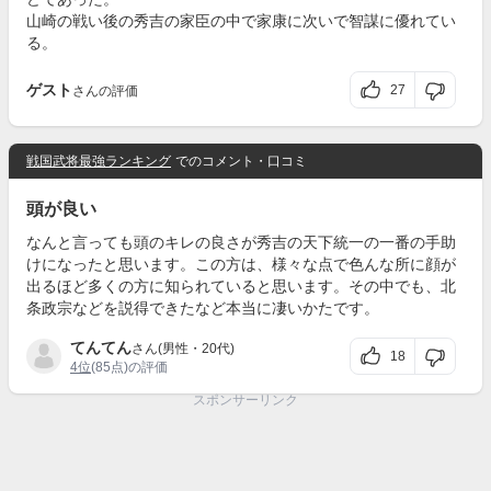
山崎の戦い後の秀吉の家臣の中で家康に次いで智謀に優れてい
る。
ゲスト
27
さんの評価
戦国武将最強ランキング
でのコメント・口コミ
頭が良い
なんと言っても頭のキレの良さが秀吉の天下統一の一番の手助
けになったと思います。この方は、様々な点で色んな所に顔が
出るほど多くの方に知られていると思います。その中でも、北
条政宗などを説得できたなど本当に凄いかたです。
てんてん
さん(男性・20代)
18
4位
(85点)の評価
スポンサーリンク