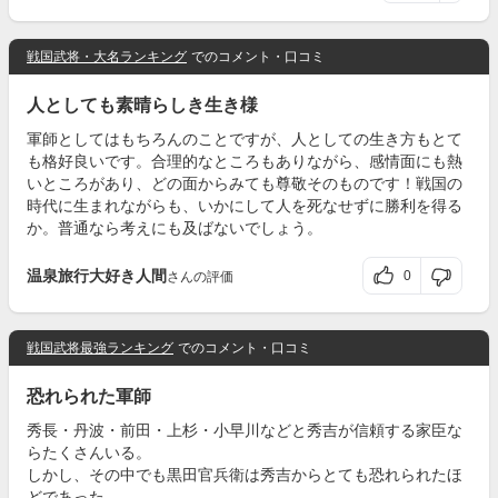
戦国武将・大名ランキング
でのコメント・口コミ
人としても素晴らしき生き様
軍師としてはもちろんのことですが、人としての生き方もとて
も格好良いです。合理的なところもありながら、感情面にも熱
いところがあり、どの面からみても尊敬そのものです！戦国の
時代に生まれながらも、いかにして人を死なせずに勝利を得る
か。普通なら考えにも及ばないでしょう。
温泉旅行大好き人間
0
さんの評価
戦国武将最強ランキング
でのコメント・口コミ
恐れられた軍師
秀長・丹波・前田・上杉・小早川などと秀吉が信頼する家臣な
らたくさんいる。
しかし、その中でも黒田官兵衛は秀吉からとても恐れられたほ
どであった。