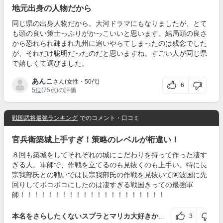
地元出身の人物だから
同じ県の出身人物だから。大河ドラマにもなりましたが、とて
も頭の良い策士っぷりがかっこいいと思います。結局頭の良さ
から恐れられ疎まれ九州に追いやらてしまったのは残念でした
が、それだけ聡明だったのだと思いますね。すごい人が同じ県
で嬉しくて選びました。
あんこ
さん(女性・50代)
6
5位
(75点)の評価
戦国武将最強ランキング
でのコメント・口コミ
官兵衛築城上手すぎ！策略のレベルが桁違い！
８回も築城をしてそれぞれの城にこだわりを持って作った凄す
ぎる人。軍師で、作戦を立てるのも見抜くのも上手い。特に長
宗我部氏との戦いでは長宗我部氏の作戦を見抜いて阿波国に先
回りしてボコボコにしたのは凄すぎる戦国きっての最強軍
師！！！！！！！！！！！！！！！！！！！！！
3
本名をさらしたくないスプラとマリカ大好きかのたん
さんの評価