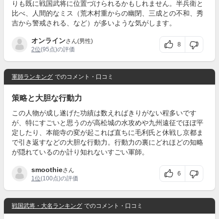
りも既に戦国武将に位置づけられるかもしれません。半兵衛と
比べ、人間的なミス（荒木村重からの幽閉、三成との不和、秀
吉から警戒される、など）が多いような気がします。
オンライン
さん(男性)
8
2位
(95点)の評価
軍師ランキング
でのコメント・口コミ
策略と大胆な行動力
この人物が成し遂げた功績は数えればきりがない程多いです
が、特にすごいと思うのが高松城の水攻めや九州遠征でほぼ平
定したり、本能寺の変が起これば直ちに毛利氏と休戦し京都ま
で引き返すなどの大胆な行動力。行動力の裏にどれほどの知略
が隠れているのか計り知れないすごい軍師。
smoothie
さん
6
1位
(100点)の評価
戦国武将・大名ランキング
でのコメント・口コミ