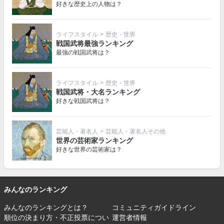
好きな歴史上の人物は？
ライフスタイル
>
歴史・世界
戦国武将最強ランキング
最強の戦国武将は？
ライフスタイル
>
歴史・世界
戦国武将・大名ランキング
好きな戦国武将は？
芸能人・著名人
>
芸能人・著名人その他
世界の芸術家ランキング
好きな世界の芸術家は？
みんなのランキング
みんなのランキングとは？
コミュニティガイドライン
順位の決まり方・不正投票につい
運営者情報