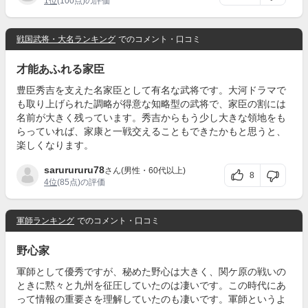
1位
(100点)の評価
戦国武将・大名ランキング
でのコメント・口コミ
才能あふれる家臣
豊臣秀吉を支えた名家臣として有名な武将です。大河ドラマで
も取り上げられた調略が得意な知略型の武将で、家臣の割には
名前が大きく残っています。秀吉からもう少し大きな領地をも
らっていれば、家康と一戦交えることもできたかもと思うと、
楽しくなります。
sarurururu78
さん(男性・60代以上)
8
4位
(85点)の評価
軍師ランキング
でのコメント・口コミ
野心家
軍師として優秀ですが、秘めた野心は大きく、関ケ原の戦いの
ときに黙々と九州を征圧していたのは凄いです。この時代にあ
って情報の重要さを理解していたのも凄いです。軍師というよ