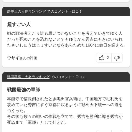
歴史上の人物ランキング
でのコメント・口コミ
超すごい人
戦の戦法考えたり誰も思いつかないことを考えていきてゆく人
だった死ぬことを恐れないとてもゆうかん秀吉にもきにいられ
たさいしゅうはじょすいとなをあらためた1604に命日を迎える
ウサギ
2
さんの評価
戦国武将・大名ランキング
でのコメント・口コミ
戦国最強の軍師
本能寺で信長倒されたとき黒田官兵衛は、中国地方で毛利氏を
攻めていた秀吉にすぐ京都に戻るように勧め天下統一への道を
つくった。
その後も数々の戦いの作戦を立てて、秀吉を勝利に導き秀吉が
死ぬまで「軍師」として仕えた。