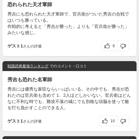
恐れられた天才軍師
秀吉にも恐れられた天才軍師で、官兵衛がついた秀吉の合戦で
はいつも勝っている。
作戦的に考えると「秀吉が勝った」よりも「官兵衛が勝った」
みたいな感じ。
ゲスト1
8
さんの評価
戦国武将最強ランキング
でのコメント・口コミ
秀吉も恐れた名軍師
秀吉には優秀な家臣ならいっぱいいる。その中でも、秀吉が恐
れたのは官兵衛も含めて 1、2人ほどしかいない。官兵衛はどん
なに不利な時でも、難攻不落の城にでも別格な頭脳を使って敵
を打ち負かすことのできる人。
ゲスト1
10
さんの評価