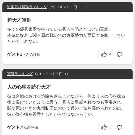
戦国武将最強ランキング
でのコメント・口コミ
超天才軍師
多くの優秀家臣を持っている秀吉も恐れたほどの軍師。
本気になれば関ヶ原の戦いでの東軍勢力が西日本を統一してい
たかもしれない。
ゲスト1
4
さんの評価
軍師ランキング
でのコメント・口コミ
人の心理を読む天才
彼は合戦における策略もさることながら、何より人の心を操る
術に長けていたように思う。秀吉に警戒されつつも重宝され、
関ケ原のときの九州制圧において兵の士気を高められたのは、
彼が読心術を得意としたからではなかろうか。
ゲスト
3
さんの評価