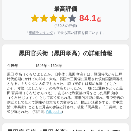
最高評価
84.1
点
(430人の評価)
「
軍師ランキング
」で最も高い評価を得ています。
黒田官兵衛（黒田孝高）の詳細情報
生没年
1546年～1604年
黒田 孝高（くろだ よしたか、旧字体：黑田 孝高）は、戦国時代から江戸
時代前期にかけての武将・大名。戦国の三英傑に重用され筑前国福岡藩祖
となる。キリシタン大名でもあった。 諱（実名）は初め祐隆（すけた
か）、孝隆（よしたか）、のち孝高といったが、一般には通称をとった黒
田 官兵衛（くろだ かんべえ）、あるいは剃髪後の号をとった黒田 如水
（くろだ じょすい）として広く知られる。軍事的才能に優れ、豊臣秀吉の
側近として仕えて調略や他大名との交渉など、幅広い活躍をする。竹中重
治（半兵衛）とともに秀吉の参謀と評され、後世「両兵衛」「二兵衛」と
並び称された。 (引用元:
Wikipedia
)