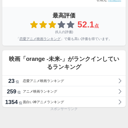
引用元:
Amazon
最高評価
52.1
点
(6人の評価)
「
恋愛アニメ映画ランキング
」で最も高い評価を得ています。
映画「orange -未来-」がランクインしてい
るランキング
23
恋愛アニメ映画ランキング
位
259
アニメ映画ランキング
位
1354
面白い神アニメランキング
位
スポンサーリンク