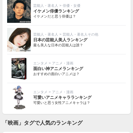
芸能人・著名人
>
俳優・女優
イケメン俳優ランキング
イケメンだと思う俳優は？
芸能人・著名人
>
芸能人・著名人その他
日本の芸能人美人ランキング
最も美人な日本の芸能人は誰？
エンタメ
>
アニメ・漫画
面白い神アニメランキング
おすすめの面白いアニメは？
エンタメ
>
アニメ・漫画
可愛いアニメキャラランキング
可愛いと思う女性アニメキャラは？
「映画」タグで人気のランキング