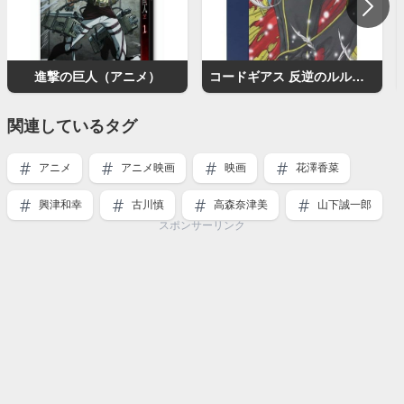
進撃の巨人（アニメ）
コードギアス 反逆のルルーシュ（アニメ）
関連しているタグ
アニメ
アニメ映画
映画
花澤香菜
興津和幸
古川慎
高森奈津美
山下誠一郎
スポンサーリンク