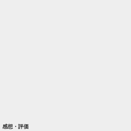
感想・評価