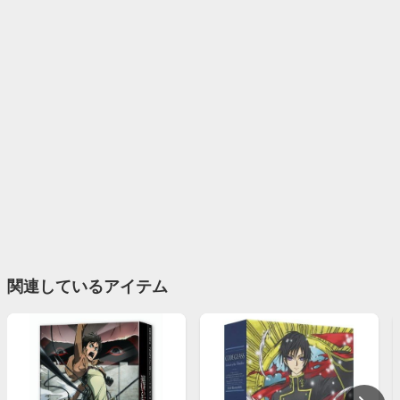
関連しているアイテム