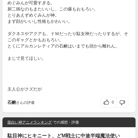
めぐみんが可愛すぎる。
厨二病なのもまたいいし、この爆もおもろい。
とりあえずめぐみんが神。
まず顔がいいし性格もかわいい。
ダクネスやアクアも、ドＭだったり駄女神だったりするが、そ
このギャグとかもおもろい。
とくにアルカンレティアの石鹸はいまでも頭から離れん。
まじで見てほしい。
主人公がクズだが
石鹸
0
さんの評価
面白い神アニメランキング
での感想・評価
駄目神にヒキニート、どM戦士に中途半端魔法使い