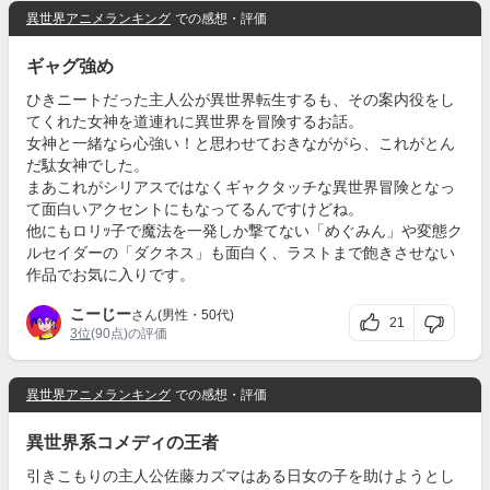
異世界アニメランキング
での感想・評価
ギャグ強め
ひきニートだった主人公が異世界転生するも、その案内役をし
てくれた女神を道連れに異世界を冒険するお話。
女神と一緒なら心強い！と思わせておきなががら、これがとん
だ駄女神でした。
まあこれがシリアスではなくギャクタッチな異世界冒険となっ
て面白いアクセントにもなってるんですけどね。
他にもロリｯ子で魔法を一発しか撃てない「めぐみん」や変態ク
ルセイダーの「ダクネス」も面白く、ラストまで飽きさせない
作品でお気に入りです。
こーじー
さん(男性・50代)
21
3位
(90点)の評価
異世界アニメランキング
での感想・評価
異世界系コメディの王者
引きこもりの主人公佐藤カズマはある日女の子を助けようとし