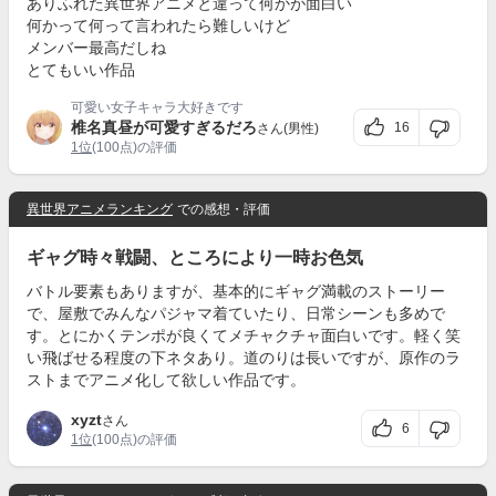
ありふれた異世界アニメと違って何かが面白い
何かって何って言われたら難しいけど
メンバー最高だしね
とてもいい作品
可愛い女子キャラ大好きです
椎名真昼が可愛すぎるだろ
16
さん(男性)
1位
(100点)の評価
異世界アニメランキング
での感想・評価
ギャグ時々戦闘、ところにより一時お色気
バトル要素もありますが、基本的にギャグ満載のストーリー
で、屋敷でみんなパジャマ着ていたり、日常シーンも多めで
す。とにかくテンポが良くてメチャクチャ面白いです。軽く笑
い飛ばせる程度の下ネタあり。道のりは長いですが、原作のラ
ストまでアニメ化して欲しい作品です。
xyzt
さん
6
1位
(100点)の評価