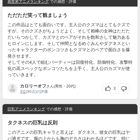
異世界アニメランキング
での感想・評価
ただただ笑って観ましょう
この作品はとても面白いです。主人公のクズマはとてもクズで
すが、そのクズさがちょうどよく、そして相棒の女神はただた
だいらつかして、カズマとのペアがそれを飽和さして魅力ある
ヒロインにします。そして仲間となるめぐみんやダグネスとい
ったキャラクターのポンコツさもクズマとのペアで面白さを爆
発させます。
そしてその4人で組むパーティーは回復特化、防御特化、攻撃特
化の高スペックなポンコツたちを上手く、主人公のカズマが使
っていきます。
カロリーオフ
さん(男性・20代)
3
3位
(90点)の評価
巨乳アニメランキング
での感想・評価
タクネスの巨乳は反則
このアニメの巨乳キャラと言えば、ダクネス。彼女の巨乳はヤ
バ過ぎです。服の上からも胸のデカさはわかるほどです。特に