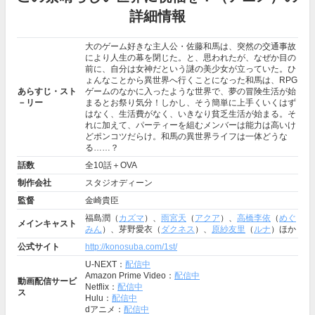
詳細情報
大のゲーム好きな主人公・佐藤和馬は、突然の交通事故
により人生の幕を閉じた。と、思われたが、なぜか目の
前に、自分は女神だという謎の美少女が立っていた。ひ
ょんなことから異世界へ行くことになった和馬は、RPG
あらすじ・スト
ゲームのなかに入ったような世界で、夢の冒険生活が始
－リー
まるとお祭り気分！しかし、そう簡単に上手くいくはず
はなく、生活費がなく、いきなり貧乏生活が始まる。そ
れに加えて、パーティーを組むメンバーは能力は高いけ
どポンコツだらけ。和馬の異世界ライフは一体どうな
る……？
話数
全10話＋OVA
制作会社
スタジオディーン
監督
金崎貴臣
福島潤（
カズマ
）、
雨宮天
（
アクア
）、
高橋李依
（
めぐ
メインキャスト
みん
）、芽野愛衣（
ダクネス
）、
原紗友里
（
ルナ
）ほか
公式サイト
http://konosuba.com/1st/
U-NEXT：
配信中
Amazon Prime Video：
配信中
動画配信サービ
Netflix：
配信中
ス
Hulu：
配信中
dアニメ：
配信中