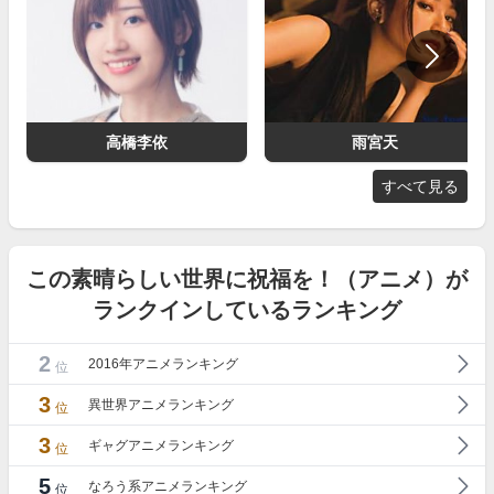
高橋李依
雨宮天
すべて見る
この素晴らしい世界に祝福を！（アニメ）が
ランクインしているランキング
2
2016年アニメランキング
位
3
異世界アニメランキング
位
3
ギャグアニメランキング
位
5
なろう系アニメランキング
位