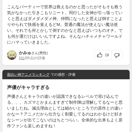
こんなパーティーで世界は救えるのかと思ったがそもそも救う
気がなかった引きこもりニート。同行した女神が引っ張ってい
くと思えばダメダメダメ神。仲間になったと思えば倒すことよ
りやられて快感を覚えるどM。普通の魔法が使えない魔法使
い。それでも何とかして倒すのかなと思えばいつものオチ。で
も何か運だけはいいんですよね。そんなハチャメチャワールド
にハマっていきました。
かみゅ
さん(男性)
18
5位
(95点)の評価
面白い神アニメランキング
での感想・評価
声優がキャラすぎる
声優さんとキャラの違いが認識できなるレベルで溶け込んで
る、、、カズマとかまんますぎて制作陣は理解してるなーと思
いましたね。減点理由としては細かいところでの原作との違い
かなー？アニメだから仕方なく割愛してるのはわかるけど好き
なシーンが出てこないのはちとつらい。全体的な出来もよく原
作ファンも楽しめますね！