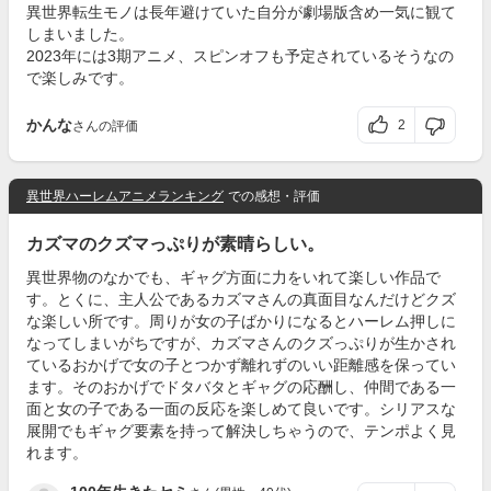
異世界転生モノは長年避けていた自分が劇場版含め一気に観て
しまいました。
2023年には3期アニメ、スピンオフも予定されているそうなの
で楽しみです。
かんな
2
さんの評価
異世界ハーレムアニメランキング
での感想・評価
カズマのクズマっぷりが素晴らしい。
異世界物のなかでも、ギャグ方面に力をいれて楽しい作品で
す。とくに、主人公であるカズマさんの真面目なんだけどクズ
な楽しい所です。周りが女の子ばかりになるとハーレム押しに
なってしまいがちですが、カズマさんのクズっぷりが生かされ
ているおかげで女の子とつかず離れずのいい距離感を保ってい
ます。そのおかげでドタバタとギャグの応酬し、仲間である一
面と女の子である一面の反応を楽しめて良いです。シリアスな
展開でもギャグ要素を持って解決しちゃうので、テンポよく見
れます。