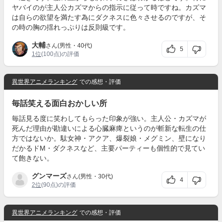
ヤバイのが主人公カズマからの指示に従って時ですね。カズマ
は自らの欲望を満たす為にダクネスに色々させるのですが、そ
の時の胸の揺れっぷりは反則級です。
大輔
さん(男性・40代)
5
1位
(100点)の評価
異世界アニメランキング
での感想・評価
毎話笑える面白おかしい所
毎話見る度に笑わしてもらった印象が強い。主人公・カズマが
死んだ理由が勘違いによる心臓麻痺というのが斬新な転生の仕
方ではないか。駄女神・アクア、爆裂娘・メグミン、壁になり
だかるドM・ダクネスなど、主要パーティーも個性的で見てい
て飽きない。
グンマーズ
さん(男性・30代)
4
2位
(90点)の評価
異世界アニメランキング
での感想・評価