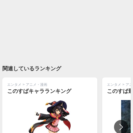
関連しているランキング
エンタメ
>
アニメ・漫画
エンタメ
>
アニ
このすばキャラランキング
このすば