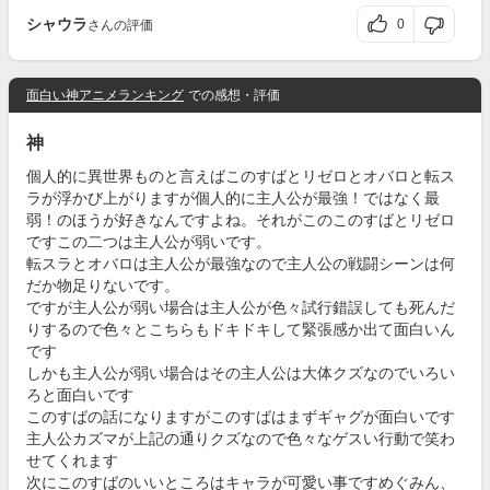
シャウラ
0
さんの評価
面白い神アニメランキング
での感想・評価
神
個人的に異世界ものと言えばこのすばとリゼロとオバロと転ス
ラが浮かび上がりますが個人的に主人公が最強！ではなく最
弱！のほうが好きなんですよね。それがこのこのすばとリゼロ
ですこの二つは主人公が弱いです。
転スラとオバロは主人公が最強なので主人公の戦闘シーンは何
だか物足りないです。
ですが主人公が弱い場合は主人公が色々試行錯誤しても死んだ
りするので色々とこちらもドキドキして緊張感か出て面白いん
です
しかも主人公が弱い場合はその主人公は大体クズなのでいろい
ろと面白いです
このすばの話になりますがこのすばはまずギャグが面白いです
主人公カズマが上記の通りクズなので色々なゲスい行動で笑わ
せてくれます
次にこのすばのいいところはキャラが可愛い事ですめぐみん、