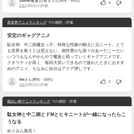
100年生きたセミ
さん(男性・40代)
4
1位
(100点)の評価
異世界アニメランキング
での感想・評価
安定のギャグアニメ
駄女神、中二病魔女っ子、特殊な性癖の騎士に元ニート。とて
も世界を救うとは思えない、個性豊かな面々があーだこーだい
いつつもなんやかんやで魔族と戦っていくギャグアニメです。
クオリティが高く、毎回大笑いできるので疲れたときにおすす
めのアニメ。ちなみに自分はアクア押しです。
rin
さん(男性・30代)
2
1位
(100点)の評価
面白い神アニメランキング
での感想・評価
駄女神と中二病とドMとヒキニートが一緒になったらこ
うなる
めぐみん最高！