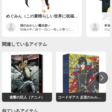
めぐみん（この素晴らしい世界に祝福を！）
頭のおかしい魔法使い
本当
性格が中二病で一日に一発しか撃つことができない爆裂魔法...
関連しているアイテム
進撃の巨人（アニメ）
コードギアス 反逆のルルーシュ（アニメ）
似ているアイテム