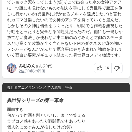
てショック死をしてしまう(笑)そこで出会った水の女神アクア
に一つ誰にも負けないものか能力を手にして異世界で魔王を倒
しに行かないか(異世界に行かせるノルマを達成したい)と言わ
れカズマは楽したいので女神のアクアを持っていくと選んだ。
しかしその女神は借金をつくったり、戦闘でも作戦を無視した
行動をとったりと完全なる問題児だったのだ。他にも一発しか
放てない魔法しか使わない中二病のめぐみんと防御のステータ
スだけ高くて攻撃が全く当たらないドMのダクネスと癖の強い
メンバーがなんだかんだで厄介事に巻き込まれて強敵を倒して
いく面白い要素がギュット詰まった異世界コメディ物語です。
みむみん
さん(20代)
16
2位
(90点)の評価
異世界アニメランキング
での感想・評価
異世界シリーズの第一革命
面白すぎ
何がって作画も割といいし、まじで笑える
ラブコメ感もあったり戦闘系でもあったり
個人的にめぐみんが推しだけど(笑)