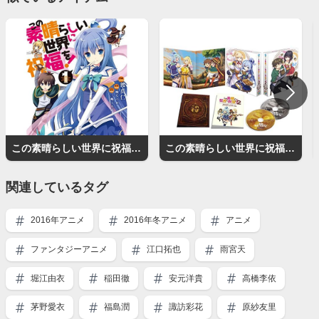
この素晴らしい世界に祝福を！（漫画）
この素晴らしい世界に祝福を！2
関連しているタグ
2016年アニメ
2016年冬アニメ
アニメ
ファンタジーアニメ
江口拓也
雨宮天
堀江由衣
稲田徹
安元洋貴
高橋李依
茅野愛衣
福島潤
諏訪彩花
原紗友里