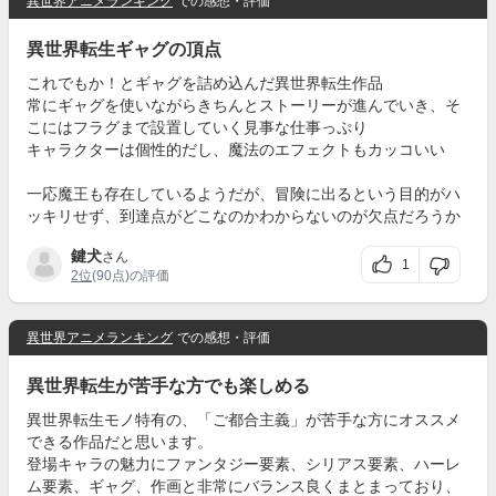
異世界アニメランキング
での感想・評価
異世界転生ギャグの頂点
これでもか！とギャグを詰め込んだ異世界転生作品
常にギャグを使いながらきちんとストーリーが進んでいき、そ
こにはフラグまで設置していく見事な仕事っぷり
キャラクターは個性的だし、魔法のエフェクトもカッコいい
一応魔王も存在しているようだが、冒険に出るという目的がハ
ッキリせず、到達点がどこなのかわからないのが欠点だろうか
鍵犬
さん
1
2位
(90点)の評価
異世界アニメランキング
での感想・評価
異世界転生が苦手な方でも楽しめる
異世界転生モノ特有の、「ご都合主義」が苦手な方にオススメ
できる作品だと思います。
登場キャラの魅力にファンタジー要素、シリアス要素、ハーレ
ム要素、ギャグ、作画と非常にバランス良くまとまっており、