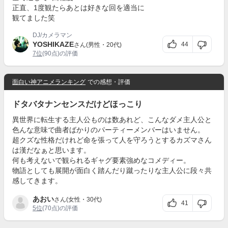
正直、1度観たらあとは好きな回を適当に
観てました笑
DJ/カメラマン
YOSHIKAZE
44
さん(男性・20代)
7位
(90点)の評価
面白い神アニメランキング
での感想・評価
ドタバタナンセンスだけどほっこり
異世界に転生する主人公ものは数あれど、こんなダメ主人公と
色んな意味で曲者ばかりのパーティーメンバーはいません。
超クズな性格だけれど命を張って人を守ろうとするカズマさん
は漢だなぁと思います。
何も考えないで観られるギャグ要素強めなコメディー。
物語としても展開が面白く踏んだり蹴ったりな主人公に段々共
感してきます。
あおい
さん(女性・30代)
41
5位
(70点)の評価