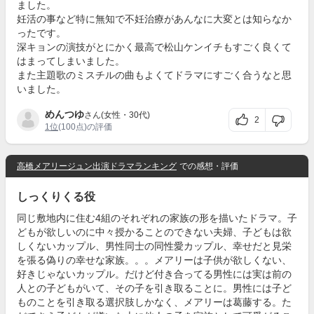
ました。
妊活の事など特に無知で不妊治療があんなに大変とは知らなか
ったです。
深キョンの演技がとにかく最高で松山ケンイチもすごく良くて
はまってしまいました。
また主題歌のミスチルの曲もよくてドラマにすごく合うなと思
いました。
めんつゆ
さん(女性・30代)
2
1位
(100点)の評価
高橋メアリージュン出演ドラマランキング
での感想・評価
しっくりくる役
同じ敷地内に住む4組のそれぞれの家族の形を描いたドラマ。子
どもが欲しいのに中々授かることのできない夫婦、子どもは欲
しくないカップル、男性同士の同性愛カップル、幸せだと見栄
を張る偽りの幸せな家族。。。メアリーは子供が欲しくない、
好きじゃないカップル。だけど付き合ってる男性には実は前の
人との子どもがいて、その子を引き取ることに。男性には子ど
ものことを引き取る選択肢しかなく、メアリーは葛藤する。た