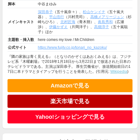
脚本
中谷まゆみ
深田恭子
（五十嵐奈々）、
松山ケンイチ
（五十嵐大
器）、
平山浩行
（川村亮司）、
高橋メアリージュン
（杉
メインキャスト
崎ちひろ）、
北村匠海
（青木朔）、
眞島秀和
（広瀬
渉）、
伊藤かずえ
（片岡洋子）、
高畑淳子
（五十嵐聡
子）ほか
主題歌・挿入歌
here comes my love / Mr.Children
公式サイト
https://www.fujitv.co.jp/tonari_no_kazoku/
『隣の家族は青く見える』（となりのかぞくはあおくみえる）は、フジテ
レビ系『木曜劇場』で2018年1月18日から3月22日まで放送された日本の
テレビドラマである。主演は深田恭子。 厚生労働省が、放送開始前日の1
7日に本ドラマとタイアップを行うことを発表した。(引用元:
Wikipedia
)
Amazonで見る
楽天市場で見る
Yahoo!ショッピングで見る