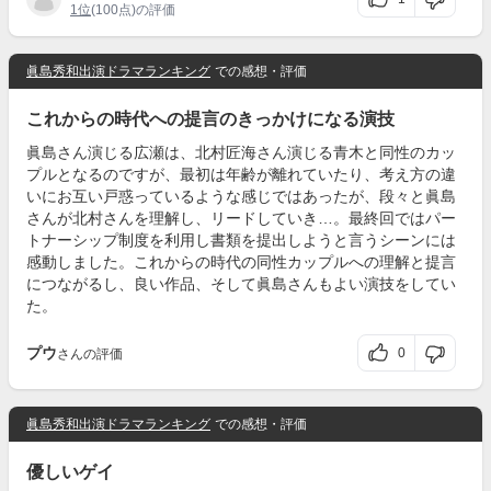
1位
(100点)の評価
眞島秀和出演ドラマランキング
での感想・評価
これからの時代への提言のきっかけになる演技
眞島さん演じる広瀬は、北村匠海さん演じる青木と同性のカッ
プルとなるのですが、最初は年齢が離れていたり、考え方の違
いにお互い戸惑っているような感じではあったが、段々と眞島
さんが北村さんを理解し、リードしていき…。最終回ではパー
トナーシップ制度を利用し書類を提出しようと言うシーンには
感動しました。これからの時代の同性カップルへの理解と提言
につながるし、良い作品、そして眞島さんもよい演技をしてい
た。
プウ
0
さんの評価
眞島秀和出演ドラマランキング
での感想・評価
優しいゲイ