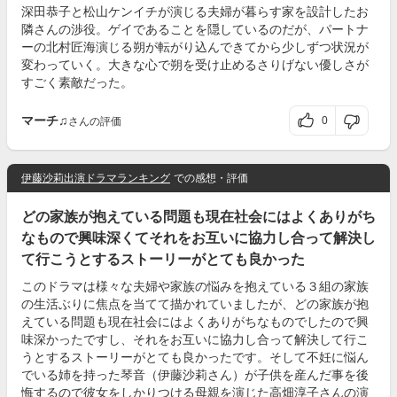
深田恭子と松山ケンイチが演じる夫婦が暮らす家を設計したお
隣さんの渉役。ゲイであることを隠しているのだが、パートナ
ーの北村匠海演じる朔が転がり込んできてから少しずつ状況が
変わっていく。大きな心で朔を受け止めるさりげない優しさが
すごく素敵だった。
マーチ♫
0
さんの評価
伊藤沙莉出演ドラマランキング
での感想・評価
どの家族が抱えている問題も現在社会にはよくありがち
なもので興味深くてそれをお互いに協力し合って解決し
て行こうとするストーリーがとても良かった
このドラマは様々な夫婦や家族の悩みを抱えている３組の家族
の生活ぶりに焦点を当てて描かれていましたが、どの家族が抱
えている問題も現在社会にはよくありがちなものでしたので興
味深かったですし、それをお互いに協力し合って解決して行こ
うとするストーリーがとても良かったです。そして不妊に悩ん
でいる姉を持った琴音（伊藤沙莉さん）が子供を産んだ事を後
悔するので彼女をしかりつける母親を演じた高畑淳子さんの演