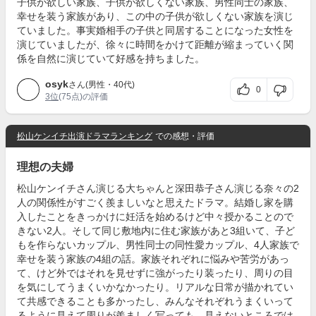
子供が欲しい家族、子供が欲しくない家族、男性同士の家族、
幸せを装う家族があり、この中の子供が欲しくない家族を演じ
ていました。事実婚相手の子供と同居することになった女性を
演じていましたが、徐々に時間をかけて距離が縮まっていく関
係を自然に演じていて好感を持ちました。
osyk
さん(男性・40代)
0
3位
(75点)の評価
松山ケンイチ出演ドラマランキング
での感想・評価
理想の夫婦
松山ケンイチさん演じる大ちゃんと深田恭子さん演じる奈々の2
人の関係性がすごく羨ましいなと思えたドラマ。結婚し家を購
入したことをきっかけに妊活を始めるけど中々授かることので
きない2人。そして同じ敷地内に住む家族があと3組いて、子ど
もを作らないカップル、男性同士の同性愛カップル、4人家族で
幸せを装う家族の4組の話。家族それぞれに悩みや苦労があっ
て、けど外ではそれを見せずに強がったり装ったり、周りの目
を気にしてうまくいかなかったり。リアルな日常が描かれてい
て共感できることも多かったし、みんなそれぞれうまくいって
るように見えて周りが羨ましく写っても、見えないところでは