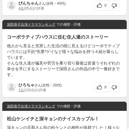
ぴんちゃん
さん(女性・40代)
0
4位
(85点)の評価
深田恭子出演ドラマランキング
での感想・評価
コーポラティブハウスに住む住人達のストーリー
他人から見ると充実した生活の様に見えるけどコーポラティブ
ハウスには不妊*失業*ゲイなど様々な悩みを持つ４組が暮らし
ています。
そんな住人達が偏見や苦労を乗り切り最後は皆違うそれぞれの
幸せを手にするストーリーで深田さんの作品の中で一番好きで
す。
ひろちゃ
さん(女性・20代)
0
1位
(100点)の評価
深田恭子出演ドラマランキング
での感想・評価
松山ケンイチと深キョンのナイスカップル！
深キョンの旦那さん役の松ケンとの相性が抜群でした！様々な