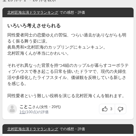
北村匠海出演ドラマランキング
での感想・評価
いろいろ考えさせられる
同性愛者同士の恋愛ゆえの苦悩、つらい過去がありながらも明
るく振る舞う姿に涙。
眞島秀和×北村匠海のカップリングにキュンキュン。
北村匠海くんが本当にかわいい。
それぞれ異なった背景を持つ4組のカップルが暮らすコーポラテ
ィブハウスで巻き起こる日常を描いたドラマで、現代の夫婦生
活や多様化したライフスタイル、価値観を反映している新しさ
を感じる。
同性愛者という難しい役柄を演じる北村匠海くんを観れます。
ことこ
さん(女性・20代)
3
1位
(100点)の評価
北村匠海出演ドラマランキング
での感想・評価