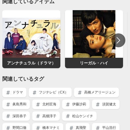
関連しているアイテム
アンナチュラル（ドラマ）
リーガル・ハイ
関連しているタグ
ドラマ
フジテレビ（CX）
高橋メアリージュン
眞島秀和
北村匠海
伊藤沙莉
須賀健太
深田恭子
高畑淳子
松山ケンイチ
野間口徹
橋本マナミ
真飛聖
平山浩行