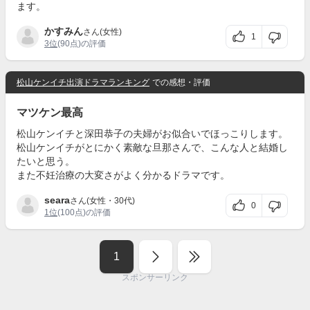
ます。
かすみん
さん(女性)
1
3位
(90点)の評価
松山ケンイチ出演ドラマランキング
での感想・評価
マツケン最高
松山ケンイチと深田恭子の夫婦がお似合いでほっこりします。
松山ケンイチがとにかく素敵な旦那さんで、こんな人と結婚し
たいと思う。
また不妊治療の大変さがよく分かるドラマです。
seara
さん(女性・30代)
0
1位
(100点)の評価
1
スポンサーリンク