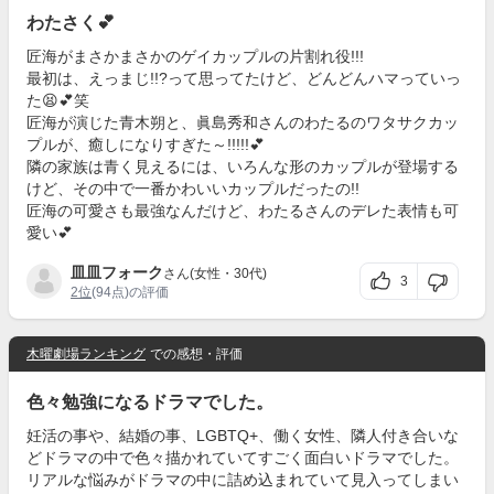
わたさく💕
匠海がまさかまさかのゲイカップルの片割れ役!!!
最初は、えっまじ!!?って思ってたけど、どんどんハマっていっ
た😫💕笑
匠海が演じた青木朔と、眞島秀和さんのわたるのワタサクカッ
プルが、癒しになりすぎた～!!!!!💕
隣の家族は青く見えるには、いろんな形のカップルが登場する
けど、その中で一番かわいいカップルだったの!!
匠海の可愛さも最強なんだけど、わたるさんのデレた表情も可
愛い💕
皿皿フォーク
さん(女性・30代)
3
2位
(94点)の評価
木曜劇場ランキング
での感想・評価
色々勉強になるドラマでした。
妊活の事や、結婚の事、LGBTQ+、働く女性、隣人付き合いな
どドラマの中で色々描かれていてすごく面白いドラマでした。
リアルな悩みがドラマの中に詰め込まれていて見入ってしまい