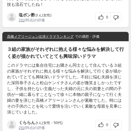
技も流石でしたね！
塩ポン酢
さん(女性)
0
2位
(95点)の評価
高橋メアリージュン出演ドラマランキング
での感想・評価
３組の家族がそれぞれに抱える様々な悩みを解決して行
く姿が描かれていてとても興味深いドラマ
このドラマには集合住宅にお隣さん同士として住んでいる３組
の家族がそれぞれに抱える様々な悩みを解決して行く姿が描か
れていてとても興味深いドラマでした。不妊に悩む夫婦を演じ
た深田恭子さんと松山ケンイチさんの姿が微笑ましかったです
し、子供を持たない主義だった夫婦の元に夫の前妻との間の子
供が一緒に暮らすことなって徐々に本物の親子になって行く夫
婦の妻を演じた高橋メアリージュンさんが素敵でした。時には
その子供のことを叱って愛情を注いでいく素敵な母親を見事に
演じていました。
くららん
さん(女性・50代)
0
2位
(95点)の評価