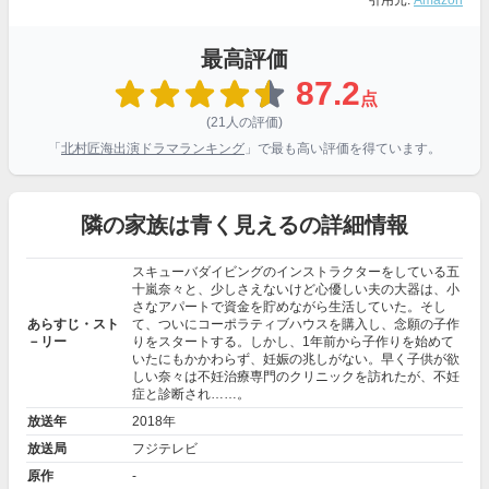
引用元:
Amazon
最高評価
87.2
点
(21人の評価)
「
北村匠海出演ドラマランキング
」で最も高い評価を得ています。
隣の家族は青く見えるの詳細情報
スキューバダイビングのインストラクターをしている五
十嵐奈々と、少しさえないけど心優しい夫の大器は、小
さなアパートで資金を貯めながら生活していた。そし
あらすじ・スト
て、ついにコーポラティブハウスを購入し、念願の子作
－リー
りをスタートする。しかし、1年前から子作りを始めて
いたにもかかわらず、妊娠の兆しがない。早く子供が欲
しい奈々は不妊治療専門のクリニックを訪れたが、不妊
症と診断され……。
放送年
2018年
放送局
フジテレビ
原作
-