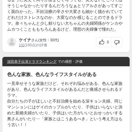
そうじゃなかったりするんだろうなぁとリアルさがあってすご
く面白かった。不妊治療の辛さや大変さも細かく描かれていて
どれだけストレスなのか、大変なのか感じることのできるドラ
マ。奈々ちゃんと少し頼りない大ちゃんの夫婦関係がケンカや
ムカつくことももちろんあるけど、理想の夫婦像で憧れた。
ケイナ
さん(女性・30代)
0
1位
(100点)の評価
深田恭子出演ドラマランキング
での感想・評価
色んな家族、色んなライフスタイルがある
一見幸せそうな家族だけど、それぞれ悩みがある、色んな家族
があり、色んなライフスタイルがあるんだと痛感させられるド
ラマ。
自分たちの子がほしいと不妊治療を始める深キョン夫婦。同じ
マンションにはゲイのカップルがいたり、子供はいらないと決
めた新婚夫婦がいたり、子供はいた方がいいとおせっかいする
奥さんがいたり‥「家族とはこうあるべき」という考え方はも
う古い！！