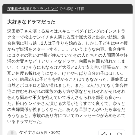
深田恭子出演ドラマランキング
での感想・評価
大好きなドラマだった
深田恭子さん演じる奈々はスキューバダイビングのインストラ
クターで松山ケンイチさん演じる五十嵐大器と出会い結婚。集
合住宅に引っ越し2人は子作りを始める。しかし子どもは中々授
からず妊活をスタートする。。。というような内容。集合住宅
にはクセの強い3世帯が住んでいてその人たちとの人間関係や妊
活の大変さなどリアリティなドラマ。何回も何回も流れてしま
い、くじけそうにもなるけど大器と2人で支え合い頑張るが、お
互い何度も折れそうになる。けどやっぱり自分の子はほしい。
しかし結果2人は子どもを授かることはできなかった。最終回は
自然とボロボロと涙が溢れました。また、2人だけでなく集合住
宅に住むそれぞれの家族のあり方や形などそれぞれがそれぞれ
色んな悩みや不安を抱えていて考えさせられる部分も多かっ
た。松山ケンイチさん演じる大器がもうすごく良くて、奈々と
の夫婦関係が羨ましくなった。あんな旦那さんがいたら幸せだ
ろうなぁと。家族のあり方についてのメッセージが込められて
いるドラマだった。
ケイナ
さん(女性・30代)
1