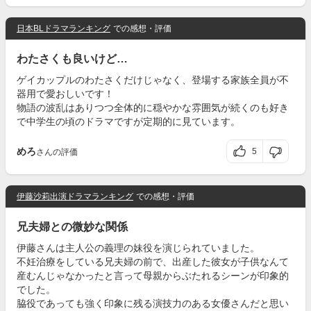
日本BLドラマランキング
での感想・評価
わたさくも良いけど…
ゲイカップルのわたさくだけじゃなく、登場する家族全員が不
器用で愛おしいです！
物語の波乱はありつつ全体的に穏やかな雰囲気が続くのも好き
で中学生の頃のドラマですが定期的に見ています。
めろ
5
さんの評価
伊藤沙莉出演ドラマランキング
での感想・評価
兄夫婦との微妙な関係
伊藤さんは主人公の義理の妹役を演じられていました。
不妊治療をしている兄夫婦の前で、出産した彼女が子供なんて
産むんじゃなかったと言って母親からぶたれるシーンが印象的
でした。
脇役であっても強く印象に残る演技力のある女優さんだと思い