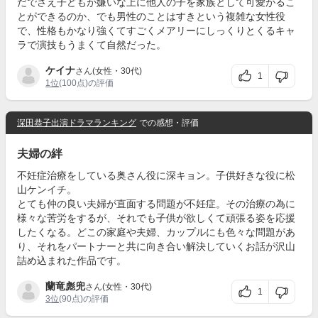
だでさえ子どもが嫌いな上に他人の子を家族として可愛がるこ
とができるのか、でも男性のことはすきという複雑な女性役
で、性格もかなり強くてすごくメアリーにしっくりとくるキャ
ラで演技もうまくて自然だった。
ケイナ
さん(女性・30代)
1
1位
(100点)の評価
深田恭子出演ドラマランキング
での感想・評価
夫婦の絆
不妊症治療をしている奥さん役に深キョン。子供好きな役に松
山ケンイチ。
とても仲の良い夫婦が直面する問題が不妊症。その治療の為に
様々な苦労をするが、それでも子供が欲しくて頑張る姿を応援
したくなる。どこの家庭や夫婦、カップルにも色々な問題があ
り、それをパートナーと共に向き合い解決していくお話が沢山
詰め込まれた作品です。
蘭竜彪兜
さん(女性・30代)
1
3位
(90点)の評価