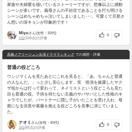
家族や夫婦愛を描いているストーリーですが、想像以上に感動
シーンが多いです。義母さんの不妊症であることを打ち明ける
シーンはめちゃめちゃ泣いてしまいました･･･。可愛くて旦那さ
ん想いの深キョンが印象的です！
Miyu
さん(女性・30代)
0
1位
(100点)の評価
高橋メアリージュン出演ドラマランキング
での感想・評価
普通の役どころ
ウシジマくんを見たあとにこれを見ると、「あ、ちゃんと普通
の人なんだ。」っと少し安心します。笑 怪演を披露したヤク
ザ役からは打って変わって、ネイリストという役どころも見た
目も普通の役。子供を持たない主義のサバサバとした性格のキ
ャラでしたが、パートナーに隠し子がいたことを受け入れ、母
親になる決意や葛藤を抱える役どころを見事に演じていまし
た。
ナオミ
さん(女性・40代)
0
2位
(95点)の評価