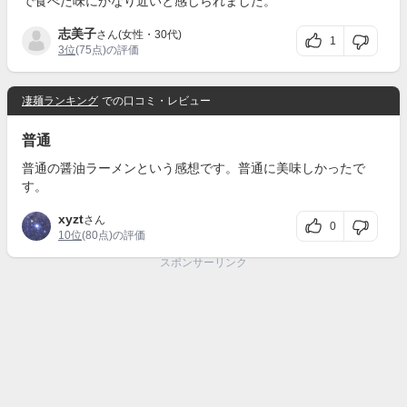
で食べた味にかなり近いと感じられました。
志美子
さん(女性・30代)
1
3位
(75点)の評価
凄麺ランキング
での口コミ・レビュー
普通
普通の醤油ラーメンという感想です。普通に美味しかったで
す。
xyzt
さん
0
10位
(80点)の評価
スポンサーリンク