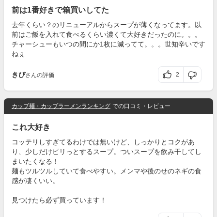
前は1番好きで箱買いしてた
去年くらい？のリニューアルからスープが薄くなってます。以
前はご飯を入れて食べるくらい濃くて大好きだったのに。。。
チャーシューもいつの間にか1枚に減ってて。。。世知辛いです
ねぇ
きぴ
2
さんの評価
カップ麺・カップラーメンランキング
での口コミ・レビュー
これ大好き
コッテリしすぎてるわけでは無いけど、しっかりとコクがあ
り、少しだけピリっとするスープ。ついスープを飲み干してし
まいたくなる！
麺もツルツルしていて食べやすい。メンマや後のせのネギの食
感が凄くいい。
見つけたら必ず買っています！