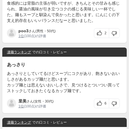
食感的には背脂の主張が弱いですが、きちんとその甘みも感じ
られ、醤油の風味が引き立つコクの感じる美味しい一杯でし
た。麺もスープと馴染んで良かったと思います。にんにくの下
支え的存在もいいバランスだなーと思いました。
poo3
さん(男性・50代)
2
1位
(100点)の評価
凄麺ランキング
での口コミ・レビュー
あっさり
あっさりとしていてるけどスープにコクがあり、飽きないおい
しさがあるカップ麺だと思います。
カップ麺とは思えないおいしさで、見つけるとついつい買って
ストックしておきたくなるカップ麺です。
里美
さん(女性・30代)
6
1位
(100点)の評価
凄麺ランキング
での口コミ・レビュー