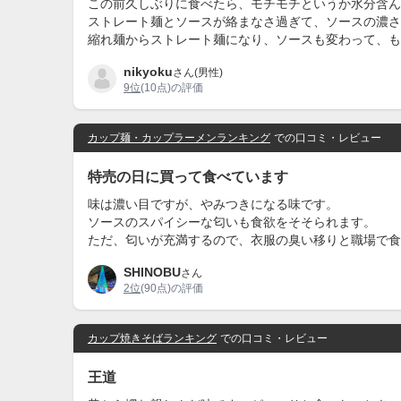
この前久しぶりに食べたら、モチモチというか水分含ん
ストレート麺とソースが絡まなさ過ぎて、ソースの濃さ
縮れ麺からストレート麺になり、ソースも変わって、も
nikyoku
さん(男性)
9位
(10点)の評価
カップ麺・カップラーメンランキング
での口コミ・レビュー
特売の日に買って食べています
味は濃い目ですが、やみつきになる味です。
ソースのスパイシーな匂いも食欲をそそられます。
ただ、匂いが充満するので、衣服の臭い移りと職場で食
SHINOBU
さん
2位
(90点)の評価
カップ焼きそばランキング
での口コミ・レビュー
王道