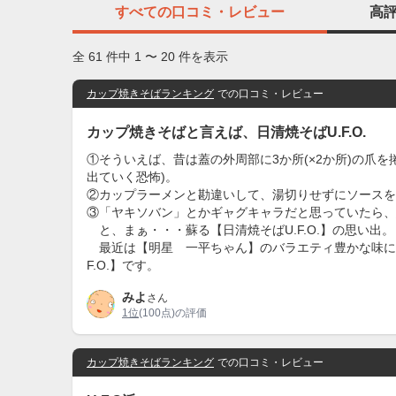
すべての
口コミ・レビュー
高
全 61 件中 1 〜 20 件を表示
カップ焼きそばランキング
での口コミ・レビュー
カップ焼きそばと言えば、日清焼そばU.F.O.
①そういえば、昔は蓋の外周部に3か所(×2か所)の爪
出ていく恐怖)。
②カップラーメンと勘違いして、湯切りせずにソースを
③「ヤキソバン」とかギャグキャラだと思っていたら、
と、まぁ・・・蘇る【日清焼そばU.F.O.】の思い出。
最近は【明星 一平ちゃん】のバラエティ豊かな味に浮
F.O.】です。
みよ
さん
1位
(100点)の評価
カップ焼きそばランキング
での口コミ・レビュー