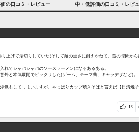
評価の
口コミ・レビュー
中・低評価の
口コミ・レビ
を捲り上げて湯切りしていた(そして麺の重さに耐えかねて、蓋の隙間から
入れてシャバシャバのソースラーメンになるあるある。
意外と本気展開でビックリした(ゲーム、テーマ曲、キャラデザなど)。
気もしてしまいますが、やっぱりカップ焼きそばと言えば【日清焼そば
13