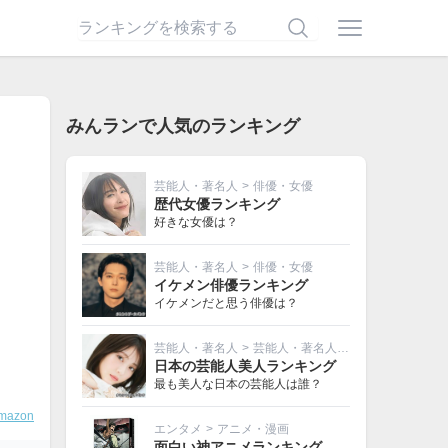
みんランで人気のランキング
芸能人・著名人
>
俳優・女優
歴代女優ランキング
好きな女優は？
芸能人・著名人
>
俳優・女優
イケメン俳優ランキング
イケメンだと思う俳優は？
芸能人・著名人
>
芸能人・著名人その他
日本の芸能人美人ランキング
最も美人な日本の芸能人は誰？
mazon
エンタメ
>
アニメ・漫画
面白い神アニメランキング