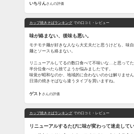
いちりん
さんの評価
カップ焼きそばランキング
での口コミ・レビュー
味が絡まない、後味も悪い。
モチモチ麺が好きな人なら大丈夫だと思うけども、味自
麺とソースも絡まない。
リニューアルしてるの数口食べて不味いな…と思ってた
半分位食べたら捨てようか悩みましたです。
味覚が昭和なのか、地域的に合わないのかは解りません
日清の焼きそばなら違うタイプを買いますね。
ゲスト
さんの評価
カップ焼きそばランキング
での口コミ・レビュー
リニューアルするたびに味が変わって迷走して