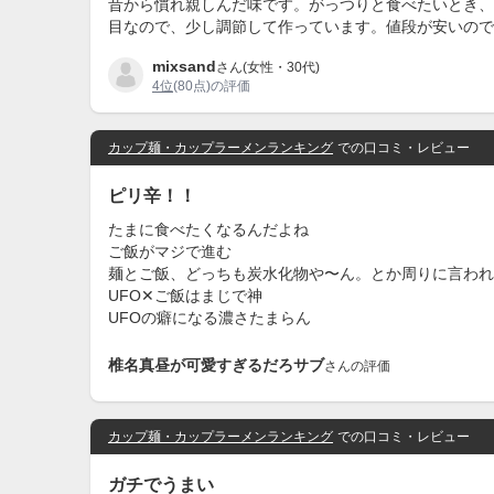
昔から慣れ親しんだ味です。がっつりと食べたいとき、
目なので、少し調節して作っています。値段が安いので
mixsand
さん(女性・30代)
4位
(80点)の評価
カップ麺・カップラーメンランキング
での口コミ・レビュー
ピリ辛！！
たまに食べたくなるんだよね
ご飯がマジで進む
麺とご飯、どっちも炭水化物や〜ん。とか周りに言われ
UFO✕ご飯はまじで神
UFOの癖になる濃さたまらん
椎名真昼が可愛すぎるだろサブ
さんの評価
カップ麺・カップラーメンランキング
での口コミ・レビュー
ガチでうまい