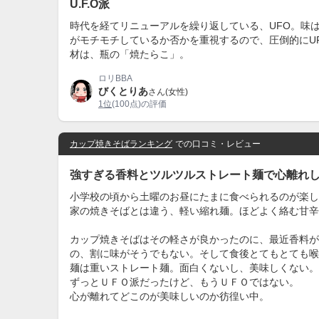
U.F.O派
時代を経てリニューアルを繰り返している、UFO。味
がモチモチしているか否かを重視するので、圧倒的にU
材は、瓶の「焼たらこ」。
ロリBBA
びくとりあ
さん(女性)
1位
(100点)の評価
カップ焼きそばランキング
での口コミ・レビュー
強すぎる香料とツルツルストレート麺で心離れ
小学校の頃から土曜のお昼にたまに食べられるのが楽し
家の焼きそばとは違う、軽い縮れ麺。ほどよく絡む甘辛
カップ焼きそばはその軽さが良かったのに、最近香料が
の、割に味がそうでもない。そして食後とてもとても喉
麺は重いストレート麺。面白くないし、美味しくない。
ずっとＵＦＯ派だったけど、もうＵＦＯではない。
心が離れてどこのが美味しいのか彷徨い中。