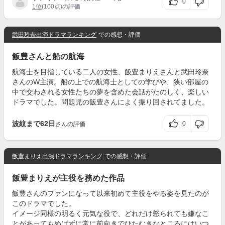
0
1位
(100点)の評価
武田玲奈出演ドラマランキング
での感想・評価
飯豊さんと船の航海
航海士を目指している二人の女性、飯豊まりえさんと武田玲奈
さんのW主演。船の上での航海士としての学びや、狭い部屋の
中で交わされる女性たちの夢を含めた会話がたのしく、楽しい
ドラマでした。問題児の飯豊さんによく振り回されてました。
波紋まで62日
0
さんの評価
飯豊まりえ出演ドラマランキング
での感想・評価
飯豊まりえが主役を務めた作品
飯豊さんのファンになって以来初めて主役をやる姿を見たのが
このドラマでした。
イメージ同様の明るく元気な役で、どれだけ怒られても嫌なこ
とがあってもめげずに常に前向きでひたむきなところにはいつ