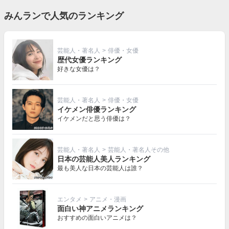
みんランで人気のランキング
芸能人・著名人
>
俳優・女優
歴代女優ランキング
好きな女優は？
芸能人・著名人
>
俳優・女優
イケメン俳優ランキング
イケメンだと思う俳優は？
芸能人・著名人
>
芸能人・著名人その他
日本の芸能人美人ランキング
最も美人な日本の芸能人は誰？
エンタメ
>
アニメ・漫画
面白い神アニメランキング
おすすめの面白いアニメは？