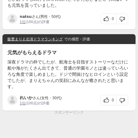
も元気を貰っていました。
natsu
さん(男性・50代)
0
1位
(100点)の評価
飯豊まりえ出演ドラマランキング
での感想・評価
元気がもらえるドラマ
深夜ドラマの枠でしたが、航海士を目指すストーリーなだけに
船や海がたくさん出てきて、普通の学園モノとは違っていろい
ろな角度で楽しめました。ドジで間抜けなヒロインという設定
でしたが、まりえちゃんの笑顔にみんなが癒されたと思いま
す。
れいか
さん(女性・30代)
0
1位
(100点)の評価
スポンサーリンク