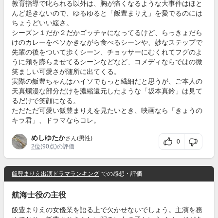
教育指導で叱られる以外は、胸が痛くなるような大事件はほと
んど起きないので、ゆるゆると「飯豊まりえ」を愛でるのには
ちょうどいい緩さ。
シーズン１だか２だかゴッチャになってるけど、らっきょだら
けのカレーをベソかきながら食べるシーンや、妙なステップで
先輩の後をついて歩くシーン、チョッサーにむくれてフグのよ
うに頬を膨らませてるシーンなどなど、コメディならではの微
笑ましい可愛さが随所に出てくる。
実際の飯豊ちゃんはハイソでもっと繊細だと思うが、ご本人の
天真爛漫な部分だけを濃縮還元したような「坂本真鈴」は見て
るだけで笑顔になる。
ただただ可愛い飯豊まりえを見たいとき、映画なら「きょうの
キラ君」、ドラマならコレ。
めしゆたか
さん(男性)
0
2位
(90点)の評価
飯豊まりえ出演ドラマランキング
での感想・評価
航海士役の主役
飯豊まりえの女優業を語る上で欠かせないでしょう。主演を務