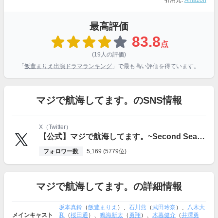
引用元:
Amazon
最高評価
83.8
点
(19人の評価)
「
飯豊まりえ出演ドラマランキング
」で最も高い評価を得ています。
マジで航海してます。のSNS情報
X（Twitter）
【公式】マジで航海してます。~Second Season~ MBS/TBSドラマイズム
フォロワー数
5,169 (5779位)
マジで航海してます。の詳細情報
坂本真鈴
（
飯豊まりえ
）、
石川燕
（
武田玲奈
）、
八木大
メインキャスト
和
（
桜田通
）、
鳴海新太
（
勇翔
）、
木暮健介
（
井澤勇