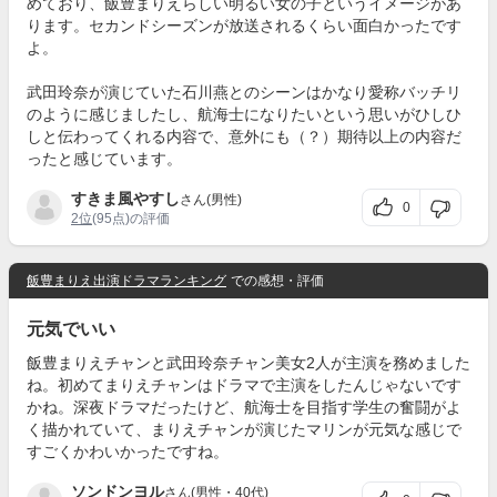
めており、飯豊まりえらしい明るい女の子というイメージがあ
ります。セカンドシーズンが放送されるくらい面白かったです
よ。
武田玲奈が演じていた石川燕とのシーンはかなり愛称バッチリ
のように感じましたし、航海士になりたいという思いがひしひ
しと伝わってくれる内容で、意外にも（？）期待以上の内容だ
ったと感じています。
すきま風やすし
さん(男性)
0
2位
(95点)の評価
飯豊まりえ出演ドラマランキング
での感想・評価
元気でいい
飯豊まりえチャンと武田玲奈チャン美女2人が主演を務めました
ね。初めてまりえチャンはドラマで主演をしたんじゃないです
かね。深夜ドラマだったけど、航海士を目指す学生の奮闘がよ
く描かれていて、まりえチャンが演じたマリンが元気な感じで
すごくかわいかったですね。
ソンドンヨル
さん(男性・40代)