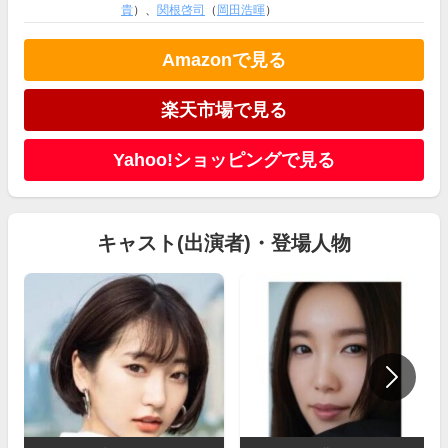
貴
）、
関根啓司
（
岡田浩暉
）
Amazonで見る
楽天市場で見る
Yahoo!ショッピングで見る
キャスト(出演者)・登場人物