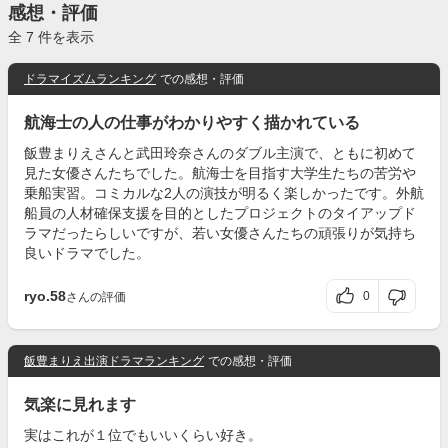
感想・評価
全 7 件を表示
ドラマイズムランキング
での感想・評価
航海士の人の仕事がわかりやすく描かれている
飯豊まりえさんと武田玲奈さんのダブル主演で、ともに初めて
見た女優さんたちでした。航海士を目指す大学生たちの苦労や
乗船実習。コミカルな2人の演技が明るく楽しかったです。外航
船員の人材確保支援を目的としたプロジェクトのタイアップド
ラマだったらしいですが、若い女優さんたちの頑張りが気持ち
良いドラマでした。
ryo.58
0
さんの評価
飯豊まりえ出演ドラマランキング
での感想・評価
気楽に見れます
実はこれが１位でもいいくらい好き。