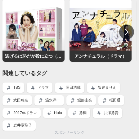
逃げるは恥だが役に立つ（ドラマ）
アンナチュラル（ドラマ）
関連しているタグ
TBS
ドラマ
岡田浩暉
飯豊まりえ
武田玲奈
温水洋一
堀部圭亮
桜田通
2017年ドラマ
Hulu
勇翔
井澤勇貴
岩井堂聖子
スポンサーリンク