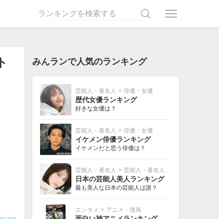
ト
みんランで人気のランキング
芸能人・著名人
>
俳優・女優
歴代女優ランキング
好きな女優は？
芸能人・著名人
>
俳優・女優
イケメン俳優ランキング
イケメンだと思う俳優は？
芸能人・著名人
>
芸能人・著名人その他
日本の芸能人美人ランキング
最も美人な日本の芸能人は誰？
エンタメ
>
アニメ・漫画
面白い神アニメランキング