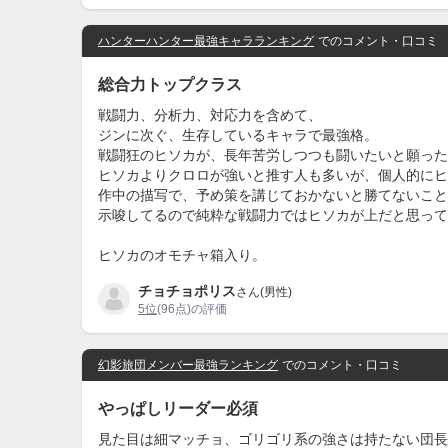
ハンターハンター最強キャラランキング
でのコメント・口コミ
総合力トップクラス
戦闘力、分析力、対応力を含めて、
ジンに次ぐ、生存しているキャラで最強格。
戦闘狂のヒソカが、長年苦労しつつも闘いたいと願った
ヒソカよりクロロが強いと推す人も多いが、個人的にヒ
作中の描写で、予め策を講じておかないと勝てないこと
示唆してるので純粋な戦闘力ではヒソカが上だと思って
ヒソカのオモチャ箱入り。
チョチョポリス
さん(男性)
5位
(96点)の評価
幻影旅団メンバー最強ランキング
でのコメント・口コミ
やっぱしリーダー必須
見た目は細マッチョ、ゴリゴリ系の強さは持たない団長