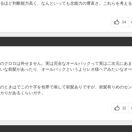
るほど判断能力高く、なんといっても念能力の豊富さ。これらを考える
14
のクロロは外せません。実は完全なオールバックって実は二次元にあま
いな前髪があったり、オールバックというよりレオ様ヘアみたいなオー
のときはでこの十字を包帯で画して前髪ありですが、前髪有りめのセン
カりがあるくらいガチ。
11