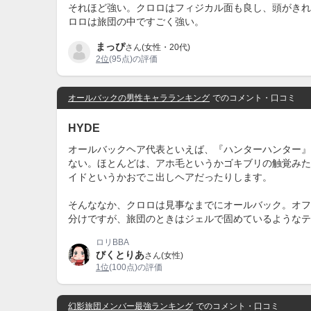
それほど強い。クロロはフィジカル面も良し、頭がきれ
ロロは旅団の中ですごく強い。
まっぴ
さん(女性・20代)
2位
(95点)の評価
オールバックの男性キャラランキング
でのコメント・口コミ
HYDE
オールバックヘア代表といえば、『ハンターハンター』
ない。ほとんどは、アホ毛というかゴキブリの触覚みた
イドというかおでこ出しヘアだったりします。
そんななか、クロロは見事なまでにオールバック。オフ
分けですが、旅団のときはジェルで固めているようなテ
ロリBBA
びくとりあ
さん(女性)
1位
(100点)の評価
幻影旅団メンバー最強ランキング
でのコメント・口コミ