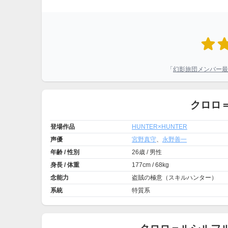
「
幻影旅団メンバー最
クロロ
登場作品
HUNTER×HUNTER
声優
宮野真守
、
永野善一
年齢 / 性別
26歳 / 男性
身長 / 体重
177cm / 68kg
念能力
盗賊の極意（スキルハンター）
系統
特質系