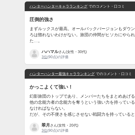
ハンターハンターキャラランキング
でのコメント・口コミ
圧倒的強さ
まずルックスが最高。オールバックバージョンもダウン
ろは惚れないわけがない。旅団の仲間がヒソカにやられ
た…。
ハハマル
さん(女性・30代)
3位
(90点)の評価
ハンターハンター最強キャラランキング
でのコメント・口コミ
かっこよくて強い！
幻影旅団のトップであり、メンバーたちをまとめあげる
他の念能力者の念能力を奪うという強い力を持っている
なければならない。
だが、その不便さを感じさせない戦闘力を持っていると
翠月
さん(女性・20代)
3位
(90点)の評価