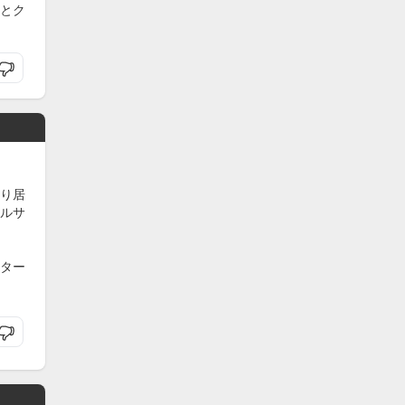
とク
り居
ルサ
ター