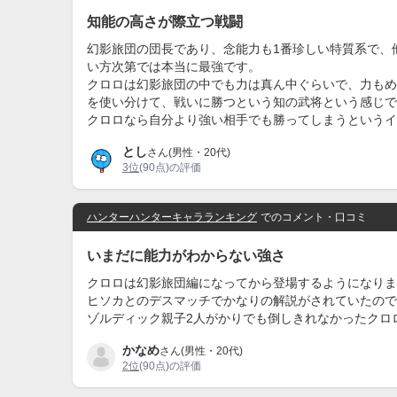
知能の高さが際立つ戦闘
幻影旅団の団長であり、念能力も1番珍しい特質系で、
い方次第では本当に最強です。
クロロは幻影旅団の中でも力は真ん中ぐらいで、力もめ
を使い分けて、戦いに勝つという知の武将という感じで
クロロなら自分より強い相手でも勝ってしまうというイ
とし
さん(男性・20代)
3位
(90点)の評価
ハンターハンターキャラランキング
でのコメント・口コミ
いまだに能力がわからない強さ
クロロは幻影旅団編になってから登場するようになりま
ヒソカとのデスマッチでかなりの解説がされていたので
ゾルディック親子2人がかりでも倒しきれなかったクロ
かなめ
さん(男性・20代)
2位
(90点)の評価