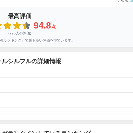
引用元:
A
最高評価
94.8
点
(296人の評価)
強ランキング
」で最も高い評価を得ています。
＝ルシルフルの詳細情報