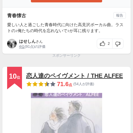
青春懐古
報告
愛しい人と過ごした青春時代に向けた高見沢ボーカル曲。ラス
トの♪俺たちの時代を忘れないで♪が耳に残ります。
はせしん
さん
2
4位
(91点)の評価
スポンサーリンク
10
恋人達のペイヴメント / THE ALFEE
位
71.6
(54人が評価)
点