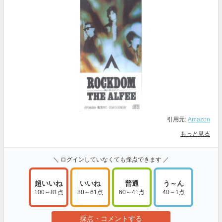
引用元:
Amazon
もっと見る
＼ ログインしていなくても採点できます ／
超いいね
いいね
普通
う～ん
100～81点
80～61点
60～41点
40～1点
採点・コメントする