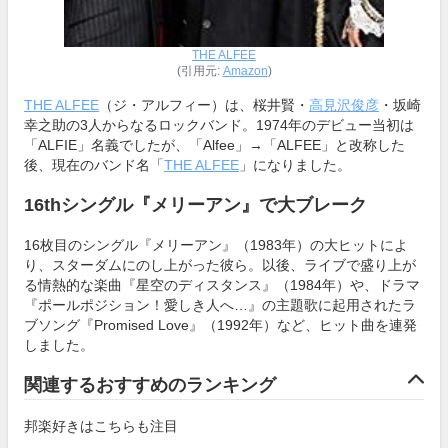
THE ALFEE
(引用元:
Amazon
)
THE ALFEE
（ジ・アルフィー）は、桜井賢・
高見沢俊彦
・坂崎
幸之助の3人からなるロックバンド。1974年のデビュー当初は
「ALFIE」名義でしたが、「Alfee」→「ALFEE」と改称した
後、現在のバンド名「
THE ALFEE
」になりました。
16thシングル『メリーアン』で大ブレーク
16枚目のシングル『メリーアン』（1983年）の大ヒットによ
り、スターダムにのし上がった彼ら。以後、ライブで盛り上が
る情熱的な楽曲『星空のディスタンス』（1984年）や、ドラマ
『ポールポジション！愛しき人へ…』の主題歌に起用されたラ
ブソング『Promised Love』（1992年）など、ヒット曲を連発
しました。
関連するおすすめのランキング
邦楽好きはこちらも注目