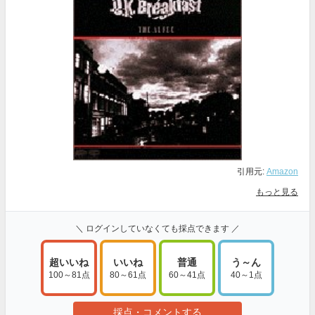
引用元:
Amazon
もっと見る
＼ ログインしていなくても採点できます ／
超いいね
いいね
普通
う～ん
100～81点
80～61点
60～41点
40～1点
採点・コメントする