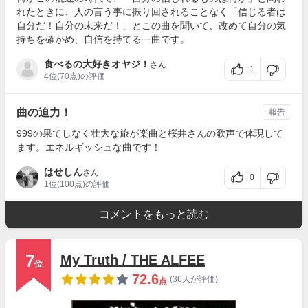
れたときに、人の言う事に振り回されることなく「信じる者は
自分だ！自分の未来だ！」とこの曲を聞いて、改めて自分の気
持ちを確かめ、自信を持てる一曲です。
食べるの大好きオヤジ！
さん
1
4位
(70点)の評価
曲の迫力！
報告
999の果てしなく壮大な旅が楽曲と桜井さんの歌声で体現して
ます。エネルギッシュな曲です！
はせしん
さん
0
1位
(100点)の評価
コメントをもっと読む
7
My Truth / THE ALFEE
位
72.6
(36人が評価)
点