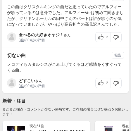
この曲はクリスタルキングの曲だと思っていたのでアルフィー
が歌っているのは意外でした。アルフィーVerは初めて聞きまし
たが、クリキンボーカルの田中さんのパートは誰が歌うのか気
になっていましたが、やっぱり高音担当の高見沢さんでした。
食べるの大好きオヤジ！
さん
2
3位
(80点)の評価
切ない曲
報告
メロディもカタルシスがこみ上げてくるほど感情をくすぐって
くる曲。
どすこい
さん
2
3位
(90点)の評価
新着・注目
まだまだ採点・コメントが少ない候補です。ご存知の場合はぜひ採点をお願いし
ます！
現在61位
現在3