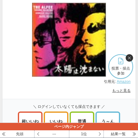
投票・採点
参加
引用元:
Amazon
もっと見る
＼ ログインしていなくても採点できます ／
超いいね
いいね
普通
う～ん
ページ内ジャンプ
100～81点
80～61点
60～41点
40～1点
先頭
---
1位
結果一覧