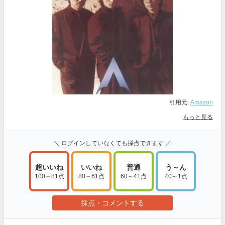
引用元:
Amazon
もっと見る
＼ ログインしていなくても採点できます ／
超いいね
いいね
普通
う～ん
100～81点
80～61点
60～41点
40～1点
採点・コメントする