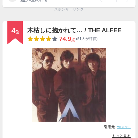
3位
(70点)の評価
スポンサーリンク
4
木枯しに抱かれて… / THE ALFEE
位
74.9
(51人が評価)
点
引用元:
Amazon
もっと見る