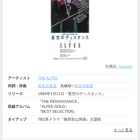
引用元:
Amazon
アーティスト
THE ALFEE
作詞・作曲
高見沢俊彦
、高橋研 /
高見沢俊彦
リリース
1984年1月21日『星空のディスタンス』
『THE RENAISSANCE』
収録アルバム
『ALFEE GOLD』
『BEST SELECTION』
タイアップ
TBS系ドラマ『無邪気な関係』主題歌
もっと見る