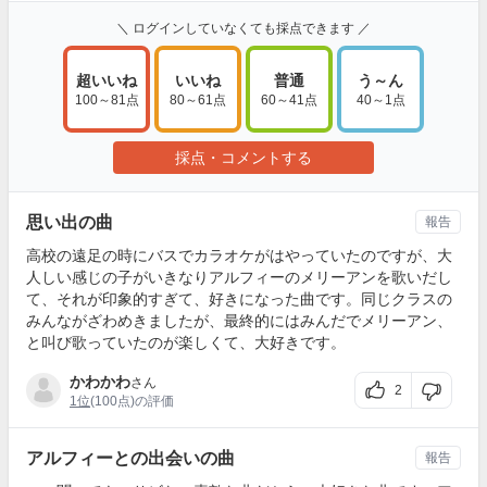
＼ ログインしていなくても採点できます ／
超いいね
いいね
普通
う～ん
100～81点
80～61点
60～41点
40～1点
採点・コメントする
思い出の曲
報告
高校の遠足の時にバスでカラオケがはやっていたのですが、大
人しい感じの子がいきなりアルフィーのメリーアンを歌いだし
て、それが印象的すぎて、好きになった曲です。同じクラスの
みんながざわめきましたが、最終的にはみんだでメリーアン、
と叫び歌っていたのが楽しくて、大好きです。
かわかわ
さん
2
1位
(100点)の評価
アルフィーとの出会いの曲
報告