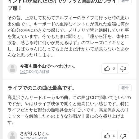
イントロが流れただけでゾワッと鳥肌の立つライ
報告
ブ感！
その昔、上京して初めてアルフィーのライブに行った時の思い
出の曲です。キーボードの重厚なイントロが流れた途端に何か
が自分の中にわき立つ感じで、ノリノリで皆と絶叫していた事
を覚えています。今でもたまに聞くと、「瞳から汗を、体中に
涙を、感じる時に何かが見えるはず」のフレーズにドキリと
し、おばちゃんになってもまだまだ汗かいて頑張らないとあか
んなと思ったりします。
今夜も西小山でへべれけ
さん
6
1位
(100点)の評価
ライブでのこの曲は最高です。
報告
高見沢さんリードボーカルの曲。この曲はCDで聞いてもいいの
ですが、やはりライブ映像で聞くと最高にいい感じです。特に
ライブだとサビ部分の熱唱具合がすごいです。高見沢さんのリ
ミッターを解除したかのような熱唱が非常に心を盛り上げま
す。
さがりふじ
さん
4