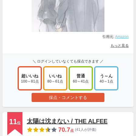
引用元:
Amazon
もっと見る
＼ ログインしていなくても採点できます ／
超いいね
いいね
普通
う～ん
100～81点
80～61点
60～41点
40～1点
採点・コメントする
11
太陽は沈まない / THE ALFEE
位
70.7
(41人が評価)
点