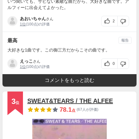
いつ聞いても、サビない素敵な曲だから、大好きな曲です。ア
ルフィーに出会えてよかった。
あおいちゃん
さん
2
1位
(100点)の評価
最高
報告
大好きな1曲です。この御三方だからこその曲です。
えっこ
さん
0
1位
(100点)の評価
コメントをもっと読む
3
SWEAT&TEARS / THE ALFEE
位
78.1
(67人が評価)
点