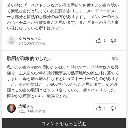
若い時にザ・ベストテンなどの音楽番組で何度もこの曲を聴い
て素敵な曲だと思っていた記憶があります。メロディーがスロ
ーな部分と情熱的な部分の両方がありますし、メンバーの三人
のハーモニーが素敵な曲だと思います。またギターの音色も良
い味になっている所も好きです。
くららん
さん
1
1位
(100点)の評価
歌詞が印象的でした。
報告
私がこの曲を初めて聞いたのは少年時代です。当時大好きな漫
画で、主人公の少年が飛行機事故で熱帯地域の原生林に落ちて
しまい、母と離れ離れになるというストーリーのものがありま
した。その距離はたしか500マイルだったと思います。その漫
画とこの曲の歌詞とピッタリ合っていて、凄くハマリました。
爽やかな声質といい、最高ですね。
大輔
さん
1
1位
(100点)の評価
コメントをもっと読む