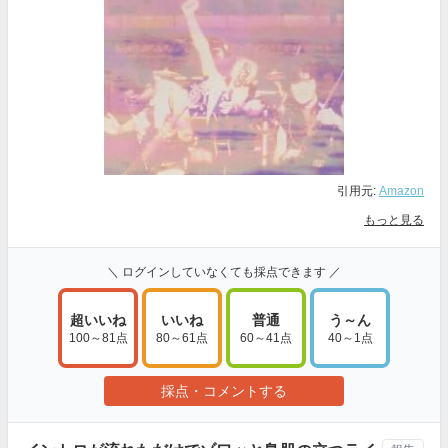
引用元:
Amazon
もっと見る
＼ ログインしていなくても採点できます ／
超いいね
いいね
普通
う～ん
100～81点
80～61点
60～41点
40～1点
採点・コメントする