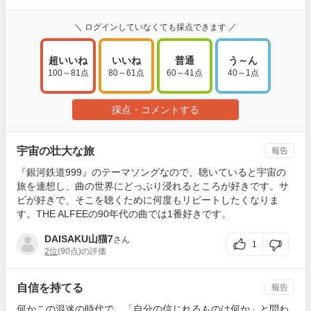
＼ ログインしていなくても採点できます ／
超いいね
いいね
普通
う～ん
100～81点
80～61点
60～41点
40～1点
採点・コメントする
宇宙の壮大な旅
報告
『銀河鉄道999』のテーマソングなので、聴いていると宇宙の
旅を連想し、曲の世界にどっぷり浸れるところが好きです。サ
ビが好きで、そこを聴くために何度もリピートしたくなりま
す。THE ALFEEの90年代の曲では1番好きです。
DAISAKU山猫7
さん
1
2位
(90点)の評価
自信を持てる
報告
何かこの混迷の時代で、「自分の信じれるものは何か」と問わ