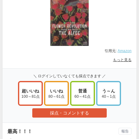
引用元:
Amazon
もっと見る
＼ ログインしていなくても採点できます ／
超いいね
いいね
普通
う～ん
100～81点
80～61点
60～41点
40～1点
採点・コメントする
最高！！！
報告