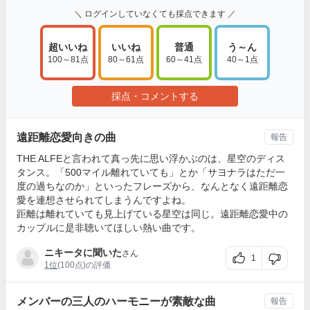
＼ ログインしていなくても採点できます ／
超いいね
いいね
普通
う～ん
100～81点
80～61点
60～41点
40～1点
採点・コメントする
遠距離恋愛向きの曲
報告
THE ALFEと言われて真っ先に思い浮かぶのは、星空のディス
タンス。「500マイル離れていても」とか「サヨナラはただ一
度の過ちなのか」といったフレーズから、なんとなく遠距離恋
愛を連想させられてしまうんですよね。
距離は離れていても見上げている星空は同じ。遠距離恋愛中の
カップルに是非聴いてほしい熱い曲です。
ニキータに聞いた
さん
1
1位
(100点)の評価
メンバーの三人のハーモニーが素敵な曲
報告