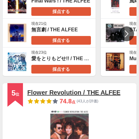
Final Wars ! / THE ALFEE
採点する
現在21位
現在3
無言劇 / THE ALFEE
採点する
現在23位
現在2
愛をとりもどせ!! / THE ALFEE
Mus
採点する
5
Flower Revolution / THE ALFEE
位
74.8
(43人が評価)
点