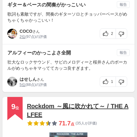
ギター＆ベースの間奏がかっこいい
報告
歌詞も素敵ですが、間奏のギターソロとチョッパーベースがめ
ちゃくちゃかっこいい！
COCO
さん
2
2位
(97点)の評価
アルフィーのかっこよさ全開
報告
壮大なロックサウンド、サビのメロディーと桜井さんのボーカ
ルがめっちゃキマっててカッコ良すぎます。
はせしん
さん
1
5位
(88点)の評価
9
Rockdom ～風に吹かれて～ / THE A
位
LFEE
71.7
(35人が評価)
点