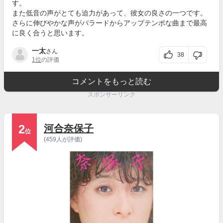
す。
また低音の声がとても迫力があって、彼女の良さの一つです。
さらに伸びやかな声がバラードからアップテンポな曲まで最高
に良く合うと思います。
一太
さん
38
1位
の評価
コメントをもっと読む
スポンサーリンク
2
河合奈保子
位
(459人が評価)