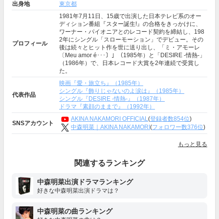
出身地
東京都
1981年7月11日、15歳で出演した日本テレビ系のオー
ディション番組『スター誕生!』の合格をきっかけに、
ワーナー・パイオニアとのレコード契約を締結し、198
2年にシングル「スローモーション」でデビュー。その
プロフィール
後は続々とヒット作を世に送り出し、「ミ・アモーレ
〔Meu amor é･･･〕」（1985年）と「DESIRE -情熱-」
（1986年）で、日本レコード大賞を2年連続で受賞し
た。
映画『愛・旅立ち』（1985年）
シングル『飾りじゃないのよ涙は』（1985年）
代表作品
シングル『DESIRE -情熱-』（1987年）
ドラマ『素顔のままで』（1992年）
AKINA NAKAMORI OFFICIAL
(
登録者数854位
)
SNSアカウント
中森明菜｜AKINA NAKAMORI
(
フォロワー数376位
)
もっと見る
関連するランキング
中森明菜出演ドラマランキング
好きな中森明菜出演ドラマは？
中森明菜の曲ランキング