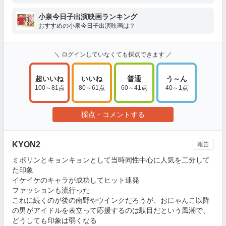
小泉今日子出演映画ランキング
おすすめの小泉今日子出演映画は？
＼ ログインしていなくても採点できます ／
超いいね
いいね
普通
う～ん
100～81点
80～61点
60～41点
40～1点
採点・コメントする
KYON2
報告
ミポリンとキョンキョンとして当時同性中心に人気を二分して
た印象
イケイケのキャラが成功してヒット連発
ファッションも流行った
これに続くのが後の南野やウインクだろうが、おにゃんこ以降
の男がアイドルを表立って応援するのは駄目だという風潮で、
どうしても印象は弱くなる