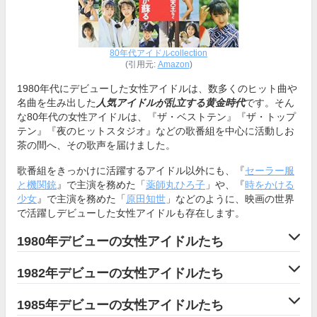
80年代アイドルcollection
(引用元:
Amazon
)
1980年代にデビューした女性アイドルは、数多くのヒット曲や
名曲を生み出した
人気アイドルが乱立する黄金時代
です。そん
な80年代の女性アイドルは、『ザ・ベストテン』『ザ・トップ
テン』『夜のヒットスタジオ』などの歌番組を中心に活動しお
茶の間へ、その歌声を届けました。
歌番組をきっかけに活躍するアイドル以外にも、『
セーラー服
と機関銃
』で主演を務めた「
薬師丸ひろ子
」や、『
時をかける
少女
』で主演を務めた「
原田知世
」などのように、映画の世界
で活躍しデビューした女性アイドルも存在します。
1980年デビューの女性アイドルたち
1982年デビューの女性アイドルたち
1985年デビューの女性アイドルたち