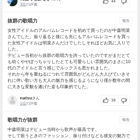
44
3位
の評価
抜群の歌唱力
報告
女性アイドルのアルバムレコードを初めて買ったのが中森明菜
さんでした。振り返ると後にも先にもアルバムレコードを買っ
た女性アイドルは明菜さんだけでしたしそれほどお気に入りで
した。
デビュー当初から抜群の歌唱力を誇っていたのですがまだとて
も幼くややぽっちゃりしたとても可愛らしい雰囲気のまさに10
代のアイドルと言う感じでルックスも惹かれました。
それから年を重ねるにつれて雰囲気がどんどん大人びていきそ
れに伴い歌い方も大人の魅力を感じるようになり僅か数年の間
に大きな変貌を遂げた姿も印象的でした。
natsu
さん
39
1位
の評価
歌唱力が抜群
報告
中森明菜はデビュー当時から歌声が最高です。
そして歌うときのファッション、振り付けなども彼女の魅力で