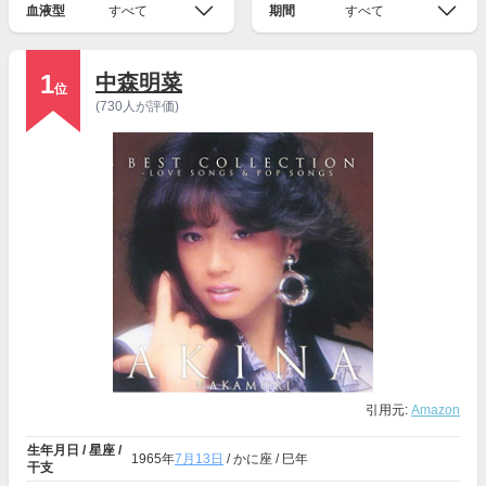
血液型
すべて
期間
すべて
1
中森明菜
位
(730人が評価)
引用元:
Amazon
生年月日 / 星座 /
1965年
7月13日
/ かに座 / 巳年
干支