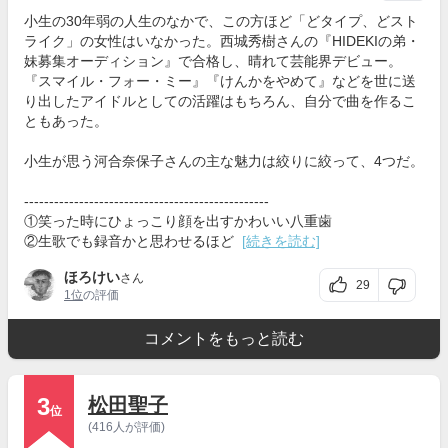
小生の30年弱の人生のなかで、この方ほど「どタイプ、どスト
ライク」の女性はいなかった。西城秀樹さんの『HIDEKIの弟・
妹募集オーディション』で合格し、晴れて芸能界デビュー。
『スマイル・フォー・ミー』『けんかをやめて』などを世に送
り出したアイドルとしての活躍はもちろん、自分で曲を作るこ
ともあった。
小生が思う河合奈保子さんの主な魅力は絞りに絞って、4つだ。
-------------------------------------------------
①笑った時にひょっこり顔を出すかわいい八重歯
②生歌でも録音かと思わせるほど
[続きを読む]
ほろけい
さん
29
1位
の評価
コメントをもっと読む
3
松田聖子
位
(416人が評価)