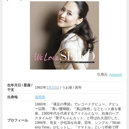
引用元:
Amazon
生年月日 / 星座 /
1962年
3月10日
/ うお座 / 寅年
干支
出身地
福岡県
1980年、『裸足の季節』でレコードデビュー。デビュ
ー以降、『青い珊瑚礁』『風は秋色』などヒット曲を量
産。1980年代を代表するアイドルとなり、自身のヘア
スタイルが「聖子ちゃんカット」と呼ばれ大流行した。
プロフィール
1986年、長女・沙也加を出産。翌年、シングル『Strab
erry Time』がヒットし、「ママドル」という呼称で呼