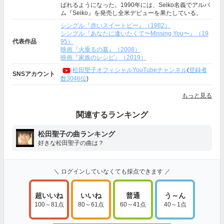
ばれるようになった。1990年には、Seiko名義でアルバ
ム『Seiko』を発売し全米デビューを果たしている。
シングル『赤いスイートピー』（1982）
シングル『あなたに逢いたくて〜Missing You〜』（19
代表作品
95）
映画『火垂るの墓』（2008）
映画『家族のレシピ』（2019）
松田聖子オフィシャルYouTubeチャンネル
(
登録者
SNSアカウント
数3046位
)
もっと見る
関連するランキング
松田聖子の曲ランキング
好きな松田聖子の曲は？
＼ ログインしていなくても採点できます ／
超いいね
いいね
普通
う～ん
100～81点
80～61点
60～41点
40～1点