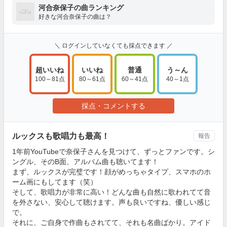
河合奈保子の曲ランキング
好きな河合奈保子の曲は？
＼ ログインしていなくても採点できます ／
超いいね
いいね
普通
う～ん
100～81点
80～61点
60～41点
40～1点
採点・コメントする
ルックスも歌唱力も最高！
報告
1年前YouTubeで奈保子さんを見つけて、ずっとファンです。シ
ングル、そのB面、アルバム曲も聴いてます！
まず、ルックスが完璧です！顔がめっちゃタイプ、スマホのホ
ーム画にもしてます（笑）
そして、歌唱力が非常に高い！どんな曲も自然に歌われてて音
を外さない、安心して聴けます。声も良いですね、優しい感じ
で。
それに、ご自身で作曲もされてて、それも名曲ばかり。アイド