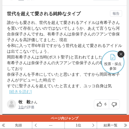
世代を超えて愛される純粋なタイプ
報告
誰からも愛され、世代を超えて愛されるアイドルは有希子さん
を置いて存在しないのではないでしょうか、あえて言うなら河
合奈保子さんですね、有希子さんは奈保子さんのフアンで奈保
子さんを高評価してました、現在
令和に入って早6年目ですがもう世代を超えて愛されるアイドル
は出てこないでしょう、
岡田有希子さんは当時(ポスト聖子)と言われてましたが、岡田
有希子さんは奈保子さんの大フアンで奈保子さんの事を高評価
投票・採点
しており
参加
奈保子さんを手本にしていたと思います、ですから岡田有希子
さんがデビューした時点で
すでに聖子さんを超えていたと言えます、ユッコ自身は気
[続きを読む]
牧 毅
さん
6
1位
の評価
ページ内ジャンプ
コメントをもっと読む
先頭
---
1位
結果一覧