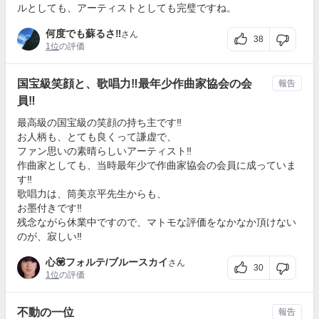
ルとしても、アーティストとしても完璧ですね。
何度でも蘇るさ‼︎
さん
38
1位
の評価
国宝級笑顔と、歌唱力‼️最年少作曲家協会の会
報告
員‼️
最高級の国宝級の笑顔の持ち主です‼️
お人柄も、とても良くって謙虚で、
ファン思いの素晴らしいアーティスト‼️
作曲家としても、当時最年少で作曲家協会の会員に成っていま
す‼️
歌唱力は、筒美京平先生からも、
お墨付きです‼️
残念ながら休業中ですので、マトモな評価をなかなか頂けない
のが、寂しい‼️
心💟フォルテ/ブルースカイ
さん
30
1位
の評価
不動の一位
報告