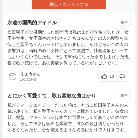
採点・コメントする
永遠の国民的アイドル
報告
松田聖子が全盛期だった80年代は私はまだ小学生でしたが、女
子中学生、女子高生のお姉さんたちはみんなこの人の髪型を真
似した聖子ちゃんカットにしていました。それぐらいこの人の
影響力は、当時の若い女性にとって強烈で、社会現象といって
もよいくらいでしたね。そして50代になった今でもまだまだ現
役で歌い続けて、あの美貌を保っているのがすごいです。
りょう
さん
13
1位
の評価
とにかく可愛くて、歌も素敵な曲ばかり
報告
私がティーンエイジャーだった頃は、本当に松田聖子さんの人
気が凄くて、私も聖子ちゃんカットに憧れていました。彼女の
顔、髪型、ファッションは本当に可愛らしくてあこがれの的で
した。そして彼女は歌声も素敵で、彼女の歌は切なかったり、
明るくなれたり、心が震えるような名曲ばかりで大好きです。