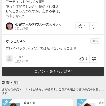
アーティストそして女優‼️
優れた才能でしたが、結婚され引退
してしまったのですが、忘れる事は、
出来ません‼️
心💟フォルテ/ブルースカイ
さん
13
3位
の評価
かっこいい
報告
プレイバックpart2だけでは足りないかっこよさ
、
さん
6
1位
の評価
コメントをもっと読む
新着・注目
まだまだ採点・コメントが少ない候補です。ご存知の場合はぜひ採点をお願いし
ます！
注目
注目
現在77位
現在3