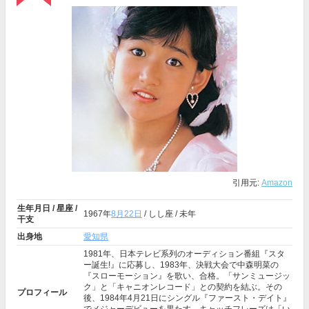
引用元:
Amazon
生年月日 / 星座 /
1967年
8月22日
/ しし座 / 未年
干支
出身地
愛知県
1981年、日本テレビ系列のオーディション番組『スタ
ー誕生!』に応募し、1983年、決戦大会で中森明菜の
『スローモーション』を歌い、合格。「サンミュージッ
ク」と「キャニオンレコード」との契約を結ぶ。その
プロフィール
後、1984年4月21日にシングル『ファースト・デイト』