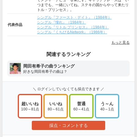
でメジャーデビューを果たす。キャッチフレーズは「い
つまでも、一緒にいてね。ステキの国からやって来たリ
トル・プリンセス」。
シングル『ファースト・デイト』（1984年）
シングル『憧れ』（1984年）
代表作品
シングル『リトル プリンセス』（1984年）
シングル『くちびるNetwork』（1986年）
もっと見る
関連するランキング
岡田有希子の曲ランキング
好きな岡田有希子の曲は？
＼ ログインしていなくても採点できます ／
超いいね
いいね
普通
う～ん
100～81点
80～61点
60～41点
40～1点
採点・コメントする