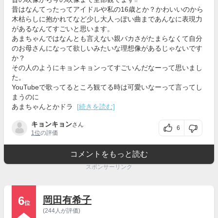
昔はなんてったってアイドルや私の16歳とか？かわいいのから
木枯らしに抱かれてなど少し大人っぽい曲まであんなに表現力
があるなんてすごいと思います。
あまちゃんではなんとも言えない親バカさがたまらなくて自分
のお母さんになって欲しいみたいな理想像があるじゃないです
か？
その人のようにキョンキョンってすごいんだなーって思いまし
た。
YouTubeで歌ってるところ観てる時は可愛いなーって言ってし
まうのに
あまちゃんとかドラ
[続きを読む]
キョンキョン
さん
6
1位
の評価
コメントをもっと読む
スポンサーリンク
6
岡田有希子
位
(244人が評価)