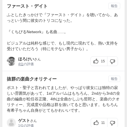
ファースト・デイト
報告
ふとしたきっかけで『ファースト・デイト』を聴いてから、あ
っという間に彼女のトリコになった。
『くちびるNetwork』も名曲......。
ビジュアルは純朴な感じで、もし現代に現れても、熱い支持を
受けていただろう（特にモテない男子から）。
ほろけい
さん
15
4位
の評価
抜群の楽曲クオリティー
報告
ポスト・聖子と言われてましたが、やっぱり彼女には独特の寂
しい雰囲気があって、1stアルバムはもちろん、2ndから3rdの全
曲の編曲が松任谷正隆、4thは全曲かしぶち哲郎と、楽曲のクオ
リティー、完成度や品格は群を抜いてると思います。もちろん
有希子ちゃん自身がとてもかわいいです。
ゲスト
さん
11
1位
の評価