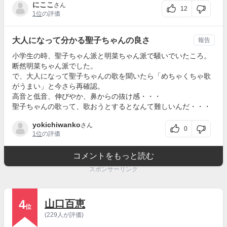
にここ
さん
12
1位
の評価
大人になって分かる聖子ちゃんの良さ
報告
小学生の時、聖子ちゃん派と明菜ちゃん派で騒いでいたころ。
断然明菜ちゃん派でした。
で、大人になって聖子ちゃんの歌を聞いたら「めちゃくちゃ歌
がうまい」と今さら再確認。
高音と低音、伸びやか、鼻からの抜け感・・・
聖子ちゃんの歌って、歌おうとするとなんて難しいんだ・・・
yokichiwanko
さん
0
1位
の評価
コメントをもっと読む
スポンサーリンク
4
山口百恵
位
(229人が評価)