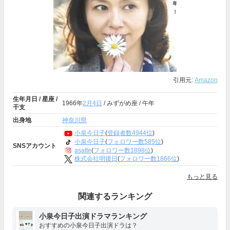
引用元:
Amazon
生年月日 / 星座 /
1966年
2月4日
/ みずがめ座 / 午年
干支
出身地
神奈川県
小泉今日子
(
登録者数4944位
)
小泉今日子
(
フォロワー数585位
)
SNSアカウント
asatte
(
フォロワー数1898位
)
株式会社明後日
(
フォロワー数1866位
)
もっと見る
関連するランキング
小泉今日子出演ドラマランキング
おすすめの小泉今日子出演ドラは？