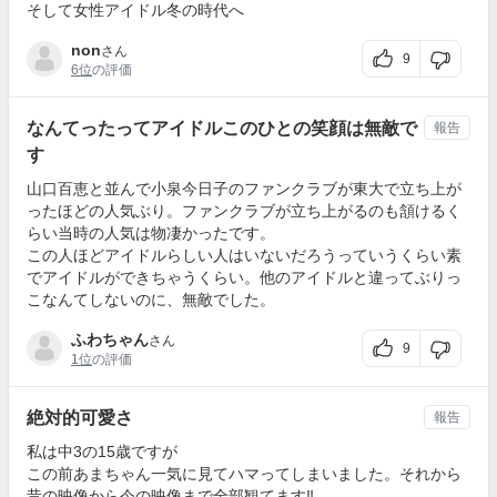
そして女性アイドル冬の時代へ
non
さん
9
6位
の評価
なんてったってアイドルこのひとの笑顔は無敵で
報告
す
山口百恵と並んで小泉今日子のファンクラブが東大で立ち上が
ったほどの人気ぶり。ファンクラブが立ち上がるのも頷けるく
らい当時の人気は物凄かったです。
この人ほどアイドルらしい人はいないだろうっていうくらい素
でアイドルができちゃうくらい。他のアイドルと違ってぶりっ
こなんてしないのに、無敵でした。
ふわちゃん
さん
9
1位
の評価
絶対的可愛さ
報告
私は中3の15歳ですが
この前あまちゃん一気に見てハマってしまいました。それから
昔の映像から今の映像まで全部観てます‼️