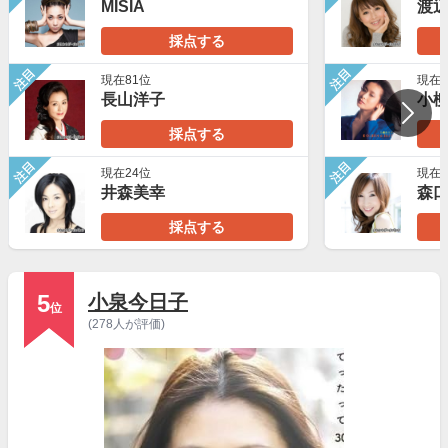
MISIA
渡
採点する
注目
注目
現在81位
現在6
長山洋子
小
採点する
注目
注目
現在24位
現在6
井森美幸
森
採点する
5
小泉今日子
位
(278人が評価)