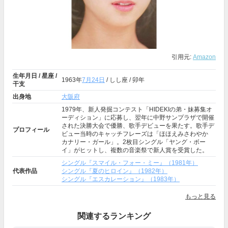
引用元:
Amazon
生年月日 / 星座 /
1963年
7月24日
/ しし座 / 卯年
干支
出身地
大阪府
1979年、新人発掘コンテスト「HIDEKIの弟・妹募集オ
ーディション」に応募し、翌年に中野サンプラザで開催
された決勝大会で優勝、歌手デビューを果たす。歌手デ
プロフィール
ビュー当時のキャッチフレーズは「ほほえみさわやか
カナリー・ガール」。2枚目シングル「ヤング・ボー
イ」がヒットし、複数の音楽祭で新人賞を受賞した。
シングル『スマイル・フォー・ミー』（1981年）
代表作品
シングル『夏のヒロイン』（1982年）
シングル『エスカレーション』（1983年）
もっと見る
関連するランキング