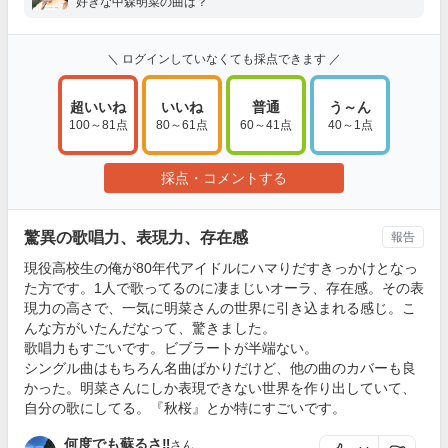
好きな中森明菜の曲は？
＼ ログインしていなくても採点できます ／
超いいね
いいね
普通
う～ん
100～81点
80～61点
60～41点
40～1点
採点・コメントする
驚異の歌唱力、表現力、存在感
報告
現役高校生の俺が80年代アイドルにハマりだすきっかけとなっ
た方です。1人で歌ってるのに凄まじいオーラ、存在感。その表
現力の高さで、一気に明菜さんの世界に引き込まれる感じ。こ
んな方がいたんだなって、驚きました。
歌唱力もすごいです。ビブラートが半端ない。
シングル曲はもちろん名曲ばかりだけど、他の曲のカバーも良
かった。明菜さんにしか表現できない世界を作り出していて、
自分の歌にしてる。『秋桜』とか特にすごいです。
何度でも蘇るさ‼︎
さん