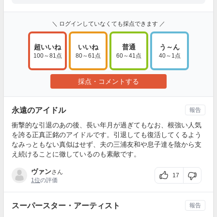
＼ ログインしていなくても採点できます ／
超いいね
いいね
普通
う～ん
100～81点
80～61点
60～41点
40～1点
採点・コメントする
永遠のアイドル
報告
衝撃的な引退のあの後、長い年月が過ぎてもなお、根強い人気
を誇る正真正銘のアイドルです。引退しても復活してくるよう
なみっともない真似はせず、夫の三浦友和や息子達を陰から支
え続けることに徹しているのも素敵です。
ヴァン
さん
17
1位
の評価
スーパースター・アーティスト
報告