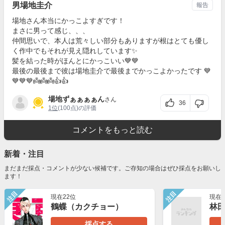
男場地圭介
報告
場地さん本当にかっこよすぎです！
まさに男って感じ、、、
仲間思いで、本人は荒々しい部分もありますが根はとても優し
く作中でもそれが見え隠れしています✨
髪を結った時がほんとにかっこいい💙💙
最後の最後まで彼は場地圭介で最後までかっこよかったです 💙
💙💙💙👼👼👼👍👍
場地ずぁぁぁぁん
さん
36
1位
(100点)の評価
コメントをもっと読む
新着・注目
まだまだ採点・コメントが少ない候補です。ご存知の場合はぜひ採点をお願いし
ます！
注目
注目
現在22位
現在3
鶴蝶（カクチョー）
林
採点する