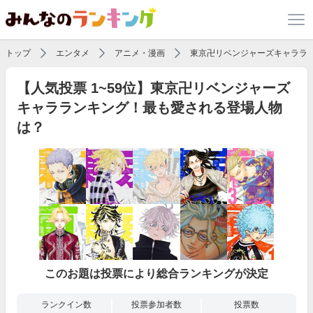
トップ
エンタメ
アニメ・漫画
東京卍リベンジャーズキャララ
【人気投票 1~59位】東京卍リベンジャーズ
キャラランキング！最も愛される登場人物
は？
このお題は投票により総合ランキングが決定
ランクイン数
投票参加者数
投票数