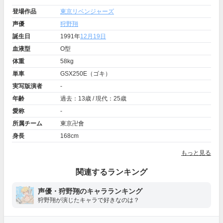
登場作品
東京リベンジャーズ
声優
狩野翔
誕生日
1991年
12月19日
血液型
O型
体重
58kg
単車
GSX250E（ゴキ）
実写版演者
-
年齢
過去：13歳 / 現代：25歳
愛称
-
所属チーム
東京卍會
身長
168cm
もっと見る
関連するランキング
声優・狩野翔のキャラランキング
狩野翔が演じたキャラで好きなのは？