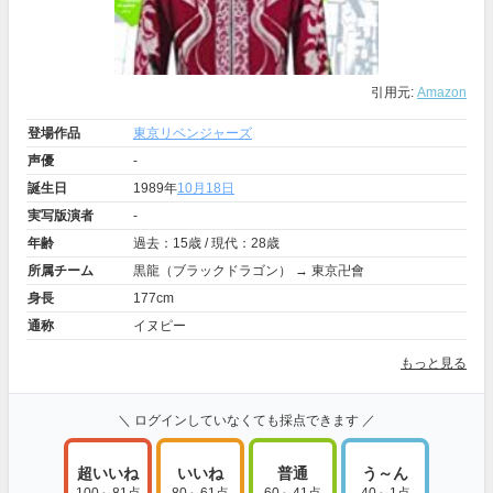
引用元:
Amazon
登場作品
東京リベンジャーズ
声優
-
誕生日
1989年
10月18日
実写版演者
-
年齢
過去：15歳 / 現代：28歳
所属チーム
黒龍（ブラックドラゴン） → 東京卍會
身長
177cm
通称
イヌピー
もっと見る
＼ ログインしていなくても採点できます ／
超いいね
いいね
普通
う～ん