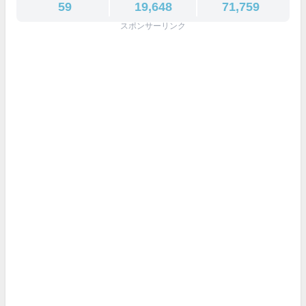
59
19,648
71,759
スポンサーリンク