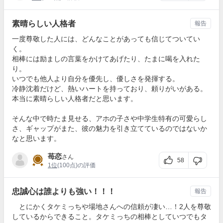
素晴らしい人格者
報告
一度尊敬した人には、どんなことがあっても信じてついてい
く。
相棒には励ましの言葉をかけてあげたり、たまに喝を入れた
り。
いつでも他人より自分を優先し、優しさを発揮する。
冷静沈着だけど、熱いハートを持っており、頼りがいがある。
本当に素晴らしい人格者だと思います。
そんな中で時たま見せる、アホの子さや中学生特有の可愛らし
さ、ギャップがまた、彼の魅力を引き立てているのではないか
なと思います。
苺恋
さん
58
1位
(100点)の評価
忠誠心は誰よりも強い！！！
報告
とにかくタケミっちや場地さんへの信頼が凄い…！2人を尊敬
しているからできること。タケミっちの相棒としていつでもタ