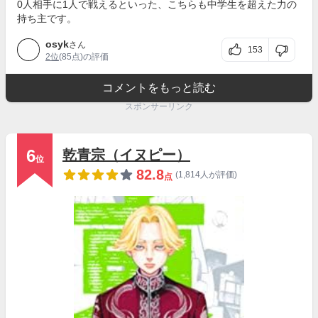
0人相手に1人で戦えるといった、こちらも中学生を超えた力の
持ち主です。
osyk
さん
153
2位
(85点)の評価
コメントをもっと読む
スポンサーリンク
6
乾青宗（イヌピー）
位
82.8
(1,814人が評価)
点