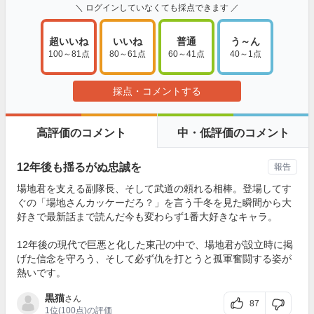
＼ ログインしていなくても採点できます ／
超いいね
いいね
普通
う～ん
100～81点
80～61点
60～41点
40～1点
採点・コメントする
高評価のコメント
中・低評価のコメント
12年後も揺るがぬ忠誠を
報告
場地君を支える副隊長、そして武道の頼れる相棒。登場してす
ぐの「場地さんカッケーだろ？」を言う千冬を見た瞬間から大
好きで最新話まで読んだ今も変わらず1番大好きなキャラ。
12年後の現代で巨悪と化した東卍の中で、場地君が設立時に掲
げた信念を守ろう、そして必ず仇を打とうと孤軍奮闘する姿が
熱いです。
黒猫
さん
87
1位
(100点)の評価