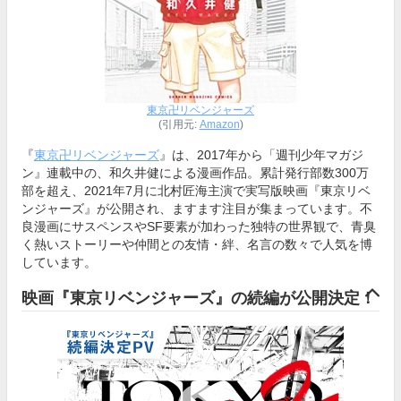
東京卍リベンジャーズ
(引用元:
Amazon
)
『
東京卍リベンジャーズ
』は、2017年から「週刊少年マガジ
ン』連載中の、和久井健による漫画作品。累計発行部数300万
部を超え、2021年7月に北村匠海主演で実写版映画『東京リベ
ンジャーズ』が公開され、ますます注目が集まっています。不
良漫画にサスペンスやSF要素が加わった独特の世界観で、青臭
く熱いストーリーや仲間との友情・絆、名言の数々で人気を博
しています。
映画『東京リベンジャーズ』の続編が公開決定！