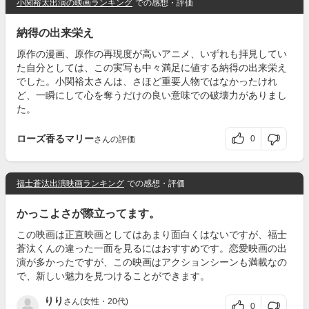
小関裕太出演の映画ランキング
での感想・評価
納得の出来栄え
原作の漫画、原作の再現度が高いアニメ、いずれも拝見してい
た自分としては、この実写も中々満足に値する納得の出来栄え
でした。小関裕太さんは、さほど重要人物ではなかったけれ
ど、一瞬にして心を奪うだけの良い意味での破壊力がありまし
た。
ローズ香るマリー
0
さんの評価
福士蒼汰出演映画ランキング
での感想・評価
かっこよさが際立ってます。
この映画は正直映画としてはあまり面白くはないですが、福士
蒼汰くんの違った一面を見るにはおすすめです。恋愛映画の出
演が多かったですが、この映画はアクションシーンも満載なの
で、新しい魅力を見つけることができます。
りり
さん(女性・20代)
0