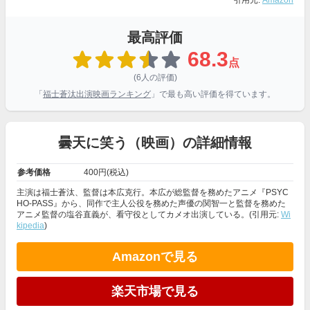
引用元:
Amazon
最高評価
68.3
点
(6人の評価)
「
福士蒼汰出演映画ランキング
」で最も高い評価を得ています。
曇天に笑う（映画）の詳細情報
参考価格
400円(税込)
主演は福士蒼汰、監督は本広克行。本広が総監督を務めたアニメ『PSYC
HO-PASS』から、同作で主人公役を務めた声優の関智一と監督を務めた
アニメ監督の塩谷直義が、看守役としてカメオ出演している。(引用元:
Wi
kipedia
)
Amazonで見る
楽天市場で見る