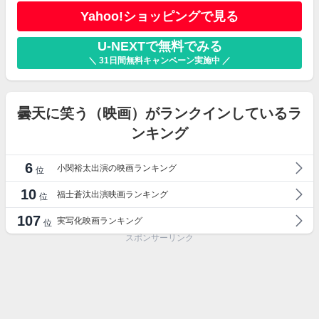
Yahoo!ショッピングで見る
U-NEXTで無料でみる
＼ 31日間無料キャンペーン実施中 ／
曇天に笑う（映画）がランクインしているラ
ンキング
6
小関裕太出演の映画ランキング
位
10
福士蒼汰出演映画ランキング
位
107
実写化映画ランキング
位
スポンサーリンク