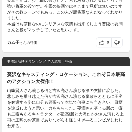
要潤さんは、少し間の抜けたところもあるけれど実はとっても
強い将軍の役です。今回の映画ではそこまで見所は無いのです
がその数シーンでもあっ、この人が騰将軍なんだなってわかり
ました。
本当はお茶目なのにシリアスな表情も出来てしまう普段の要潤
さんと役がマッチしていたと思います。
カム子
0
さんの評価
要潤出演映画ランキング
での感想・評価
贅沢なキャスティング・ロケーション、これぞ日本最高
のアクション大傑作！
山﨑賢人さん演じる信と吉沢亮さん演じる漂の友情に涙した。
悲しみを乗り越えた信が吉沢亮さん演じる嬴政らとともに王座
を奪還する姿に自分も頑張って本気で何事にも向き合い、目標
を達成しようと思い、力をもらった。要潤さん演じる謄の一癖
も二癖もあるキャラクターが最高!謄と大沢たかおさん演じる上
司の王騎のお茶目でありながらも怪しすぎ―るコンビがじわじ
わ来る。