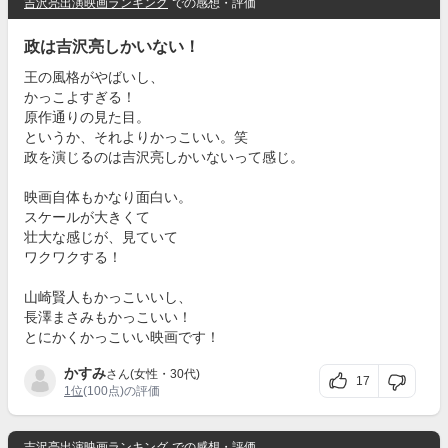
吉沢亮出演映画ランキング
での感想・評価
政は吉沢亮しかいない！
王の風格がやばいし、
かっこよすぎる！
原作通りの見た目。
というか、それよりかっこいい。笑
政を演じるのは吉沢亮しかいないって感じ。
映画自体もかなり面白い。
スケールが大きくて
壮大な感じが、見ていて
ワクワクする！
山崎賢人もかっこいいし、
長澤まさみもかっこいい！
とにかくかっこいい映画です！
かすみ
さん(女性・30代)
17
1位
(100点)の評価
吉沢亮出演映画ランキング
での感想・評価