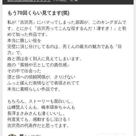
もう70回くらい見てます(笑)
私が『吉沢亮』にハマってしまった原因が、このキングダムで
す。とにかく『吉沢亮ってこんな役するんだ！凄すぎ！』と初
めて知った作品です。
本当に難しい役を
完璧に演じ分けしてるのは、亮くんの最大の魅力である『目
力』で、
政と漂は全く別人に見えてしまいます。
政の『孤独や王としての責任感』
その中で出会った
漂と信への信頼関係が、さりげない
ふっと緩んだ表情などで表現されてて
本当に素晴らしい作品です。
もちろん、ストーリーも面白いし、
山﨑賢人くんも、橋本環奈ちゃんも
長澤まさみさんも凄くいいし、
何度見ても、感動するし泣ける！
吉沢亮の代表作だと思ってます。