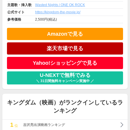
主題歌・挿入歌
Wasted Nights / ONE OK ROCK
公式サイト
https://kingdom-the-movie.jp/
参考価格
2,500円(税込)
Amazonで見る
楽天市場で見る
Yahoo!ショッピングで見る
U-NEXTで無料でみる
＼ 31日間無料キャンペーン実施中 ／
キングダム（映画）がランクインしているラ
ンキング
1
吉沢亮出演映画ランキング
位