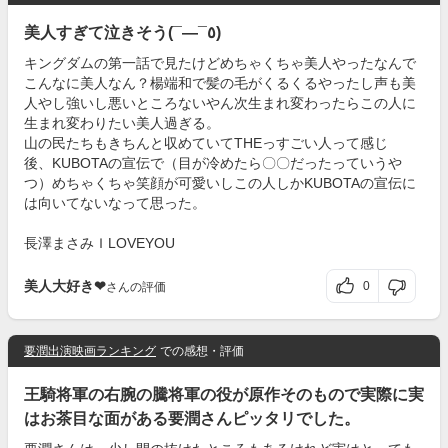
美人すぎて泣きそう(¯―¯٥)
キングダムの第一話で見たけどめちゃくちゃ美人やったなんで
こんなに美人なん？楊端和で髪の毛がくるくるやったし声も美
人やし強いし悪いところないやん次生まれ変わったらこの人に
生まれ変わりたい美人過ぎる。
山の民たちもきちんと収めていてTHEっすごい人って感じ
後、KUBOTAの宣伝で（目が冷めたら〇〇だったっていうや
つ）めちゃくちゃ笑顔が可愛いしこの人しかKUBOTAの宣伝に
は向いてないなって思った。
長澤まさみＩLOVEYOU
美人大好き❤
0
さんの評価
要潤出演映画ランキング
での感想・評価
王騎将軍の右腕の騰将軍の役が原作そのもので実際に実
はお茶目な面がある要潤さんピッタリでした。