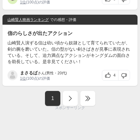
1位
(100点)の評価
山崎賢人映画ランキング
での感想・評価
信のらしさが出たアクション
山崎賢人演ずる信は幼い頃から奴隷として育てられていたが、
剣の腕を磨いていた。信の型がない剣さばきが見事に表現され
ている。そして、迫力満点なアクションがキングダムの面白さ
を助長している。是非見てください！
まさるば
さん(男性・20代)
4
1位
(100点)の評価
1
スポンサーリンク