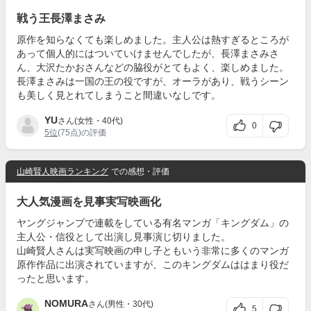
戦う王長澤まさみ
原作を知らなくても楽しめました。主人公は熱すぎるところが
あって個人的にはついていけませんでしたが、長澤まさみさ
ん、大沢たかおさんなどの脇役がとてもよく、楽しめました。
長澤まさみは一国の王の役ですが、オーラがあり、戦うシーン
も美しく見とれてしまうこと間違いなしです。
YU
さん(女性・40代)
0
5位
(75点)の評価
山崎賢人映画ランキング
での感想・評価
大人気漫画を見事実写映画化
ヤングジャンプで連載をしている有名マンガ「キングダム」の
主人公・信役として出演し見事演じ切りました。
山崎賢人さんは実写映画の申し子ともいう非常に多くのマンガ
原作作品に出演されていますが、このキングダムははまり役だ
ったと思います。
NOMURA
さん(男性・30代)
5