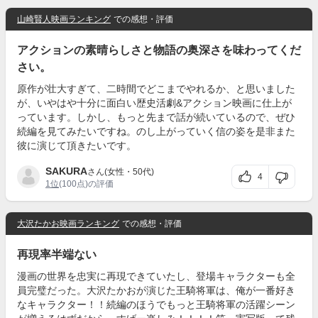
山崎賢人映画ランキング
での感想・評価
アクションの素晴らしさと物語の奥深さを味わってくだ
さい。
原作が壮大すぎて、二時間でどこまでやれるか、と思いました
が、いやはや十分に面白い歴史活劇&アクション映画に仕上が
っています。しかし、もっと先まで話が続いているので、ぜひ
続編を見てみたいですね。のし上がっていく信の姿を是非また
彼に演じて頂きたいです。
SAKURA
さん(女性・50代)
4
1位
(100点)の評価
大沢たかお映画ランキング
での感想・評価
再現率半端ない
漫画の世界を忠実に再現できていたし、登場キャラクターも全
員完璧だった。大沢たかおが演じた王騎将軍は、俺が一番好き
なキャラクター！！続編のほうでもっと王騎将軍の活躍シーン