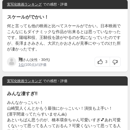
実写化映画ランキング
での感想・評価
スケールがでかい！
何と言っても他の映画と比べてスケールがでかい。日本映画で
こんなにもダイナミックな作品が出来るとは思っていなかった
です。陽端和役、王騎役を誰がやるのか気になっていたのです
が、長澤まさみさん、大沢たかおさんが見事にやってのけた所
が凄かったです。
翔
さん(女性・30代)
3
1位
(100点)の評価
実写化映画ランキング
での感想・評価
みんな凄すぎ‼️
みんなかっこいい！
山崎賢人くんとかもう最強にかっこいい！演技も上手い！
(漢字間違ってたらすいません🙏)
あといちばん思うのが、橋本環奈ちゃん可愛いすぎ💕あれ可愛
くないって思ってる人っておるん？可愛くないって思ってる人