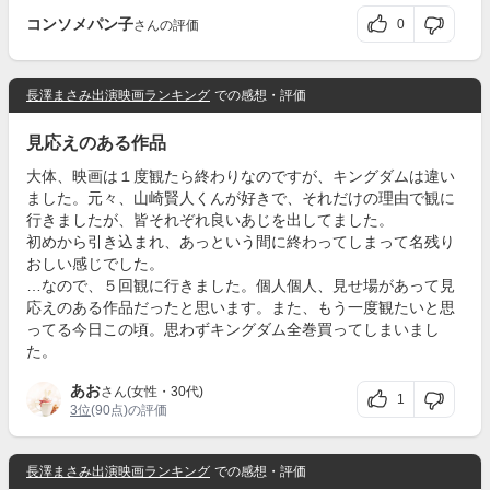
コンソメパン子
0
さんの評価
長澤まさみ出演映画ランキング
での感想・評価
見応えのある作品
大体、映画は１度観たら終わりなのですが、キングダムは違い
ました。元々、山崎賢人くんが好きで、それだけの理由で観に
行きましたが、皆それぞれ良いあじを出してました。
初めから引き込まれ、あっという間に終わってしまって名残り
おしい感じでした。
…なので、５回観に行きました。個人個人、見せ場があって見
応えのある作品だったと思います。また、もう一度観たいと思
ってる今日この頃。思わずキングダム全巻買ってしまいまし
た。
あお
さん(女性・30代)
1
3位
(90点)の評価
長澤まさみ出演映画ランキング
での感想・評価