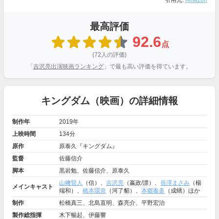
引用元:
Amazon
最高評価
92.6
点
(72人の評価)
「
吉沢亮出演映画ランキング
」で最も高い評価を得ています。
キングダム（映画）の詳細情報
制作年
2019年
上映時間
134分
原作
原泰久『キングダム』
監督
佐藤信介
脚本
黒岩勉、佐藤信介、原泰久
山﨑賢人
（信）、
吉沢亮
（嬴政/漂）、
長澤まさみ
（楊
メインキャスト
端和）、
橋本環奈
（河了貂）、
本郷奏多
（成蟜）ほか
制作
松橋真三、北島直明、森亮介、平野宏治
製作総指揮
木下暢起、伊藤響