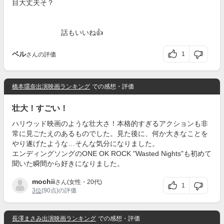
目大丈夫そ？
話もいいね👍
ベル
1
さんの評価
橋本環奈出演映画ランキング
での感想・評価
壮大！すごい！
ハリウッド映画のような壮大さ！本格的すぎるアクションも非
常に見ごたえのあるものでした。見た後に、何か大きなことを
やり遂げたような…そんな気分になりました。
エンディングソングのONE OK ROCK "Wasted Nights"も初めて
聞いた瞬間から好きになりました。
mochii
さん(女性・20代)
1
3位
(90点)の評価
長澤まさみ出演映画ランキング
での感想・評価