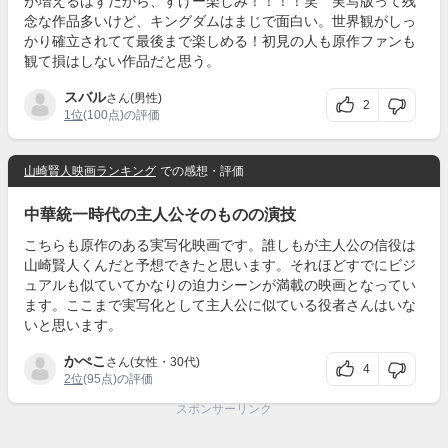
が増えるはずだから、すげー楽しみ！！！！笑 実写版って残
念な作品多いけど、キングダムはまじで面白い。世界観がしっ
かり確立されてて最後まで楽しめる！初見の人も原作ファンも
観て損はしない作品だと思う。
スバル
さん(男性)
2
1位
(100点)の評価
山崎賢人映画ランキング
での感想・評価
中華統一時代の主人公そのものの演技
こちらも原作のある実写化映画です。誰しもが主人公の信役は
山崎賢人くんだと予想できたと思います。それほどすでにビジ
ュアルも似ていてかなりの迫力シーンが満載の映画となってい
ます。ここまで実写化として主人公に似ている役者さんはいな
いと思います。
かぺこ
さん(女性・30代)
4
2位
(95点)の評価
スポンサーリンク