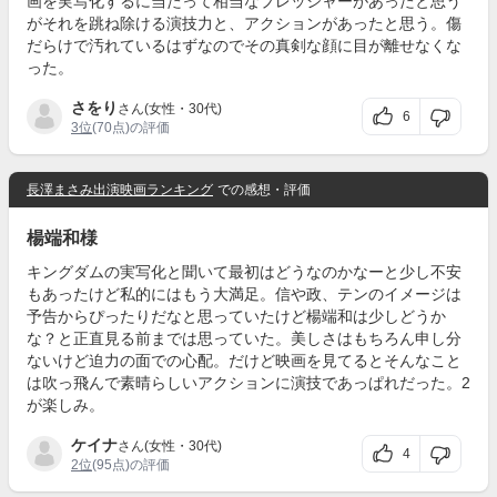
画を実写化するに当たって相当なプレッシャーがあったと思う
がそれを跳ね除ける演技力と、アクションがあったと思う。傷
だらけで汚れているはずなのでその真剣な顔に目が離せなくな
った。
さをり
さん(女性・30代)
6
3位
(70点)の評価
長澤まさみ出演映画ランキング
での感想・評価
楊端和様
キングダムの実写化と聞いて最初はどうなのかなーと少し不安
もあったけど私的にはもう大満足。信や政、テンのイメージは
予告からぴったりだなと思っていたけど楊端和は少しどうか
な？と正直見る前までは思っていた。美しさはもちろん申し分
ないけど迫力の面での心配。だけど映画を見てるとそんなこと
は吹っ飛んで素晴らしいアクションに演技であっぱれだった。2
が楽しみ。
ケイナ
さん(女性・30代)
4
2位
(95点)の評価