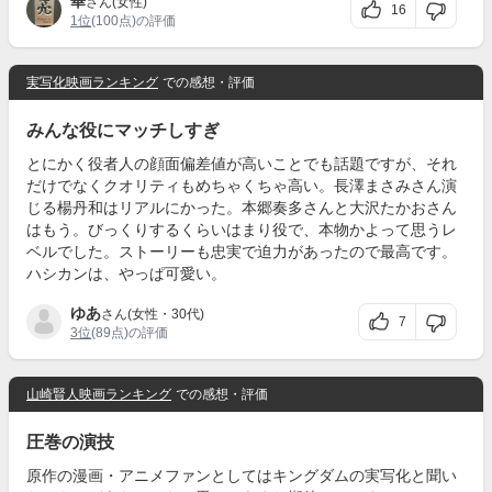
華
さん(女性)
16
1位
(100点)の評価
実写化映画ランキング
での感想・評価
みんな役にマッチしすぎ
とにかく役者人の顔面偏差値が高いことでも話題ですが、それ
だけでなくクオリティもめちゃくちゃ高い。長澤まさみさん演
じる楊丹和はリアルにかった。本郷奏多さんと大沢たかおさん
はもう。びっくりするくらいはまり役で、本物かよって思うレ
ベルでした。ストーリーも忠実で迫力があったので最高です。
ハシカンは、やっぱ可愛い。
ゆあ
さん(女性・30代)
7
3位
(89点)の評価
山崎賢人映画ランキング
での感想・評価
圧巻の演技
原作の漫画・アニメファンとしてはキングダムの実写化と聞い