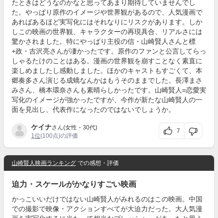
たときはどうなのかなと思ってあまり期待していませんでし
た。やっぱり原作のイメージや世界観があるので、人気漫画で
あればあるほど実写化にはそれなりにリスクがあります。しか
しこの映画の世界観、キャラクターの再現具合、リアルさには
驚かされました。特にやっぱり主役の信・山崎賢人さんと標
+政・吉沢亮さんが凄かったです。原作のファンと公言してらっ
しゃるたけのことはある。漫画の世界観を崩すことなく素直に
楽しめましたし感動しました。ほかのキャストもすごくて、本
郷奏多さん演じる成蟜なんかはもうそのままでした。長澤まさ
みさん、橋本環奈さんも素晴らしかったです。山崎賢人=恋愛実
写化のイメージが強かったですが、今作が新たな山崎賢人の一
面を見出し、代表作になったのではないでしょうか。
ケイナ
さん(女性・30代)
7
1位
(100点)の評価
山崎賢人映画ランキング
での感想・評価
迫力・スケールがかなりすごい映画
かっこいいだけではない山崎賢人がみれるのはこの映画。中国
での撮影で映像・アクションすべてが大迫力だった。大人気漫