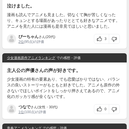
泣けました。
漫画も読んでアニメも見ました。切なくて胸が苦しくなった
り、キュンとする場面があったりととても好きなアニメです。
アニメを見た人には漫画も是非見てほしいと思いました。
ぴーちゃん
さん(20代)
3
2位
(95点)の評価
少女漫画原作アニメランキング
での感想・評価
主人公の声優さんの声が好きです。
少女漫画の特有の要素あり、でも恋愛ばかりではない、バラン
スの良いストーリーがもともと好きでした。アニメも原作の外
さないでほしいポイントをしっかり押さえてあるので、アニメ
化のガッカリ感が全くないです。
つなで
さん(女性・30代)
0
1位
(100点)の評価
青春アニメランキング
での感想・評価