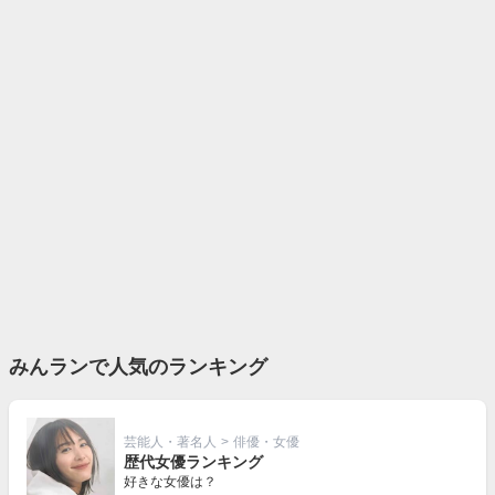
みんランで人気のランキング
芸能人・著名人
>
俳優・女優
歴代女優ランキング
好きな女優は？