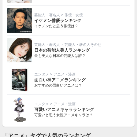
芸能人・著名人
>
俳優・女優
イケメン俳優ランキング
イケメンだと思う俳優は？
芸能人・著名人
>
芸能人・著名人その他
日本の芸能人美人ランキング
最も美人な日本の芸能人は誰？
エンタメ
>
アニメ・漫画
面白い神アニメランキング
おすすめの面白いアニメは？
エンタメ
>
アニメ・漫画
可愛いアニメキャラランキング
可愛いと思う女性アニメキャラは？
「アニメ」タグで人気のランキング