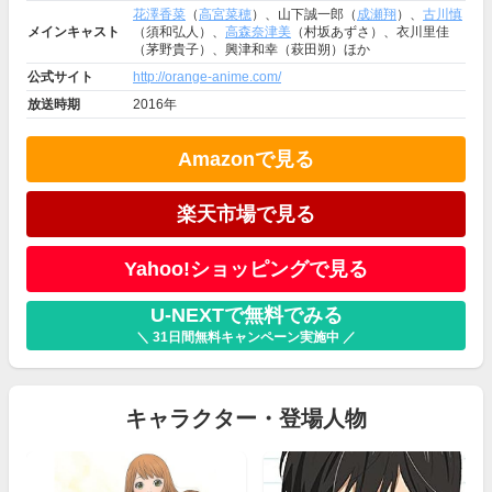
花澤香菜
（
高宮菜穂
）、山下誠一郎（
成瀬翔
）、
古川慎
メインキャスト
（須和弘人）、
高森奈津美
（村坂あずさ）、衣川里佳
（茅野貴子）、興津和幸（萩田朔）ほか
公式サイト
http://orange-anime.com/
放送時期
2016年
Amazonで見る
楽天市場で見る
Yahoo!ショッピングで見る
U-NEXTで無料でみる
＼ 31日間無料キャンペーン実施中 ／
キャラクター・登場人物