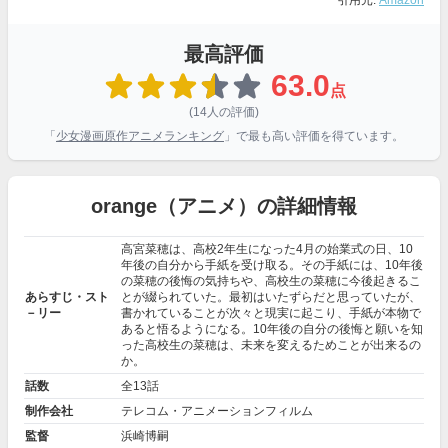
引用元:
Amazon
最高評価
63.0
点
(14人の評価)
「
少女漫画原作アニメランキング
」で最も高い評価を得ています。
orange（アニメ）の詳細情報
高宮菜穂は、高校2年生になった4月の始業式の日、10
年後の自分から手紙を受け取る。その手紙には、10年後
の菜穂の後悔の気持ちや、高校生の菜穂に今後起きるこ
あらすじ・スト
とが綴られていた。最初はいたずらだと思っていたが、
－リー
書かれていることが次々と現実に起こり、手紙が本物で
あると悟るようになる。10年後の自分の後悔と願いを知
った高校生の菜穂は、未来を変えるためことが出来るの
か。
話数
全13話
制作会社
テレコム・アニメーションフィルム
監督
浜崎博嗣