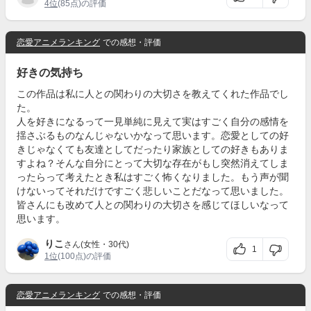
4位
(85点)の評価
恋愛アニメランキング
での感想・評価
好きの気持ち
この作品は私に人との関わりの大切さを教えてくれた作品でし
た。
人を好きになるって一見単純に見えて実はすごく自分の感情を
揺さぶるものなんじゃないかなって思います。恋愛としての好
きじゃなくても友達としてだったり家族としての好きもありま
すよね？そんな自分にとって大切な存在がもし突然消えてしま
ったらって考えたとき私はすごく怖くなりました。もう声が聞
けないってそれだけですごく悲しいことだなって思いました。
皆さんにも改めて人との関わりの大切さを感じてほしいなって
思います。
りこ
さん(女性・30代)
1
1位
(100点)の評価
恋愛アニメランキング
での感想・評価