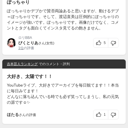
ぽっちゃり
ぽっちゃりかデブかで賛否両論あると思いますが、動けるデブ
＝ぽっちゃりです。そして、渡辺直美は圧倒的にぽっちゃりの
イメージが強いです。ぽっちゃりです。画像だけでなく、コメ
ントとタグも面白くてインスタ見てるの飽きません。
ロリBBA
びくとりあ
5
さん(女性)
1位
の評価
吉本芸人ランキング
でのコメント・評判
大好き、太陽です！！
YouTubeライブ、大好きでアーカイブを毎日観てます！！本当
に毎日みてます！
どんなに落ち込んでいる時でも必ず笑ってしまうし、私の元気
の源です☺️✨
ほたる
1
さんの評価