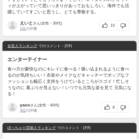
ィが上がっていて思いっきりがあっておもしろい。海外でも活
躍していてすごいと思うし、とても尊敬する。
えいと
さん(女性・30代)
10
1位
の評価
女芸人ランキング
でのコメント・評判
エンターテイナー
食べ方が豪快なのにキレイに食べる！吸い込まれるように食べ
るのが気持ちいい！衣装やメイクなどキャッチーでポップなフ
ァッションも幅広く支持をうけているところがスゴイ！忙しそ
うなのに 素ぶりが見えない！いつでも元気な姿を見て 元気にな
る！
yaco
さん(女性・40代)
8
3位
の評価
ぽっちゃり芸能人ランキング
でのコメント・評判