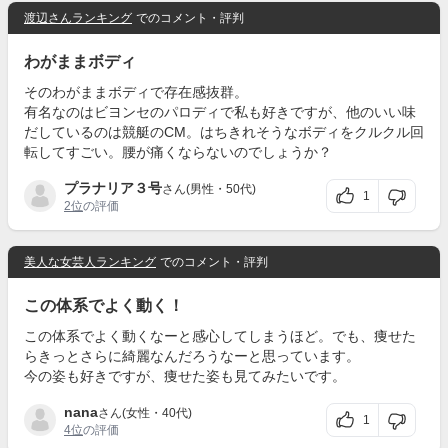
渡辺さんランキング
でのコメント・評判
わがままボディ
そのわがままボディで存在感抜群。
有名なのはビヨンセのパロディで私も好きですが、他のいい味
だしているのは競艇のCM。はちきれそうなボディをクルクル回
転してすごい。腰が痛くならないのでしょうか？
プラナリア３号
さん(男性・50代)
1
2位
の評価
美人な女芸人ランキング
でのコメント・評判
この体系でよく動く！
この体系でよく動くなーと感心してしまうほど。でも、痩せた
らきっとさらに綺麗なんだろうなーと思っています。
今の姿も好きですが、痩せた姿も見てみたいです。
nana
さん(女性・40代)
1
4位
の評価