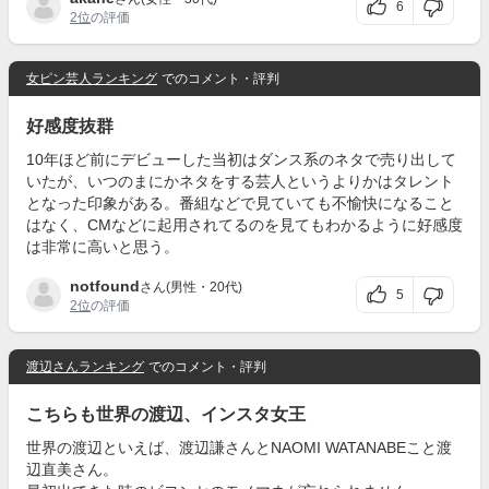
6
2位
の評価
女ピン芸人ランキング
でのコメント・評判
好感度抜群
10年ほど前にデビューした当初はダンス系のネタで売り出して
いたが、いつのまにかネタをする芸人というよりかはタレント
となった印象がある。番組などで見ていても不愉快になること
はなく、CMなどに起用されてるのを見てもわかるように好感度
は非常に高いと思う。
notfound
さん(男性・20代)
5
2位
の評価
渡辺さんランキング
でのコメント・評判
こちらも世界の渡辺、インスタ女王
世界の渡辺といえば、渡辺謙さんとNAOMI WATANABEこと渡
辺直美さん。