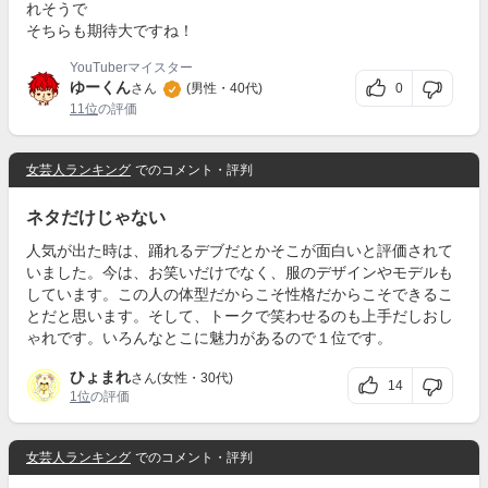
れそうで
そちらも期待大ですね！
YouTuberマイスター
ゆーくん
0
さん
(男性・40代)
11位
の評価
女芸人ランキング
でのコメント・評判
ネタだけじゃない
人気が出た時は、踊れるデブだとかそこが面白いと評価されて
いました。今は、お笑いだけでなく、服のデザインやモデルも
しています。この人の体型だからこそ性格だからこそできるこ
とだと思います。そして、トークで笑わせるのも上手だしおし
ゃれです。いろんなとこに魅力があるので１位です。
ひょまれ
さん(女性・30代)
14
1位
の評価
女芸人ランキング
でのコメント・評判