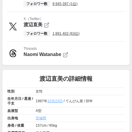
フォロワー数
9,945,397 (1位)
X（Twitter）
渡辺直美
フォロワー数
1,891,402 (63位)
Threads
Naomi Watanabe
渡辺直美の詳細情報
性別
女性
生年月日 / 星座 /
1987年
10月23日
/ てんびん座 / 卯年
干支
血液型
A型
出身地
茨城県
身長 / 体重
157cm / 95kg