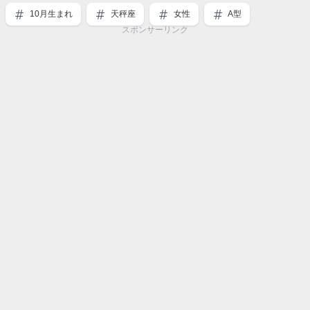
10月生まれ
天秤座
女性
A型
スポンサーリンク