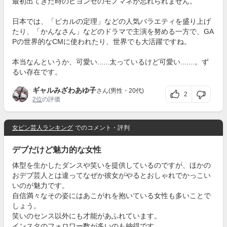
最初出てきた時のビヨンセのモノマネが忘れられません。
日本では、「ピカルの定理」などの人気バラエティを盛り上げ
たり、「かんなさん」などのドラマで主演を努める一方で、GA
Pの世界的なCMに使われたり、世界でも大活躍ですね。
本当なんというか、可愛い......太っているけど可愛い.......。ず
るい存在です。
ギャルみざわあゆ子
さん(男性・20代)
2
2位
の評価
女ピン芸人ランキング
でのコメント・評判
デブだけど魅力的な女性
体型を生かしたダンスや笑いを提供しているのですが、ほかの
おデブ芸人とは違ってなぜか彼女がやるとおしゃれでかっこい
いのが魅力です。
自信満々なその姿にはあこがれを抱いている女性も多いことで
しょう。
笑いのセンス以外にも才能があふれています。
インスタのフォロワー数が多いのも納得です。