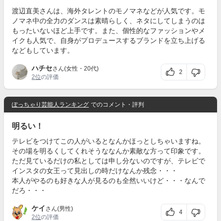
渡辺直美さんは、海外タレントのモノマネなどが人気です。モ
ノマネ中の全力のダンスは素晴らしく、ネタにしてしまうのは
もったいないほど上手です。また、個性的なファッションやメ
イクも人気で、自身がプロデュースするブランドを立ち上げる
などもしています。
ハチセ
さん(女性・20代)
2
2位
の評価
ぽっちゃり芸能人ランキング
でのコメント・評判
明るい！
テレビをつけてこの人がいるとなんかほっとしちゃいますね。
その場を明るくしてくれそうななんか素敵な方って印象です。
ただ見ているだけの私としては申し分ないのですが、テレビで
インスタの女王って見出しの時だけなんか残念・・・
本人がやるのも好きな人が見るのも全然いいけど・・・なんで
だろ・・・
ケイ
さん(男性)
4
2位
の評価