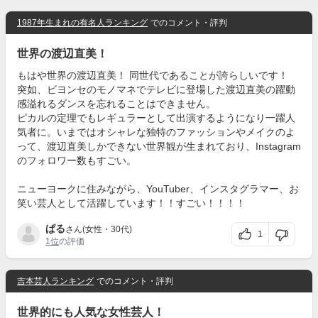
1987年生まれの有名人ランキング
でのコメント・評判
世界の渡辺直美！
もはや世界の渡辺直美！ 同世代であることが誇らしいです！
突如、ビヨンセのモノマネでテレビに登場した渡辺直美の躍動
感溢れるダンスを忘れることはできません。
ピカルの定理でもレギュラーとして出演するようになり一躍人
気者に。いまではオシャレな独特のファッションやメイクのよ
って、渡辺直美しかできない世界観が生まれており、Instagram
のフォロワー数もすごい。
ニューヨークに住みながら、YouTuber、インスタグラマー、お
笑い芸人として活躍しています！！すごい！！！！
ぱる
さん(女性・30代)
1
1位
の評価
吉本芸人ランキング
でのコメント・評判
世界的にも人気な女性芸人！