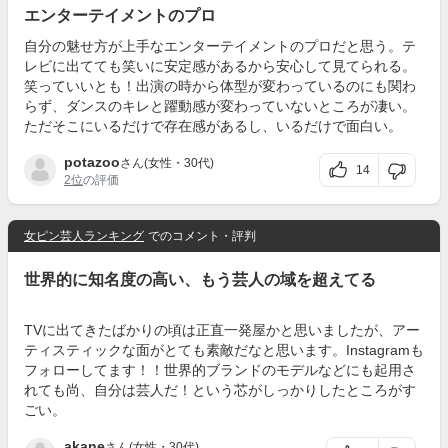
エンターテイメントのプロ
自分の魅せ方が上手なエンターテイメントのプロだと思う。テ
レビに出てても笑いに安定感があるから安心して見てられる。
笑っていいとも！出演の時から体型が変わっているのにも関わ
らず、ダンスのキレと躍動感が変わっていないところが凄い。
ただそこにいるだけで存在感があるし、いるだけで面白い。
potazoo
さん(女性・30代)
14
2位
の評価
女ピン芸人ランキング
でのコメント・評判
世界的に知名度の高い、もう芸人の域を超えてる
TVに出てきたばかりの頃は正直一発屋かと思いましたが、アー
ティスティックな面がとても素敵だなと思います。Instagramも
フォローしてます！！世界的ブランドのモデルなどにも起用さ
れても尚、自分は芸人だ！という芯がしっかりしたところがす
ごい。
akane
さん(女性・30代)