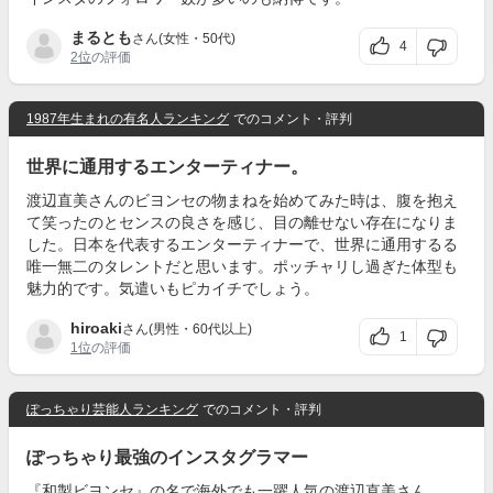
まるとも
さん(女性・50代)
4
2位
の評価
1987年生まれの有名人ランキング
でのコメント・評判
世界に通用するエンターティナー。
渡辺直美さんのビヨンセの物まねを始めてみた時は、腹を抱え
て笑ったのとセンスの良さを感じ、目の離せない存在になりま
した。日本を代表するエンターティナーで、世界に通用するる
唯一無二のタレントだと思います。ポッチャリし過ぎた体型も
魅力的です。気遣いもピカイチでしょう。
hiroaki
さん(男性・60代以上)
1
1位
の評価
ぽっちゃり芸能人ランキング
でのコメント・評判
ぽっちゃり最強のインスタグラマー
『和製ビヨンセ』の名で海外でも一躍人気の渡辺直美さん。