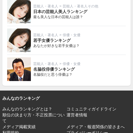
芸能人・著名人
>
芸能人・著名人その他
日本の芸能人美人ランキング
最も美人な日本の芸能人は誰？
芸能人・著名人
>
俳優・女優
若手女優ランキング
あなたが好きな若手女優は？
芸能人・著名人
>
俳優・女優
名脇役俳優ランキング
名脇役だと思う俳優は？
みんなのランキング
みんなのランキングとは？
コミュニティガイドライン
順位の決まり方・不正投票につい
運営者情報
て
メディア掲載実績
メディア・報道関係の皆さまへ
利用規約
プライバシーポリシー