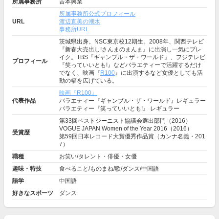
所属事務所
吉本興業
所属事務所公式プロフィール
URL
渡辺直美の潮水
事務所URL
茨城県出身。NSC東京校12期生。2008年、関西テレビ
『新春大売出し!さんまのまんま』に出演し一気にブレ
イク。TBS『ギャンブル・ザ・ワールド』、フジテレビ
プロフィール
『笑っていいとも!』などバラエティーで活躍するだけ
でなく、映画『
R100
』に出演するなど女優としても活
動の幅を広げている。
映画『R100』
代表作品
バラエティー『ギャンブル・ザ・ワールド』レギュラー
バラエティー『笑っていいとも!』 レギュラー
第33回ベストジーニスト協議会選出部門（2016）
VOGUE JAPAN Women of the Year 2016（2016）
受賞歴
第59回日本レコード大賞優秀作品賞（カンナ名義・201
7）
職種
お笑い/タレント・俳優・女優
趣味・特技
食べること/ものまね/歌/ダンス/中国語
語学
中国語
好きなスポーツ
ダンス