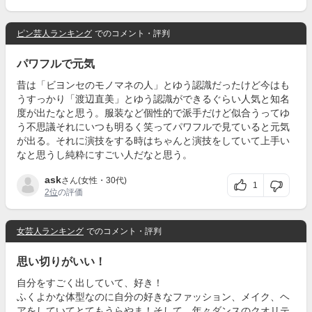
ピン芸人ランキング
でのコメント・評判
パワフルで元気
昔は「ビヨンセのモノマネの人」とゆう認識だったけど今はも
うすっかり「渡辺直美」とゆう認識ができるぐらい人気と知名
度が出たなと思う。服装など個性的で派手だけど似合うってゆ
う不思議それにいつも明るく笑ってパワフルで見ていると元気
が出る。それに演技をする時はちゃんと演技をしていて上手い
なと思うし純粋にすごい人だなと思う。
ask
さん(女性・30代)
1
2位
の評価
女芸人ランキング
でのコメント・評判
思い切りがいい！
自分をすごく出していて、好き！
ふくよかな体型なのに自分の好きなファッション、メイク、ヘ
アをしていてとてもうらやま！そして、年々ダンスのクオリテ