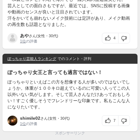
芸人としての面白さもですが、最近では、SNSに投稿する画像
や動画のセンスが良いと注目されています。
汗をかいても崩れないメイク技術には定評があり、メイク動画
の再生数も話題となりました。
あや
さん(女性・30代)
4
1位
の評価
ぽっちゃり芸能人ランキング
でのコメント・評判
ぽっちゃり女王と言っても過言ではない！
ぽっちゃりといえばこの方を想像する人が多いのではないでし
ょうか。体重が１００キロ超えているのに可愛い人ってこの人
以外いない気がします。そして芸人さんなだけあっておもしろ
い！すごく優しそうでフレンドリーな印象です。私もこんな人
になりたいです。
shimile02
さん(女性・30代)
7
1位
の評価
スポンサーリンク