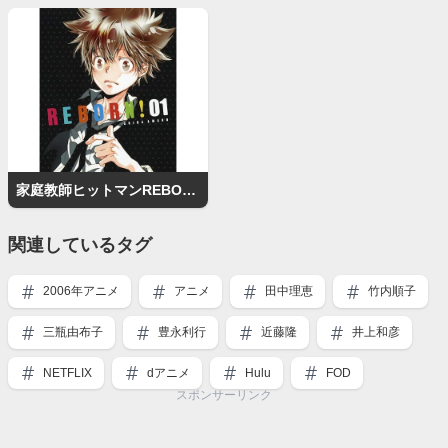
家庭教師ヒットマンREBORN！（漫画）
関連しているタグ
2006年アニメ
アニメ
田中理恵
竹内順子
三瓶由布子
豊永利行
近藤隆
井上和彦
NETFLIX
dアニメ
Hulu
FOD
スポンサーリンク