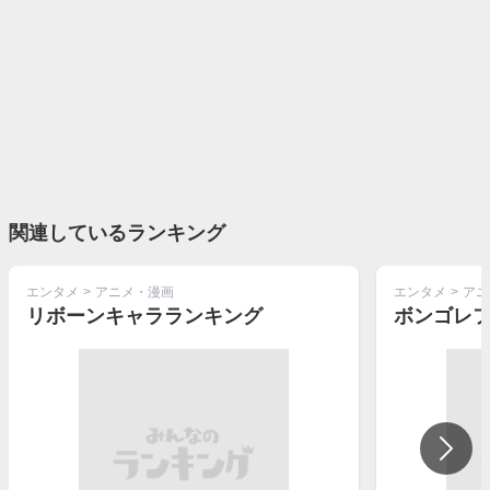
関連しているランキング
エンタメ
>
アニメ・漫画
エンタメ
>
アニ
リボーンキャラランキング