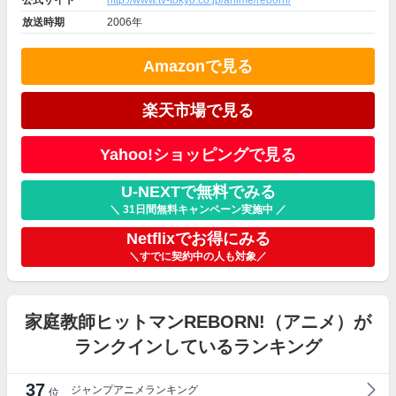
公式サイト
http://www.tv-tokyo.co.jp/anime/reborn/
放送時期
2006年
Amazonで見る
楽天市場で見る
Yahoo!ショッピングで見る
U-NEXTで無料でみる
＼ 31日間無料キャンペーン実施中 ／
Netflixでお得にみる
＼すでに契約中の人も対象／
家庭教師ヒットマンREBORN!（アニメ）が
ランクインしているランキング
37
ジャンプアニメランキング
位