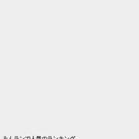
みんランで人気のランキング