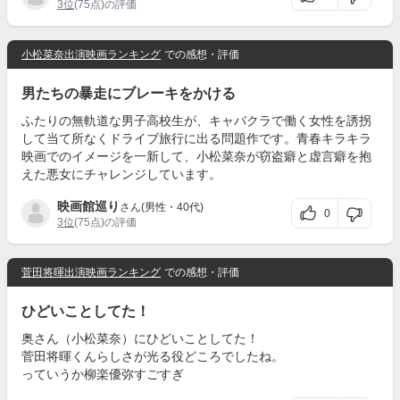
3位
(75点)の評価
小松菜奈出演映画ランキング
での感想・評価
男たちの暴走にブレーキをかける
ふたりの無軌道な男子高校生が、キャバクラで働く女性を誘拐
して当て所なくドライブ旅行に出る問題作です。青春キラキラ
映画でのイメージを一新して、小松菜奈が窃盗癖と虚言癖を抱
えた悪女にチャレンジしています。
映画館巡り
さん(男性・40代)
0
3位
(75点)の評価
菅田将暉出演映画ランキング
での感想・評価
ひどいことしてた！
奥さん（小松菜奈）にひどいことしてた！
菅田将暉くんらしさが光る役どころでしたね。
っていうか柳楽優弥すごすぎ