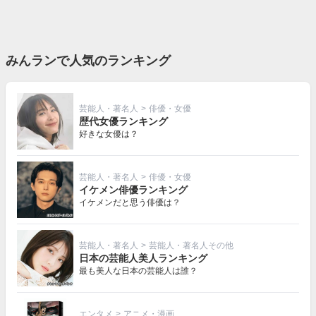
みんランで人気のランキング
芸能人・著名人
>
俳優・女優
歴代女優ランキング
好きな女優は？
芸能人・著名人
>
俳優・女優
イケメン俳優ランキング
イケメンだと思う俳優は？
芸能人・著名人
>
芸能人・著名人その他
日本の芸能人美人ランキング
最も美人な日本の芸能人は誰？
エンタメ
>
アニメ・漫画