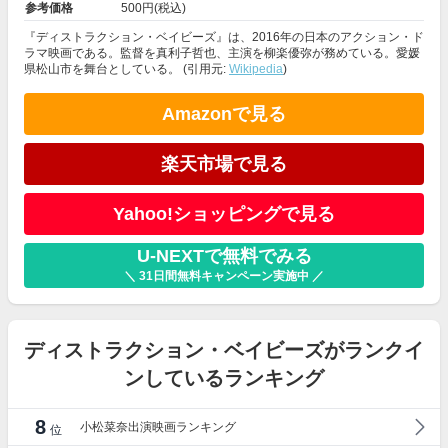
参考価格
500円(税込)
『ディストラクション・ベイビーズ』は、2016年の日本のアクション・ド
ラマ映画である。監督を真利子哲也、主演を柳楽優弥が務めている。愛媛
県松山市を舞台としている。 (引用元:
Wikipedia
)
Amazonで見る
楽天市場で見る
Yahoo!ショッピングで見る
U-NEXTで無料でみる
＼ 31日間無料キャンペーン実施中 ／
ディストラクション・ベイビーズがランクイ
ンしているランキング
8
小松菜奈出演映画ランキング
位