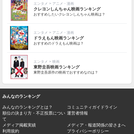
エンタメ
>
アニメ・漫画
クレヨンしんちゃん映画ランキング
おすすめしたいクレヨンしんちゃん映画は？
エンタメ
>
アニメ・漫画
ドラえもん映画ランキング
おすすめのドラえもん映画は？
エンタメ
>
映画
東野圭吾映画ランキング
東野圭吾原作の映画でおすすめなのは？
みんなのランキング
みんなのランキングとは？
コミュニティガイドライン
順位の決まり方・不正投票につい
運営者情報
て
メディア掲載実績
メディア・報道関係の皆さまへ
利用規約
プライバシーポリシー