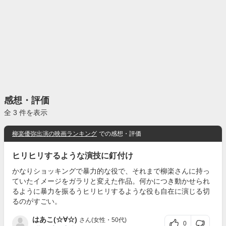
感想・評価
全 3 件を表示
柳楽優弥出演の映画ランキング
での感想・評価
ヒリヒリするような演技に釘付け
かなりショッキングで暴力的な役で、それまで柳楽さんに持っ
ていたイメージをガラリと変えた作品。何かにつき動かせられ
るように暴力を振るうヒリヒリするような役も自在に演じる切
るのがすごい。
はあこ(☆∀☆)
さん(女性・50代)
0