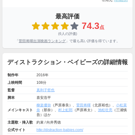
引用元:
Amazon
最高評価
74.3
点
(6人の評価)
「
菅田将暉出演映画ランキング
」で最も高い評価を得ています。
ディストラクション・ベイビーズの詳細情報
制作年
2016年
上映時間
108分
監督
真利子哲也
脚本
喜安浩平
柳楽優弥
（芦原泰良）、
菅田将暉
（北原裕也）、
小松菜
メインキャスト
奈
（那奈）、
村上虹郎
（芦原将太）、
池松壮亮
（三浦慎
吾）ほか
主題歌・挿入歌
約束 / 向井秀徳
公式サイト
http://distraction-babies.com/