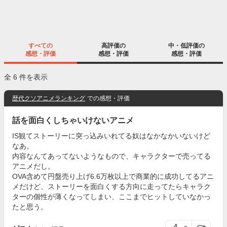
すべての
高評価の
中・低評価の
感想・評価
感想・評価
感想・評価
全 6 件を表示
歴代クソアニメランキング
での感想・評価
話を面白くしちゃいけないアニメ
IS観てストーリーに突っ込みいれてる奴はなかなかいないけど
なあ。
内容なんてあってないようなもので、キャラクターで売ってる
アニメだし。
OVA含めて円盤売り上げ6.6万枚以上で商業的に成功してるアニ
メだけど、ストーリーを面白くする方向に走ってたらキャラク
ターの個性が薄くなってしまい、ここまでヒットしていなかっ
たと思う。