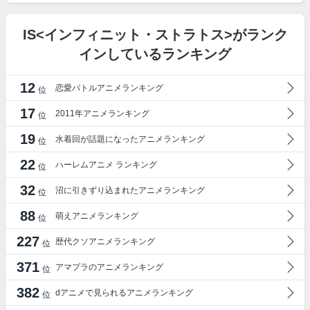
IS<インフィニット・ストラトス>がランク
インしているランキング
12
恋愛バトルアニメランキング
位
17
2011年アニメランキング
位
19
水着回が話題になったアニメランキング
位
22
ハーレムアニメ ランキング
位
32
沼に引きずり込まれたアニメランキング
位
88
萌えアニメランキング
位
227
歴代クソアニメランキング
位
371
アマプラのアニメランキング
位
382
dアニメで見られるアニメランキング
位