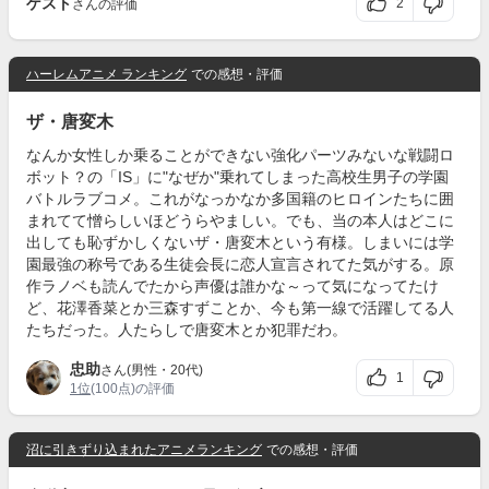
ゲスト
2
さんの評価
ハーレムアニメ ランキング
での感想・評価
ザ・唐変木
なんか女性しか乗ることができない強化パーツみないな戦闘ロ
ボット？の「IS」に"なぜか"乗れてしまった高校生男子の学園
バトルラブコメ。これがなっかなか多国籍のヒロインたちに囲
まれてて憎らしいほどうらやましい。でも、当の本人はどこに
出しても恥ずかしくないザ・唐変木という有様。しまいには学
園最強の称号である生徒会長に恋人宣言されてた気がする。原
作ラノベも読んでたから声優は誰かな～って気になってたけ
ど、花澤香菜とか三森すずことか、今も第一線で活躍してる人
たちだった。人たらしで唐変木とか犯罪だわ。
忠助
さん(男性・20代)
1
1位
(100点)の評価
沼に引きずり込まれたアニメランキング
での感想・評価