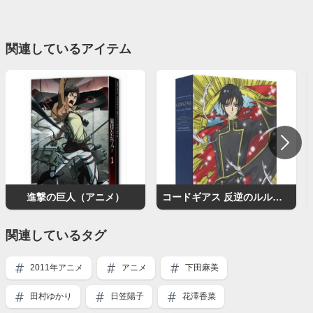
関連しているアイテム
進撃の巨人（アニメ）
コードギアス 反逆のルルーシュ（アニメ）
関連しているタグ
2011年アニメ
アニメ
下田麻美
田村ゆかり
日笠陽子
花澤香菜