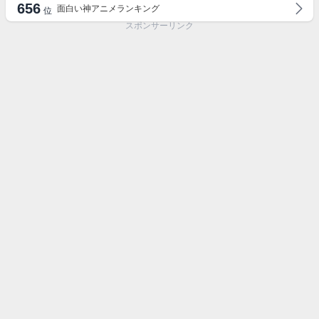
656
面白い神アニメランキング
位
スポンサーリンク