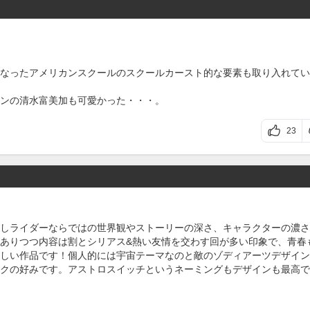
なったアメリカンスクールのスクールカースト的な要素も取り入れてい
ンの清水富美加も可愛かった・・・。
23
しライダーならではの世界観やストーリーの深さ、キャラクターの濃さ
ありつつ内容は割とシリアス&熱い友情を交わす回が多い印象で、青春
しい作品です！個人的には宇宙テーマなのと敵のゾディアーツデザイン
クの好みです。アストロスイッチというネーミングもデザインも最高で