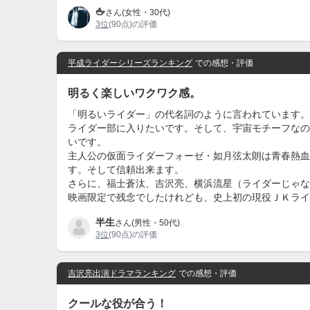
🖕
さん(女性・30代)
3位
(90点)の評価
平成ライダーシリーズランキング
での感想・評価
明るく楽しいワクワク感。
「明るいライダー」の代名詞のように言われています。
ライダー部に入りたいです。そして、宇宙モチーフなの
いです。
主人公の仮面ライダーフォーゼ・如月弦太朗は青春熱血
す。そして信頼出来ます。
さらに、福士蒼汰、吉沢亮、横浜流星（ライダーじゃな
映画限定で残念でしたけれども、史上初の現役ＪＫライ
半生
さん(男性・50代)
3位
(90点)の評価
吉沢亮出演ドラマランキング
での感想・評価
クールな役が合う！