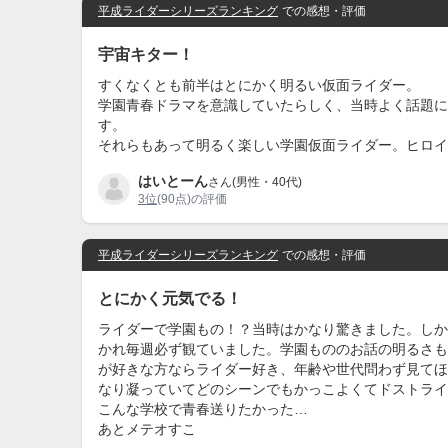
平成ライダーシリーズランキング
での感想・評価
宇宙キター！
すくなくとも前半はとにかく明るい仮面ライダー。
学園青春ドラマを意識していたらしく、当時よく話題に
す。
それらもあって明るく楽しい学園仮面ライダー。ヒロイ
はいとーん
さん(男性・40代)
3位
(90点)の評価
平成ライダーシリーズランキング
での感想・評価
とにかく元気でる！
ライダーで学園もの！？当時はかなり驚きました。しか
かれ毎週必ず観ていました。学園もののお話の明るさも
が好きな方ならライダー好き、年齢や世代問わず見てほ
なり凝っていてどのシーンでもかっこよくてドストライ
こんな学校で青春送りたかった…
あとメテオすこ