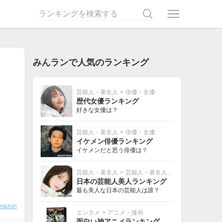
みんランで人気のランキング
芸能人・著名人
>
俳優・女優
歴代女優ランキング
好きな女優は？
芸能人・著名人
>
俳優・女優
イケメン俳優ランキング
イケメンだと思う俳優は？
芸能人・著名人
>
芸能人・著名人その他
日本の芸能人美人ランキング
最も美人な日本の芸能人は誰？
mazon
エンタメ
>
アニメ・漫画
面白い神アニメランキング