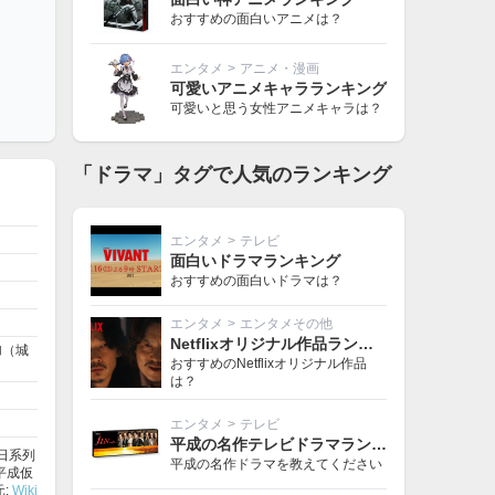
おすすめの面白いアニメは？
エンタメ
>
アニメ・漫画
可愛いアニメキャラランキング
可愛いと思う女性アニメキャラは？
「ドラマ」タグで人気のランキング
エンタメ
>
テレビ
面白いドラマランキング
おすすめの面白いドラマは？
エンタメ
>
エンタメその他
Netflixオリジナル作品ランキング
加（城
おすすめのNetflixオリジナル作品
は？
エンタメ
>
テレビ
平成の名作テレビドラマランキング
朝日系列
平成の名作ドラマを教えてください
平成仮
:
Wiki