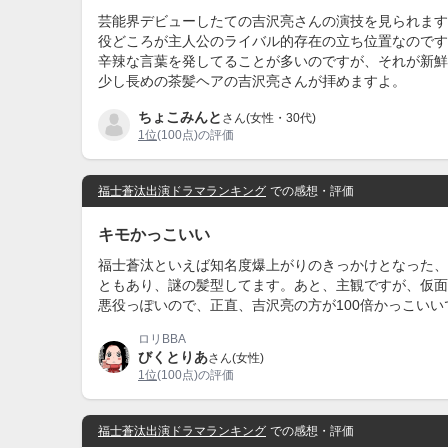
芸能界デビューしたての吉沢亮さんの演技を見られます
役どころが主人公のライバル的存在の立ち位置なのです
辛辣な言葉を発してることが多いのですが、それが新鮮
少し長めの茶髪ヘアの吉沢亮さんが拝めますよ。
ちょこみんと
さん(女性・30代)
1位
(100点)の評価
福士蒼汰出演ドラマランキング
での感想・評価
キモかっこいい
福士蒼汰といえば知名度爆上がりのきっかけとなった、
ともあり、謎の髪型してます。あと、主観ですが、仮面
悪役っぽいので、正直、吉沢亮の方が100倍かっこい
ロリBBA
びくとりあ
さん(女性)
1位
(100点)の評価
福士蒼汰出演ドラマランキング
での感想・評価