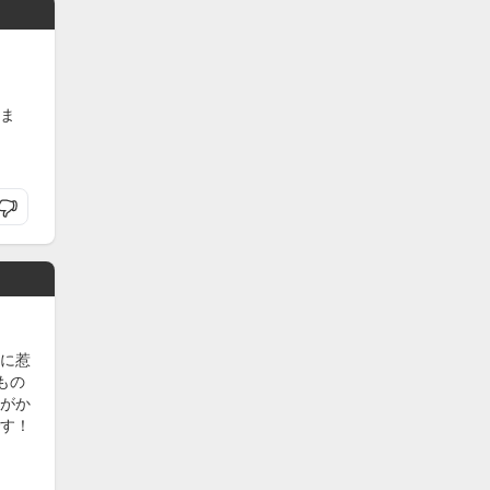
ま
に惹
もの
がか
す！