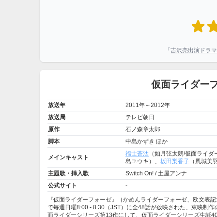
「
吉沢亮出演ドラマ
仮面ライダーフ
放送年
2011年～2012年
放送局
テレビ朝日
原作
石ノ森章太郎
脚本
中島かずき ほか
福士蒼汰
（如月弦太朗/仮面ライダ
メインキャスト
島ユウキ）、
坂田梨香子
（風城美
主題歌・挿入歌
Switch On! / 土屋アンナ
公式サイト
-
『仮面ライダーフォーゼ』（かめんライダーフォーゼ、欧文表記:KAME
で毎週日曜8:00 - 8:30（JST）に全48話が放映された
面ライダーシリーズ第13作にして、仮面ライダーシリーズ生誕4