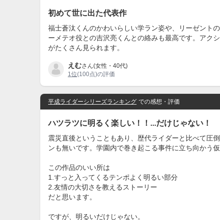
初めて世に出た代表作
福士蒼汰くんのかわいらしい学ラン姿や、リーゼントの
ーメテオ役との吉沢亮くんとの絡みも最高です。アクシ
がたくさん見られます。
えむ
さん(女性・40代)
1位
(100点)の評価
平成ライダーシリーズランキング
での感想・評価
ハツラツに明るく楽しい！！...だけじゃない！
震災直後ということもあり、歴代ライダーと比べて圧倒
ンも無いです。学園内で巻き起こる事件に立ち向かう仮
この作品のいい所は
1.すっと入ってくるテンポよく明るい部分
2.友情の大切さを教えるストーリー
だと思います。
ですが、明るいだけじゃない。