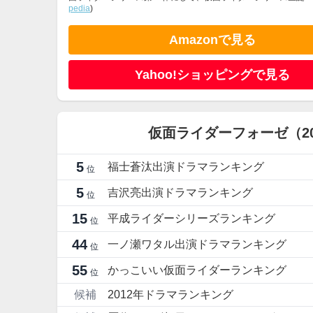
pedia
)
Amazonで見る
Yahoo!ショッピングで見る
仮面ライダーフォーゼ（2
5
福士蒼汰出演ドラマランキング
位
5
吉沢亮出演ドラマランキング
位
15
平成ライダーシリーズランキング
位
44
一ノ瀬ワタル出演ドラマランキング
位
55
かっこいい仮面ライダーランキング
位
候補
2012年ドラマランキング