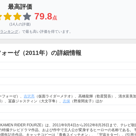
最高評価
79.8
点
(14人の評価)
ランキング
」で最も高い評価を得ています。
ォーゼ（2011年）の詳細情報
ーフォーゼ）、
吉沢亮
（仮面ライダーメテオ）、高橋龍輝（歌星賢吾）、清水富美
羽）、冨森ジャスティン（大文字隼）、
志保
（野座間友子）ほか
N RIDER FOURZE）は、2011年9月4日から2012年8月26日まで、テレビ
、東映制作の特撮テレビドラマ作品、および作中で主人公が変身するヒーローの名称である。 
0周年記念作品。キャッチコピーは「青春スイッチオン」、「宇宙キター!」。(引用元