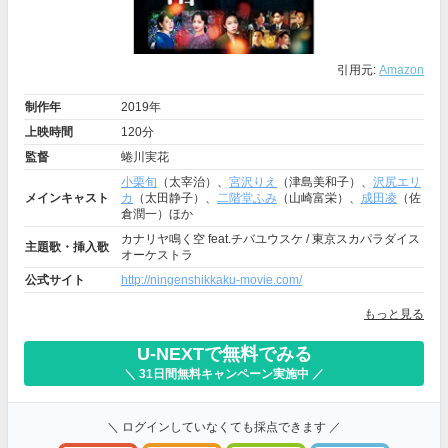
引用元:
Amazon
制作年
2019年
上映時間
120分
監督
蜷川実花
小栗旬
（太宰治）、
宮沢りえ
（津島美和子）、
沢尻エリ
メインキャスト
カ
（太田静子）、
二階堂ふみ
（山崎富栄）、
成田凌
（佐
倉潤一）ほか
カナリヤ鳴く空 feat.チバユウスケ / 東京スカパラダイス
主題歌・挿入歌
オーケストラ
公式サイト
http://ningenshikkaku-movie.com/
もっと見る
U-NEXTで無料でみる
＼ 31日間無料キャンペーン実施中 ／
＼ ログインしていなくても採点できます ／