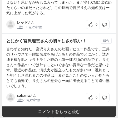
えないと思いながらも見入ってしまった。まだ少しCMに出始め
たくらいの頃だったけれど、この映画で宮沢りえの知名度は一
気に上がった気がする。
レッド
さん
0
1位
(100点)の評価
とにかく宮沢理恵さんの初々しさが良い！
報告
言わずと知れた、宮沢りえさんの映画デビュー作品です。三井
のリハウスで一躍知名度をあげたあとの作品でとにかく、透き
通る様な肌とキラキラした瞳の元気一杯の頃の作品です。りえ
さんの作品の中では外すことのできない貴重な一作だと思いま
す。最近の作品は、演技力が際立ったものが多い中、溌剌とし
た初々しさ溢れるこの作品は、まだ見たことのない人が見たら
とても新鮮で、りえさんの意外な一面に出会えること間違い無
いでしょう。
sakana
さん
0
3位
(70点)の評価
コメントをもっと読む