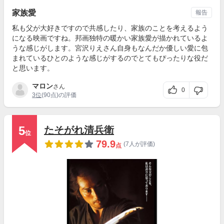
家族愛
報告
私も父が大好きですので共感したり、家族のことを考えるよう
になる映画ですね。邦画独特の暖かい家族愛が描かれているよ
うな感じがします。宮沢りえさん自身もなんだか優しい愛に包
まれているひとのような感じがするのでとてもぴったりな役だ
と思います。
マロン
さん
0
3位
(90点)の評価
5
たそがれ清兵衛
位
79.9
(7人が評価)
点