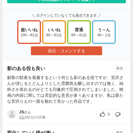
＼ ログインしていなくても採点できます ／
超いいね
いいね
普通
う～ん
100～81点
80～61点
60～41点
40～1点
採点・コメントする
影のある役も良い
報告
顧客の財産を着服するという何とも影のある役ですが、宮沢さ
んが演じるとどんよりとした雰囲気を醸し出すのでは無く、純
粋さが表れるのがとても印象的で圧倒されてしまいました。映
画の内容に関しては否定的な意見が多々ありますが、私は新た
な宮沢りえの一面を観れて良かった作品です。
JS
さん
0
2位
(90点)の評価
変化していく様が凄い
報告