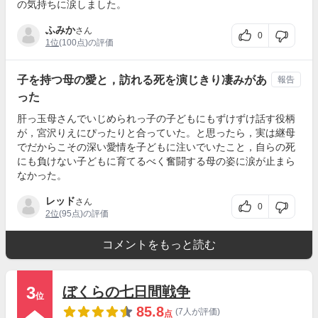
の気持ちに涙しました。
ふみか
さん
0
1位
(100点)の評価
子を持つ母の愛と，訪れる死を演じきり凄みがあ
報告
った
肝っ玉母さんでいじめられっ子の子どもにもずけずけ話す役柄
が，宮沢りえにぴったりと合っていた。と思ったら，実は継母
でだからこその深い愛情を子どもに注いでいたこと，自らの死
にも負けない子どもに育てるべく奮闘する母の姿に涙が止まら
なかった。
レッド
さん
0
2位
(95点)の評価
コメントをもっと読む
3
ぼくらの七日間戦争
位
85.8
(7人が評価)
点