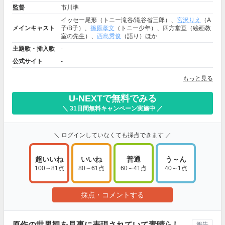
監督
市川準
イッセー尾形（トニー滝谷/滝谷省三郎）、
宮沢りえ
（A
メインキャスト
子/B子）、
篠原孝文
（トニー少年）、四方堂亘（絵画教
室の先生）、
西島秀俊
（語り）ほか
主題歌・挿入歌
-
公式サイト
-
もっと見る
U-NEXTで無料でみる
＼ 31日間無料キャンペーン実施中 ／
＼ ログインしていなくても採点できます ／
超いいね
いいね
普通
う～ん
100～81点
80～61点
60～41点
40～1点
採点・コメントする
原作の世界観を見事に表現されていて素晴らし
報告