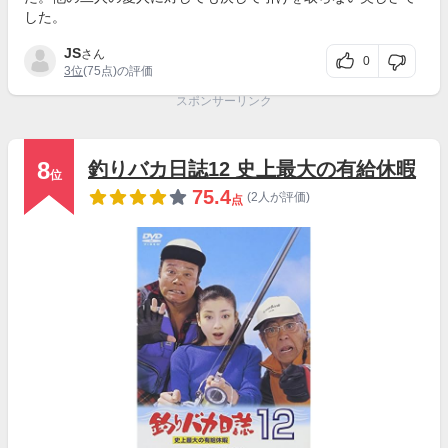
した。
JS
さん
0
3位
(75点)の評価
スポンサーリンク
8
釣りバカ日誌12 史上最大の有給休暇
位
75.4
(2人が評価)
点