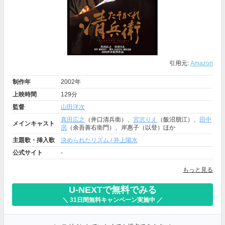
引用元:
Amazon
制作年
2002年
上映時間
129分
監督
山田洋次
真田広之
（井口清兵衛）、
宮沢りえ
（飯沼朋江）、
田中
メインキャスト
泯
（余吾善右衛門）、岸惠子（以登）ほか
主題歌・挿入歌
決められたリズム / 井上陽水
公式サイト
-
もっと見る
U-NEXTで無料でみる
＼ 31日間無料キャンペーン実施中 ／