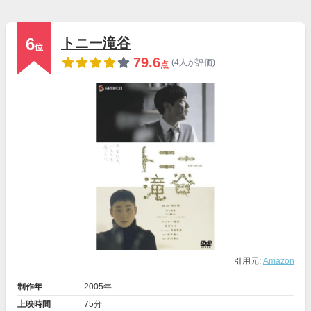
6
トニー滝谷
位
79.6
(4人が評価)
点
引用元:
Amazon
制作年
2005年
上映時間
75分