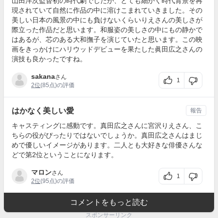
山田洋次監督初の時代劇でしたが、とても細かく時代背景を再
現されていて自然に作品の中に溶けこまれていきました。その
美しい日本の風景の中にも負けないくらいりえさんの美しさが
際立った作品だと思います。和服姿の美しさの中にもの静かで
はあるが、芯のある大和撫子を演じていたと思います。この映
画をきっかけにハリウッドデビューを果たした眞田広之さんの
演技も良かったですね。
sakana
さん
1
2位
(85点)の評価
はかなく美しい愛
報告
キャスティングに感動です。真田広之さんに宮沢りえさん、こ
ちらの役がぴったりではないでしょうか。真田広之さんはまじ
めで優しいイメージがあります。二人とも大好きな俳優さんな
どで第2位ということになります。
マロン
さん
1
2位
(95点)の評価
コメントをもっと読む
スポンサーリンク