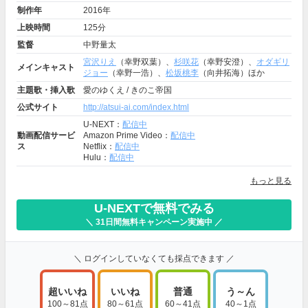
制作年
2016年
上映時間
125分
監督
中野量太
宮沢りえ
（幸野双葉）、
杉咲花
（幸野安澄）、
オダギリ
メインキャスト
ジョー
（幸野一浩）、
松坂桃李
（向井拓海）ほか
主題歌・挿入歌
愛のゆくえ / きのこ帝国
公式サイト
http://atsui-ai.com/index.html
U-NEXT：
配信中
動画配信サービ
Amazon Prime Video：
配信中
ス
Netflix：
配信中
Hulu：
配信中
もっと見る
U-NEXTで無料でみる
＼ 31日間無料キャンペーン実施中 ／
＼ ログインしていなくても採点できます ／
超いいね
いいね
普通
う～ん
100～81点
80～61点
60～41点
40～1点