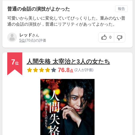
普通の会話の演技がよかった
報告
可愛いから美しいに変化していてびっくりした。重みのない普
通の会話の演技が，普通にリアリティがあってよかった。
レッド
さん
0
5位
(70点)の評価
7
人間失格 太宰治と3人の女たち
位
76.8
(2人が評価)
点