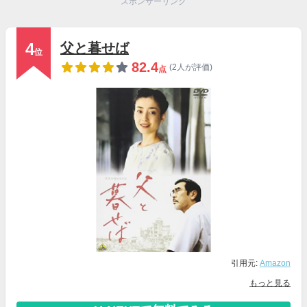
スポンサーリンク
4
父と暮せば
位
82.4
(2人が評価)
点
引用元:
Amazon
もっと見る