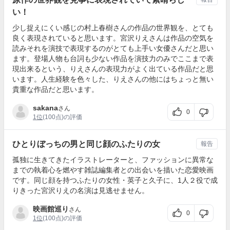
い！
少し捉えにくい感じの村上春樹さんの作品の世界観を、とても
良く表現されていると思います。宮沢りえさんは作品の空気を
読みそれを演技で表現するのがとても上手い女優さんだと思い
ます。登場人物も台詞も少ない作品を演技力のみでここまで表
現出来るという、りえさんの表現力がよく出ている作品だと思
います。人生経験を色々した、りえさんの他にはちょっと無い
貴重な作品だと思います。
sakana
さん
0
1位
(100点)の評価
ひとりぼっちの男と同じ顔のふたりの女
報告
孤独に生きてきたイラストレーターと、ファッションに異常な
までの執着心を燃やす雑誌編集者との出会いを描いた恋愛映画
です。同じ顔を持つふたりの女性・英子と久子に、1人２役で成
りきった宮沢りえの名演は見逃せません。
映画館巡り
さん
0
1位
(100点)の評価