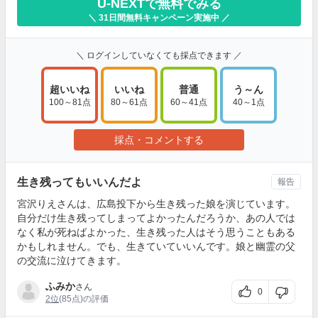
U-NEXTで無料でみる
＼ 31日間無料キャンペーン実施中 ／
＼ ログインしていなくても採点できます ／
超いいね
いいね
普通
う～ん
100～81点
80～61点
60～41点
40～1点
採点・コメントする
生き残ってもいいんだよ
報告
宮沢りえさんは、広島投下から生き残った娘を演じています。
自分だけ生き残ってしまってよかったんだろうか、あの人では
なく私が死ねばよかった、生き残った人はそう思うこともある
かもしれません。でも、生きていていいんです。娘と幽霊の父
の交流に泣けてきます。
ふみか
さん
0
2位
(85点)の評価