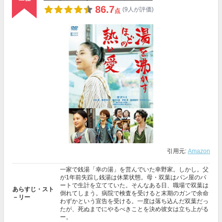
86.7
(9人が評価)
点
引用元:
Amazon
一家で銭湯「幸の湯」を営んでいた幸野家。しかし。父
が1年前失踪し銭湯は休業状態。母・双葉はパン屋のパ
ートで生計を立てていた。そんなある日、職場で双葉は
あらすじ・スト
倒れてしまう。病院で検査を受けると末期のガンで余命
－リー
わずかという宣告を受ける。一度は落ち込んだ双葉だっ
たが、死ぬまでにやるべきことを決め彼女は立ち上がる
ー。