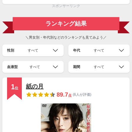
スポンサーリンク
ランキング結果
＼男女別・年代別などのランキングも見てみよう／
性別
すべて
年代
すべて
血液型
すべて
期間
すべて
1
紙の月
位
89.7
(6人が評価)
点