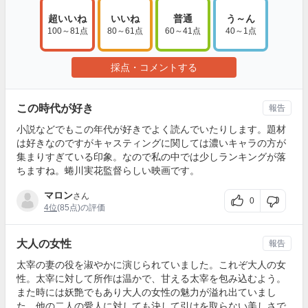
超いいね
いいね
普通
う～ん
100～81点
80～61点
60～41点
40～1点
採点・コメントする
この時代が好き
報告
小説などでもこの年代が好きでよく読んでいたりします。題材
は好きなのですがキャスティングに関しては濃いキャラの方が
集まりすぎている印象。なので私の中では少しランキングが落
ちますね。蜷川実花監督らしい映画です。
マロン
さん
0
4位
(85点)の評価
大人の女性
報告
太宰の妻の役を淑やかに演じられていました。これぞ大人の女
性。太宰に対して所作は温かで、甘える太宰を包み込むよう。
また時には妖艶でもあり大人の女性の魅力が溢れ出ていまし
た。他の二人の愛人に対しても決して引けを取らない美しさで