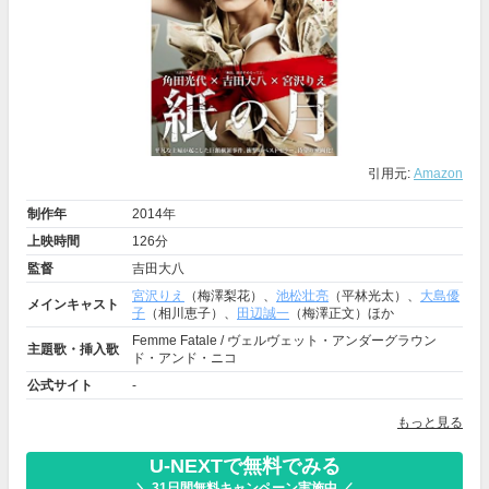
引用元:
Amazon
制作年
2014年
上映時間
126分
監督
吉田大八
宮沢りえ
（梅澤梨花）、
池松壮亮
（平林光太）、
大島優
メインキャスト
子
（相川恵子）、
田辺誠一
（梅澤正文）ほか
Femme Fatale / ヴェルヴェット・アンダーグラウン
主題歌・挿入歌
ド・アンド・ニコ
公式サイト
-
もっと見る
U-NEXTで無料でみる
＼ 31日間無料キャンペーン実施中 ／