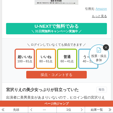
引用元:
Amazon
もっと見る
U-NEXTで無料でみる
＼ 31日間無料キャンペーン実施中 ／
＼ ログインしていなくても採点できます ／
投票・採点
超いいね
いいね
普通
う～ん
参加
100～81点
80～61点
60～41点
40～1点
採点・コメントする
宮沢りえの美少女っぷりが目立っていた
報告
出演者に美男美女があまりいないので，ヒロイン役の宮沢りえ
の美しさがとにかく際立っていた。男はつらいよと同じような
ページ内ジャンプ
構図を感じた。吉岡秀隆が思いを寄せる役だったので，ドラマ
先頭
---
1位
結果一覧
北の国からも彷彿とさせて面白かった。