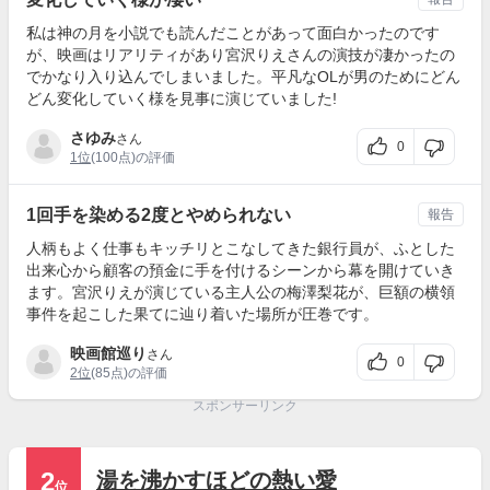
私は神の月を小説でも読んだことがあって面白かったのです
が、映画はリアリティがあり宮沢りえさんの演技が凄かったの
でかなり入り込んでしまいました。平凡なOLが男のためにどん
どん変化していく様を見事に演じていました!
さゆみ
さん
0
1位
(100点)の評価
1回手を染める2度とやめられない
報告
人柄もよく仕事もキッチリとこなしてきた銀行員が、ふとした
出来心から顧客の預金に手を付けるシーンから幕を開けていき
ます。宮沢りえが演じている主人公の梅澤梨花が、巨額の横領
事件を起こした果てに辿り着いた場所が圧巻です。
映画館巡り
さん
0
2位
(85点)の評価
スポンサーリンク
2
湯を沸かすほどの熱い愛
位