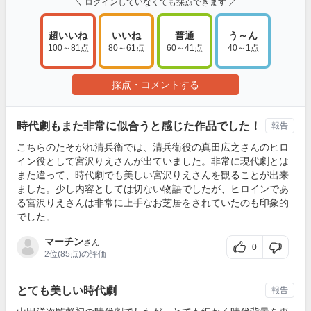
＼ ログインしていなくても採点できます ／
超いいね
いいね
普通
う～ん
100～81点
80～61点
60～41点
40～1点
採点・コメントする
時代劇もまた非常に似合うと感じた作品でした！
報告
こちらのたそがれ清兵衛では、清兵衛役の真田広之さんのヒロ
イン役として宮沢りえさんが出ていました。非常に現代劇とは
また違って、時代劇でも美しい宮沢りえさんを観ることが出来
ました。少し内容としては切ない物語でしたが、ヒロインであ
る宮沢りえさんは非常に上手なお芝居をされていたのも印象的
でした。
マーチン
さん
0
2位
(85点)の評価
とても美しい時代劇
報告