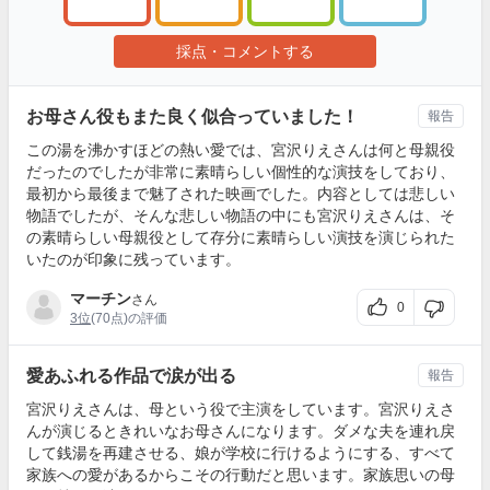
採点・コメントする
お母さん役もまた良く似合っていました！
報告
この湯を沸かすほどの熱い愛では、宮沢りえさんは何と母親役
だったのでしたが非常に素晴らしい個性的な演技をしており、
最初から最後まで魅了された映画でした。内容としては悲しい
物語でしたが、そんな悲しい物語の中にも宮沢りえさんは、そ
の素晴らしい母親役として存分に素晴らしい演技を演じられた
いたのが印象に残っています。
マーチン
さん
0
3位
(70点)の評価
愛あふれる作品で涙が出る
報告
宮沢りえさんは、母という役で主演をしています。宮沢りえさ
んが演じるときれいなお母さんになります。ダメな夫を連れ戻
して銭湯を再建させる、娘が学校に行けるようにする、すべて
家族への愛があるからこその行動だと思います。家族思いの母