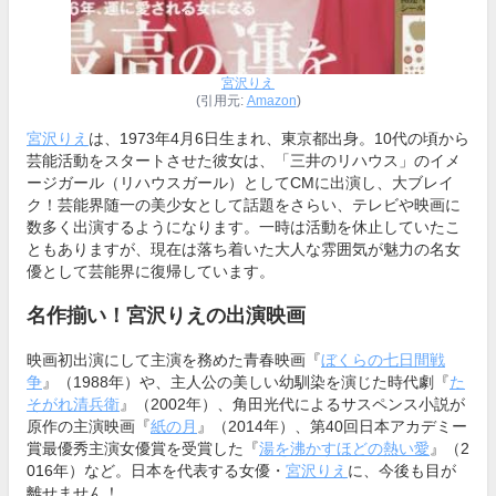
宮沢りえ
(引用元:
Amazon
)
宮沢りえ
は、1973年4月6日生まれ、東京都出身。10代の頃から
芸能活動をスタートさせた彼女は、「三井のリハウス」のイメ
ージガール（リハウスガール）としてCMに出演し、大ブレイ
ク！芸能界随一の美少女として話題をさらい、テレビや映画に
数多く出演するようになります。一時は活動を休止していたこ
ともありますが、現在は落ち着いた大人な雰囲気が魅力の名女
優として芸能界に復帰しています。
名作揃い！宮沢りえの出演映画
映画初出演にして主演を務めた青春映画『
ぼくらの七日間戦
争
』（1988年）や、主人公の美しい幼馴染を演じた時代劇『
た
そがれ清兵衛
』（2002年）、角田光代によるサスペンス小説が
原作の主演映画『
紙の月
』（2014年）、第40回日本アカデミー
賞最優秀主演女優賞を受賞した『
湯を沸かすほどの熱い愛
』（2
016年）など。日本を代表する女優・
宮沢りえ
に、今後も目が
離せません！