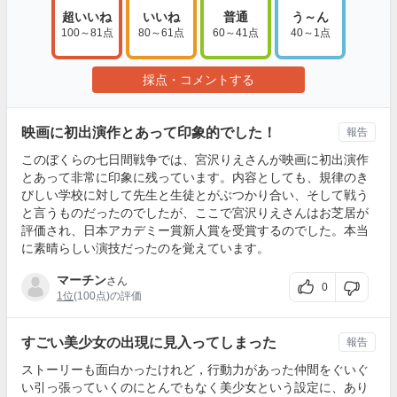
超いいね
いいね
普通
う～ん
100～81点
80～61点
60～41点
40～1点
採点・コメントする
映画に初出演作とあって印象的でした！
報告
このぼくらの七日間戦争では、宮沢りえさんが映画に初出演作
とあって非常に印象に残っています。内容としても、規律のき
びしい学校に対して先生と生徒とがぶつかり合い、そして戦う
と言うものだったのでしたが、ここで宮沢りえさんはお芝居が
評価され、日本アカデミー賞新人賞を受賞するのでした。本当
に素晴らしい演技だったのを覚えています。
マーチン
さん
0
1位
(100点)の評価
すごい美少女の出現に見入ってしまった
報告
ストーリーも面白かったけれど，行動力があった仲間をぐいぐ
い引っ張っていくのにとんでもなく美少女という設定に、あり