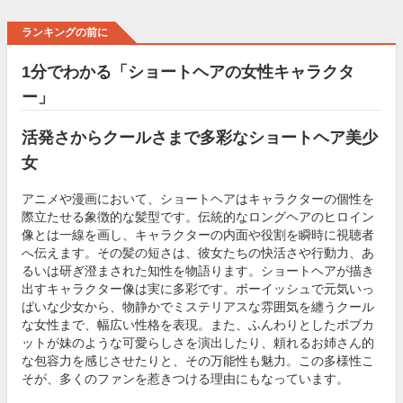
ランキングの前に
1分でわかる「ショートヘアの女性キャラクタ
ー」
活発さからクールさまで多彩なショートヘア美少
女
アニメや漫画において、ショートヘアはキャラクターの個性を
際立たせる象徴的な髪型です。伝統的なロングヘアのヒロイン
像とは一線を画し、キャラクターの内面や役割を瞬時に視聴者
へ伝えます。その髪の短さは、彼女たちの快活さや行動力、あ
るいは研ぎ澄まされた知性を物語ります。ショートヘアが描き
出すキャラクター像は実に多彩です。ボーイッシュで元気いっ
ぱいな少女から、物静かでミステリアスな雰囲気を纏うクール
な女性まで、幅広い性格を表現。また、ふんわりとしたボブカ
ットが妹のような可愛らしさを演出したり、頼れるお姉さん的
な包容力を感じさせたりと、その万能性も魅力。この多様性こ
そが、多くのファンを惹きつける理由にもなっています。