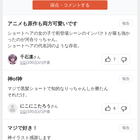
採点・コメントする
アニメも原作も両方可愛いです
報告
ショートヘアの女の子で初登場シーンのインパクトが最も強か
ったのが河合りっちゃん。
ショートヘアの代名詞のような存在。
千石凛
さん
7
1位
(100点)の評価
神of神
報告
マジで黒髪ショートで知的なりっちゃんしか勝たん
それだけ。
にこにこたろう
さん
6
1位
(100点)の評価
マジで好き！
報告
神イラスト感謝します