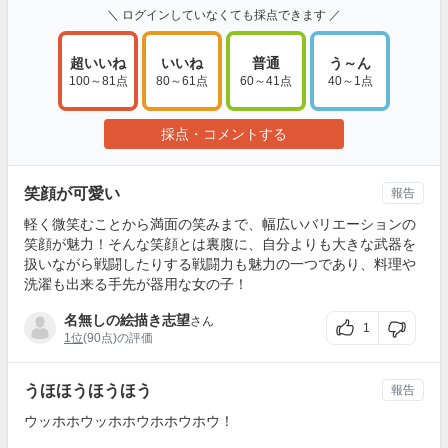
＼ ログインしていなくても採点できます ／
超いいね
いいね
普通
う～ん
100～81点
80～61点
60～41点
40～1点
採点・コメントする
笑顔が可愛い
報告
軽く微笑むことから満面の笑みまで、幅広いバリエーションの
笑顔が魅力！そんな笑顔とは裏腹に、自分よりも大きな武器を
扱いながら戦闘したりする戦闘力も魅力の一つであり、料理や
洗濯も出来る手先が器用な女の子！
名無しの絵描き志望
さん
1
1位
(90点)の評価
うほほうほうほう
報告
ウッホホウッホホウホホウホウ！