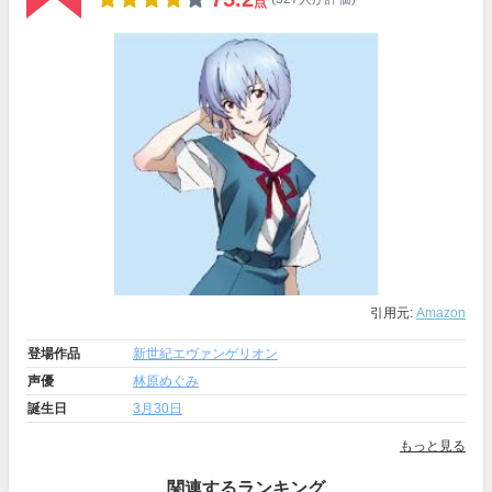
点
引用元:
Amazon
登場作品
新世紀エヴァンゲリオン
声優
林原めぐみ
誕生日
3月30日
もっと見る
関連するランキング