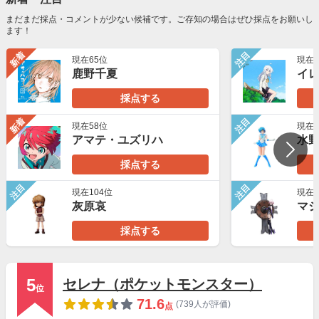
まだまだ採点・コメントが少ない候補です。ご存知の場合はぜひ採点をお願いし
ます！
新着
注目
現在65位
現在1
鹿野千夏
イ
採点する
新着
注目
現在58位
現在2
アマテ・ユズリハ
水
採点する
注目
注目
現在104位
現在2
灰原哀
マ
採点する
5
セレナ（ポケットモンスター）
位
71.6
(739人が評価)
点