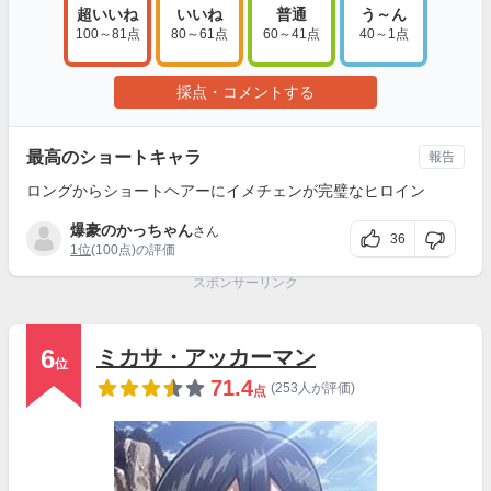
超いいね
いいね
普通
う～ん
100～81点
80～61点
60～41点
40～1点
採点・コメントする
最高のショートキャラ
報告
ロングからショートヘアーにイメチェンが完璧なヒロイン
爆豪のかっちゃん
さん
36
1位
(100点)の評価
スポンサーリンク
6
ミカサ・アッカーマン
位
71.4
(253人が評価)
点