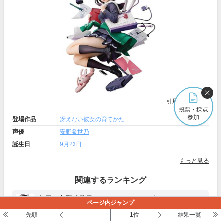
引用元:
Amazon
投票・採点
参加
登場作品
冴えない彼女の育てかた
声優
安野希世乃
誕生日
9月23日
もっと見る
関連するランキング
声優・安野希世乃のキャラランキング
ページ内ジャンプ
安野希世乃が演じるキャラで好きなのは？
先頭
---
1位
結果一覧