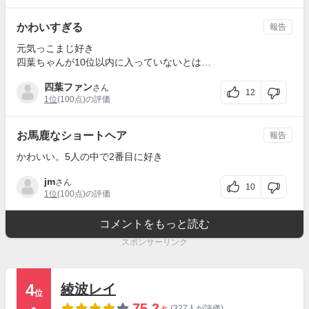
かわいすぎる
報告
元気っこまじ好き
四葉ちゃんが10位以内に入っていないとは…
四葉ファン
さん
12
1位
(100点)の評価
お馬鹿なショートヘア
報告
かわいい。5人の中で2番目に好き
jm
さん
10
1位
(100点)の評価
コメントをもっと読む
スポンサーリンク
4
綾波レイ
位
75.2
(327人が評価)