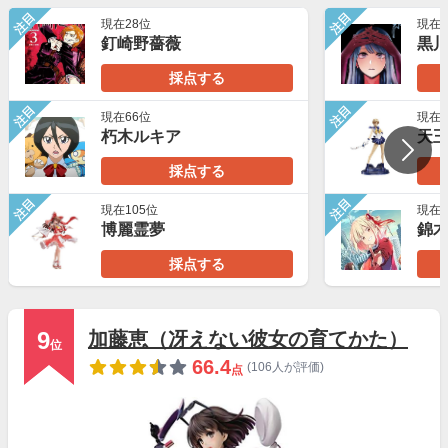
注目
注目
現在28位
現在1
釘崎野薔薇
黒
採点する
注目
注目
現在66位
現在1
朽木ルキア
天
採点する
注目
注目
現在105位
現在1
博麗霊夢
錦
採点する
9
加藤恵（冴えない彼女の育てかた）
位
66.4
(106人が評価)
点