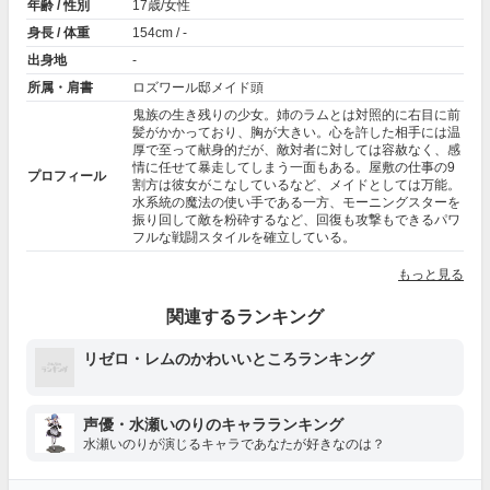
年齢 / 性別
17歳/女性
身長 / 体重
154cm / -
出身地
-
所属・肩書
ロズワール邸メイド頭
鬼族の生き残りの少女。姉のラムとは対照的に右目に前
髪がかかっており、胸が大きい。心を許した相手には温
厚で至って献身的だが、敵対者に対しては容赦なく、感
情に任せて暴走してしまう一面もある。屋敷の仕事の9
プロフィール
割方は彼女がこなしているなど、メイドとしては万能。
水系統の魔法の使い手である一方、モーニングスターを
振り回して敵を粉砕するなど、回復も攻撃もできるパワ
フルな戦闘スタイルを確立している。
もっと見る
関連するランキング
リゼロ・レムのかわいいところランキング
声優・水瀬いのりのキャラランキング
水瀬いのりが演じるキャラであなたが好きなのは？