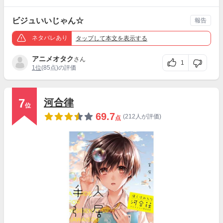
ビジュいいじゃん☆
報告
ネタバレあり
タップ
して本文を表示する
アニメオタク
さん
1
1位
(85点)の評価
7
河合律
位
69.7
(212人が評価)
点