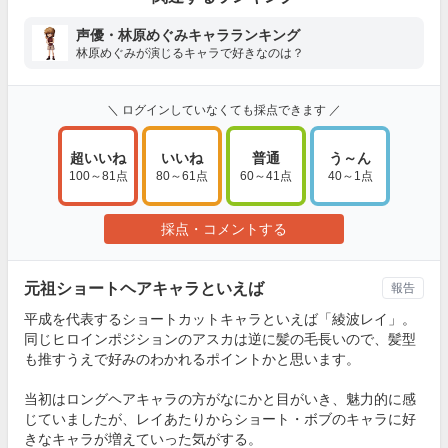
声優・林原めぐみキャラランキング
林原めぐみが演じるキャラで好きなのは？
＼ ログインしていなくても採点できます ／
超いいね
いいね
普通
う～ん
100～81点
80～61点
60～41点
40～1点
採点・コメントする
元祖ショートヘアキャラといえば
報告
平成を代表するショートカットキャラといえば「綾波レイ」。
同じヒロインポジションのアスカは逆に髪の毛長いので、髪型
も推すうえで好みのわかれるポイントかと思います。
当初はロングヘアキャラの方がなにかと目がいき、魅力的に感
じていましたが、レイあたりからショート・ボブのキャラに好
きなキャラが増えていった気がする。