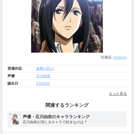
引用元:
Amazon
登場作品
進撃の巨人
声優
石川由依
誕生日
2月10日
もっと見る
関連するランキング
声優・石川由依のキャラランキング
石川由依が演じるキャラで好きなのは？