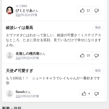
ロリBBA
びくとりあ
12
さん
3位
(91点)の評価
綾波レイは最高
報告
エヴァオタにはわかって欲しい、綾波の可愛さ！ミステリアス
なところ、たまに見せる笑顔、見ているだけで幸せになります
よね。
名無しの権兵衛
さん
10
1位
(100点)の評価
天使💕可愛すぎ
報告
もう100点！！ シュートキャラでレイちゃんが一番好きです
😍
Sarah
さん
4
1位
(100点)の評価
新着・注目