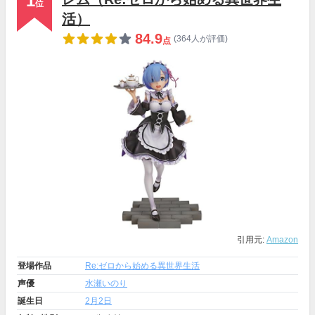
1
位
活）
84.9
(364人が評価)
点
引用元:
Amazon
登場作品
Re:ゼロから始める異世界生活
声優
水瀬いのり
誕生日
2月2日