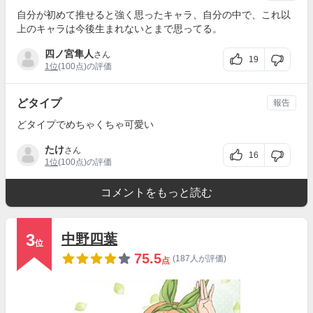
自分が初めて推せると強く思ったキャラ、自分の中で、これ以
上のキャラは今後生まれないとまで思ってる。
四ノ宮隼人
さん
19
1位
(100点)の評価
どタイプ
報告
どタイプでめちゃくちゃ可愛い
たけ
さん
16
1位
(100点)の評価
コメントをもっと読む
3
中野四葉
位
75.5
(187人が評価)
点