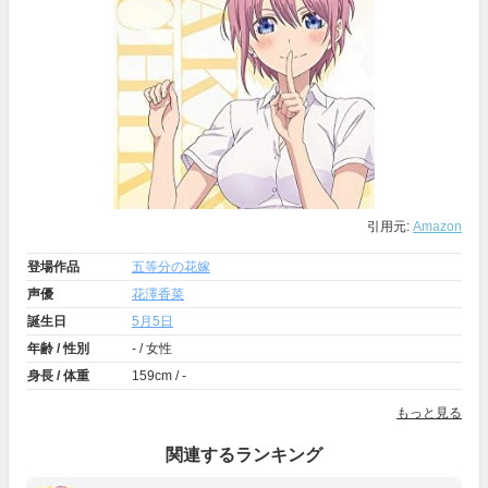
引用元:
Amazon
登場作品
五等分の花嫁
声優
花澤香菜
誕生日
5月5日
年齢 / 性別
- / 女性
身長 / 体重
159cm / -
もっと見る
関連するランキング