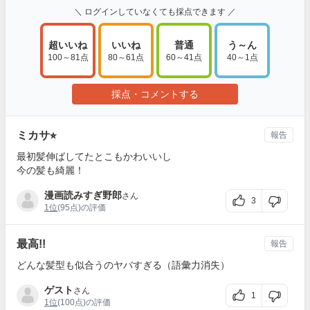
＼ ログインしていなくても採点できます ／
超いいね
いいね
普通
う～ん
100～81点
80～61点
60～41点
40～1点
採点・コメントする
ミカサ⭐︎
報告
最初髪伸ばしてたとこもかわいいし
今の髪も綺麗！
漫画読みすぎ野郎
さん
3
1位
(95点)の評価
最高!!
報告
どんな髪型も似合うのヤバすぎる（語彙力消失）
ゲスト
さん
1
1位
(100点)の評価