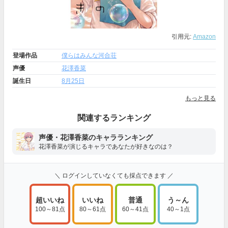
引用元:
Amazon
登場作品
僕らはみんな河合荘
声優
花澤香菜
誕生日
8月25日
もっと見る
関連するランキング
声優・花澤香菜のキャラランキング
花澤香菜が演じるキャラであなたが好きなのは？
＼ ログインしていなくても採点できます ／
超いいね
いいね
普通
う～ん
100～81点
80～61点
60～41点
40～1点