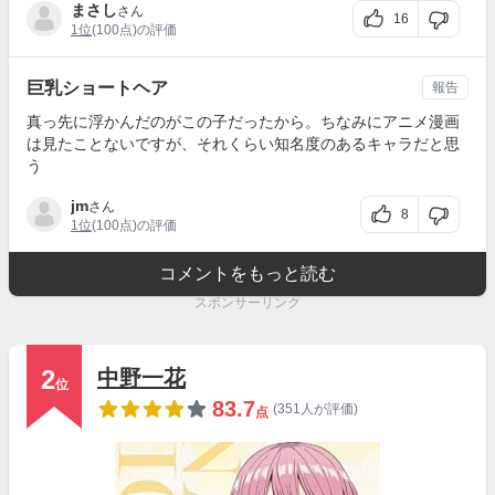
まさし
さん
16
1位
(100点)の評価
巨乳ショートヘア
報告
真っ先に浮かんだのがこの子だったから。ちなみにアニメ漫画
は見たことないですが、それくらい知名度のあるキャラだと思
う
jm
さん
8
1位
(100点)の評価
コメントをもっと読む
スポンサーリンク
2
中野一花
位
83.7
(351人が評価)
点