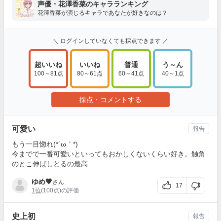
声優・花澤香菜のキャラランキング
花澤香菜が演じるキャラであなたが好きなのは？
＼ ログインしていなくても採点できます ／
超いいね
いいね
普通
う～ん
100～81点
80～61点
60～41点
40～1点
採点・コメントする
可愛い
報告
もう一目惚れ(*´ω｀*)
今までで一番可愛いといってもおかしくないくらい好き。触角
のとこ伸ばしとるの最高
ゆめ🧡
さん
17
1位
(100点)の評価
史上初
報告