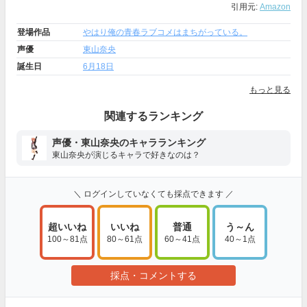
引用元:
Amazon
登場作品
やはり俺の青春ラブコメはまちがっている。
声優
東山奈央
誕生日
6月18日
もっと見る
関連するランキング
声優・東山奈央のキャラランキング
東山奈央が演じるキャラで好きなのは？
＼ ログインしていなくても採点できます ／
超いいね
いいね
普通
う～ん
100～81点
80～61点
60～41点
40～1点
採点・コメントする