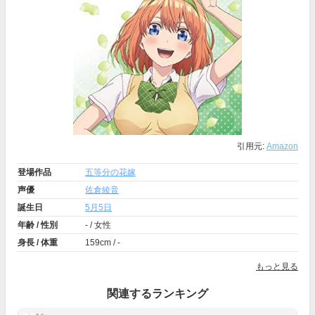
引用元:
Amazon
登場作品
五等分の花嫁
声優
佐倉綾音
誕生日
5月5日
年齢 / 性別
- / 女性
身長 / 体重
159cm / -
もっと見る
関連するランキング