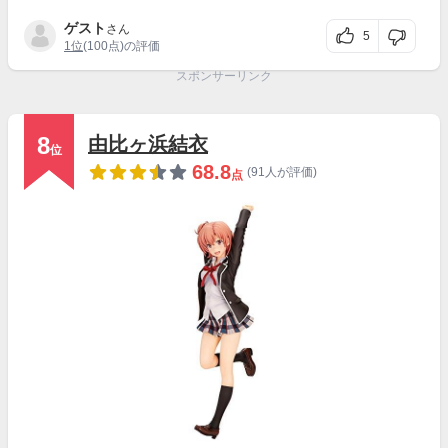
ゲスト
さん
5
1位
(100点)の評価
スポンサーリンク
8
由比ヶ浜結衣
位
68.8
(91人が評価)
点