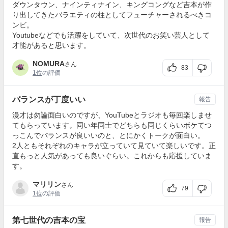
ダウンタウン、ナインティナイン、キングコングなど吉本が作
り出してきたバラエティの柱としてフューチャーされるべきコ
ンビ。
Youtubeなどでも活躍をしていて、次世代のお笑い芸人として
才能があると思います。
NOMURA
さん
83
1位
の評価
バランスが丁度いい
報告
漫才は勿論面白いのですが、YouTubeとラジオも毎回楽しませ
てもらっています。同い年同士でどちらも同じくらいボケてつ
っこんでバランスが良いいのと、とにかくトークが面白い。
2人ともそれぞれのキャラが立っていて見ていて楽しいです。正
直もっと人気があっても良いぐらい。これからも応援していま
す。
マリリン
さん
79
1位
の評価
第七世代の吉本の宝
報告