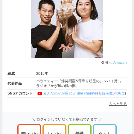
引用元:
Amazon
結成
2015年
バラエティー『爆笑問題&霜降り明星のシンパイ賞!!』
代表作品
ラジオ『かが屋の鶴の間』
SNSアカウント
みんなのかが屋YouTube channel
(
登録者数6436位
)
もっと見る
＼ ログインしていなくても採点できます ／
超いいね
いいね
普通
う～ん