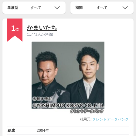
血液型
すべて
期間
すべて
1
かまいたち
位
(1,771人が評価)
引用元:
タレントデータバンク
結成
2004年