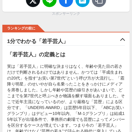
スポンサーリンク
ランキングの前に
1分でわかる「若手芸人」
「若手芸人」の定義とは
実は「若手芸人」に明確な決まりはなく、年齢や見た目の若さ
だけで判断されるわけではありません。かつては「平成生まれ
の20代」を指す“お笑い第7世代”という呼び方が大流行し、「霜
降り明星」のせいやが自ら名乗ったことをきっかけにメディア
を席巻しました。しかし年齢や芸歴の線引きがあいまいで、ど
こまでを第7世代と呼ぶべきか物議を醸す場面もありました。そ
こで近年主流になっているのが、より厳格な「芸歴」による区
分です。「UNDER5 AWARD」は芸歴5年目以下、「ABCお笑い
グランプリ」はデビュー10年以内、「M-1グランプリ」は結成1
5年以下が出場条件で、事務所の劇場でも芸歴によってメンバー
を区分するケースが増えています。つまり今の「若手芸人」
は、年齢ではなく“芸歴の若さ”で語られる時代に突入している