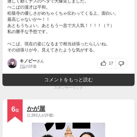
激しく動くナスのヘタで大爆笑しました。
ぺこぱの漫才は平和。
松蔭寺の優しさがめちゃくちゃ伝わってくる上、面白い。
最高じゃないか〜！！
あともうちょい。あともう一息で大人気！！！！（？）
私の勝手な予想です。
ぺこぱ、現在の姿になるまで相当頑張ったらしいね。
その頑張りが今、見えてきたような気がする。
キノピー
さん
17
7位
の評価
コメントをもっと読む
スポンサーリンク
6
かが屋
位
(1,393人が評価)