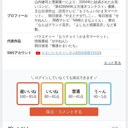
山内健司と濱家隆一により、2004年に結成されたお笑
いコンビ。『第42回NHK上方漫才コンテスト』優勝。
主な出演作は、読売テレビ『もうちょい!かま天マーケ
プロフィール
ット』、朝日放送『やまとナゼ?しこ』、毎日放送『せ
やねん!』、関西テレビ『NMBとまなぶくん』、舞台
『なんばグランド花月』『よしもと祇園花月』など多
数。
バラエティー『もうチョイ！かま天マーケット』
代表作品
情報番組『せやねん!』
朝日放送『俺達かまいたち』
SNSアカウント
かまいたちチャンネル
(
登録者数194位
)
もっと見る
＼ ログインしていなくても採点できます ／
超いいね
いいね
普通
う～ん
100～81点
80～61点
60～41点
40～1点
採点・コメントする