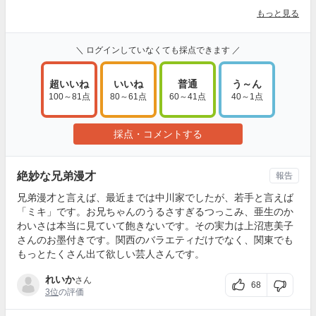
もっと見る
＼ ログインしていなくても採点できます ／
超いいね
いいね
普通
う～ん
100～81点
80～61点
60～41点
40～1点
採点・コメントする
絶妙な兄弟漫才
報告
兄弟漫才と言えば、最近までは中川家でしたが、若手と言えば
「ミキ」です。お兄ちゃんのうるさすぎるつっこみ、亜生のか
わいさは本当に見ていて飽きないです。その実力は上沼恵美子
さんのお墨付きです。関西のバラエティだけでなく、関東でも
もっとたくさん出て欲しい芸人さんです。
れいか
さん
68
3位
の評価