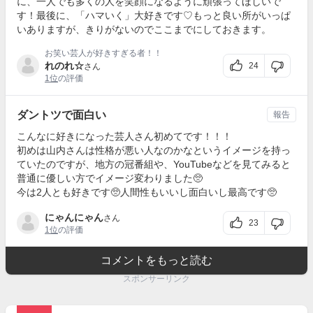
に、一人でも多くの人を笑顔になるように頑張ってほしいで
す！最後に、「ハマいく」大好きです♡もっと良い所がいっぱ
いありますが、きりがないのでここまでにしておきます。
お笑い芸人が好きすぎる者！！
れのれ☆
24
さん
1位
の評価
ダントツで面白い
報告
こんなに好きになった芸人さん初めてです！！！
初めは山内さんは性格が悪い人なのかなというイメージを持っ
ていたのですが、地方の冠番組や、YouTubeなどを見てみると
普通に優しい方でイメージ変わりました🥺
今は2人とも好きです🥺人間性もいいし面白いし最高です🥺
にゃんにゃん
さん
23
1位
の評価
コメントをもっと読む
スポンサーリンク