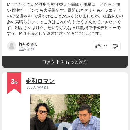
M-1でたくさんの歴史を塗り替えた霜降り明星は、どちらも強
い個性で、ピンでも大活躍です。最近はネタよりもバラエティ
のひな壇やMCで見かけることが多くなりましたが、粗品さんの
あの素晴らしいつっこみはこれからもたくさん見ていきたいで
す。粗品さんは月９、せいやさんは日曜劇場で俳優デビューで
すが、M-1王者として漫才に戻ってきて欲しいです。
れいか
さん
77
2位
の評価
コメントをもっと読む
3
令和ロマン
位
(750人が評価)