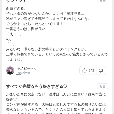
ダントツ！
報告
面白すぎる。
持ちネタの数が少ないんか、よく同じ漫才見る...
私がファン過ぎて全部見てしまってるだけなんかな。
でもかまいたち、だんとつで１番！！
一番思うのは、間が良い。
「えっ...」
の、
「...」
みたいな、喋らない所の時間とかタイミングとか、
上手く調整できている、というのも2人が協力しあっているんで
しょうね。
キノピー
さん
142
1位
の評価
すべてが完璧☆もう好きすぎる♡
報告
かまいたちに欠点はない！漫才はほんとに面白い！顔も本当に
好み♡
コンビ仲が良すぎる！大晦日も楽しみです☆私の知り合いには
知らない人もいるので、たくさんの人にも知ってもらえるよう