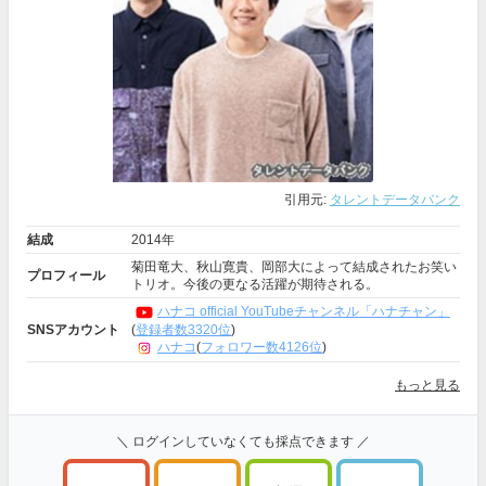
引用元:
タレントデータバンク
結成
2014年
菊田竜大、秋山寛貴、岡部大によって結成されたお笑い
プロフィール
トリオ。今後の更なる活躍が期待される。
ハナコ official YouTubeチャンネル「ハナチャン」
(
登録者数3320位
)
SNSアカウント
ハナコ
(
フォロワー数4126位
)
もっと見る
＼ ログインしていなくても採点できます ／