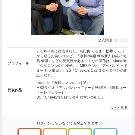
公式動画:
Youtube
2018年4月に結成された、髙比良 くるま、松井 ケムリ
から成るお笑いコンビ。「令和2年度NHK新人お笑い大
賞 優勝」などの受賞歴がある。主な出演作は、stand fm
プロフィール
『令和ロマンのご様子』、MBSラジオ『アッパレやって
まーす!火曜日』、BS『Cheeky's Cast 3 令和ロマンの街
話』など。
stand fm『令和ロマンのご様子』
MBSラジオ『アッパレやってまーす!火曜日』(隔週コー
代表作品
ナーレギュラー)
BS『Cheeky's Cast 3 令和ロマンの街話』
もっと見る
＼ ログインしていなくても採点できます ／