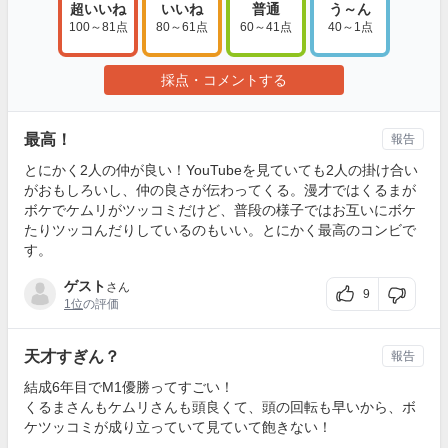
超いいね
いいね
普通
う～ん
100～81点
80～61点
60～41点
40～1点
採点・コメントする
最高！
報告
とにかく2人の仲が良い！YouTubeを見ていても2人の掛け合い
がおもしろいし、仲の良さが伝わってくる。漫才ではくるまが
ボケでケムリがツッコミだけど、普段の様子ではお互いにボケ
たりツッコんだりしているのもいい。とにかく最高のコンビで
す。
ゲスト
さん
9
1位
の評価
天才すぎん？
報告
結成6年目でM1優勝ってすごい！
くるまさんもケムリさんも頭良くて、頭の回転も早いから、ボ
ケツッコミが成り立っていて見ていて飽きない！