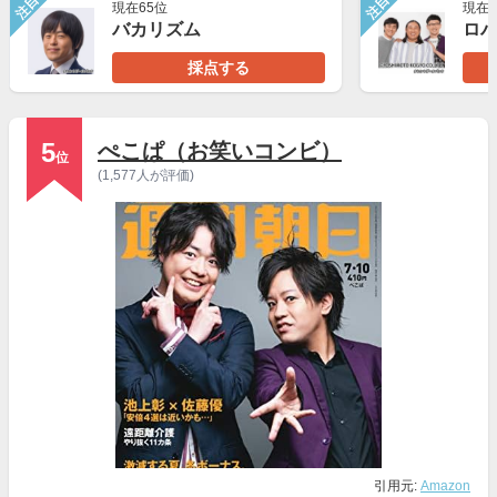
注目
注目
現在65位
現在6
バカリズム
採点する
5
ぺこぱ（お笑いコンビ）
位
(1,577人が評価)
引用元:
Amazon