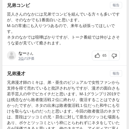
兄弟コンビ
報告
芸人さんのなかには兄弟でコンビを組んでいる方々も多いです
が、そのなかでも1番面白いと思います。
M-1の常連にも入りつつあるので、来年も頑張ってほしいで
す。
ネタのなかでは喧嘩ばかりですが、トーク番組では仲がよさそ
うな姿が見ていて癒されます。
なー
さん
65
3位
の評価
兄弟漫才
報告
兄弟漫才師のミキは、弟・亜生のビジュアルで女性ファンから
支持を得て売れていると批評されがちですが、漫才の面白さも
若手芸人の中でピカイチだと思います。M-1グランプリ2019で
は残念ながら敗者復活戦２位に終わり、復活することはできな
かったですが、ネタの出来は敗者復活戦１位だった和牛にも引
けを取らないものだったと思います。今回の敗者復活のネタで
は、普段はツッコミの兄・昴生に対して亜生のツッコむ場面も
あり、ボケとツッコミという枠にとらわれずにネタをしていた
点が評価できると思います。他のネタでも、アイディアに富ん