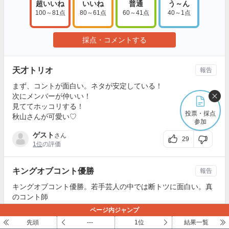
超いいね
いいね
普通
う～ん
100～81点
80～61点
60～41点
40～1点
採点・コメントする
天才トリオ
報告
まず、コントが面白い。ネタが安定している！
次にメンバーが仲いい！
見ててホッコリする！
投票・採点
秋山さんが可愛い♡
参加
ゲスト
さん
29
1位
の評価
キングオブコント優勝
報告
キングオブコント優勝。若手芸人の中では断トツに面白い。真
のコント師
ページ内ジャンプ
こくじん
さん
26
先頭
---
1位
結果一覧
1位
の評価