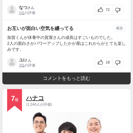
なつ
さん
72
1位
の評価
お互いが面白い空気を纏ってる
報告
加賀くんが休養中の賀屋さんの成長はすごいものでした。
2人の面白さがパワーアップしたかが屋はこれからがとても楽し
みです。
ユ❕
さん
18
2位
の評価
コメントをもっと読む
7
ハナコ
位
(1,346人が評価)