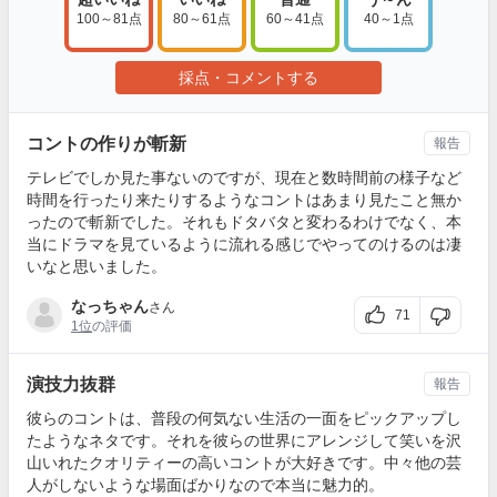
100～81点
80～61点
60～41点
40～1点
採点・コメントする
コントの作りが斬新
報告
テレビでしか見た事ないのですが、現在と数時間前の様子など
時間を行ったり来たりするようなコントはあまり見たこと無か
ったので斬新でした。それもドタバタと変わるわけでなく、本
当にドラマを見ているように流れる感じでやってのけるのは凄
いなと思いました。
なっちゃん
さん
71
1位
の評価
演技力抜群
報告
彼らのコントは、普段の何気ない生活の一面をピックアップし
たようなネタです。それを彼らの世界にアレンジして笑いを沢
山いれたクオリティーの高いコントが大好きです。中々他の芸
人がしないような場面ばかりなので本当に魅力的。