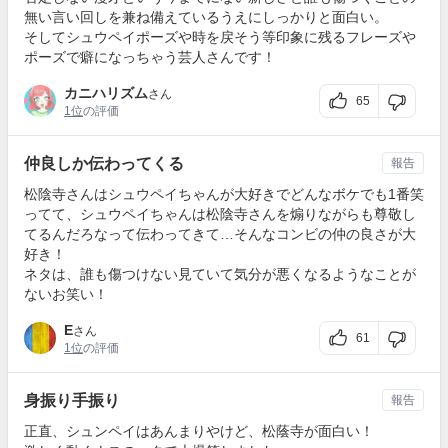
無い言い回しを兼ね備えているうえにしっかりと面白い。
そしてシュウペイポーズや時を戻そう等印象に残るフレーズや
ポーズで癖になっちゃう芸人さんです！
カニハリズム
さん
65
1位
の評価
仲良しか伝わってくる
報告
松陰寺さんはシュウペイちゃんが大好きでどんなボケでも1番笑
ってて、シュウペイちゃんは松陰寺さんを煽りながらも尊敬し
てるんだろなって伝わってきて…そんなコンビの仲の良さが大
好き！
ネタは、誰も傷つけない見ていて気分が悪くなるようなことが
ないお笑い！
E
さん
61
1位
の評価
身振り手振り
報告
正直、シュンペイはあんまりやけど、松蔭寺が面白い！