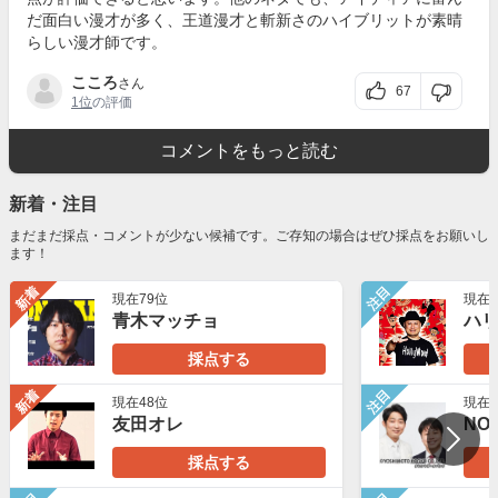
だ面白い漫才が多く、王道漫才と斬新さのハイブリットが素晴
らしい漫才師です。
こころ
さん
67
1位
の評価
コメントをもっと読む
新着・注目
まだまだ採点・コメントが少ない候補です。ご存知の場合はぜひ採点をお願いし
ます！
新着
注目
現在79位
現在8
青木マッチョ
ハ
採点する
新着
注目
現在48位
現在7
友田オレ
NON
採点する