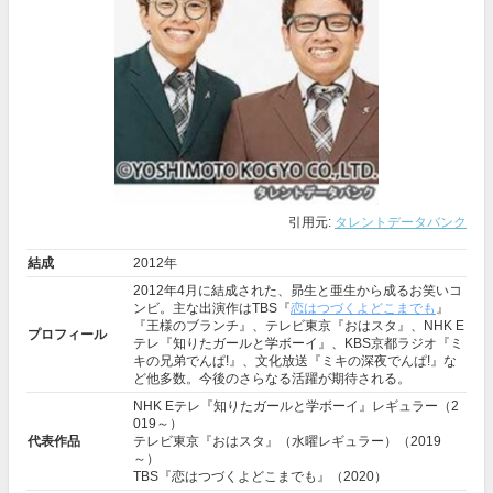
引用元:
タレントデータバンク
結成
2012年
2012年4月に結成された、昴生と亜生から成るお笑いコ
ンビ。主な出演作はTBS『
恋はつづくよどこまでも
』
『王様のブランチ』、テレビ東京『おはスタ』、NHK E
プロフィール
テレ『知りたガールと学ボーイ』、KBS京都ラジオ『ミ
キの兄弟でんぱ!』、文化放送『ミキの深夜でんぱ!』な
ど他多数。今後のさらなる活躍が期待される。
NHK Eテレ『知りたガールと学ボーイ』レギュラー（2
019～）
代表作品
テレビ東京『おはスタ』（水曜レギュラー）（2019
～）
TBS『恋はつづくよどこまでも』（2020）