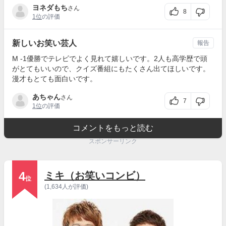
ヨネダもち
さん
8
1位
の評価
新しいお笑い芸人
報告
M -1優勝でテレビでよく見れて嬉しいです。2人も高学歴で頭
がとてもいいので、クイズ番組にもたくさん出てほしいです。
漫才もとても面白いです。
あちゃん
さん
7
1位
の評価
コメントをもっと読む
スポンサーリンク
4
ミキ（お笑いコンビ）
位
(1,634人が評価)