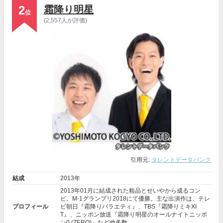
2
霜降り明星
位
(2,557人が評価)
引用元:
タレントデータバンク
結成
2013年
2013年01月に結成された粗品とせいやから成るコン
ビ。M-1グランプリ2018にて優勝。主な出演作は、テレ
プロフィール
ビ朝日『霜降りバラエティ』、TBS『霜降りミキXI
T』、ニッポン放送『霜降り明星のオールナイトニッポ
ン0 (ZERO)』など他多数。