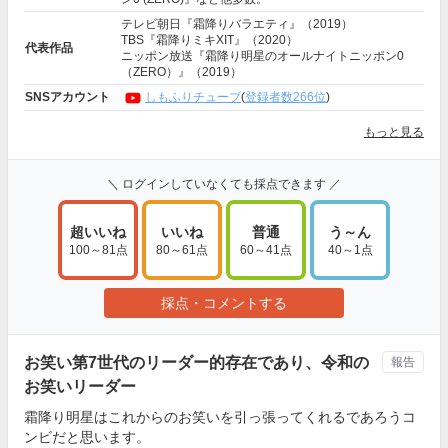
テレビ朝日『霜降りバラエティ』（2019）
TBS『霜降りミキXIT』（2020）
代表作品
ニッポン放送『霜降り明星のオールナイトニッポン0
（ZERO）』（2019）
SNSアカウント
しもふりチューブ
(
登録者数266位
)
もっと見る
＼ ログインしていなくても採点できます ／
超いいね
いいね
普通
う～ん
100～81点
80～61点
60～41点
40～1点
採点・コメントする
お笑い第7世代のリーダー的存在であり、令和の
報告
お笑いリーダー
霜降り明星はこれからのお笑いを引っ張ってくれるであろうコ
ンビだと思います。