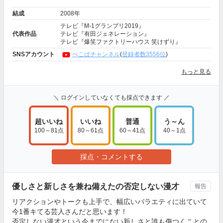
結成
2008年
テレビ『M-1グランプリ2019』
代表作品
テレビ『有田ジェネレーション』
テレビ『爆笑ファクトリーハウス 笑けずり』
SNSアカウント
ぺこぱチャンネル
(
登録者数3556位
)
もっと見る
＼ ログインしていなくても採点できます ／
超いいね
いいね
普通
う～ん
100～81点
80～61点
60～41点
40～1点
採点・コメントする
優しさと新しさを兼ね備えたの否定しない漫才
報告
リアクションやトークも上手で、幅広いバラエティに出ていて
今1番キてる芸人さんだと思います！
否定しない漫才という今までにない新しさと誰も傷つくことの