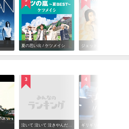
夏の思い出 / ケツメイシ
ジェットコースター・ロマンス / KinKi 
3
4
泣いて 泣いて 泣きやんだら / B'z
ギリギリchop / B'z