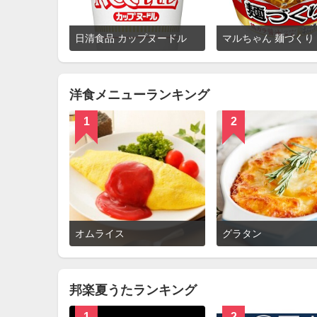
詳
日清食品 カップヌードル
細
を
見
る
洋食メニューランキング
1
2
詳
オムライス
グラタン
細
を
見
る
邦楽夏うたランキング
1
2