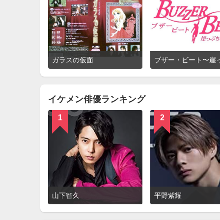
詳
ガラスの仮面
細
を
見
る
イケメン俳優ランキング
1
2
詳
山下智久
平野紫耀
細
を
見