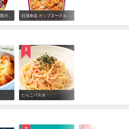
マルちゃん 麺づくり 鶏ガラ醤油
日清食品 カップヌードル パクチー香るトムヤムクン
3
たらこパスタ
3
4