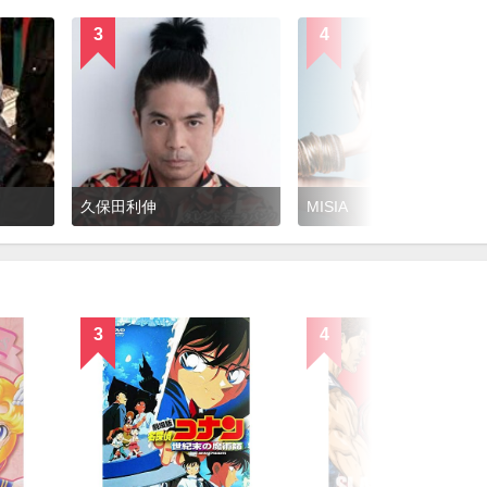
3
4
久保田利伸
MISIA
3
4