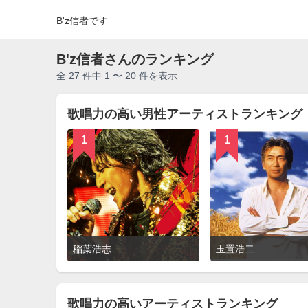
B'z信者です
B'z信者さんのランキング
全 27 件中 1 〜 20 件を表示
歌唱力の高い男性アーティストランキング
1
1
詳
稲葉浩志
玉置浩二
細
を
見
る
歌唱力の高いアーティストランキング