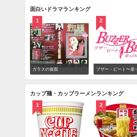
る
面白いドラマランキング
1
2
詳
ガラスの仮面
細
を
見
る
カップ麺・カップラーメンランキング
1
2