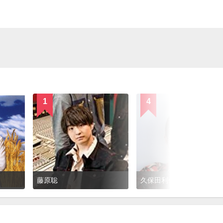
1
4
藤原聡
久保田利伸