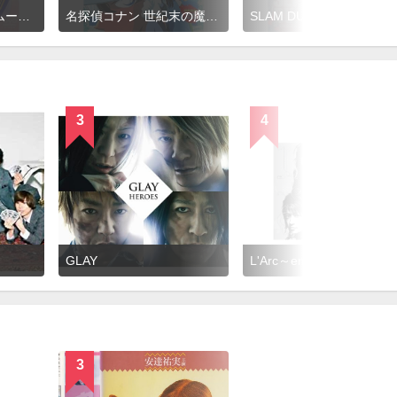
美少女戦士セーラームーンSuperS
名探偵コナン 世紀末の魔術師
SLAM DUNK
3
4
GLAY
L'Arc～en～Ciel
3