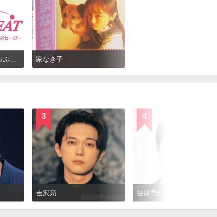
ブザー・ビート〜崖っぷちのヒーロー〜
家なき子
3
4
吉沢亮
谷原章介