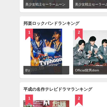
詳
美少女戦士セーラームーン
細
を
見
る
邦楽ロックバンドランキング
1
2
詳
B'z
Official髭男dism
細
を
見
る
平成の名作テレビドラマランキング
1
2