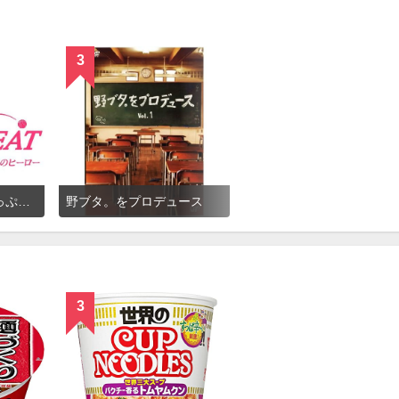
3
ブザー・ビート〜崖っぷちのヒーロー〜
野ブタ。をプロデュース
3