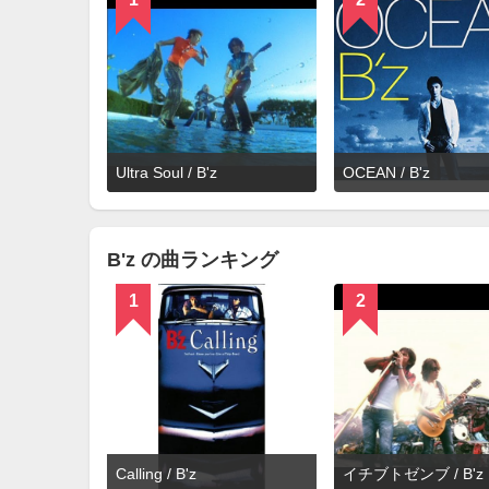
詳
Ultra Soul / B'z
OCEAN / B'z
細
を
見
る
B'z の曲ランキング
1
2
詳
Calling / B'z
イチブトゼンブ / B'z
細