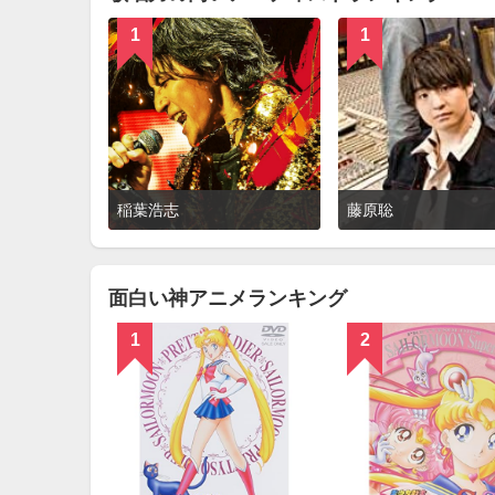
1
1
詳
稲葉浩志
藤原聡
細
を
見
る
面白い神アニメランキング
1
2