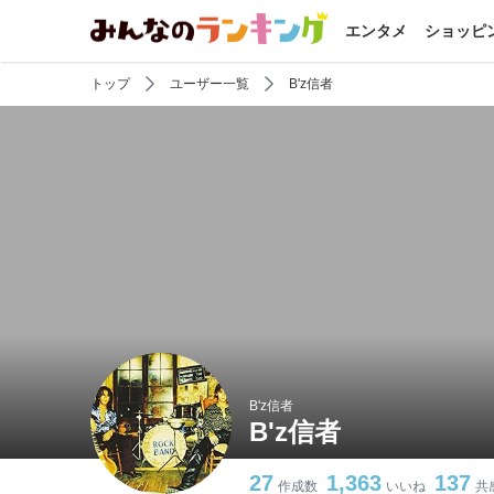
エンタメ
ショッピ
トップ
ユーザー一覧
B'z信者
B'z信者
B'z信者
27
1,363
137
作成数
いいね
共