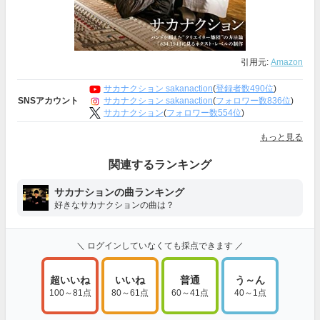
引用元:
Amazon
サカナクション sakanaction
(
登録者数490位
)
サカナクション sakanaction
(
フォロワー数836位
)
SNSアカウント
サカナクション
(
フォロワー数554位
)
もっと見る
関連するランキング
サカナションの曲ランキング
好きなサカナクションの曲は？
＼ ログインしていなくても採点できます ／
超いいね
いいね
普通
う～ん
100～81点
80～61点
60～41点
40～1点