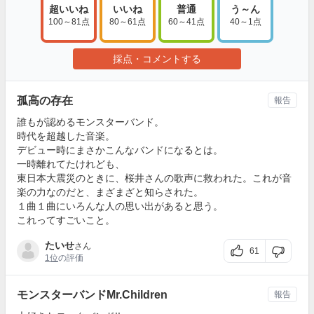
超いいね
いいね
普通
う～ん
100～81点
80～61点
60～41点
40～1点
採点・コメントする
孤高の存在
報告
誰もが認めるモンスターバンド。
時代を超越した音楽。
デビュー時にまさかこんなバンドになるとは。
一時離れてたけれども、
東日本大震災のときに、桜井さんの歌声に救われた。これが音
楽の力なのだと、まざまざと知らされた。
１曲１曲にいろんな人の思い出があると思う。
これってすごいこと。
たいせ
さん
61
1位
の評価
モンスターバンドMr.Children
報告