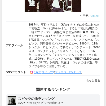
引用元:
Amazon
1987年、草野マサムネ（Gt.Vo）がすでに交流のあった
田村明浩（Ba）に声をかけた。すると田村は幼馴染の
三輪テツヤ（Gt）、美輪は同じ部活の﨑山龍男（Dr）と
声をかけていき4人で「スピッツ」を結成した。1991年
3月25日、シングル「ヒバリのこころ」とアルバム「ス
ピッツ」同時発売でメジャーデビュー。1995年、11th
プロフィール
シングル「ロビンソン」で初のオリコンチャートTOP10
入り。ロングヒットしミリオンヒットとなる。1996
年、13thシングル「チェリー」でもミリオンヒット達
成。1999年、初のベストアルバム「RECYCLE Greates
t Hits of SPITZ」を発売。現在は「ロックのほそ道」等
ライブを中心に活動している。
SNSアカウント
Spitz(スピッツ)
(
フォロワー数2118位
)
もっと見る
関連するランキング
スピッツの曲ランキング
あなたが好きなスピッツの曲名は？