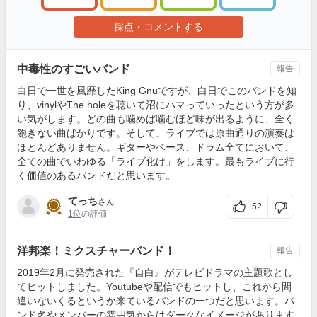
採点・コメントする
中毒性のすごいバンド
報告
白日で一世を風靡したKing Gnuですが、白日でこのバンドを知
り、vinylやThe holeを聴いて沼にハマっていったという方が多
い気がします。どの曲も噛めば噛むほど味が出るように、全く
飽きない曲ばかりです。そして、ライブでは原曲通りの演奏は
ほとんどありません。ギターやベース、ドラム全てにおいて、
全ての曲でいわゆる「ライブ化け」をします。最もライブに行
く価値のあるバンドだと思います。
てっち
さん
52
1位
の評価
洋邦楽！ミクスチャーバンド！
報告
2019年2月に発売された『自白』がテレビドラマの主題歌とし
てヒットしました。Youtubeや配信でもヒットし、これから間
違いないくるというか来ているバンドの一つだと思います。バ
ンド名やメンバーの雰囲気からはダークなイメージがあります