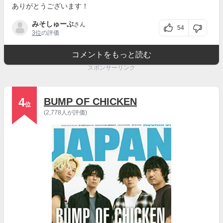
ありがとうございます！
みそしゅーぶ
さん
54
3位
の評価
コメントをもっと読む
スポンサーリンク
4
BUMP OF CHICKEN
位
(2,778人が評価)