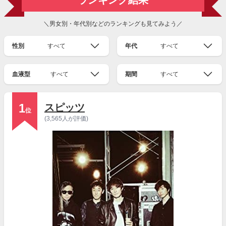
ランキング結果
＼男女別・年代別などのランキングも見てみよう／
性別
すべて
年代
すべて
血液型
すべて
期間
すべて
1
スピッツ
位
(3,565人が評価)