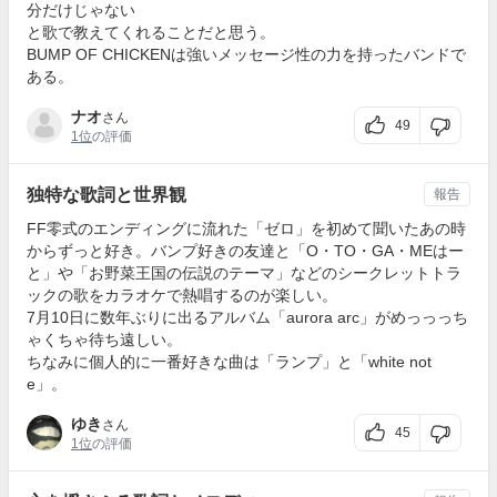
分だけじゃない
と歌で教えてくれることだと思う。
BUMP OF CHICKENは強いメッセージ性の力を持ったバンドで
ある。
ナオ
さん
49
1位
の評価
独特な歌詞と世界観
報告
FF零式のエンディングに流れた「ゼロ」を初めて聞いたあの時
からずっと好き。バンプ好きの友達と「O・TO・GA・MEはー
と」や「お野菜王国の伝説のテーマ」などのシークレットトラ
ックの歌をカラオケで熱唱するのが楽しい。
7月10日に数年ぶりに出るアルバム「aurora arc」がめっっっち
ゃくちゃ待ち遠しい。
ちなみに個人的に一番好きな曲は「ランプ」と「white not
e」。
ゆき
さん
45
1位
の評価