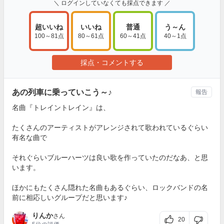
＼ ログインしていなくても採点できます ／
超いいね
いいね
普通
う～ん
100～81点
80～61点
60～41点
40～1点
採点・コメントする
あの列車に乗っていこう～♪
報告
名曲『トレイントレイン』は、
たくさんのアーティストがアレンジされて歌われているぐらい
有名な曲で
それぐらいブルーハーツは良い歌を作っていたのだなあ、と思
います。
ほかにもたくさん隠れた名曲もあるぐらい、ロックバンドの名
前に相応しいグループだと思います♪
りんか
さん
20