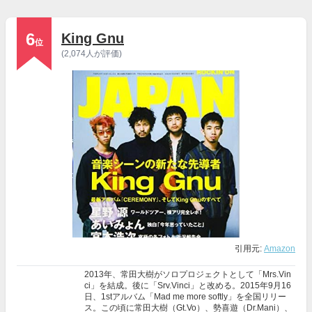
6
King Gnu
位
(2,074人が評価)
引用元:
Amazon
2013年、常田大樹がソロプロジェクトとして「Mrs.Vin
ci」を結成。後に「Srv.Vinci」と改める。2015年9月16
日、1stアルバム「Mad me more softly」を全国リリー
ス。この頃に常田大樹（Gt.Vo）、勢喜遊（Dr.Mani）、