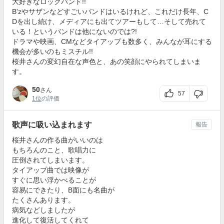
大好きなロックバンド!!
B'zやサザンなどすごいバンドはいるけれど、これだけ長年、C
Dを出し続け、メディアにも出てツアーもして…そして売れて
いる！というバンドは他にないのでは?!
ドラマや映画、CMなどタイアップも数多く、みんなが耳にする
機会が多いのもミスチル!!
桜井さんの変幻自在な声色と、あの笑顔にやられてしまいま
す。
50
さん
57
1位
の評価
歌声に吸い込まれます
報告
桜井さんの作る曲がいいのは
もちろんのこと、歌唱力に
圧倒されてしまいます。
タイアップ曲では映像が
すぐに思い浮かべることが
容易にできたり、B面にも名曲が
たくさんあります。
病気などしましたが
進化して復活してくれて