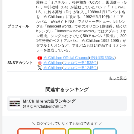
愛称は「ミスチル」。桜井和寿（Gt.Vo）、田原健一（G
t）、中川敬輔（Ba）が活動していたバンド「THE WAL
LS」に鈴木英哉（Dr）が加入し1989年1月1日バンド名
を「Mr.Children」に改める。1992年5月10日にミニア
ルバム「EVERYTHING」でメジャーデビュー。5thシン
プロフィール
グル「innocent world」で初のオリコン1位獲得。続く6t
hシングル「Tomorrow never knows」ではダブルミリオ
ン達成。シングルだけでなく5thアルバム「深海」、200
1年発売のベストアルバム「Mr.Children 1992-1995」が
ダブルミリオンなど、アルバムも計14作品でミリオンセ
ラーを達成している。
Mr.Children Official Channel
(
登録者数353位
)
Mr.Children
(
フォロワー数1538位
)
SNSアカウント
Mr.Children
(
フォロワー数1245位
)
もっと見る
関連するランキング
Mr.Childrenの曲ランキング
好きなMr.Childrenの曲は？
＼ ログインしていなくても採点できます ／