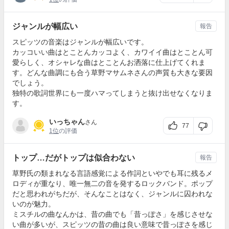
ジャンルが幅広い
報告
スピッツの音楽はジャンルが幅広いです。
カッコいい曲はとことんカッコよく、カワイイ曲はとことん可
愛らしく、オシャレな曲はとことんお洒落に仕上げてくれま
す。どんな曲調にも合う草野マサムネさんの声質も大きな要因
でしょう。
独特の歌詞世界にも一度ハマってしまうと抜け出せなくなりま
す。
いっちゃん
さん
77
1位
の評価
トップ…だがトップは似合わない
報告
草野氏の類まれなる言語感覚による作詞といやでも耳に残るメ
ロディが重なり、唯一無二の音を発するロックバンド。ポップ
だと思われがちだが、そんなことはなく、ジャンルに囚われな
いのが魅力。
ミスチルの曲なんかは、昔の曲でも「昔っぽさ」を感じさせな
い曲が多いが、スピッツの昔の曲は良い意味で昔っぽさを感じ