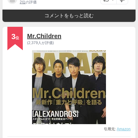
2位
の評価
コメントをもっと読む
3
Mr.Children
位
(2,379人が評価)
引用元:
Amazon