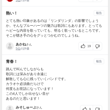
5位
の評価
熱い！
報告
とても熱い印象があるのは「リンダリンダ」の影響でしょう
か。そんなブルーハーツの魅力は歌詞にもあります。とっても
ヘビーな内容を歌っていても、明るく歌っているところです。
そこが聴き手の心をグッとつかむのでしょうね。
あかね
さん
19
5位
の評価
青春！
報告
跳んで叫んでしながらも
歌詞には深みがあり永遠に
解散しても心に残っていくバンドです。
カラオケ必須曲だらけで
何度もお世話になっています！
この4人でしか出せない音が
あるのだと思います！
みそしゅーぶ
さん
9