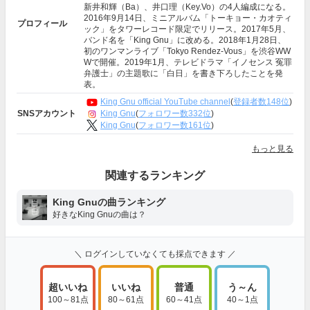
新井和輝（Ba）、井口理（Key.Vo）の4人編成になる。
2016年9月14日、ミニアルバム「トーキョー・カオティ
プロフィール
ック」をタワーレコード限定でリリース。2017年5月、
バンド名を「King Gnu」に改める。2018年1月28日、
初のワンマンライブ「Tokyo Rendez-Vous」を渋谷WW
Wで開催。2019年1月、テレビドラマ「イノセンス 冤罪
弁護士」の主題歌に「白日」を書き下ろしたことを発
表。
King Gnu official YouTube channel
(
登録者数148位
)
King Gnu
(
フォロワー数332位
)
SNSアカウント
King Gnu
(
フォロワー数161位
)
もっと見る
関連するランキング
King Gnuの曲ランキング
好きなKing Gnuの曲は？
＼ ログインしていなくても採点できます ／
超いいね
いいね
普通
う～ん
100～81点
80～61点
60～41点
40～1点