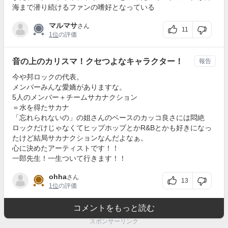
海まで潜り続けるファンの嗜好となっている
マルマサ
さん
11
1位
の評価
音の上のカリスマ！クセつよなキャラクター！
報告
今や邦ロックの代表。
メンバーみんな愛嬌がありますな。
5人のメンバー＋チームサカナクション
＝水を得たサカナ
「忘れられないの」の姐さんのベースのカッコ良さには悶絶
ロックだけじゃなくてヒップホップとかR&Bとかも好きになっ
たけど結局サカナクションなんだよなぁ。
心に決めたアーティストです！！
一郎先生！一生ついて行きます！！
ohha
さん
13
1位
の評価
コメントをもっと読む
スポンサーリンク