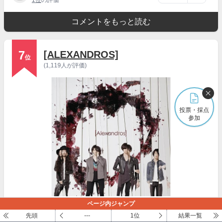
1位
の評価
コメントをもっと読む
7
[ALEXANDROS]
位
(1,119人が評価)
投票・採点
参加
ページ内ジャンプ
引用元:
Amazon
先頭
---
1位
結果一覧