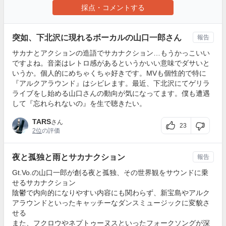
採点・コメントする
突如、下北沢に現れるボーカルの山口一郎さん
報告
サカナとアクションの造語でサカナクション…もうかっこいい
ですよね。音楽はレトロ感があるというかいい意味でダサいと
いうか。個人的にめちゃくちゃ好きです。MVも個性的で特に
『アルクアラウンド』はシビレます。最近、下北沢にてゲリラ
ライブをし始める山口さんの動向が気になってます。僕も遭遇
して『忘れられないの』を生で聴きたい。
TARS
さん
23
2位
の評価
夜と孤独と雨とサカナクション
報告
Gt.Vo.の山口一郎が創る夜と孤独、その世界観をサウンドに乗
せるサカナクション
陰鬱で内向的になりやすい内容にも関わらず、新宝島やアルク
アラウンドといったキャッチーなダンスミュージックに変貌さ
せる
また、フクロウやネプトゥーヌスといったフォークソングが深