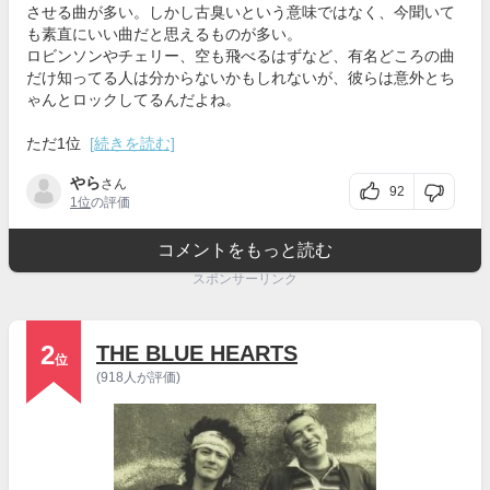
させる曲が多い。しかし古臭いという意味ではなく、今聞いて
も素直にいい曲だと思えるものが多い。
ロビンソンやチェリー、空も飛べるはずなど、有名どころの曲
だけ知ってる人は分からないかもしれないが、彼らは意外とち
ゃんとロックしてるんだよね。
ただ1位
[続きを読む]
やら
さん
92
1位
の評価
コメントをもっと読む
スポンサーリンク
2
THE BLUE HEARTS
位
(918人が評価)