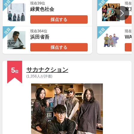
注目
注目
現在39位
現在2
緑黄色社会
東
採点する
注目
注目
現在364位
現在7
浜田省吾
WA
採点する
5
サカナクション
位
(1,356人が評価)