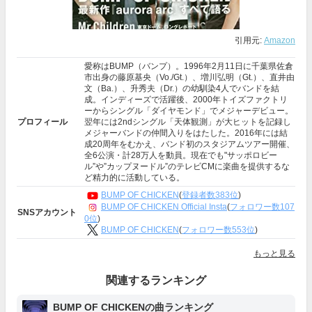
引用元:
Amazon
愛称はBUMP（バンプ）。1996年2月11日に千葉県佐倉
市出身の藤原基央（Vo./Gt.）、増川弘明（Gt.）、直井由
文（Ba.）、升秀夫（Dr.）の幼馴染4人でバンドを結
成。インディーズで活躍後、2000年トイズファクトリ
ーからシングル「ダイヤモンド」でメジャーデビュー。
プロフィール
翌年には2ndシングル「天体観測」が大ヒットを記録し
メジャーバンドの仲間入りをはたした。2016年には結
成20周年をむかえ、バンド初のスタジアムツアー開催、
全6公演・計28万人を動員。現在でも"サッポロビー
ル”や”カップヌードル”のテレビCMに楽曲を提供するな
ど精力的に活動している。
BUMP OF CHICKEN
(
登録者数383位
)
BUMP OF CHICKEN Official Insta
(
フォロワー数107
SNSアカウント
0位
)
BUMP OF CHICKEN
(
フォロワー数553位
)
もっと見る
関連するランキング
BUMP OF CHICKENの曲ランキング