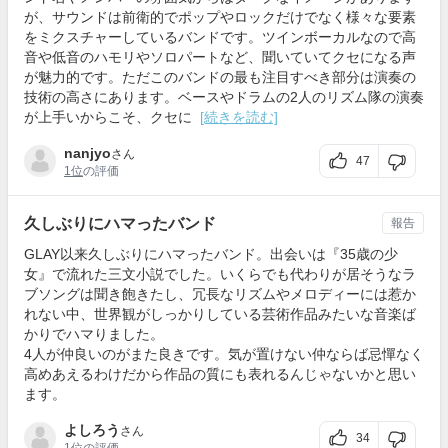
が、サウンドは前衛的でポップやロックだけでなく様々な要素
をミクスチャーしているバンドです。ツインボーカルなので高
音や低音のハモリやソロパートなど、聞いていてクセになる声
が魅力的です。ただこのバンドの最も注目すべき部分は演奏の
技術の高さにあります。ベースやドラムの2人のリズム隊の演奏
が上手いからこそ、クセに
[続きを読む]
nanjyo
さん
47
1位
の評価
久しぶりにハマったバンド
報告
GLAY以来久しぶりにハマったバンド。出会いは『35歳の少
女』で流れた三文小説でした。いくらでも代わりが居そうなラ
ブソングは聞き飽きたし、冗長なリズムやメロディーには惹か
れない中、世界観がしっかりしている芸術作品みたいな音楽ば
かりでハマりました。
4人が仲良いのがまた良きです。気が置けない仲ならば忌憚なく
高めあえるわけだから作品の質にも表れるんじゃないかと思い
ます。
よしろう
さん
34