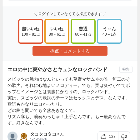
＼ ログインしていなくても採点できます ／
超いいね
いいね
普通
う～ん
100～81点
80～61点
60～41点
40～1点
採点・コメントする
エロの中に爽やかさとキュンなロックバンド
報告
スピッツの魅力はなんといっても草野マサムネの唯一無二のそ
の歌声。それに心地よいメロディー。でも、実は爽やかででポ
ップなイメージとは裏腹にかなりの、ロックバンド。
実は、スピッツの歌詞のテーマはセックスとデス。なんです。
歌詞もかなりエロかったり。
どの曲も聞いても全然あきなくて。
リズム隊も、演奏めっちゃ！上手なんです。もー最高なんで
す。好きなんです。
タコタコタコ
さん
128
1位
の評価