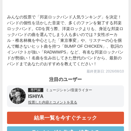
みんなの投票で「邦楽ロックバンド人気ランキング」を決定！
バンドの個性を活かした音楽で、多くのファンを魅了する邦楽
ロックバンド。CDを買う際、洋楽ロックよりも、身近な邦楽ロ
ックバンドの曲を選んでしまう人も多いのでは？女性ボーカ
ル・椎名林檎を中心とした「東京事変」や、リスナーの心を掴
んで離さないヒット曲を持つ「BUMP OF CHICKEN」、歌詞の
インパクトが強い「RADWIMPS」など、有名な邦楽ロックバン
ドが勢揃い！名曲を生み出してきた歴代のバンドから、最新の
バンドまであなたのおすすめを教えてください！
最終更新日: 2026/08/10
注目のユーザー
専門家
ミュージシャン/音楽ライター
ISHIYA
投票した内容とコメントを見る
結果一覧を今すぐチェック