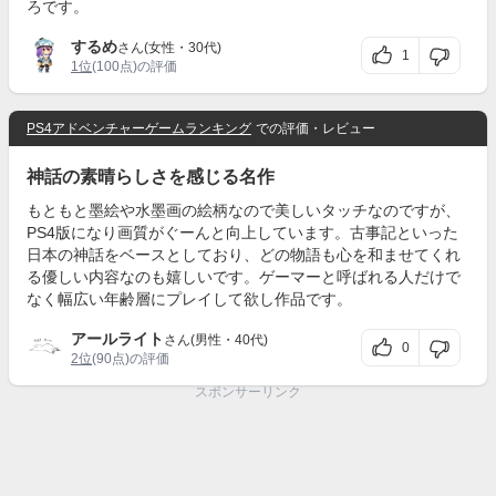
ろです。
するめ
さん(女性・30代)
1
1位
(100点)の評価
PS4アドベンチャーゲームランキング
での評価・レビュー
神話の素晴らしさを感じる名作
もともと墨絵や水墨画の絵柄なので美しいタッチなのですが、
PS4版になり画質がぐーんと向上しています。古事記といった
日本の神話をベースとしており、どの物語も心を和ませてくれ
る優しい内容なのも嬉しいです。ゲーマーと呼ばれる人だけで
なく幅広い年齢層にプレイして欲し作品です。
アールライト
さん(男性・40代)
0
2位
(90点)の評価
スポンサーリンク