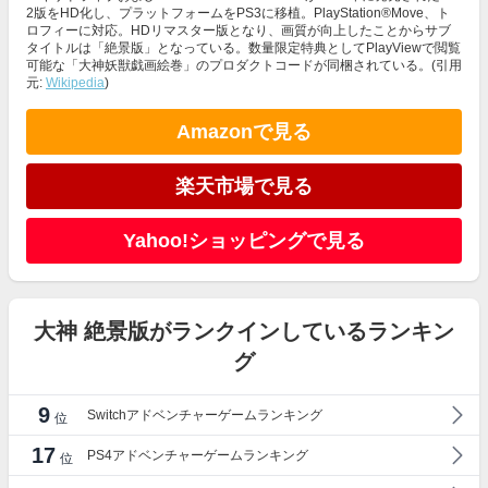
2版をHD化し、プラットフォームをPS3に移植。PlayStation®Move、ト
ロフィーに対応。HDリマスター版となり、画質が向上したことからサブ
タイトルは「絶景版」となっている。数量限定特典としてPlayViewで閲覧
可能な「大神妖獣戯画絵巻」のプロダクトコードが同梱されている。(引用
元:
Wikipedia
)
Amazonで見る
楽天市場で見る
Yahoo!ショッピングで見る
大神 絶景版がランクインしているランキン
グ
9
Switchアドベンチャーゲームランキング
位
17
PS4アドベンチャーゲームランキング
位