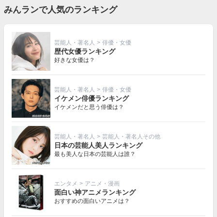
みんランで人気のランキング
芸能人・著名人
>
俳優・女優
歴代女優ランキング
好きな女優は？
芸能人・著名人
>
俳優・女優
イケメン俳優ランキング
イケメンだと思う俳優は？
芸能人・著名人
>
芸能人・著名人その他
日本の芸能人美人ランキング
最も美人な日本の芸能人は誰？
エンタメ
>
アニメ・漫画
面白い神アニメランキング
おすすめの面白いアニメは？