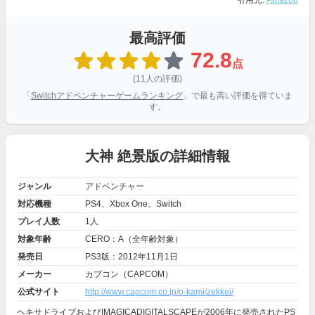
引用元:
Amazon
最高評価
72.8
点
(11人の評価)
「
Switchアドベンチャーゲームランキング
」で最も高い評価を得ていま
す。
大神 絶景版の詳細情報
ジャンル
アドベンチャー
対応機種
PS4、Xbox One、Switch
プレイ人数
1人
対象年齢
CERO：A（全年齢対象）
発売日
PS3版：2012年11月1日
メーカー
カプコン（CAPCOM）
公式サイト
http://www.capcom.co.jp/o-kami/zekkei/
ヘキサドライブおよびIMAGICADIGITALSCAPEが2006年に発売されたPS