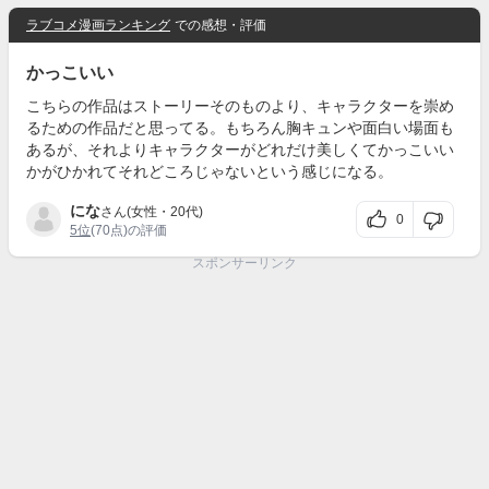
ラブコメ漫画ランキング
での感想・評価
かっこいい
こちらの作品はストーリーそのものより、キャラクターを崇め
るための作品だと思ってる。もちろん胸キュンや面白い場面も
あるが、それよりキャラクターがどれだけ美しくてかっこいい
かがひかれてそれどころじゃないという感じになる。
にな
さん(女性・20代)
0
5位
(70点)の評価
スポンサーリンク