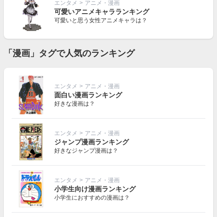
エンタメ
>
アニメ・漫画
可愛いアニメキャラランキング
可愛いと思う女性アニメキャラは？
「漫画」タグで人気のランキング
エンタメ
>
アニメ・漫画
面白い漫画ランキング
好きな漫画は？
エンタメ
>
アニメ・漫画
ジャンプ漫画ランキング
好きなジャンプ漫画は？
エンタメ
>
アニメ・漫画
小学生向け漫画ランキング
小学生におすすめの漫画は？