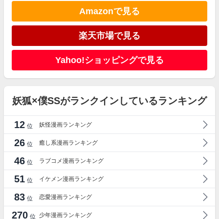
Amazonで見る
楽天市場で見る
Yahoo!ショッピングで見る
妖狐×僕SSがランクインしているランキング
12
妖怪漫画ランキング
位
26
癒し系漫画ランキング
位
46
ラブコメ漫画ランキング
位
51
イケメン漫画ランキング
位
83
恋愛漫画ランキング
位
270
少年漫画ランキング
位