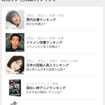
芸能人・著名人
>
俳優・女優
歴代女優ランキング
好きな女優は？
芸能人・著名人
>
俳優・女優
イケメン俳優ランキング
イケメンだと思う俳優は？
芸能人・著名人
>
芸能人・著名人その他
日本の芸能人美人ランキング
最も美人な日本の芸能人は誰？
エンタメ
>
アニメ・漫画
面白い神アニメランキング
おすすめの面白いアニメは？