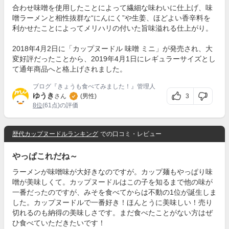
合わせ味噌を使用したことによって繊細な味わいに仕上げ、味
噌ラーメンと相性抜群な“にんにく”や生姜、ほどよい香辛料を
利かせたことによってメリハリの付いた旨味溢れる仕上がり。
2018年4月2日に「カップヌードル 味噌 ミニ」が発売され、大
変好評だったことから、2019年4月1日にレギュラーサイズとし
て通年商品へと格上げされました。
ブログ『きょうも食べてみました！』管理人
ゆうき
3
さん
(男性)
8位
(61点)の評価
歴代カップヌードルランキング
での口コミ・レビュー
やっぱこれだね～
ラーメンが味噌味が大好きなのですが。カップ麺もやっぱり味
噌が美味しくて。カップヌードルはこの子を知るまで他の味が
一番だったのですが、みそを食べてからは不動の1位が誕生しま
した。カップヌードルで一番好き！ほんとうに美味しい！売り
切れるのも納得の美味しさです。まだ食べたことがない方はぜ
ひ食べていただきたいです！