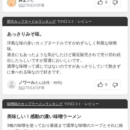
みよ
さん
0
5位
(70点)の評価
歴代カップヌードルランキング
での口コミ・レビュー
あっさりみそ味。
洋風な味の多いカップヌードルですがめずらしく和風な味噌
味。
過去にもあったような気がしたけど最近販売されて売り切れ続
出したらしいですが普通においしいです。
濃厚な味噌って感じではないのですがあっさりしていて飽きず
に食べれる味なので好きです。
ノワール
さん(女性・40代)
0
6位
(70点)の評価
味噌味のカップラーメンランキング
での口コミ・レビュー
美味しい！感動の濃い味噌ラーメン
3種の味噌を使っており最後まで濃厚な味噌のスープとそれに絡