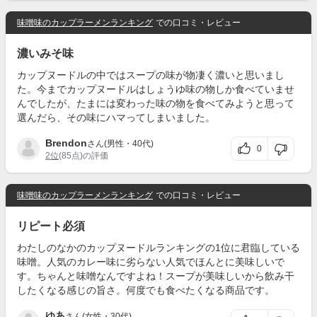
味噌味のカップラーメンランキング
での口コミ・レビュー
濃いみそ味
カップヌードルの中ではスープの味が物凄く濃いと思いまし
た。今までカップヌードルはしょうゆ味の物しか食べていませ
んでしたが、たまには変わった味の物を食べてみようと思って
選んだら、その味にハマってしまいました。
Brendon
さん(男性・40代)
0
2位
(85点)の評価
味噌味のカップラーメンランキング
での口コミ・レビュー
リピート必須
わたしのなかのカップヌードルランキングの1位に君臨している
味噌。人気のカレー味に劣らない人気でほんとに美味しいで
す。ちゃんと味噌なんですよね！スープが美味しいから飲み干
したくなる感じの旨さ。何度でも食べたくなる商品です。
ゆあ
さん(女性・30代)