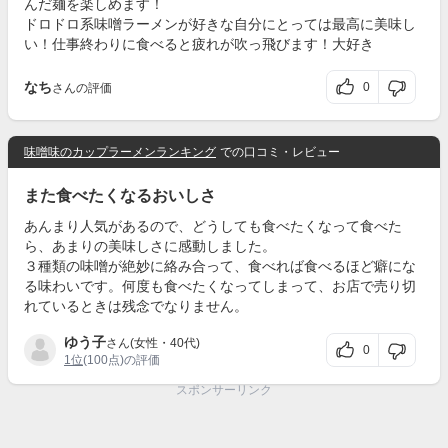
んだ麺を楽しめます！
ドロドロ系味噌ラーメンが好きな自分にとっては最高に美味し
い！仕事終わりに食べると疲れが吹っ飛びます！大好き
なち
0
さんの評価
味噌味のカップラーメンランキング
での口コミ・レビュー
また食べたくなるおいしさ
あんまり人気があるので、どうしても食べたくなって食べた
ら、あまりの美味しさに感動しました。
３種類の味噌が絶妙に絡み合って、食べれば食べるほど癖にな
る味わいです。何度も食べたくなってしまって、お店で売り切
れているときは残念でなりません。
ゆう子
さん(女性・40代)
0
1位
(100点)の評価
スポンサーリンク