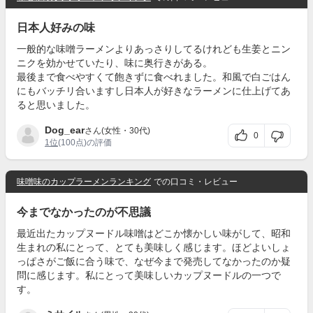
日本人好みの味
一般的な味噌ラーメンよりあっさりしてるけれども生姜とニン
ニクを効かせていたり、味に奥行きがある。
最後まで食べやすくて飽きずに食べれました。和風で白ごはん
にもバッチリ合いますし日本人が好きなラーメンに仕上げてあ
ると思いました。
Dog_ear
さん(女性・30代)
0
1位
(100点)の評価
味噌味のカップラーメンランキング
での口コミ・レビュー
今までなかったのが不思議
最近出たカップヌードル味噌はどこか懐かしい味がして、昭和
生まれの私にとって、とても美味しく感じます。ほどよいしょ
っぱさがご飯に合う味で、なぜ今まで発売してなかったのか疑
問に感じます。私にとって美味しいカップヌードルの一つで
す。