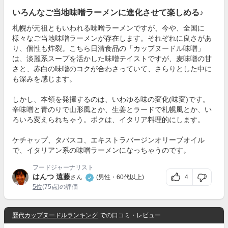
いろんなご当地味噌ラーメンに進化させて楽しめる♪
札幌が元祖ともいわれる味噌ラーメンですが、今や、全国に
様々なご当地味噌ラーメンが存在します。それぞれに良さがあ
り、個性も炸裂。こちら日清食品の「カップヌードル味噌」
は、淡麗系スープを活かした味噌テイストですが、麦味噌の甘
さと、赤白の味噌のコクが合わさっていて、さらりとした中に
も深みを感じます。
しかし、本領を発揮するのは、いわゆる味の変化(味変)です。
辛味噌と青のりで山形風とか、生姜とラードで札幌風とか、い
ろいろ変えられちゃう。ボクは、イタリア料理的にします。
ケチャップ、タバスコ、エキストラバージンオリーブオイル
で、イタリアン系の味噌ラーメンになっちゃうのです。
フードジャーナリスト
はんつ 遠藤
4
さん
(男性・60代以上)
5位
(75点)の評価
歴代カップヌードルランキング
での口コミ・レビュー