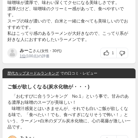
味噌味が濃厚で、味わい深くてクセになる美味しさです。
濃厚だけど、味噌味のクリーミー感があって、食べやすいで
す。
スープの味が濃いので、白米と一緒に食べても美味しいのでお
すすめです。
私はこってり感のあるラーメンが大好きなので、こってり系が
好きな人におすすめしたいラーメンです。
みーこ
さん(女性・30代)
1
1位
(100点)の評価
歴代カップヌードルランキング
での口コミ・レビュー
ご飯が欲しくなる(炭水化物が・・・)
「おむすびに合うランキング No.1」という事で。甘みのあ
る濃厚お味噌のスープが美味しい！
味噌汁感覚とはいきませんが、それでも白いご飯が欲しくな
る味で。「食べたい！でも、食べすぎになりそうで怖い！」と
いう、ラーメン+白米のダブル炭水化物に、心の葛藤が激しい一
品です。