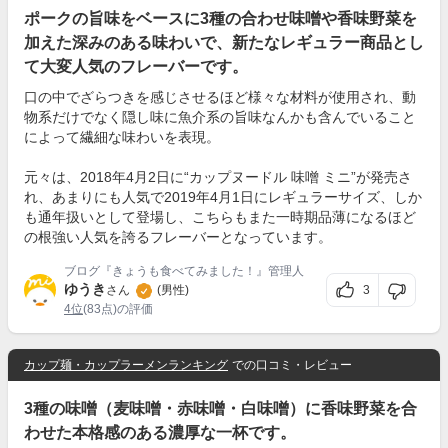
ポークの旨味をベースに3種の合わせ味噌や香味野菜を
加えた深みのある味わいで、新たなレギュラー商品とし
て大変人気のフレーバーです。
口の中でざらつきを感じさせるほど様々な材料が使用され、動
物系だけでなく隠し味に魚介系の旨味なんかも含んでいること
によって繊細な味わいを表現。
元々は、2018年4月2日に“カップヌードル 味噌 ミニ”が発売さ
れ、あまりにも人気で2019年4月1日にレギュラーサイズ、しか
も通年扱いとして登場し、こちらもまた一時期品薄になるほど
の根強い人気を誇るフレーバーとなっています。
ブログ『きょうも食べてみました！』管理人
ゆうき
3
さん
(男性)
4位
(83点)の評価
カップ麺・カップラーメンランキング
での口コミ・レビュー
3種の味噌（麦味噌・赤味噌・白味噌）に香味野菜を合
わせた本格感のある濃厚な一杯です。