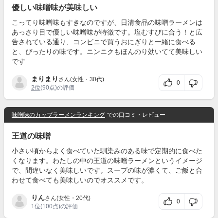
優しい味噌味が美味しい
こってり味噌味もすきなのですが、日清食品の味噌ラーメンは
あっさり目で優しい味噌味が特徴です。塩むすびに合う！と広
告されている通り、コンビニで買うおにぎりと一緒に食べる
と、ぴったりの味です。ニンニクもほんのり効いてて美味しい
です
まりまり
さん(女性・30代)
0
2位
(90点)の評価
味噌味のカップラーメンランキング
での口コミ・レビュー
王道の味噌
小さい頃からよく食べていた馴染みのある味で定期的に食べた
くなります。わたしの中の王道の味噌ラーメンというイメージ
で、間違いなく美味しいです。スープの味が濃くて、ご飯と合
わせて食べても美味しいのでオススメです。
りん
さん(女性・20代)
0
1位
(100点)の評価