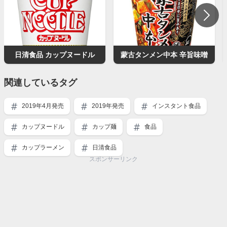
日清食品 カップヌードル
蒙古タンメン中本 辛旨味噌
関連しているタグ
2019年4月発売
2019年発売
インスタント食品
カップヌードル
カップ麺
食品
カップラーメン
日清食品
スポンサーリンク