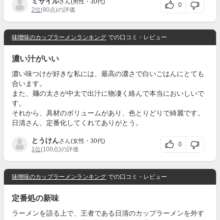
ミサイル
さん(男性・30代)
0
2位
(90点)の評価
味噌味のカップラーメンランキング
での口コミ・レビュー
濃い汁がいい
濃い味つけが好きな私には、最高の濃さで白いごはんにとても
合います。
また、麺の太さが中太で出汁に物凄く絡んで本当においしいで
す。
それから、具材のボリュームがあり、色とりどりで綺麗です。
日清さん、定番化してくれてありがとう。
とうけん
さん(女性・30代)
0
1位
(100点)の評価
味噌味のカップラーメンランキング
での口コミ・レビュー
定番処の新味
ラーメンを語る上で、王者である日清のカップラーメンを外す