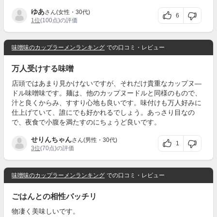
ゆあ
さん(女性・30代)
6
1位
(100点)の評価
味噌味のカップラーメンランキング
での口コミ・レビュー
万人受けする味噌
店頭ではあまり見かけないですが、それだけ貴重なカップヌ—
ドル味噌味です。麺は、他のカップヌードルと同様のもので、
汁と良くからみ、すすり心地も良いです。味付けも万人好みに
仕上げていて、誰にでも好かれるでしょう。あっさり目なの
で、夜食で小腹を満たすのにちょうど良いです。
せりんちゃん
さん(男性・30代)
1
3位
(70点)の評価
味噌味のカップラーメンランキング
での口コミ・レビュー
ごはんとの相性バッチリ
物凄く美味しいです。