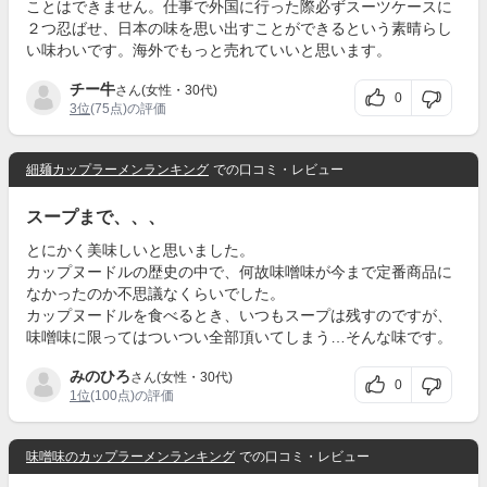
ことはできません。仕事で外国に行った際必ずスーツケースに
２つ忍ばせ、日本の味を思い出すことができるという素晴らし
い味わいです。海外でもっと売れていいと思います。
チー牛
さん(女性・30代)
0
3位
(75点)の評価
細麺カップラーメンランキング
での口コミ・レビュー
スープまで、、、
とにかく美味しいと思いました。
カップヌードルの歴史の中で、何故味噌味が今まで定番商品に
なかったのか不思議なくらいでした。
カップヌードルを食べるとき、いつもスープは残すのですが、
味噌味に限ってはついつい全部頂いてしまう…そんな味です。
みのひろ
さん(女性・30代)
0
1位
(100点)の評価
味噌味のカップラーメンランキング
での口コミ・レビュー