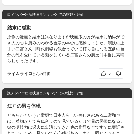
嵐メンバー出演映画ランキング
での感想・評価
結末に感動
原作の漫画と結末は異なりますが映画版の方が結末に納得がで
き人の心や痛みのわかる吉宗の本心に感動しました。演技の上
手い二宮さんは時代劇姿も似合っていて打ち首になる直前の自
分の死を受けている顔をしている二宮さんの演技は本当に素晴
らしかったです。
ライムライコ
0
さんの評価
嵐メンバー出演映画ランキング
での感想・評価
江戸の男を体現
どちらかというと童顔で日本人らしい美しさのある二宮和也
は、着物がとても似合うので見ているだけで目の保養になる。
彼の演技力は過去に出演してきた他の作品などですでに実証さ
れているため、見ていて安心感がある。また、同じくジャニー