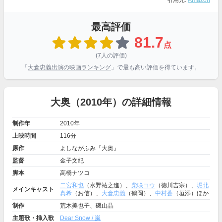
引用元:
Amazon
最高評価
81.7
点
(7人の評価)
「
大倉忠義出演の映画ランキング
」で最も高い評価を得ています。
大奥（2010年）の詳細情報
制作年
2010年
上映時間
116分
原作
よしながふみ『大奥』
監督
金子文紀
脚本
高橋ナツコ
二宮和也
（水野祐之進）、
柴咲コウ
（徳川吉宗）、
堀北
メインキャスト
真希
（お信）、
大倉忠義
（鶴岡）、
中村蒼
（垣添）ほか
制作
荒木美也子、磯山晶
主題歌・挿入歌
Dear Snow / 嵐