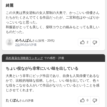
綺麗
この大奥は男女逆転の女人禁制の大奥で、かっこいい俳優さん
たちがたくさんでてくる作品だったが、二宮和也はやっぱりか
っこいいなと思った。
和服姿がとっても美しく、柴咲コウとの絡みもとっても美しい
ものだった。
めろんぱん
さん(女性・20代)
2
2位
(90点)の評価
高杉真宙出演映画ランキング
での感想・評価
ちょい役ながら非常にいい味を出している
大奥という非常にビッグ作品であり、自身も人気俳優であるな
かで、比較的地味な役柄。しかし、いい味を出していて、色々
な役をこなせる人がいて作品がなりたっているということを感
じさせてくれます。
たくぼん
0
さんの評価