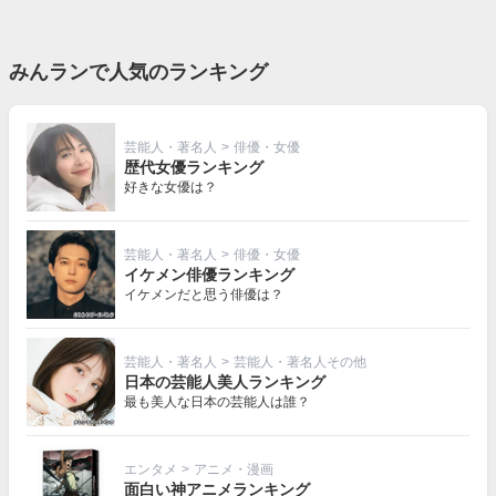
みんランで人気のランキング
芸能人・著名人
>
俳優・女優
歴代女優ランキング
好きな女優は？
芸能人・著名人
>
俳優・女優
イケメン俳優ランキング
イケメンだと思う俳優は？
芸能人・著名人
>
芸能人・著名人その他
日本の芸能人美人ランキング
最も美人な日本の芸能人は誰？
エンタメ
>
アニメ・漫画
面白い神アニメランキング