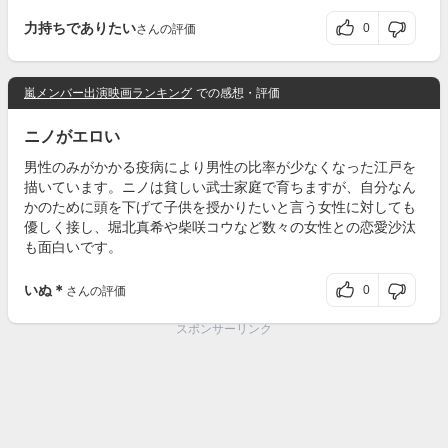
力持ちでありたい
0
さんの評価
嵐メンバー出演映画ランキング
での感想・評価
ニノがエロい
男性のみがかかる疫病により男性の比率が少なくなった江戸を
描いています。ニノは貧しい武士家庭で育ちますが、自分なん
かのために頭を下げて子供を授かりたいと言う女性に対しても
優しく接し、堀北真希や柴咲コウなど数々の女性との恋愛沙汰
も面白いです。
いぬ＊
0
さんの評価
スポンサーリンク