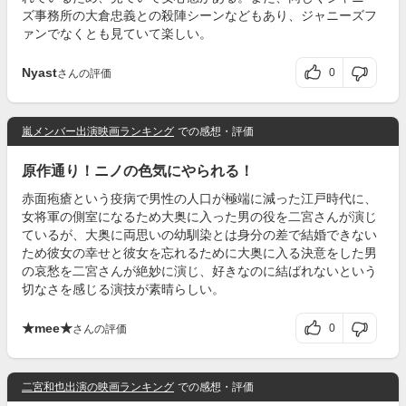
ズ事務所の大倉忠義との殺陣シーンなどもあり、ジャニーズフ
ァンでなくとも見ていて楽しい。
Nyast
0
さんの評価
嵐メンバー出演映画ランキング
での感想・評価
原作通り！ニノの色気にやられる！
赤面疱瘡という疫病で男性の人口が極端に減った江戸時代に、
女将軍の側室になるため大奥に入った男の役を二宮さんが演じ
ているが、大奥に両思いの幼馴染とは身分の差で結婚できない
ため彼女の幸せと彼女を忘れるために大奥に入る決意をした男
の哀愁を二宮さんが絶妙に演じ、好きなのに結ばれないという
切なさを感じる演技が素晴らしい。
★mee★
0
さんの評価
二宮和也出演の映画ランキング
での感想・評価