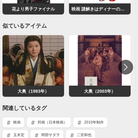
花より男子ファイナル
映画 謎解きはディナーのあとで
似ているアイテム
大奥（1983年）
大奥（2003年）
関連しているタグ
映画
邦画（日本映画）
2010年制作
玉木宏
阿部サダヲ
二宮和也