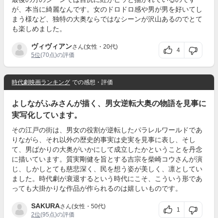
が、本当に綺麗なんです。女のドロドロ感や男が男を好いてし
まう様など、独特の大奥ならではなシーンが沢山あるのでとて
も楽しめました。
ヴィヴィアン
さん(女性・20代)
4
5位
(70点)の評価
時代劇映画ランキング
での感想・評価
よしながふみさんが描く、男女逆転大奥の物語を見事に
実写化しています。
その江戸の街は、男女の役割が逆転したパラレルワールドであ
りながら、それ以外の歴史的事実は史実を見事に表し、そし
て、男ばかりの大奥がいかにして成立したかということを丹念
に描いています。質実剛健を旨とする吉宗を柴崎コウさんが演
じ、しかしとても慈悲深く、民を想う姿が美しく、凛としてい
ました。時代劇が衰退するという時代にこそ、こういう形であ
っても大掛かりな作品が作られるのは嬉しいものです。
SAKURA
さん(女性・50代)
1
2位
(95点)の評価