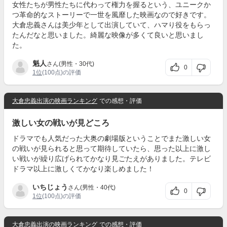
女性たちが男性たちに代わって権力を握るという、ユニークか
つ革命的なストーリーで一世を風靡した映画なので好きです。
大倉忠義さんは美少年として出演していて、ハマり役をもらっ
たんだなと思いました。綺麗な映像が多くて良いと思いまし
た。
魁人
さん(男性・30代)
0
1位
(100点)の評価
大倉忠義出演の映画ランキング
での感想・評価
激しい女の戦いが見どころ
ドラマでも人気だった大奥の劇場版ということでまた激しい女
の戦いが見られると思って期待していたら、思った以上に激し
い戦いが繰り広げられてかなり見ごたえがありました。テレビ
ドラマ以上に激しくてかなり楽しめました！
いちじょう
さん(男性・40代)
0
1位
(100点)の評価
大倉忠義出演の映画ランキング
での感想・評価