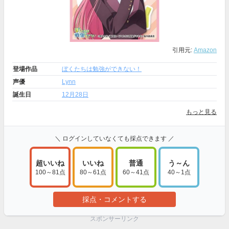
引用元:
Amazon
登場作品
ぼくたちは勉強ができない！
声優
Lynn
誕生日
12月28日
もっと見る
＼ ログインしていなくても採点できます ／
超いいね
いいね
普通
う～ん
100～81点
80～61点
60～41点
40～1点
採点・コメントする
スポンサーリンク