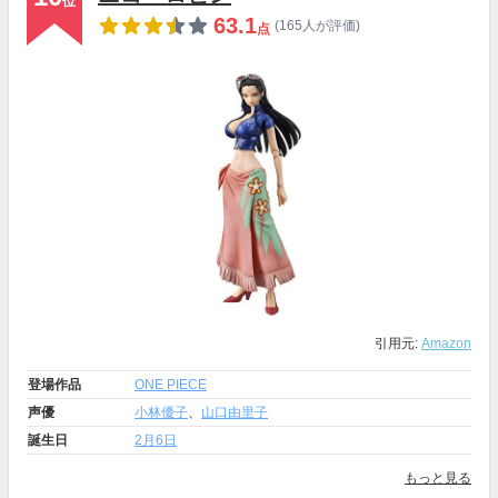
位
63.1
(165人が評価)
点
引用元:
Amazon
登場作品
ONE PIECE
声優
小林優子
、
山口由里子
誕生日
2月6日
もっと見る