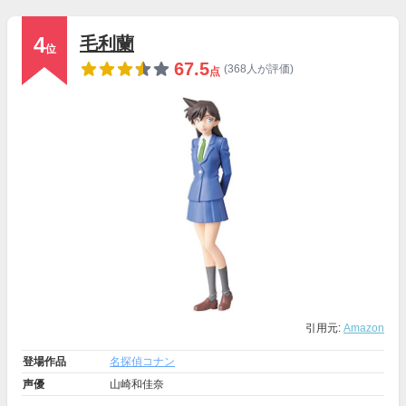
4
毛利蘭
位
67.5
(368人が評価)
点
引用元:
Amazon
登場作品
名探偵コナン
声優
山崎和佳奈