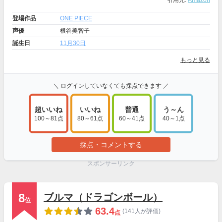
引用元:
Amazon
登場作品
ONE PIECE
声優
根谷美智子
誕生日
11月30日
もっと見る
＼ ログインしていなくても採点できます ／
超いいね
いいね
普通
う～ん
100～81点
80～61点
60～41点
40～1点
採点・コメントする
スポンサーリンク
8
ブルマ（ドラゴンボール）
位
63.4
(141人が評価)
点