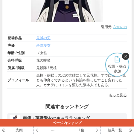
引用元:
Amazon
登場作品
鬼滅の刃
声優
茅野愛衣
年齢 / 性別
- / 女性
会得呼吸
花の呼吸
投票・採点
所属 / 階級
鬼殺隊 / 元柱
参加
蟲柱・胡蝶しのぶの実姉にして元花柱。すでに故人。鬼
プロフィール
とも仲良くできるという持論を持ったすこし変わった
人。カナヲにコインを渡した張本人でもある。
もっと見る
関連するランキング
声優・茅野愛衣のキャラランキング
ページ内ジャンプ
茅野愛衣が演じるキャラで好きなのは？
先頭
---
1位
結果一覧