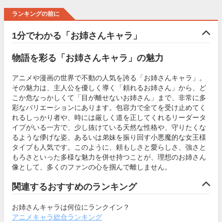
ランキングの前に
1分でわかる「お姉さんキャラ」
物語を彩る「お姉さんキャラ」の魅力
アニメや漫画の世界で不動の人気を誇る「お姉さんキャラ」。
その魅力は、主人公を優しく導く「頼れるお姉さん」から、ど
こか危なっかしくて「目が離せないお姉さん」まで、非常に多
彩なバリエーションにあります。包容力で全てを受け止めてく
れるしっかり者や、時には厳しく道を正してくれるリーダータ
イプがいる一方で、少し抜けている天然な性格や、守りたくな
るような儚げな姿、あるいは弟妹を振り回す小悪魔的な女王様
タイプも人気です。このように、頼もしさと愛らしさ、強さと
もろさといった多様な魅力を併せ持つことが、理想のお姉さん
像として、多くのファンの心を掴んで離しません。
関連するおすすめのランキング
お姉さんキャラは何位にランクイン？
アニメキャラ総合ランキング