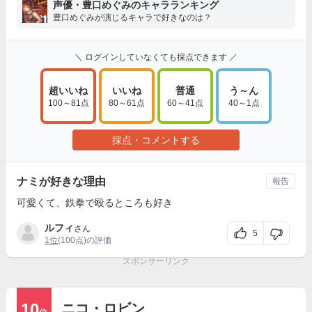
声優・豊口めぐみのキャラランキング
豊口めぐみが演じるキャラで好きなのは？
＼ ログインしていなくても採点できます ／
超いいね
いいね
普通
う～ん
100～81点
80～61点
60～41点
40～1点
採点・コメントする
ナミが好きな理由
報告
可愛くて、鉄拳で殴るところも好き
ルフィ
さん
5
1位
(100点)の評価
スポンサーリンク
10
ニコ・ロビン