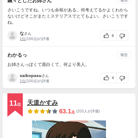
飄々としたお姉さん
報告
さいこうですね。いつも余裕がある、何考えてるかよくわから
ないけどそこがまたミステリアスでとてもよい。さいこうです
ね。
な
さん
6
1位
(100点)の評価
わかるっ
報告
お姉さんっぽくて面白くて、何より美人。
saikopasu
さん
4
1位
(100点)の評価
11
天道かすみ
位
63.1
(203人が評価)
点