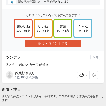
鶴ひろみが演じたキャラで好きなのは？
＼ ログインしていなくても採点できます ／
超いいね
いいね
普通
う～ん
100～81点
80～61点
60～41点
40～1点
採点・コメントする
ツンデレ
報告
Ｚとか、超のスカーフが好き
拘束好き
さん
6
1位
(100点)の評価
新着・注目
まだまだ採点・コメントが少ない候補です。ご存知の場合はぜひ採点をお願いし
ます！