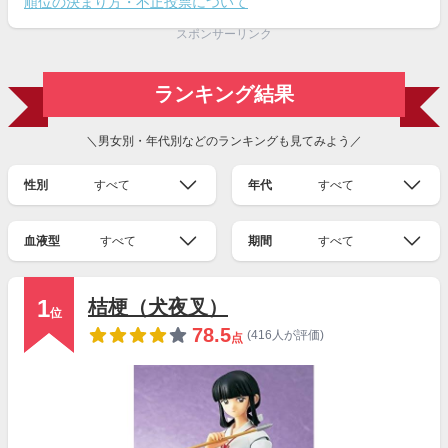
順位の決まり方・不正投票について
スポンサーリンク
ランキング結果
＼男女別・年代別などのランキングも見てみよう／
性別
すべて
年代
すべて
血液型
すべて
期間
すべて
1
桔梗（犬夜叉）
位
78.5
(416人が評価)
点