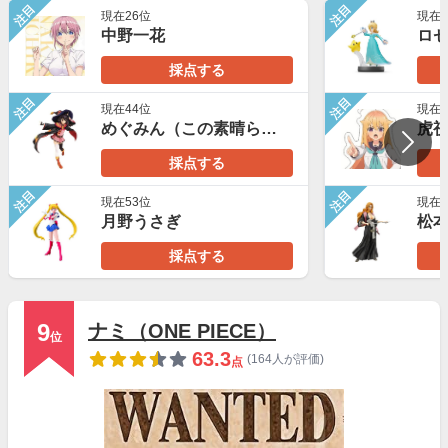
注目
注目
現在26位
現在1
中野一花
ロ
採点する
注目
注目
現在44位
現在8
めぐみん（この素晴らしい世界に祝福を！）
虎
採点する
注目
注目
現在53位
現在6
月野うさぎ
松
採点する
9
ナミ（ONE PIECE）
位
63.3
(164人が評価)
点