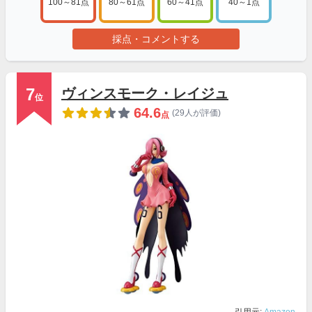
100～81点
80～61点
60～41点
40～1点
採点・コメントする
7
ヴィンスモーク・レイジュ
位
64.6
(29人が評価)
点