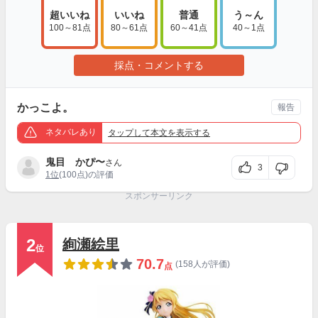
超いいね
いいね
普通
う～ん
100～81点
80～61点
60～41点
40～1点
採点・コメントする
かっこよ。
報告
ネタバレあり
タップ
して本文を表示する
鬼目 かぴ〜
さん
3
1位
(100点)の評価
スポンサーリンク
2
絢瀬絵里
位
70.7
(158人が評価)
点