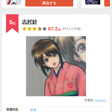
採点する
5
志村妙
位
67.2
(247人が評価)
点
引用元:
Amazon
登場作品
銀魂