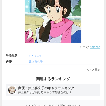
引用元:
Amazon
登場作品
らんま1/2
声優
井上喜久子
もっと見る
関連するランキング
声優・井上喜久子のキャラランキング
井上喜久子が演じるキャラで好きなのは？
＼ ログインしていなくても採点できます ／