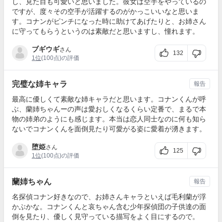
し、見た目も可愛いと思いました。彼女は空手をやっているの
ですが、度々その空手が活躍するのがかっこいいなと思いま
す。コナンがピンチになった時に助けてあげたりと、お姉さん
に守ってもらうというのは素敵だと思いますし、憧れます。
ブギウギ
さん
132
1位
(100点)の評価
完璧な姉キャラ
報告
最高に優しくて素敵な姉キャラだと思います。コナンくんが呼
ぶ、蘭姉ちゃんーの声は愛おしくなるくらい定番で、まるで本
物の姉弟のようにも感じます。本当は恋人同士なのに何も知ら
ないでコナンくんを面倒見たり可愛がる姿に愛着が湧きます。
堕姫
さん
125
1位
(100点)の評価
蘭姉ちゃん
報告
名探偵コナン好きなので、お姉さんキャラといえば毛利蘭が浮
かぶかな。コナンくんと哀ちゃん含む少年探偵団の子供達の面
倒を見たり、優しく見守っている描写をよく目にするので。