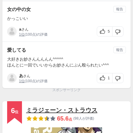
女の中の女
報告
かっこいい
a
さん
5
1位
(100点)の評価
愛してる
報告
大好きお妙さんんんんん^^^^^
ほんとに一回でいいからお妙さんにぶん殴られたい^^^
あ
さん
1
1位
(100点)の評価
スポンサーリンク
6
ミラジェーン・ストラウス
位
65.6
(98人が評価)
点