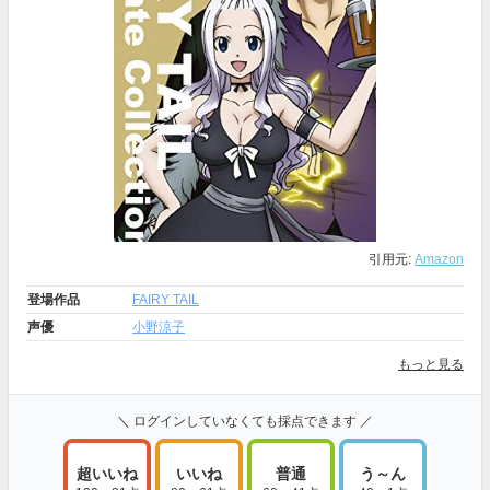
引用元:
Amazon
登場作品
FAIRY TAIL
声優
小野涼子
もっと見る
＼ ログインしていなくても採点できます ／
超いいね
いいね
普通
う～ん