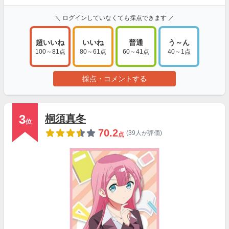
＼ ログインしていなくても採点できます ／
超いいね
いいね
普通
う～ん
100～81点
80～61点
60～41点
40～1点
採点・コメントする
3
桐須真冬
位
70.2
(39人が評価)
点