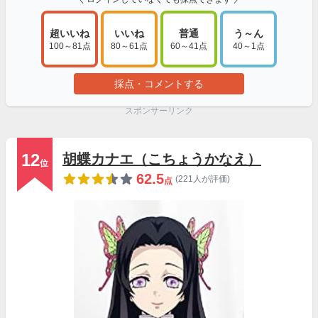
超いいね
いいね
普通
う～ん
100～81点
80～61点
60～41点
40～1点
採点・コメントする
スポンサーリンク
12
胡蝶カナエ（こちょうかなえ）
位
62.5
(221人が評価)
点