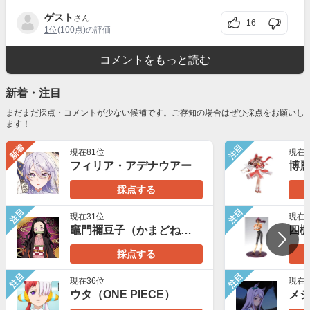
ゲスト
さん
16
1位
(100点)の評価
コメントをもっと読む
新着・注目
まだまだ採点・コメントが少ない候補です。ご存知の場合はぜひ採点をお願いし
ます！
新着
注目
現在81位
現在7
フィリア・アデナウアー
博
採点する
注目
注目
現在31位
現在7
竈門禰豆子（かまどねずこ）
四
採点する
注目
注目
現在36位
現在7
ウタ（ONE PIECE）