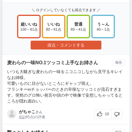
＼ ログインしていなくても採点できます ／
超いいね
いいね
普通
う～ん
100～81点
80～61点
60～41点
40～1点
採点・コメントする
麦わらの一味NO.1ツッコミ上手なお姉さん
報告
いつも大騒ぎな麦わらの一味をニコニコしながら見守るキレイ
なお姉様。
可愛いものに目がないところにギャップ萌え。
フランキーinチョッパーのときの辛辣なツッコミが流石すぎま
す。突然のグロ怖い発言や頭の中で映像で妄想しちゃってると
ころが隠れ面白い。
がちゃこ
さん
10
4位
(85点)の評価