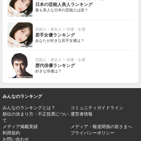
日本の芸能人美人ランキング
最も美人な日本の芸能人は誰？
芸能人・著名人
>
俳優・女優
若手女優ランキング
あなたが好きな若手女優は？
芸能人・著名人
>
俳優・女優
歴代俳優ランキング
好きな俳優は？
みんなのランキング
みんなのランキングとは？
コミュニティガイドライン
順位の決まり方・不正投票につい
運営者情報
て
メディア掲載実績
メディア・報道関係の皆さまへ
利用規約
プライバシーポリシー
お問い合わせ