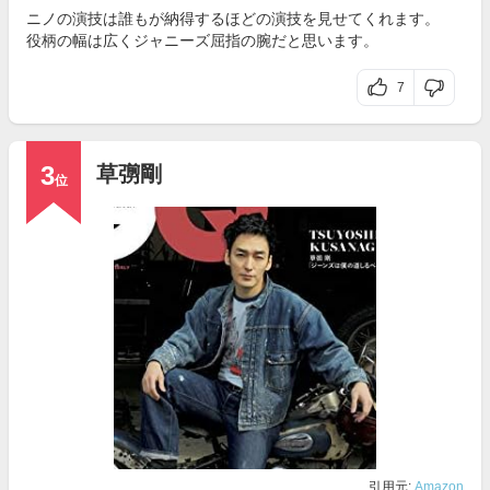
ニノの演技は誰もが納得するほどの演技を見せてくれます。
役柄の幅は広くジャニーズ屈指の腕だと思います。
7
3
草彅剛
位
引用元:
Amazon