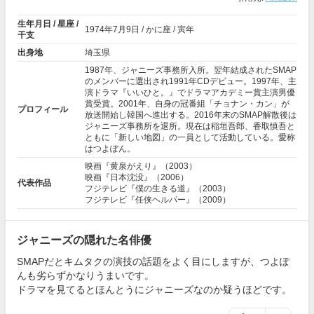
生年月日 / 星座 /
1974年
7月9日
/ かに座 / 寅年
干支
出身地
埼玉県
1987年、ジャニーズ事務所入所。翌年結成されたSMAP
のメンバーに選出され1991年CDデビュー。1997年、主
演ドラマ『
いいひと。
』でドラマアカデミー賞主演男優
賞受賞。2001年、自身の冠番組「チョナン・カン」が
プロフィール
放送開始し韓国へ進出する。2016年末のSMAP解散後は
ジャニーズ事務所を退所。現在は稲垣吾郎、香取慎吾と
ともに「新しい地図」の一員として活動している。愛称
はつよぽん。
映画『黄泉がえり』（2003）
映画『日本沈没』（2006）
代表作品
フジテレビ『僕の生きる道』（2003）
フジテレビ『任侠ヘルパー』（2009）
ジャニーズの隠れた名俳優
SMAPだとキムタクの演技の話題をよく目にしますが、つよぽ
んも劣らずかなりうまいです。
ドラマを見てるとほんとうにジャニーズなのか疑うほどです。