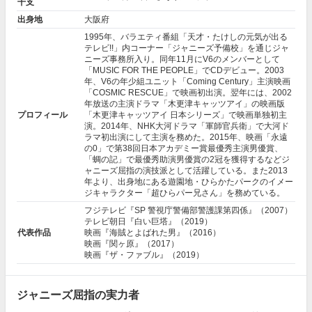
干支
出身地
大阪府
1995年、バラエティ番組「天才・たけしの元気が出る
テレビ!!」内コーナー「ジャニーズ予備校」を通じジャ
ニーズ事務所入り。同年11月にV6のメンバーとして
「MUSIC FOR THE PEOPLE」でCDデビュー。2003
年、V6の年少組ユニット「Coming Century」主演映画
「COSMIC RESCUE」で映画初出演。翌年には、2002
年放送の主演ドラマ「
木更津キャッツアイ
」の映画版
プロフィール
「
木更津キャッツアイ 日本シリーズ
」で映画単独初主
演。2014年、NHK大河ドラマ「
軍師官兵衛
」で大河ド
ラマ初出演にして主演を務めた。2015年、映画「
永遠
の0
」で第38回日本アカデミー賞最優秀主演男優賞、
「蜩の記」で最優秀助演男優賞の2冠を獲得するなどジ
ャニーズ屈指の演技派として活躍している。また2013
年より、出身地にある遊園地・ひらかたパークのイメー
ジキャラクター「超ひらパー兄さん」を務めている。
フジテレビ『SP 警視庁警備部警護課第四係』（2007）
テレビ朝日『白い巨塔』（2019）
代表作品
映画『海賊とよばれた男』（2016）
映画『関ヶ原』（2017）
映画『ザ・ファブル』（2019）
ジャニーズ屈指の実力者