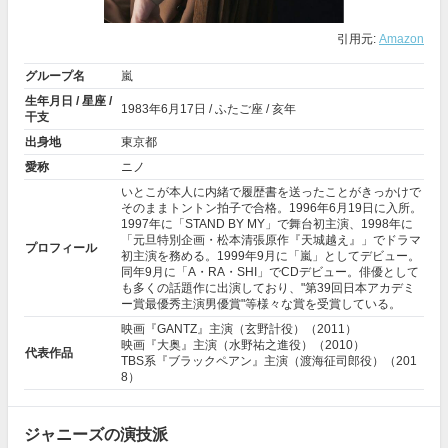
引用元:
Amazon
グループ名
嵐
生年月日 / 星座 /
1983年
6月17日
/ ふたご座 / 亥年
干支
出身地
東京都
愛称
ニノ
いとこが本人に内緒で履歴書を送ったことがきっかけで
そのままトントン拍子で合格。1996年6月19日に入所。
1997年に「STAND BY MY」で舞台初主演、1998年に
「元旦特別企画・松本清張原作『
天城越え
』」でドラマ
プロフィール
初主演を務める。1999年9月に「嵐」としてデビュー。
同年9月に「A・RA・SHI」でCDデビュー。俳優として
も多くの話題作に出演しており、"第39回日本アカデミ
ー賞最優秀主演男優賞"等様々な賞を受賞している。
映画『GANTZ』主演（玄野計役）（2011）
映画『大奥』主演（水野祐之進役）（2010）
代表作品
TBS系『ブラックペアン』主演（渡海征司郎役）（201
8）
ジャニーズの演技派