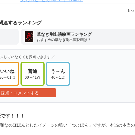
フジテレビ『任侠ヘルパー』（2009）
もっ
関連するランキング
草なぎ剛出演映画ランキング
おすすめの草なぎ剛出演映画は？
インしていなくても採点できます ／
いいね
普通
う～ん
80～61点
60～41点
40～1点
採点・コメントする
優です！！！
和なのほほんとしたイメージの強い「つよぽん」ですが、本当の本当の