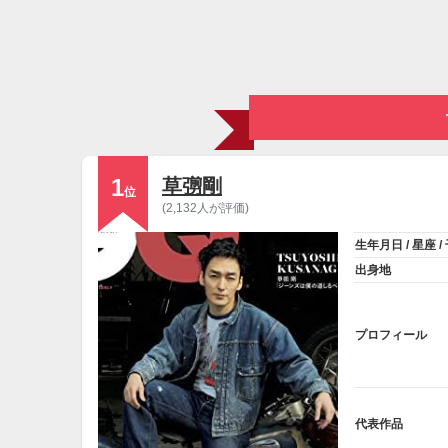
1
草彅剛
位
(2,132人が評価)
生年月日 / 星座 /
出身地
プロフィール
代表作品