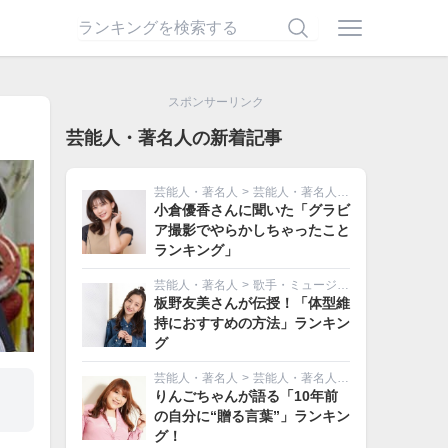
スポンサーリンク
芸能人・著名人の新着記事
芸能人・著名人
>
芸能人・著名人その他
小倉優香さんに聞いた「グラビ
ア撮影でやらかしちゃったこと
ランキング」
芸能人・著名人
>
歌手・ミュージシャン
板野友美さんが伝授！「体型維
持におすすめの方法」ランキン
グ
芸能人・著名人
>
芸能人・著名人その他
りんごちゃんが語る「10年前
の自分に“贈る言葉”」ランキン
グ！