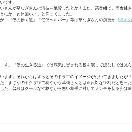
いです。
いさんが草なぎさんの演技を絶賛したとか！また、某番組で、高倉健さ
とにか「勿体無いよ」と仰ってました。
が、『僕の歩く道』『任侠ヘルパー』等は草なぎさんの演技か
[続きを
ます。『僕の生きる道』では病気に冒される役を演じて涙なしでは見ら
います。それからはずっとそのドラマのイメージが付いてきましたが『
た。まさかのヤクザ役で穏やかな草彅さんとは正反対な役柄だと思った
した。普段はクールな性格ながら悪い相手に対してメンチを切る姿は最