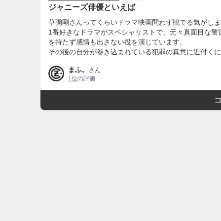
ジャニーズ俳優といえば
草彅剛さんってくらいドラマ映画問わず観てる気がしま
1番好きなドラマがスペシャリストで、元々真面目な警
を持たず感情も出さない役を演じています。
その後の自分が巻き込まれている犯罪の真意に近付くに
まふ。
さん
1位
の評価