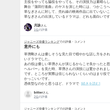
主役をやっても脇役をやっても、その演技力は素晴らし
舞台『蒲田行進曲』のヤスを演じた時には、つかこうへ
草なぎさんに対して、売れ線の映画作品に出ていないこ
草なぎさんの出演しているドラマは、どれも面白いです
月詠
さん
1位
の評価
ジャニーズ俳優ランキング
での評価・コメント
意外にも
草彅剛さんは優しそうな見た目で穏やかな話し方をされ
いドラマでした。
あの役は優しい草彅さんが演じるからこそ良かったと思
ヘルパー』を見た時、草彅さんの演技には驚かされまし
です。ところが実際は信じられないくらいのはまり役で
かっこいいです。
憑依型なのかと思うほど、ドラマで
[続きを読む]
bitter
さん
2位
の評価
ジャニーズ俳優ランキング
での評価・コメント