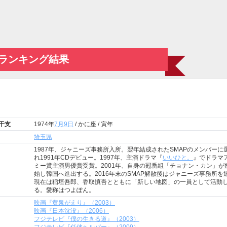
ランキング結果
 干支
1974年
7月9日
/ かに座 / 寅年
埼玉県
1987年、ジャニーズ事務所入所。翌年結成されたSMAPのメンバーに
れ1991年CDデビュー。1997年、主演ドラマ『
いいひと。
』でドラマ
ミー賞主演男優賞受賞。2001年、自身の冠番組「チョナン・カン」が
始し韓国へ進出する。2016年末のSMAP解散後はジャニーズ事務所を
現在は稲垣吾郎、香取慎吾とともに「新しい地図」の一員として活動
る。愛称はつよぽん。
映画『黄泉がえり』（2003）
映画『日本沈没』（2006）
フジテレビ『僕の生きる道』（2003）