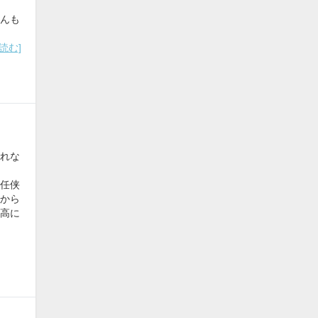
んも
読む]
れな
任侠
から
高に