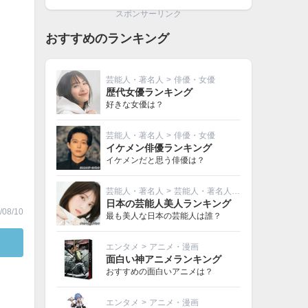
スポンサーリンク
おすすめのランキング
芸能人・著名人
>
俳優・女優
歴代女優ランキング
好きな女優は？
芸能人・著名人
>
俳優・女優
イケメン俳優ランキング
イケメンだと思う俳優は？
芸能人・著名人
>
芸能人・著名人その他
日本の芸能人美人ランキング
08/10
最も美人な日本の芸能人は誰？
エンタメ
>
アニメ・漫画
面白い神アニメランキング
おすすめの面白いアニメは？
エンタメ
>
アニメ・漫画