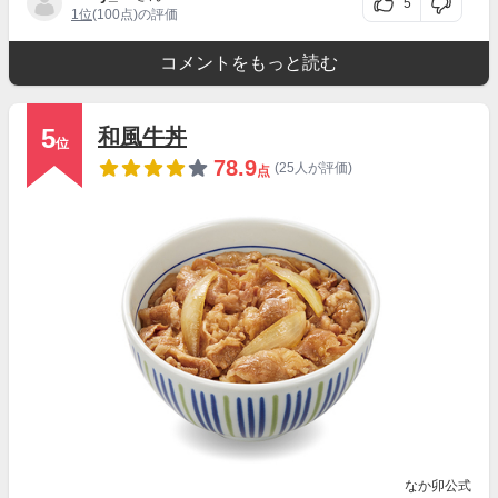
5
1位
(100点)の評価
コメントをもっと読む
5
和風牛丼
位
78.9
(25人が評価)
点
なか卯公式