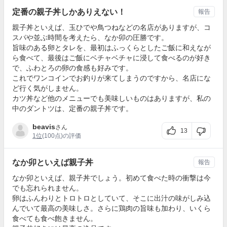
定番の親子丼しかありえない！
報告
親子丼といえば、玉ひでや鳥つねなどの名店がありますが、コ
スパや並ぶ時間を考えたら、なか卯の圧勝です。
旨味のある卵とタレを、最初はふっくらとしたご飯に和えなが
ら食べて、最後はご飯にベチャベチャに浸して食べるのが好き
で、ふわとろの卵の食感も好みです。
これでワンコインでお釣りが来てしまうのですから、名店にな
ど行く気がしません。
カツ丼など他のメニューでも美味しいものはありますが、私の
中のダントツは、定番の親子丼です。
beavis
さん
13
1位
(100点)の評価
なか卯といえば親子丼
報告
なか卯といえば、親子丼でしょう。初めて食べた時の衝撃は今
でも忘れられません。
卵はふんわりとトロトロとしていて、そこに出汁の味がしみ込
んでいて最高の美味しさ。さらに鶏肉の旨味も加わり、いくら
食べても食べ飽きません。