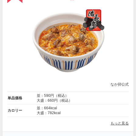
なか卯公式
並：590円（税込）
単品価格
大盛：660円（税込）
並：664kcal
カロリー
大盛：782kcal
もっと見る