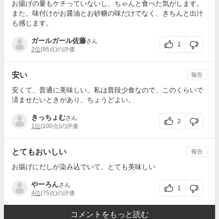
お揚げの量もケチっていないし、ちゃんと食べた気がします。
また、味付けがお醤油とお砂糖の味だけでなく、きちんと出汁
も感じます。
ガールガール佐藤
さん
1
2位
(95点)の評価
安い
報告
安くて、普通に美味しい。私は普段少食なので、このくらいで
済ませたいときがあり、ちょうどよい。
きっちょむ
さん
2
1位
(100点)の評価
とてもおいしい
報告
お揚げにだしが染み込でいて、とても美味しい
やーろん
さん
1
4位
(75点)の評価
コメントをもっと読む