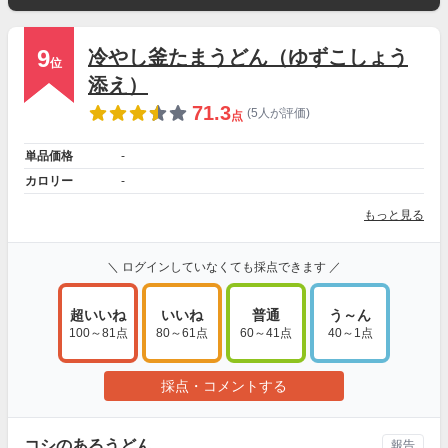
9
冷やし釜たまうどん（ゆずこしょう
位
添え）
71.3
(5人が評価)
点
単品価格
-
カロリー
-
もっと見る
＼ ログインしていなくても採点できます ／
超いいね
いいね
普通
う～ん
100～81点
80～61点
60～41点
40～1点
採点・コメントする
コシのあるうどん
報告