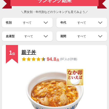
ランキング結果
＼男女別・年代別などのランキングも見てみよう／
性別
すべて
年代
すべて
血液型
すべて
期間
すべて
1
親子丼
位
94.8
(97人が評価)
点