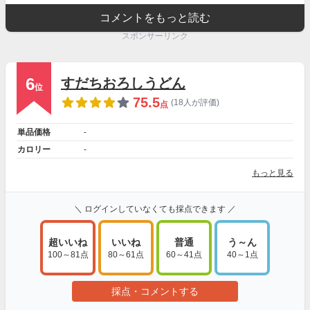
コメントをもっと読む
スポンサーリンク
6
すだちおろしうどん
位
75.5
(18人が評価)
点
単品価格
-
カロリー
-
もっと見る
＼ ログインしていなくても採点できます ／
超いいね
いいね
普通
う～ん
100～81点
80～61点
60～41点
40～1点
採点・コメントする