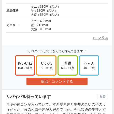
ミニ：330円（税込）
単品価格
並：380円（税込）
大盛：550円（税込）
ミニ：485kcal
カロリー
並：713kcal
大盛：955kcal
もっと見る
＼ ログインしていなくても採点できます ／
超いいね
いいね
普通
う～ん
100～81点
80～61点
60～41点
40～1点
採点・コメントする
リバイバル待っています
報告
ネギや糸コンが入っていて、すき焼き丼と牛丼の合いの子のよ
うだった、昔の和風牛丼が大好きでした。今は普通の牛丼とす