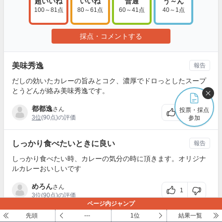
超いいね
いいね
普通
う～ん
100～81点
80～61点
60～41点
40～1点
採点・コメントする
美味秀逸
報告
だしの効いたカレーの旨みとコク、濃厚でドロっとしたスープ
とうどんが絡み美味秀逸です。
都都逸
さん
投票・採点
1
3位
(90点)の評価
参加
しっかり食べたいときに良い
報告
しっかり食べたい時、カレーの気分の時に頂きます。オリジナ
ルカレーおいしいです
めろん
さん
1
3位
(90点)の評価
ページ内ジャンプ
先頭
---
1位
結果一覧