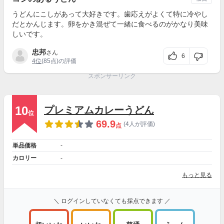
うどんにこしがあって大好きです。歯応えがよくて特に冷やし
だとかんじます。卵をかき混ぜて一緒に食べるのがかなり美味
しいです。
忠邦
さん
6
4位
(85点)の評価
スポンサーリンク
10
プレミアムカレーうどん
位
69.9
(4人が評価)
点
単品価格
-
カロリー
-
もっと見る
＼ ログインしていなくても採点できます ／