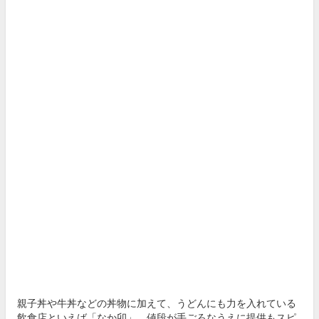
親子丼や牛丼などの丼物に加えて、うどんにも力を入れている
飲食店といえば「なか卯」。値段が手ごろなうえに提供もスピ