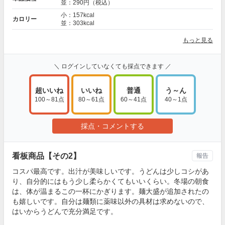
並：290円（税込）
小：157kcal
カロリー
並：303kcal
もっと見る
＼ ログインしていなくても採点できます ／
超いいね
いいね
普通
う～ん
100～81点
80～61点
60～41点
40～1点
採点・コメントする
看板商品【その2】
報告
コスパ最高です。出汁が美味しいです。うどんは少しコシがあ
り、自分的にはもう少し柔らかくてもいいくらい。冬場の朝食
は、体が温まるこの一杯にかぎります。麺大盛が追加されたの
も嬉しいです。自分は麺類に薬味以外の具材は求めないので、
はいからうどんで充分満足です。