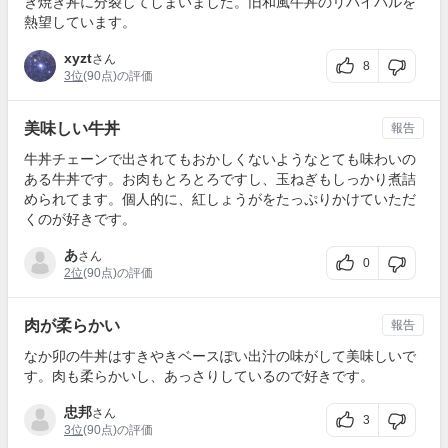
き焼き丼に分裂してしまいました。旧和風牛丼のリバイバルを
熱望しています。
xyzt
さん
8
3位
(90点)の評価
美味しい牛丼
報告
牛丼チェーンで出されてもおかしくないようなとても味わいの
ある牛丼です。お肉もとろとろですし、玉ねぎもしっかり煮詰
められてます。個人的に、紅しょうがをたっぷりかけていただ
くのが好きです。
あ
さん
0
2位
(90点)の評価
肉が柔らかい
報告
なか卯の牛丼はすきやきベースぽい出汁の味がして美味しいで
す。肉も柔らかいし、あっさりしているので好きです。
忠邦
さん
3
3位
(90点)の評価