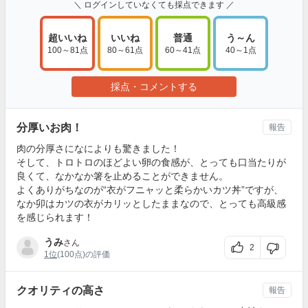
＼ ログインしていなくても採点できます ／
超いいね
いいね
普通
う～ん
100～81点
80～61点
60～41点
40～1点
採点・コメントする
分厚いお肉！
報告
肉の分厚さになによりも驚きました！
そして、トロトロのほどよい卵の食感が、とっても口当たりが
良くて、なかなか箸を止めることができません。
よくありがちなのが“衣がフニャッと柔らかいカツ丼”ですが、
なか卯はカツの衣がカリッとしたままなので、とっても高級感
を感じられます！
うみ
さん
2
1位
(100点)の評価
クオリティの高さ
報告