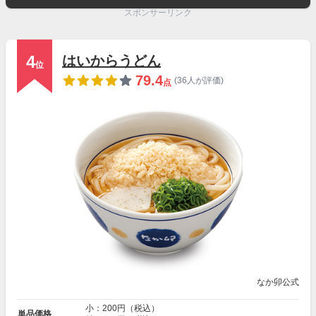
スポンサーリンク
4
はいからうどん
位
79.4
(36人が評価)
点
なか卯公式
小：200円（税込）
単品価格