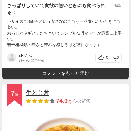
さっぱりしていて食欲の無いときにも食べられ
報告
る！
小サイズで350円という安さなのでもう一品食べたいときにも
良い。
おろしとネギとすだちというシンプルな具材ですが最高に上手
い。
若干柑橘類の渋さと苦みを感じるけど癖になります。
skr
さん
0
3位
(70点)の評価
コメントをもっと読む
7
牛とじ丼
位
74.9
(8人が評価)
点