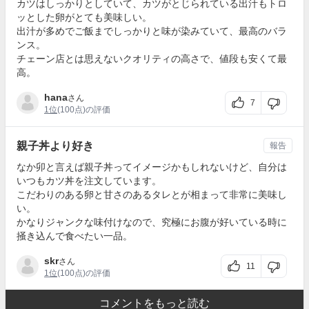
カツはしっかりとしていて、カツがとじられている出汁もトロ
ッとした卵がとても美味しい。
出汁が多めでご飯までしっかりと味が染みていて、最高のバラ
ンス。
チェーン店とは思えないクオリティの高さで、値段も安くて最
高。
hana
さん
7
1位
(100点)の評価
親子丼より好き
報告
なか卯と言えば親子丼ってイメージかもしれないけど、自分は
いつもカツ丼を注文しています。
こだわりのある卵と甘さのあるタレとが相まって非常に美味し
い。
かなりジャンクな味付けなので、究極にお腹が好いている時に
掻き込んで食べたい一品。
skr
さん
11
1位
(100点)の評価
コメントをもっと読む