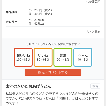
なか卯公式
小：250円（税込）
単品価格
並：400円（税込）
小：215kcal
カロリー
並：417kcal
もっと見る
＼ ログインしていなくても採点できます ／
超いいね
いいね
普通
う～ん
100～81点
80～61点
60～41点
40～1点
採点・コメントする
出汁のきいたおあげうどん
報告
私は個人的に汁ものうどんの中できつねうどんが一番好きなの
ですが、なか卯のきつねうどんは「お揚げ」がほんとにおすす
めです！