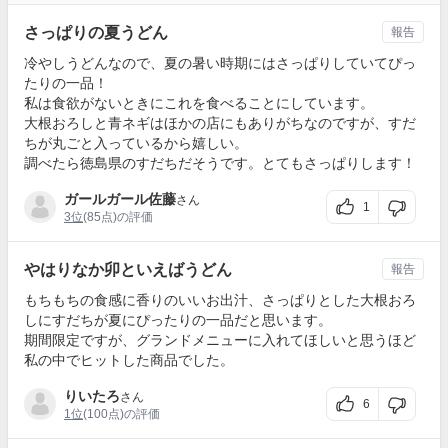
さっぱりの夏うどん
報告
冷やしうどんなので、夏の暑い時期にはさっぱりしていてぴっ
たりの一品！
私は食欲がないときにこれを食べることにしています。
大根おろしと青ネギはほかの店にもありがちなのですが、すだ
ちが丸ごと入っているから嬉しい。
調べたら徳島県のすだちだそうです。とてもさっぱりします！
ガールガール佐藤
さん
1
3位
(85点)の評価
やはりなか卯といえばうどん
報告
もちもちの食感に香りのいいお出汁、さっぱりとした大根おろ
しにすだちが夏にぴったりの一品だと思います。
期間限定ですが、グランドメニューに入れてほしいと思うほど
私の中でヒットした商品でした。
りいたろ
さん
6
1位
(100点)の評価