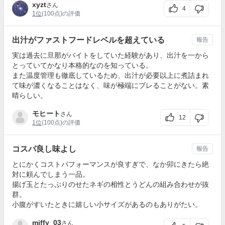
xyzt
さん
4
1位
(100点)の評価
出汁がファストフードレベルを超えている
報告
実は過去に旦那がバイトをしていた経験があり、出汁を一から
とっていてかなり本格的なのを知っている。
また温度管理も徹底しているため、出汁が必要以上に煮詰まれ
て味が濃くなることはなく、味が極端にブレることがない。素
晴らしい。
モヒート
さん
12
1位
(100点)の評価
コスパ良し味よし
報告
とにかくコストパフォーマンスが良すぎで、なか卯にきたら絶
対に頼んでしまう一品。
揚げ玉とたっぷりのせたネギの相性とうどんの組み合わせが抜
群。
小腹がすいたときに嬉しい小サイズがあるのもありがたい。
miffy_03
さん