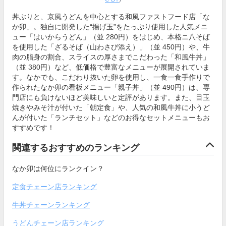
丼ぶりと、京風うどんを中心とする和風ファストフード店「な
か卯」。独自に開発した“揚げ玉”をたっぷり使用した人気メニ
ュー「はいからうどん」（並 280円）をはじめ、本格ニ八そば
を使用した「ざるそば（山わさび添え）」（並 450円）や、牛
肉の脂身の割合、スライスの厚さまでこだわった「和風牛丼」
（並 380円）など、低価格で豊富なメニューが展開されていま
す。なかでも、こだわり抜いた卵を使用し、一食一食手作りで
作られたなか卯の看板メニュー「親子丼」（並 490円）は、専
門店にも負けないほど美味しいと定評があります。また、目玉
焼きやみそ汁が付いた「朝定食」や、人気の和風牛丼に小うど
んが付いた「ランチセット」などのお得なセットメニューもお
すすめです！
関連するおすすめのランキング
なか卯は何位にランクイン？
定食チェーン店ランキング
牛丼チェーンランキング
うどんチェーン店ランキング