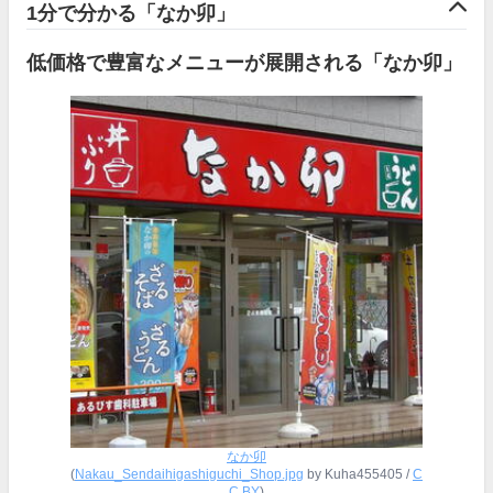
1分で分かる「なか卯」
低価格で豊富なメニューが展開される「なか卯」
なか卯
(
Nakau_Sendaihigashiguchi_Shop.jpg
by Kuha455405 /
C
C BY
)