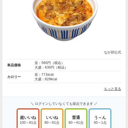
なか卯公式
並：560円（税込）
単品価格
大盛：630円（税込）
並：771kcal
カロリー
大盛：829kcal
もっと見る
＼ ログインしていなくても採点できます ／
超いいね
いいね
普通
う～ん
100～81点
80～61点
60～41点
40～1点