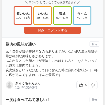
＼ ログインしていなくても採点できます ／
超いいね
いいね
普通
う～ん
100～81点
80～61点
60～41点
40～1点
採点・コメントする
鶏肉の風味が凄い
報告
元々自分が親子丼好きなのもありますが、なか卯の炭火焼親子
丼は格別な美味しさがあります。
ふんわりとした卵とじが美味しいのはもちろん、なんといって
も魅力は鶏肉でしょう。
炭火焼きというだけあって口に含んた時に鶏肉の旨味が口一杯
に広がるんですよね。ほんと最高です。
きゅうちゃん
さん
5
1位
(100点)の評価
一度は食べてみてほしい！
報告