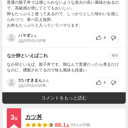
普通の親子丼では感じられないような炭火の良い風味があるの
で、高級感が増してとてもおいしい。
卵もたっぷりと使ってあるので、しっかりとした味わいを感じ
られつつ、食べ応え抜群。
お肉もたっぷりと入っていてハマります。
ハマダ
さん
9
1位
(100点)の評価
なか卵といえばこれ
報告
なか卯といえば、親子丼です。鶏なんて普通だったら煮るだけ
なのに、燻製されてるので味も風味も段違い
だいすきまん
さん
6
1位
(100点)の評価
コメントをもっと読む
3
カツ丼
位
86.1
(53人が評価)
点