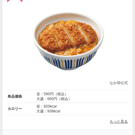
なか卯公式
並：590円（税込）
単品価格
大盛：660円（税込）
並：820kcal
カロリー
大盛：938kcal
もっと見る