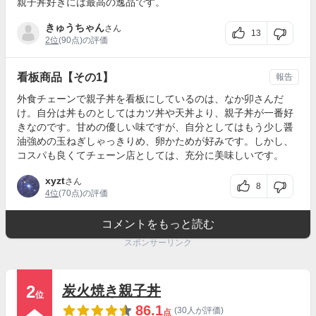
親子丼好きには最高の逸品です。
きゅうちゃん
さん
13
2位
(90点)の評価
看板商品【その1】
報告
外食チェーンで親子丼を看板にしているのは、なか卯さんだ
け。自分は丼ものとしてはカツ丼や天丼より、親子丼が一番好
きなのです。甘めの優しい味ですが、自分としてはもう少し醤
油強めの玉ねぎしゃっきりめ、卵かためが好みです。しかし、
コスパも良くてチェーン店としては、充分に美味しいです。
xyzt
さん
8
4位
(70点)の評価
コメントをもっと読む
スポンサーリンク
2
炭火焼き親子丼
位
86.1
(30人が評価)
点