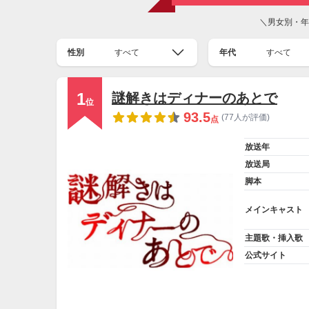
＼男女別・年
性別
すべて
年代
すべて
1
謎解きはディナーのあとで
位
93.5
(77人が評価)
点
放送年
放送局
脚本
メインキャスト
主題歌・挿入歌
公式サイト