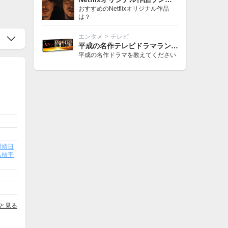
おすすめのNetflixオリジナル作品
は？
エンタメ
>
テレビ
平成の名作テレビドラマランキング
平成の名作ドラマを教えてください
村靖日
名桔平
と見る