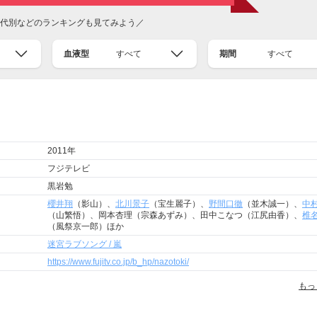
代別などのランキングも見てみよう／
血液型
すべて
期間
すべて
2011年
フジテレビ
黒岩勉
櫻井翔
（影山）、
北川景子
（宝生麗子）、
野間口徹
（並木誠一）、
中
（山繁悟）、岡本杏理（宗森あずみ）、田中こなつ（江尻由香）、
椎
（風祭京一郎）ほか
迷宮ラブソング / 嵐
https://www.fujitv.co.jp/b_hp/nazotoki/
もっ