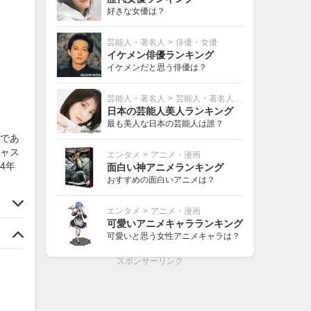
好きな女優は？
芸能人・著名人
>
俳優・女優
イケメン俳優ランキング
イケメンだと思う俳優は？
芸能人・著名人
>
芸能人・著名人その他
日本の芸能人美人ランキング
最も美人な日本の芸能人は誰？
当であ
ャス
エンタメ
>
アニメ・漫画
4年
面白い神アニメランキング
おすすめの面白いアニメは？
エンタメ
>
アニメ・漫画
可愛いアニメキャラランキング
可愛いと思う女性アニメキャラは？
スポンサーリンク