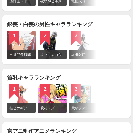
細
孫悟空（ドラゴンボール）
破壊神ビルス
亀仙人（ドラゴンボール）
桃白白
を
見
る
銀髪・白髪の男性キャラランキング
1
2
3
4
詳
細
日番谷冬獅郎
はたけカカシ
坂田銀時
トキ（北斗の拳）
を
見
る
貧乳キャラランキング
1
2
3
4
詳
細
桂ヒナギク
萩村スズ
天草シノ
朽木ルキア
を
見
る
京アニ制作アニメランキング