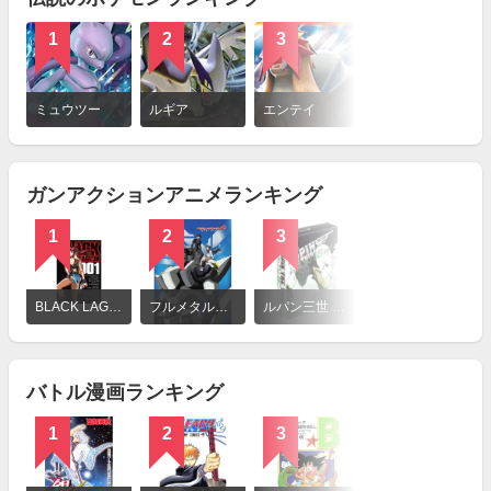
1
2
3
4
詳
細
ミュウツー
ルギア
エンテイ
セレビィ
を
見
る
ガンアクションアニメランキング
1
2
3
4
詳
細
BLACK LAGOON
フルメタル・パニック!
ルパン三世 PART1
ソードアート・オンライン オルタナティブ ガンゲイル・オンライン
を
見
る
バトル漫画ランキング
1
2
3
4
詳