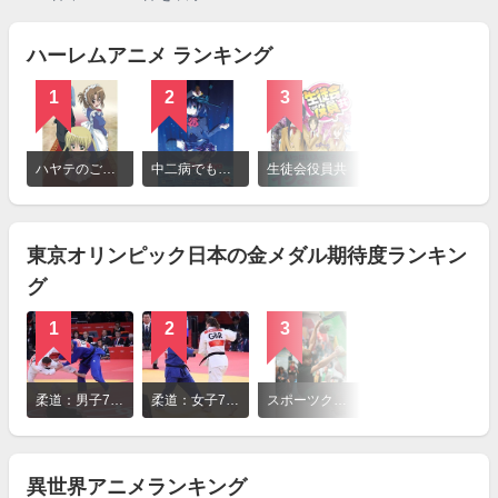
ハーレムアニメ ランキング
1
2
3
4
詳
細
ハヤテのごとく!
中二病でも恋がしたい！
生徒会役員共
銀魂
を
見
る
東京オリンピック日本の金メダル期待度ランキン
グ
1
2
3
4
詳
細
柔道：男子73kg級
柔道：女子78kg超級
スポーツクライミング：男子ボルダリング・リード・スピード複合
陸上：男子4×100mリレー
を
見
る
異世界アニメランキング