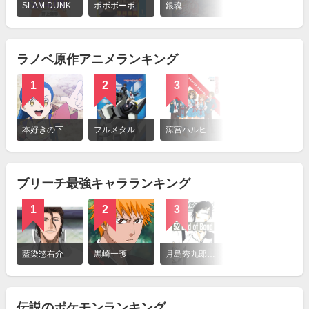
細
SLAM DUNK
ボボボーボ・ボーボボ
銀魂
北斗の拳
を
見
る
ラノベ原作アニメランキング
1
2
3
4
詳
細
本好きの下剋上 司書になるためには手段を選んでいられません
フルメタル・パニック!
涼宮ハルヒの憂鬱
バカとテストと召喚獣
を
見
る
ブリーチ最強キャラランキング
1
2
3
4
詳
細
藍染惣右介
黒崎一護
月島秀九郎（つきしましゅうくろう）
更木剣八
を
見
る
伝説のポケモンランキング