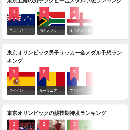
東京五輪の男子ラグビー金メダル予想ランキング
1
2
3
4
詳
細
ニュージーランド
南アフリカ共和国
イングランド
日本
を
見
る
東京オリンピック男子サッカー金メダル予想ラン
キング
1
2
3
4
詳
細
スペイン
ルーマニア
フランス
日本
を
見
る
東京オリンピックの競技期待度ランキング
1
2
3
4