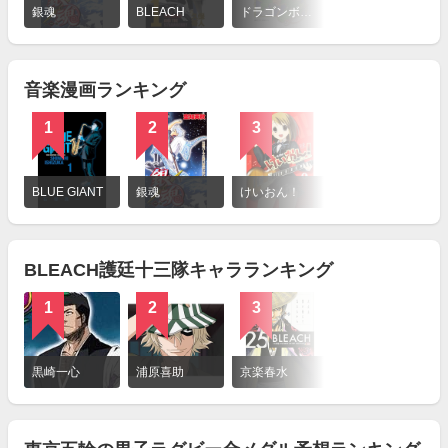
細
銀魂
BLEACH
ドラゴンボール
金色のガッシュ!!
を
見
る
音楽漫画ランキング
1
2
3
4
詳
細
BLUE GIANT
銀魂
けいおん！
のだめカンタービレ
を
見
る
BLEACH護廷十三隊キャラランキング
1
2
3
4
詳
細
黒崎一心
浦原喜助
京楽春水
涅マユリ
を
見
る