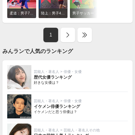
詳
細
柔道：男子73kg級
陸上：男子4×100mリレー
男子サッカー
柔道：女子78kg超級
を
見
る
1
みんランで人気のランキング
芸能人・著名人
>
俳優・女優
歴代女優ランキング
好きな女優は？
芸能人・著名人
>
俳優・女優
イケメン俳優ランキング
イケメンだと思う俳優は？
芸能人・著名人
>
芸能人・著名人その他