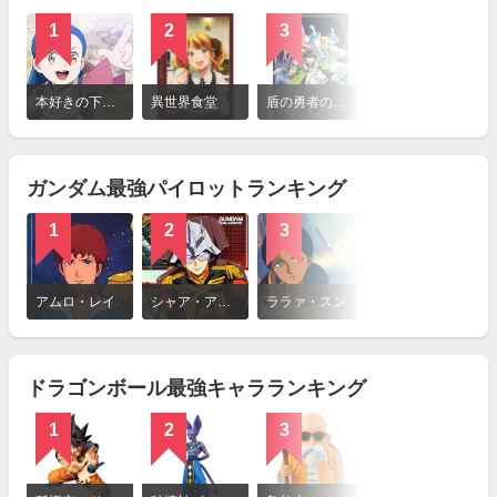
1
2
3
4
詳
細
本好きの下剋上 司書になるためには手段を選んでいられません
異世界食堂
盾の勇者の成り上がり
転生したらスライムだった件
を
見
る
ガンダム最強パイロットランキング
1
2
3
4
詳
細
アムロ・レイ
シャア・アズナブル
ララァ・スン
キラ・ヤマト
を
見
る
ドラゴンボール最強キャラランキング
1
2
3
4
詳