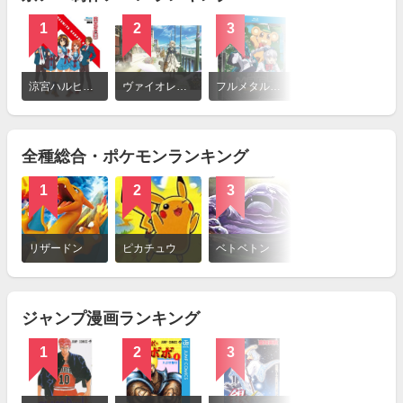
1
2
3
4
詳
細
涼宮ハルヒの憂鬱
ヴァイオレット・エヴァーガーデン
フルメタル・パニック? ふもっふ
氷菓
を
見
る
全種総合・ポケモンランキング
1
2
3
4
詳
細
リザードン
ピカチュウ
ベトベトン
ヨルノズク
を
見
る
ジャンプ漫画ランキング
1
2
3
4
詳