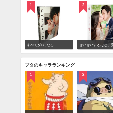
1
2
詳
すべてがFになる
細
を
見
る
ブタのキャラランキング
1
2
詳