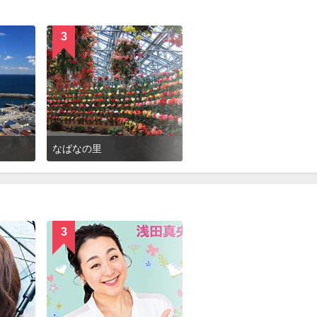
3
なばなの里
3