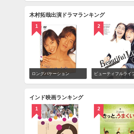
見
る
木村拓哉出演ドラマランキング
1
2
詳
ロングバケーション
ビューティフルライ
細
を
見
る
インド映画ランキング
1
2