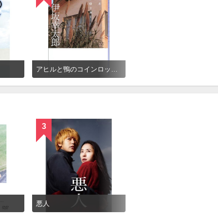
アヒルと鴨のコインロッカー（小説）
3
悪人