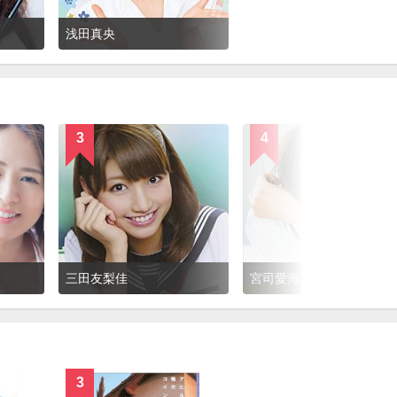
浅田真央
3
4
三田友梨佳
宮司愛海
3