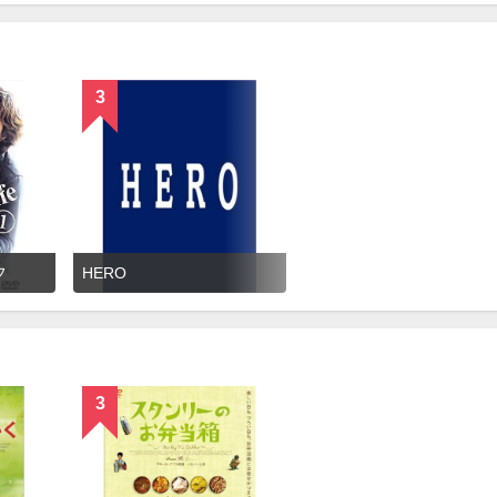
3
フ
HERO
3