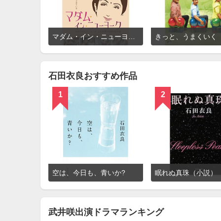
詳
マダム・イン・ニューヨーク
きっと、うまくいく
細
を
見
る
石田衣良おすすめ作品
1
2
詳
空は、今日も、青いか?
眠れぬ真珠（小説）
細
を
見
る
武井咲出演ドラマランキング