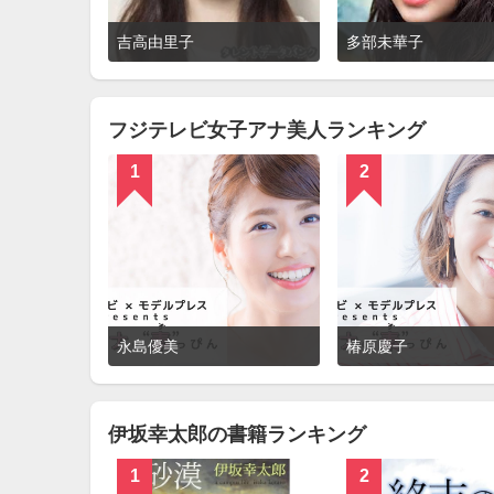
詳
吉高由里子
多部未華子
細
を
見
る
フジテレビ女子アナ美人ランキング
1
2
詳
永島優美
椿原慶子
細
を
見
る
伊坂幸太郎の書籍ランキング
1
2