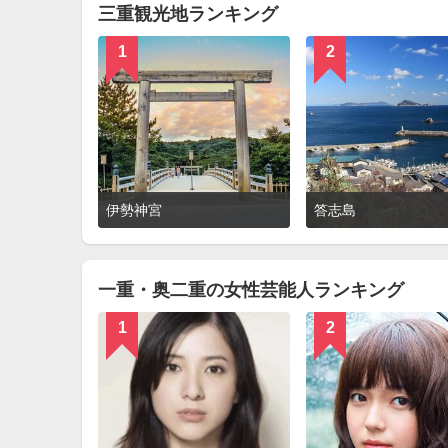
三重観光地ランキング
1
2
詳
伊勢神宮
答志島
細
を
見
る
一重・奥二重の女性芸能人ランキング
1
2