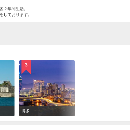
各２年間生活。
をしております。
3
博多