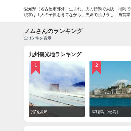
愛知県（名古屋市郊外）生まれ、夫の転勤で大阪、福岡で
現在は１人の子供を育てながら、夫婦で脱サラし、自営業
ノムさんのランキング
全 16 件を表示
九州観光地ランキング
1
2
詳
指宿温泉
軍艦島（端島）
細
を
見
る