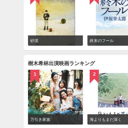
詳
砂漠
終末のフール
細
を
見
る
樹木希林出演映画ランキング
1
2
詳
万引き家族
海よりもまだ深く
細
を