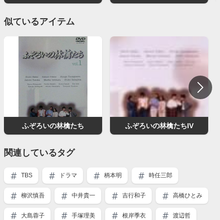
似ているアイテム
ふぞろいの林檎たち
ふぞろいの林檎たちIV
関連しているタグ
TBS
ドラマ
柄本明
時任三郎
柳沢慎吾
中井貴一
吉行和子
高橋ひとみ
大島蓉子
手塚理美
根岸季衣
渡辺哲