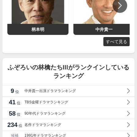
柄本明
中井貴一
すべて見る
ふぞろいの林檎たちIIIがランクインしている
ランキング
9
中井貴一出演ドラマランキング
位
41
TBS金曜ドラマランキング
位
58
90年代ドラマランキング
位
234
名作ドラマランキング
位
候補
1991年ドラマランキング