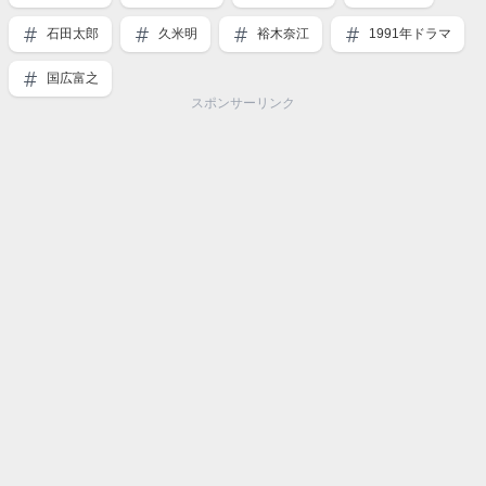
石田太郎
久米明
裕木奈江
1991年ドラマ
国広富之
スポンサーリンク