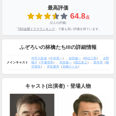
最高評価
64.8
点
(2人の評価)
「
TBS金曜ドラマランキング
」で最も高い評価を得ています。
ふぞろいの林檎たちIIIの詳細情報
仲手川良雄
（
中井貴一
）、
岩田健一
（
時任三郎
）、
水野
メインキャスト
陽子
（
手塚理美
）、
本田修一
（
国広富之
）、
西寺実
（
柳
沢慎吾
）、
伊吹夏恵
（
高橋ひとみ
）
キャスト(出演者)・登場人物