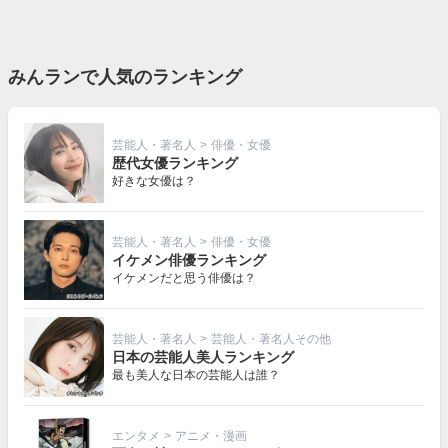
みんランで人気のランキング
芸能人・著名人
>
俳優・女優
歴代女優ランキング
好きな女優は？
芸能人・著名人
>
俳優・女優
イケメン俳優ランキング
イケメンだと思う俳優は？
芸能人・著名人
>
芸能人・著名人その他
日本の芸能人美人ランキング
最も美人な日本の芸能人は誰？
エンタメ
>
アニメ・漫画