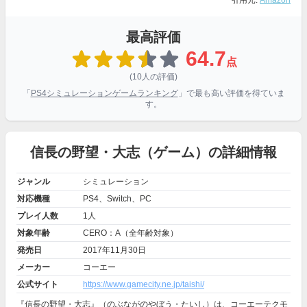
引用元:
Amazon
最高評価
64.7
点
(10人の評価)
「
PS4シミュレーションゲームランキング
」で最も高い評価を得ていま
す。
信長の野望・大志（ゲーム）の詳細情報
ジャンル
シミュレーション
対応機種
PS4、Switch、PC
プレイ人数
1人
対象年齢
CERO：A（全年齢対象）
発売日
2017年11月30日
メーカー
コーエー
公式サイト
https://www.gamecity.ne.jp/taishi/
『信長の野望・大志』（のぶながのやぼう・たいし）は、コーエーテクモ