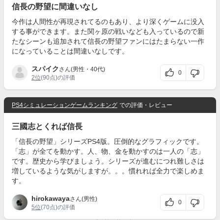
信長の野望に間違いなし
今作は人間性が再現されてるのもあり、より深くゲームに没入
する事ができます。また関ヶ原の戦いなども入っているので新
たなシーンも追加されて信長の野望ファンにはたまらない一作
になっていることは間違いなしです。
スパイク
さん(男性・40代)
0
2位
(90点)の評価
PS4シミュレーションゲームランキング
での評価・レビュー
三國志とくれば信長
「信長の野望」シリーズPS4版。圧倒的なグラフィックです。
「志」が全てを動かす。人、物、金を動かすのは一人の「志」
です。歴史から学びましょう。シリーズが進むにつれ難しさは
増しているような気がしますが。。。慣れれば全力で楽しめま
す。
hirokawaya
さん(男性)
0
5位
(70点)の評価