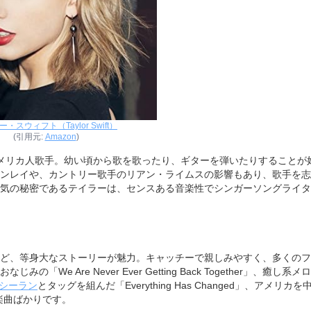
・スウィフト（Taylor Swift）
(引用元:
Amazon
)
のアメリカ人歌手。幼い頃から歌を歌ったり、ギターを弾いたりすることが
ンレイや、カントリー歌手のリアン・ライムスの影響もあり、歌手を志
気の秘密であるテイラーは、センスある音楽性でシンガーソングライタ
ど、等身大なストーリーが魅力。キャッチーで親しみやすく、多くのフ
 Are Never Ever Getting Back Together」、癒し系メ
シーラン
とタッグを組んだ「Everything Has Changed」、アメリカを
な楽曲ばかりです。