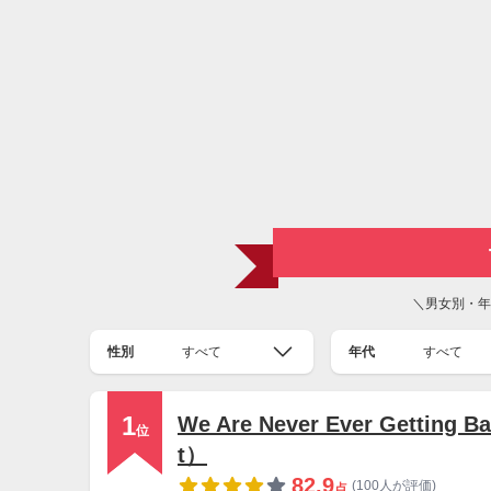
＼男女別・年
性別
すべて
年代
すべて
1
We Are Never Ever Gettin
位
t）
82.9
(100人が評価)
点