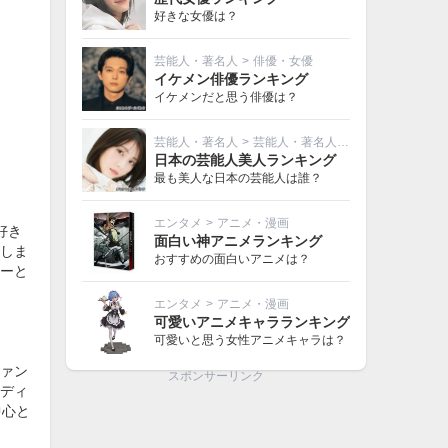
好きな女優は？
芸能人・著名人
>
俳優・女優
イケメン俳優ランキング
イケメンだと思う俳優は？
芸能人・著名人
>
芸能人・著名人その他
日本の芸能人美人ランキング
最も美人な日本の芸能人は誰？
エンタメ
>
アニメ・漫画
好き
面白い神アニメランキング
しま
おすすめの面白いアニメは？
ーと
エンタメ
>
アニメ・漫画
可愛いアニメキャラランキング
可愛いと思う女性アニメキャラは？
ァン
スポンサーリンク
ロディ
中心と