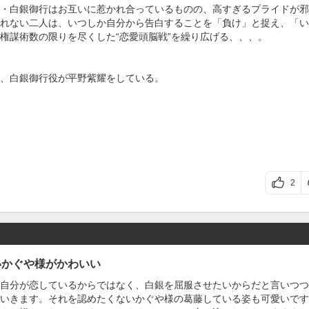
・白銀御行はお互いに惹かれ合っているものの、高すぎるプライドが邪
れない二人は、いつしか自分から告白することを「負け」と捉え、「い
権謀術数の限りを尽くした“恋愛頭脳戦”を繰り広げる、、、。
、白銀御行役が平野紫耀をしている。
2
いかぐや様がかわいい
自分が恋しているからではなく、白銀を屈服させたいからだと言いつつ
いきます。それを認めたくないかぐや様の葛藤している姿も可愛いです