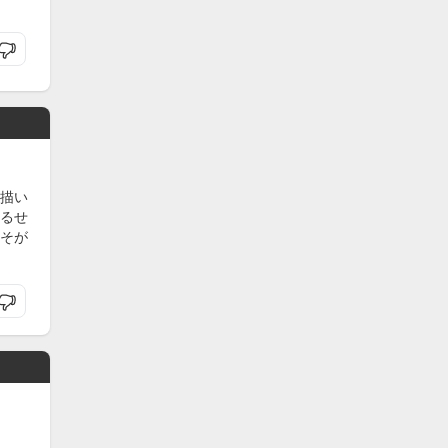
描い
るせ
そが