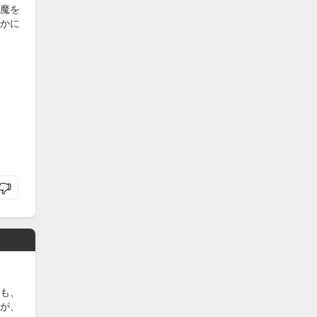
魔を
かに
も、
が、