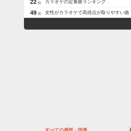
22
カラオケの定番曲ランキング
位
49
女性がカラオケで高得点が取りやすい曲
位
すべての
感想・評価