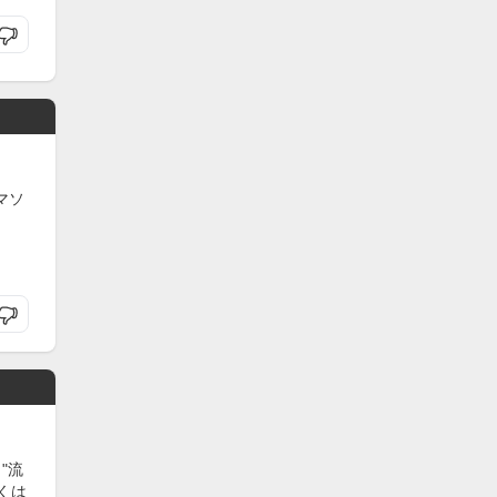
マソ
"流
くは