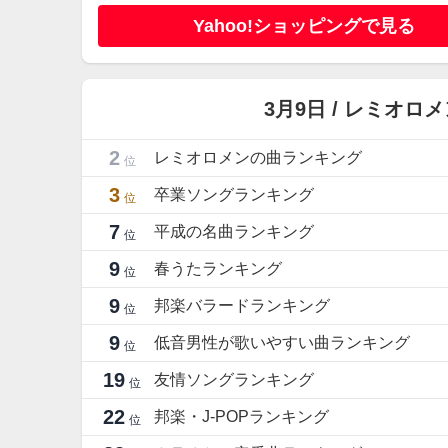
Yahoo!ショッピングで見る
3月9日 / レミオ
2
レミオロメンの曲ランキング
位
3
卒業ソングランキング
位
7
平成の名曲ランキング
位
9
春うたランキング
位
9
邦楽バラードランキング
位
9
低音男性が歌いやすい曲ランキング
位
19
友情ソングランキング
位
22
邦楽・J-POPランキング
位