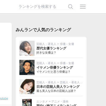
みんランで人気のランキング
芸能人・著名人
>
俳優・女優
歴代女優ランキング
好きな女優は？
芸能人・著名人
>
俳優・女優
イケメン俳優ランキング
イケメンだと思う俳優は？
芸能人・著名人
>
芸能人・著名人その他
日本の芸能人美人ランキング
最も美人な日本の芸能人は誰？
outube
エンタメ
>
アニメ・漫画
面白い神アニメランキング