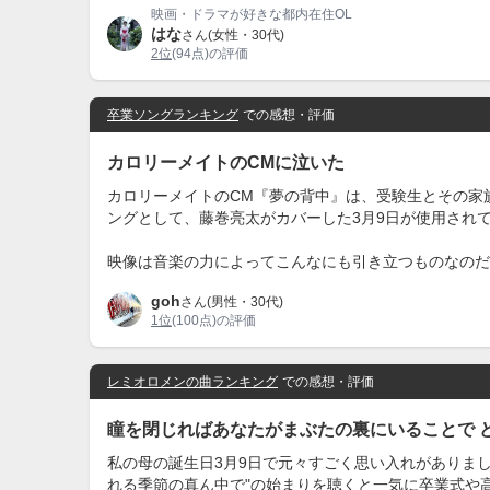
映画・ドラマが好きな都内在住OL
はな
さん(女性・30代)
2位
(94点)の評価
卒業ソングランキング
での感想・評価
カロリーメイトのCMに泣いた
カロリーメイトのCM『夢の背中』は、受験生とその家
ングとして、藤巻亮太がカバーした3月9日が使用され
映像は音楽の力によってこんなにも引き立つものなのだ
goh
さん(男性・30代)
1位
(100点)の評価
レミオロメンの曲ランキング
での感想・評価
瞳を閉じればあなたがまぶたの裏にいることで 
私の母の誕生日3月9日で元々すごく思い入れがありま
れる季節の真ん中で"の始まりを聴くと一気に卒業式や