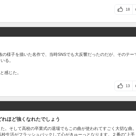
18
族の様子を描いた名作で、当時SNSでも大反響だったのだが、そのテー
ている。
と感じた。
13
どれほど強くなれたでしょう
した。そして高校の卒業式の退場でもこの曲が使われてすごく大切な曲。
高校生活がフラッシュバックして心がきゅーっとなります。２番の"上手