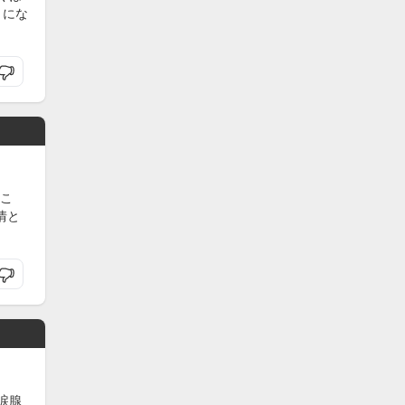
うにな
こ
情と
涙腺