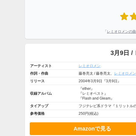
「
レミオロメンの曲
3月9日 
アーティスト
レミオロメン
作詞・作曲
藤巻亮太 / 藤巻亮太、
レミオロメン
リリース
2004年3月9日『3月9日』
『ether』
収録アルバム
『レミオベスト』
『Flash and Gleam』
タイアップ
フジテレビ系ドラマ『１リットル
参考価格
250円(税込)
Amazonで見る