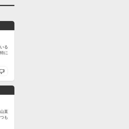
いる
特に
山直
つも