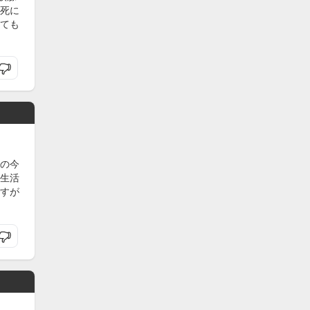
死に
ても
の今
生活
すが