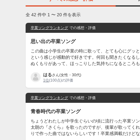
全 42 件中 1 〜 20 件を表示
卒業ソングランキング
での感想・評価
思い出の卒業ソング
この曲は小学生の卒業の時に歌って、とても心にグッと
という感じが感動的で好きです。何回も聞きたくなるし
ぬくもりがあって、ほっこりした気持ちになるところも
はる
さん(女性・30代)
1位
(100点)の評価
卒業ソングランキング
での感想・評価
青春時代の卒業ソング
ちょうどわたしが中学生ぐらいの頃に流行った卒業ソン
太朗の『さくら』を歌ったのですが、後輩が歌ってくれ
りで作った曲ではないらしいです！卒業感満載だけどな