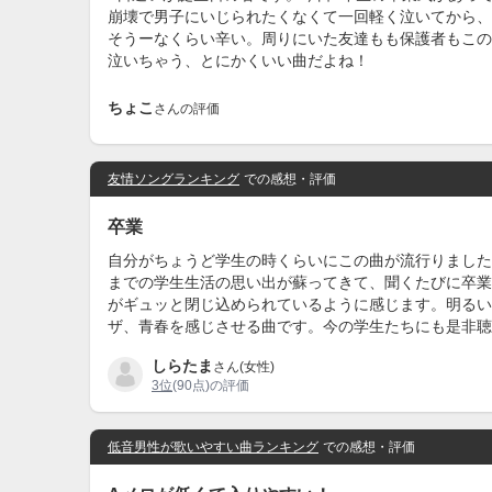
崩壊で男子にいじられたくなくて一回軽く泣いてから、
そうーなくらい辛い。周りにいた友達もも保護者もこの
泣いちゃう、とにかくいい曲だよね！
ちょこ
さんの評価
友情ソングランキング
での感想・評価
卒業
自分がちょうど学生の時くらいにこの曲が流行りました
までの学生生活の思い出が蘇ってきて、聞くたびに卒業
がギュッと閉じ込められているように感じます。明るい
ザ、青春を感じさせる曲です。今の学生たちにも是非聴
しらたま
さん(女性)
3位
(90点)の評価
低音男性が歌いやすい曲ランキング
での感想・評価