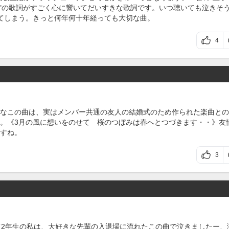
て"の歌詞がすごく心に響いてだいすきな歌詞です。いつ聴いても泣きそ
てしまう。きっと何年何十年経っても大切な曲。
4
なこの曲は、実はメンバー共通の友人の結婚式のため作られた楽曲との
。《3月の風に想いをのせて 桜のつぼみは春へとつづきます・・》友
すね。
3
て2年生の私は、大好きな先輩の入退場に流れたこの曲で泣きましたー、