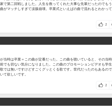
家で第二回戦しました。人生を救ってくれた大事な先輩だったのでもう
曲がマッチしすぎて涙腺崩壊。卒業式といえばの曲で流れるとわかって
2
が当時は卒業＝この曲が定番だった。この曲を聴いていると、その当時
前でも切ない気分になりました。この曲のプロモーションビデオも学生
歌では無いですけどすごくグッとくる歌です。世代だったのもあるので
いて欲しいです。
2