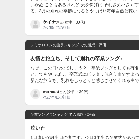
いかぬ こともあるけれど 天を仰げば それさえ小さく
る。3月の別れの季節になるとやっぱり毎年自然と聴い
ケイナ
さん(女性・30代)
2位
(95点)の評価
レミオロメンの曲ランキング
での感想・評価
友情と旅立ち、そして別れの卒業ソング♪
なぜ、この日なのでしょう？ 卒業ソングとしても有名
と。でもやっぱり、卒業式にピッタリ似合う曲ですよね
新たな旅立ち、別れをしっとりと感じさせてくれる曲で
momaki
さん(女性・30代)
2位
(95点)の評価
卒業ソングランキング
での感想・評価
泣いた
1日違いが誕生日の者です。今日3年生の卒業式があっ