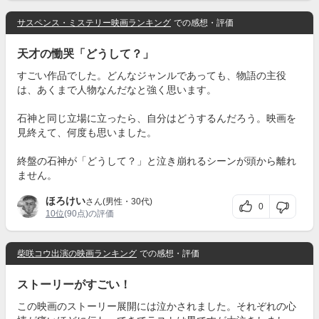
サスペンス・ミステリー映画ランキング
での感想・評価
天才の慟哭「どうして？」
すごい作品でした。どんなジャンルであっても、物語の主役
は、あくまで人物なんだなと強く思います。
石神と同じ立場に立ったら、自分はどうするんだろう。映画を
見終えて、何度も思いました。
終盤の石神が「どうして？」と泣き崩れるシーンが頭から離れ
ません。
ほろけい
さん(男性・30代)
0
10位
(90点)の評価
柴咲コウ出演の映画ランキング
での感想・評価
ストーリーがすごい！
この映画のストーリー展開には泣かされました。それぞれの心