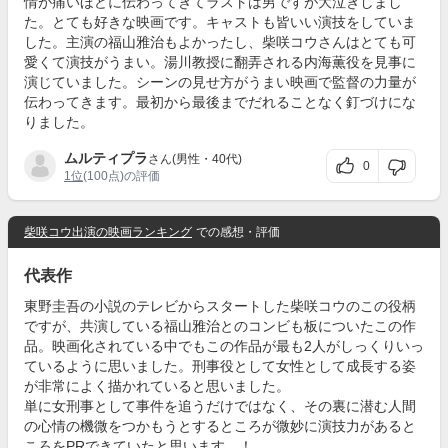
情が痛いほどに伝わってきてラストは男ですが大泣きしまし
た。とても好きな映画です。キャストも皆いい演技をしていま
した。主演の福山雅治もよかったし、柴咲コウさんはとても可
愛くて演技がうまい。湯川教授に翻弄される内海薫役を見事に
演じていました。シーンの見せ方がうまい映画で監督の力量が
伝わってきます。最初から最後までだれることなく釘づけにな
りました。
ムルティプラ
さん(男性・40代)
0
1位
(100点)の評価
柴咲コウ出演の映画ランキング
での感想・評価
代表作
東野圭吾の小説のテレビからスタートした柴咲コウのこの役柄
ですが、共演している福山雅治とのコンビも板についたこの作
品。映画化されている中でもこの作品が最も2人がしっくりいっ
ているように思いました。刑事役として女性として成長する姿
が非常によく描かれていると思いました。
単に女刑事として事件を追うだけではなく、その裏に潜む人間
の心情の機微をつかもうとするところが微妙に演技力があると
ころをPRできていたと思います。！