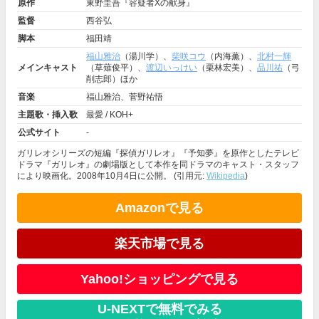
原作
東野圭吾『容疑者Xの献身』
監督
西谷弘
脚本
福田靖
福山雅治
（湯川学）、
柴咲コウ
（内海薫）、
北村一輝
メインキャスト
（草薙俊平）、
渡辺いっけい
（栗林宏美）、
品川祐
（弓
削志郎）ほか
音楽
福山雅治、菅野祐悟
主題歌・挿入歌
最愛 / KOH+
公式サイト
-
ガリレオシリーズの短編『探偵ガリレオ』『予知夢』を原作としたテレビ
ドラマ『ガリレオ』の劇場版として本作を同ドラマのキャスト・スタッフ
により映画化。2008年10月4日に公開。 (引用元:
Wikipedia
)
Amazonで見る
楽天市場で見る
Yahoo!ショッピングで見る
U-NEXTで無料でみる