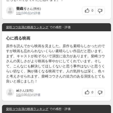
畳織り
さん(男性)
0
1位
(100点)の評価
柴咲コウ出演の映画ランキング
での感想・評価
心に残る映画
原作を読んでから映画を見ました。原作も素晴らしかったので
すが映画も忘れられないくらい素晴らしい作品だと思います。
まず、キャストが粒ぞろいで演技に迫力があります。柴崎コウ
さんの美しさがより映画を華やかにしてくれています。そし
て、こんなにも解決してほしくないと思う事件はないと思うく
らい切なく、胸が痛くなる映画です。人の気持ちは深く、色々
と考えさせられます。柴崎コウさんの迫力のある演技もとても
良いと感じました！
ai
さん(女性)
0
1位
(100点)の評価
柴咲コウ出演の映画ランキング
での感想・評価