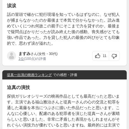
涙涙
話の冒頭で確かに犯行現場を知っているはずなのに、なぜ犯人
が捕まらなかったのか最後まで本気で分からなかった。読み進
めていくにつれ何故この親子にそこまで力を貸すのか、最後ま
で疑問点ばかりだったが読み終えた後の感動、喪失感がとても
強い作品であった。力を貸した犯人の最後の叫びがとても印象
的で、思わず涙が溢れた。
ますみ
さん(女性・30代)
11
1位
(100点)の評価
堤真一出演の映画ランキング
での感想・評価
迫真の演技
探偵ガリレオシリーズの映画作品としても最高だったと思いま
す。主演である福山雅治さんと堤真一さんの心の交流と犯罪を
通した葛藤を本当につぶさに描いた作品だったと思います。こ
んなに心優しい、配慮のある犯罪者を演じた堤真一さんが素晴
らしいと思いました。非常に矛盾した表現かもしれませんがそ
れぐらい演技力が優れていると思いますね。最終的には主演で