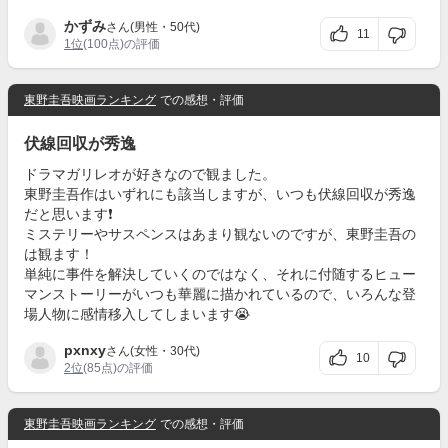
かずみ
さん(男性・50代)
11
1位
(100点)の評価
東野圭吾映画ランキング
での感想・評価
伏線回収が秀逸
ドラマガリレオが好きなので観ました。
東野圭吾作はいずれにも該当しますが、いつも伏線回収が秀逸
だと思います❗️
ミステリーやサスペンスはあまり観ないのですが、東野圭吾の
は観ます！
単純に事件を解決していくのではなく、それに付随するヒュー
マンストーリーがいつも華麗に描かれているので、いろんな登
場人物に感情移入してしまいます😭
pxnxy
さん(女性・30代)
10
2位
(85点)の評価
東野圭吾映画ランキング
での感想・評価