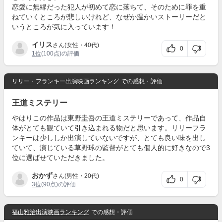
恋愛に無縁だった犯人が初めて恋に落ちて、そのために罪を重
ねていくところが悲しいけれど、なぜか温かいストーリーだと
いうところが気に入っています！
イリス
さん(女性・40代)
0
1位
(100点)の評価
リリー・フランキー出演映画ランキング
での感想・評価
王道ミステリー
やはりこの作品は東野圭吾の王道ミステリーであって、作品自
体がとても観ていて引き込まれる物だと思います。リリーフラ
ンキーは少ししか出演していないですが、とても良い味を出し
ていて、演じている草野球の監督がとても個人的に好きなので3
位に選ばせていただきました。
おかず
さん(男性・20代)
0
3位
(90点)の評価
福山雅治出演映画ランキング
での感想・評価