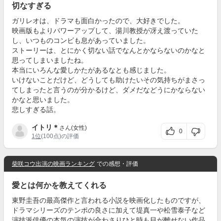
切なすぎる
ガリレオは、ドラマも面白かったので、大好きでした。
映画版もよりパワーアップして、湯川教授が冴え渡っていた
し、いつものコンビも息があっていました。
ストーリーは、とにかく切ない話でなんとかならないのかなと
思ってしまいましたね。
本当にいろんな愛しかたがあるなとも感じました。
いけないことだけど、どうしても助けたいその気持ちがまさっ
てしまったと言うのが分かるけど、ダメだなどうにかならない
かなと思いました。
悲しすぎる話。
イトリ＊
さん(女性)
0
1位
(100点)の評価
柴咲コウ出演の映画ランキング
での感想・評価
愛とは何かを教えてくれる
東野圭吾の最高傑作と言われる小説を映画化したものですが、
ドラマシリーズのテンポの良さに加えて堤真一や松雪泰子など
演技派俳優の本気の演技が合わさりひと時も目が離せない作品