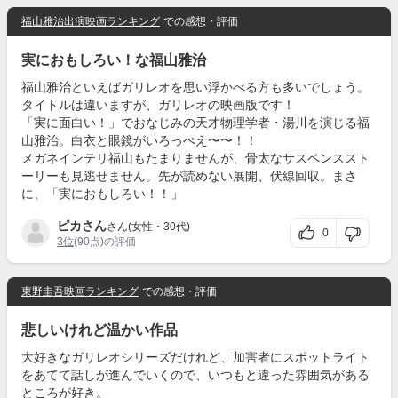
福山雅治出演映画ランキング
での感想・評価
実におもしろい！な福山雅治
福山雅治といえばガリレオを思い浮かべる方も多いでしょう。
タイトルは違いますが、ガリレオの映画版です！
「実に面白い！」でおなじみの天才物理学者・湯川を演じる福
山雅治。白衣と眼鏡がいろっぺえ〜〜！！
メガネインテリ福山もたまりませんが、骨太なサスペンススト
ーリーも見逃せません。先が読めない展開、伏線回収。まさ
に、「実におもしろい！！」
ピカさん
さん(女性・30代)
0
3位
(90点)の評価
東野圭吾映画ランキング
での感想・評価
悲しいけれど温かい作品
大好きなガリレオシリーズだけれど、加害者にスポットライト
をあてて話しが進んでいくので、いつもと違った雰囲気がある
ところが好き。