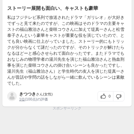
ストーリー展開も面白い、キャストも豪華
私はフジテレビ系列で放送されたドラマ「ガリレオ」が大好き
でずっと見て来たのですが、この映画はそのドラマの主要キャ
ストの福山雅治さんと柴咲コウさんに加えて堤真一さんと松雪
泰子さんという豪華キャストが重要な役を演じていたので、と
ても良い映画に仕上がっていました。ストーリー的にもトリッ
クが分からなくて謎だったのですが、そのトリックが解けたら
なるほどーと感心させられて面白かったです。またドラマでも
おなじみの物理学者の湯川先生を演じた福山雅治さんと熱血刑
事を演じた柴咲コウさんの掛け合いシーンも良かったですし、
湯川先生（福山雅治さん）と学生時代の友人を演じた堤真一さ
んが昔話や学問の話をしながら一緒に飲んでいるシーンは素敵
でした。
きつつき
さん(女性)
0
1位
(100点)の評価
スポンサーリンク