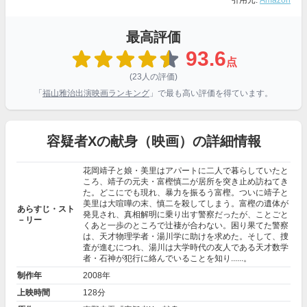
引用元:
Amazon
最高評価
93.6
点
(23人の評価)
「
福山雅治出演映画ランキング
」で最も高い評価を得ています。
容疑者Xの献身（映画）の詳細情報
花岡靖子と娘・美里はアパートに二人で暮らしていたと
ころ、靖子の元夫・富樫慎二が居所を突き止め訪ねてき
た。どこにでも現れ、暴力を振るう富樫。ついに靖子と
美里は大喧嘩の末、慎二を殺してしまう。富樫の遺体が
あらすじ・スト
発見され、真相解明に乗り出す警察だったが、ことごと
－リー
くあと一歩のところで辻褄が合わない。困り果てた警察
は、天才物理学者・湯川学に助けを求めた。そして、捜
査が進むにつれ、湯川は大学時代の友人である天才数学
者・石神が犯行に絡んでいることを知り......。
制作年
2008年
上映時間
128分