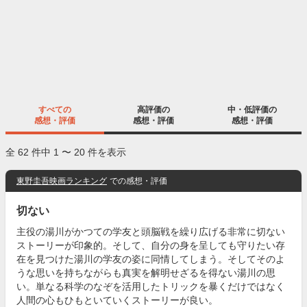
すべての
高評価の
中・低評価の
感想・評価
感想・評価
感想・評価
全 62 件中 1 〜 20 件を表示
東野圭吾映画ランキング
での感想・評価
切ない
主役の湯川がかつての学友と頭脳戦を繰り広げる非常に切ない
ストーリーが印象的。そして、自分の身を呈しても守りたい存
在を見つけた湯川の学友の姿に同情してしまう。そしてそのよ
うな思いを持ちながらも真実を解明せざるを得ない湯川の思
い。単なる科学のなぞを活用したトリックを暴くだけではなく
人間の心もひもといていくストーリーが良い。