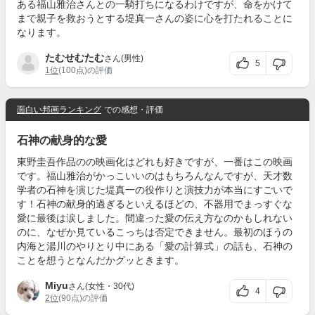
ある福山雅治さんとの一騎打ちになるわけですが、命をかけて
まで親子を救おうとする堤真一さんの姿に心を打たれることに
なります。
たむせむたむ
さん(男性)
5
1位
(100点)の評価
面白い邦画ランキング
での感想・評価
石神の献身的な愛
東野圭吾作品のの映画化はどれも好きですが、一番はこの映画
です。福山雅治がかっこいいのはもちろんなんですが、天才数
学者の石神を演じた堤真一の役作りと演技力が本当にすごいで
す！石神の献身的過ぎるといえるほどの、不器用でまっすぐな
愛に最後は涙しました。間違った愛の伝え方なのかもしれない
のに、なぜか見ているこっちは否定できません。最初のほうの
内海と湯川のやりとり中にある「愛の計算式」の話も、石神の
ことを想うとなんだかグッときます。
Miyu
さん(女性・30代)
4
2位
(90点)の評価