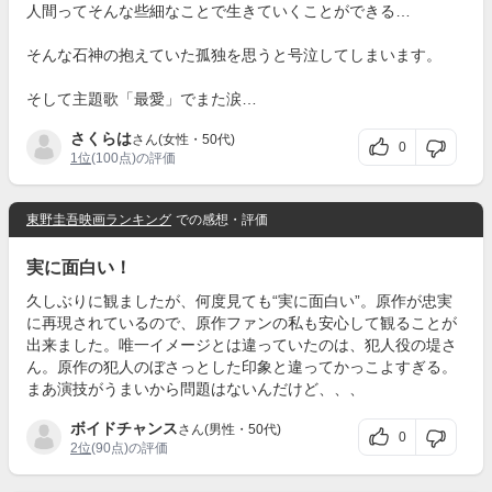
人間ってそんな些細なことで生きていくことができる…
そんな石神の抱えていた孤独を思うと号泣してしまいます。
そして主題歌「最愛」でまた涙…
さくらは
さん(女性・50代)
0
1位
(100点)の評価
東野圭吾映画ランキング
での感想・評価
実に面白い！
久しぶりに観ましたが、何度見ても“実に面白い”。原作が忠実
に再現されているので、原作ファンの私も安心して観ることが
出来ました。唯一イメージとは違っていたのは、犯人役の堤さ
ん。原作の犯人のぼさっとした印象と違ってかっこよすぎる。
まあ演技がうまいから問題はないんだけど、、、
ボイドチャンス
さん(男性・50代)
0
2位
(90点)の評価