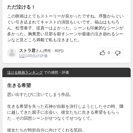
ただ泣ける！
この映画はとてもストーリーが良かったですね。序盤からぐい
ぐい引き込まれてキャストの演技もいいです。福山はもちろ
ん、松雪泰子、堤真一はよかった。シーンも印象的なシーンが
多かった。胸糞悪い旦那を殺すシーンや最後の泣き崩れるシー
ンなど見どころ満載で私も泣きました。
ストラ君
さん(男性・40代)
0
1位
(100点)の評価
泣ける映画ランキング
での感想・評価
生きる希望
思い出すたびに泣いてしまう作品。
生きる希望を失った石神が自殺を決行しようとしたその時、隣
に越してきた親子に出会い、彼女たちに生きる希望をもらっ
た…その回想シーンがせつなくてせつなくて。
彼女たちが時折自分に向けてくれる笑顔。