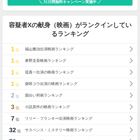
＼ 31日間無料キャンペーン実施中 ／
容疑者Xの献身（映画）がランクインしてい
るランキング
1
福山雅治出演映画ランキング
位
1
東野圭吾映画ランキング
位
1
堤真一出演の映画ランキング
位
1
柴咲コウ出演の映画ランキング
位
2
面白い邦画ランキング
位
3
小説原作の映画ランキング
位
7
リリー・フランキー出演映画ランキング
位
32
サスペンス・ミステリー映画ランキング
位