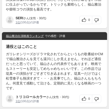
に仕上がっているからです。トリックも素晴らしく、福山雅治
や柴咲コウの演技も最高です。
SERI
さん(女性・30代)
0
1位
(100点)の評価
福山雅治出演映画ランキング
での感想・評価
適役とはこのこと
ガリレオシリーズがドラマ化されてからというもの歌番組やCM
で福山雅治さんを見ても湯川にしか見えません。それほど適役
だったと思っていて、福山さんの代表作でもあります。映画で
もストーリーも安定してめちゃめちゃいいです。この作品では
堤真一の演技がすごすぎて引き込まれます。堤真一だけではく
松雪泰子も熱演すぎて・・・お見事でした。福山さんももちろ
ん。何度見て感動して泣ける。定期的に見たくなる映画の一つ
です。
トリコロールカラー
さん(女性・30代)
0
1位
(100点)の評価