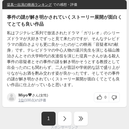
堤真一出演の映画ランキング
での感想・評価
事件の謎が解き明かされていくストーリー展開が面白く
てとても良い作品
私はフジテレビ系列で放送されたドラマ「ガリレオ」のシリー
ズドラマが大好きでずっと見て来たのですが、そんなテレビド
ラマの面白さよりも更に良かったのがこの映画「容疑者Xの献
身」です。テレビドラマの中心人物の湯川先生を演じる福山雅
治さんとその大学時代の友達役を演じた堤真一さんがある殺人
事件の容疑者とその事件の謎を解き明かそうとする教授として
出会ったのにも関わらず、二人が昔話や学術的な話で盛り上が
りながらお酒を酌み交わす姿が良かったです。そしてその事件
の謎が解き明かされていくストーリー展開が面白くてとても良
い作品に仕上がっていると思います。
Miyo💙
さん(女性)
0
1位
(100点)の評価
1
スポンサーリンク