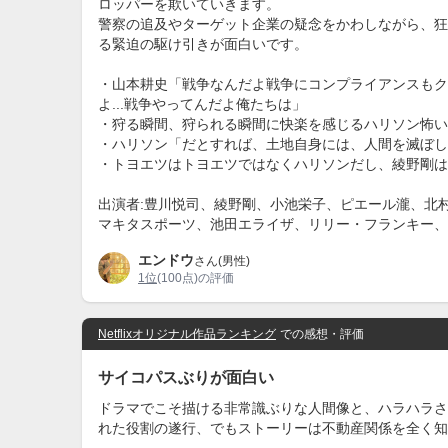
ロッパーを欺いていきます。
警察の追及やターゲット企業の疑念をかわしながら、狂
る緊迫の駆け引きが面白いです。
・山本耕史「戦争なんだよ戦争にコンプライアンスもク
よ...戦争やってんだよ俺たちは」
・狩る瞬間、狩られる瞬間に快楽を感じるハリソン怖い..
・ハリソン「だとすれば、土地自身には、人間を滅ぼし
・トヨエツはトヨエツではなくハリソンだし、綾野剛は
出演者:豊川悦司、綾野剛、小池栄子、ピエール瀧、北
マキタスポーツ、池田エライザ、リリー・フランキー、
エンドウ
さん(男性)
1位
(100点)の評価
Netflixオリジナル作品ランキング
での感想・評価
サイコパスぶりが面白い
ドラマでこそ描ける非常識ぶりな人間像と、ハラハラさ
れた役割の遂行、でもストーリーは不動産関係を全く知