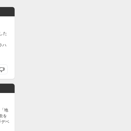
した
ラハ
「地
欺を
手デベ