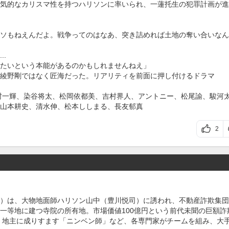
気的なカリスマ性を持つハリソンに率いられ、一蓮托生の犯罪計画が進
ソもねえんだよ。戦争ってのはなあ、突き詰めれば土地の奪い合いなん
.
たいという本能があるのかもしれませんねえ」
綾野剛ではなく匠海だった。リアリティを前面に押し付けるドラマ
村一輝、染谷将太、松岡依都美、吉村界人、アントニー、松尾諭、駿河
山本耕史、清水伸、松本ししまる、長友郁真
2
）は、大物地面師ハリソン山中（豊川悦司）に誘われ、不動産詐欺集団
一等地に建つ寺院の所有地。市場価値100億円という前代未聞の巨額詐
、地主に成りすます「ニンベン師」など、各専門家がチームを組み、大