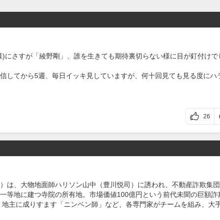
様)にさすが「綾野剛」、誰を生きても期待裏切らない様に目が釘付けで
信してから5週、毎日イッキ見していますが、何十回見ても見る度にハ
26
）は、大物地面師ハリソン山中（豊川悦司）に誘われ、不動産詐欺集団
一等地に建つ寺院の所有地。市場価値100億円という前代未聞の巨額詐
、地主に成りすます「ニンベン師」など、各専門家がチームを組み、大