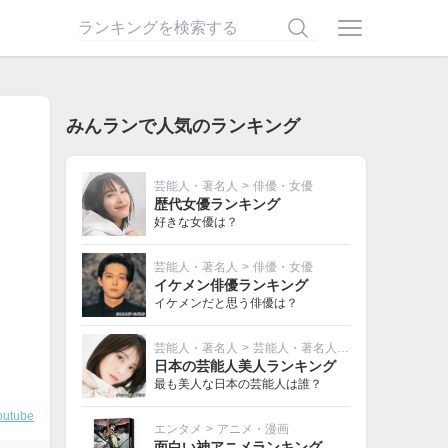
みんランで人気のランキング
芸能人・著名人
>
俳優・女優
歴代女優ランキング
好きな女優は？
芸能人・著名人
>
俳優・女優
イケメン俳優ランキング
イケメンだと思う俳優は？
芸能人・著名人
>
芸能人・著名人その他
日本の芸能人美人ランキング
最も美人な日本の芸能人は誰？
outube
エンタメ
>
アニメ・漫画
面白い神アニメランキング