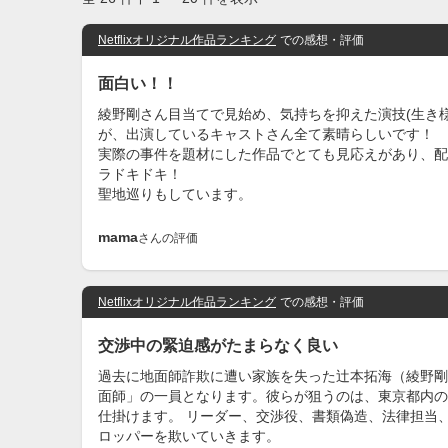
Netflixオリジナル作品ランキング
での感想・評価
面白い！！
綾野剛さん目当てで見始め、気持ちを抑えた演技(生き
が、出演しているキャストさん全て素晴らしいです！
実際の事件を題材にした作品でとても見応えがあり、配
ラドキドキ！
聖地巡りもしています。
mama
さんの評価
Netflixオリジナル作品ランキング
での感想・評価
交渉中の緊迫感がたまらなく良い
過去に地面師詐欺に遭い家族を失った辻本拓海（綾野剛
面師」の一員となります。彼らが狙うのは、東京都内の
仕掛けます。 リーダー、交渉役、書類偽造、法律担当
ロッパーを欺いていきます。