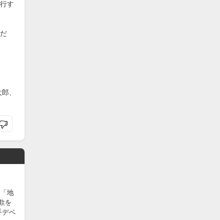
行す
だ
太郎、
「地
欺を
手デベ