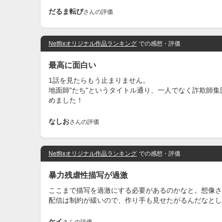
だるま転び
さんの評価
Netflixオリジナル作品ランキング
での感想・評価
最高に面白い
1話を見たらもう止まりません。
地面師"たち"というタイトル通り、一人でなく詐欺師
めました！
なしお
さんの評価
Netflixオリジナル作品ランキング
での感想・評価
暴力残虐性描写が過激
ここまで描写を過激にする必要があるのかなと。想像さ
配信は制約が緩いので、作り手も見せたがるんだなとし
ケイ