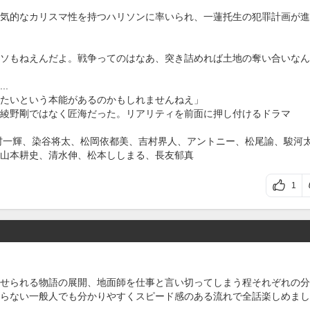
気的なカリスマ性を持つハリソンに率いられ、一蓮托生の犯罪計画が進
ソもねえんだよ。戦争ってのはなあ、突き詰めれば土地の奪い合いなん
.
たいという本能があるのかもしれませんねえ」
綾野剛ではなく匠海だった。リアリティを前面に押し付けるドラマ
村一輝、染谷将太、松岡依都美、吉村界人、アントニー、松尾諭、駿河
山本耕史、清水伸、松本ししまる、長友郁真
1
せられる物語の展開、地面師を仕事と言い切ってしまう程それぞれの分
らない一般人でも分かりやすくスピード感のある流れで全話楽しめまし