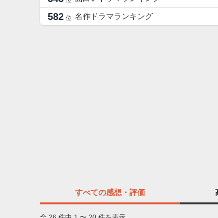
位
582
名作ドラマランキング
位
すべての
感想・評価
全 26 件中 1 〜 20 件を表示