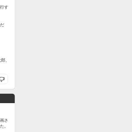
行す
だ
太郎、
画さ
た。