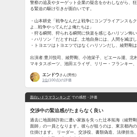
警察の追及やターゲット企業の疑念をかわしながら、狂
る緊迫の駆け引きが面白いです。
・山本耕史「戦争なんだよ戦争にコンプライアンスもク
よ...戦争やってんだよ俺たちは」
・狩る瞬間、狩られる瞬間に快楽を感じるハリソン怖い..
・ハリソン「だとすれば、土地自身には、人間を滅ぼし
・トヨエツはトヨエツではなくハリソンだし、綾野剛は
出演者:豊川悦司、綾野剛、小池栄子、ピエール瀧、北
マキタスポーツ、池田エライザ、リリー・フランキー、
エンドウ
さん(男性)
1位
(100点)の評価
面白いドラマランキング
での感想・評価
交渉中の緊迫感がたまらなく良い
過去に地面師詐欺に遭い家族を失った辻本拓海（綾野剛
面師」の一員となります。彼らが狙うのは、東京都内の
仕掛けます。 リーダー、交渉役、書類偽造、法律担当