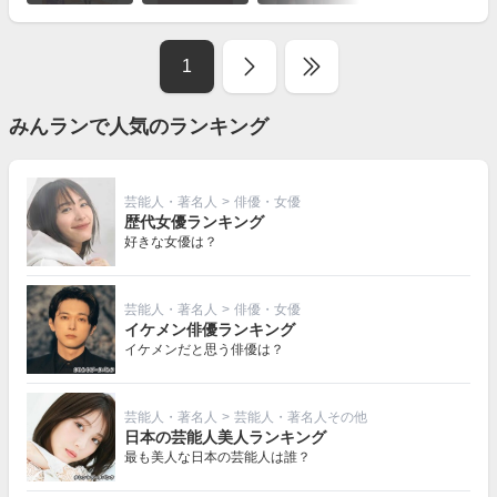
を
見
る
1
みんランで人気のランキング
芸能人・著名人
>
俳優・女優
歴代女優ランキング
好きな女優は？
芸能人・著名人
>
俳優・女優
イケメン俳優ランキング
イケメンだと思う俳優は？
芸能人・著名人
>
芸能人・著名人その他
日本の芸能人美人ランキング
最も美人な日本の芸能人は誰？