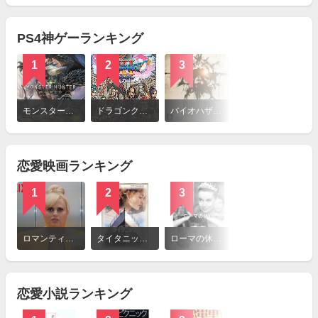
見
る
PS4神ゲーランキング
1
2
3
詳
細
モンスターハンター：ワールド
ドラゴンクエストXI 過ぎ去りし時を求めて
バイオハザード7 レジデント イービル
を
見
る
恋愛映画ランキング
1
2
3
詳
細
ロマンティックじゃない？
タイタニック（1997年）
ローマの休日（1953年）
を
見
る
恋愛小説ランキング