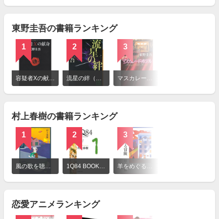
見
る
東野圭吾の書籍ランキング
1
2
3
詳
細
容疑者Xの献身（小説）
流星の絆（小説）
マスカレード・ホテル（小説）
を
見
る
村上春樹の書籍ランキング
1
2
3
詳
細
風の歌を聴け（小説）
1Q84 BOOK1（4月−6月）
羊をめぐる冒険
を
見
る
恋愛アニメランキング