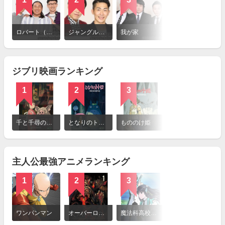
詳
細
ロバート（お笑いトリオ）
ジャングルポケット
我が家
を
見
る
ジブリ映画ランキング
1
2
3
詳
細
千と千尋の神隠し
となりのトトロ
もののけ姫
を
見
る
主人公最強アニメランキング
1
2
3
詳
細
ワンパンマン
オーバーロード
魔法科高校の劣等生
を