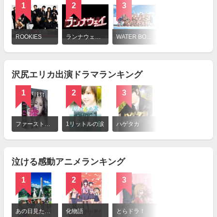
1
2
3
詳
細
ROOKIES
ランナウェイ〜愛する君のために
WATER BOYS2
を
見
る
沢尻エリカ出演ドラマランキング
1
2
3
詳
細
ファーストクラス（第2期）
1リットルの涙
ハゲタカ
を
見
る
泣ける感動アニメランキング
1
2
3
詳
細
あの日見た花の名前を僕達はまだ知らない。
化物語
とらドラ！