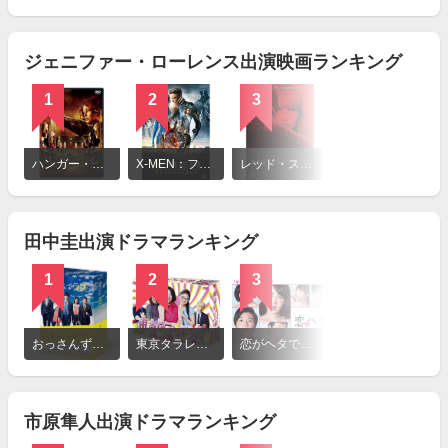
を
見
る
ジェニファー・ローレンス出演映画ランキング
1
2
3
詳
細
ハンガー・ゲーム
X-MEN：フューチャー＆パスト
レッド・スパロー
を
見
る
田中圭出演ドラマランキング
1
2
3
詳
細
おっさんずラブ
東京タラレバ娘
恋がヘタでも生きてます
を
見
る
市原隼人出演ドラマランキング