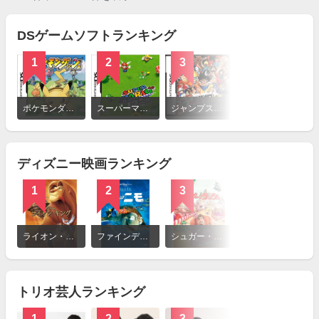
DSゲームソフトランキング
1
2
3
詳
細
ポケモンダッシュ
スーパーマリオ64DS
ジャンプスーパースターズ
を
見
る
ディズニー映画ランキング
1
2
3
詳
細
ライオン・キング
ファインディング・ニモ
シュガー・ラッシュ
を
見
る
トリオ芸人ランキング
1
2
3