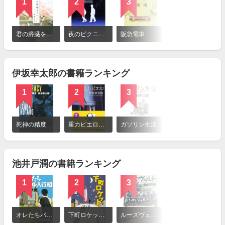
1
2
3
詳
細
君の膵臓をたべたい（小説）
夜のピクニック（小説）
阪急電車
を
見
る
伊坂幸太郎の書籍ランキング
1
2
3
詳
細
死神の精度
重力ピエロ（小説）
ガソリン生活
を
見
る
池井戸潤の書籍ランキング
1
2
3
詳
細
オレたちバブル入行組
下町ロケット（小説）
ルーズヴェルト・ゲーム（小説）
を