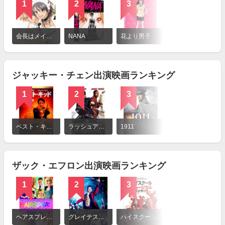
1
2
3
詳
細
会長はメイド様！
NANA
花より男子
を
見
る
ジャッキー・チェン出演映画ランキング
1
2
3
詳
細
ベスト・キッド
ラッシュアワー3
1911
を
見
る
ザック・エフロン出演映画ランキング
1
2
3
詳
細
ヘアスプレー（2007年）
グレイテスト・ショーマン
ハイスクール・ミュージカル・ザ・ムービー