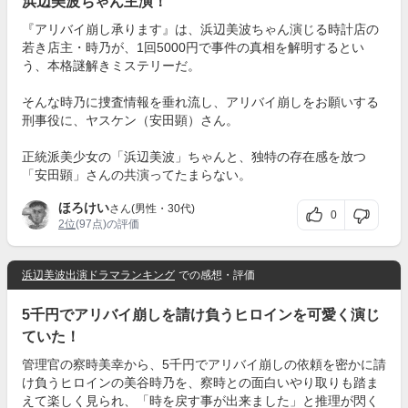
浜辺美波ちゃん主演！
『アリバイ崩し承ります』は、浜辺美波ちゃん演じる時計店の
若き店主・時乃が、1回5000円で事件の真相を解明するとい
う、本格謎解きミステリーだ。
そんな時乃に捜査情報を垂れ流し、アリバイ崩しをお願いする
刑事役に、ヤスケン（安田顕）さん。
正統派美少女の「浜辺美波」ちゃんと、独特の存在感を放つ
「安田顕」さんの共演ってたまらない。
ほろけい
さん(男性・30代)
0
2位
(97点)の評価
浜辺美波出演ドラマランキング
での感想・評価
5千円でアリバイ崩しを請け負うヒロインを可愛く演じ
ていた！
管理官の察時美幸から、5千円でアリバイ崩しの依頼を密かに請
け負うヒロインの美谷時乃を、察時との面白いやり取りも踏ま
えて楽しく見られ、「時を戻す事が出来ました」と推理が閃く