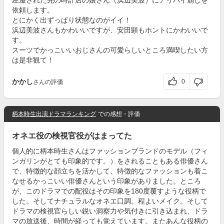
左遷された先の時計店の娘さん（浜辺美波）にアリバイ崩しを
依頼します。
とにかく出ずっぱり状態なのがイイ！
浜辺美波さんもかわいいですが、安田顕もホントにかわいいで
す。
スーツでかっこいいおじさんの可愛らしいところ満喫したい方
は是非観て！
かかし
0
さんの評価
柄本時生出演ドラマランキング
での感想・評価
オネエ役の検視官役がはまってた
個人的に柄本時生さんはファッションブランドのモデル（フィ
ンガリンがとても印象的です。）をされることもある俳優さん
で、特徴的な顔立ちを活かして、特徴的なファッションも着こ
なせるかっこいい俳優さんという印象がありました。ところ
が、このドラマでの配役はその印象を180度覆すような役柄で
した。そしてナチュラルなオネエ口調。程よいメイク。そして
ドラマの検視官らしい鋭い洞察力や気付きに引き込まれ、ドラ
マの放送後、時間が経っても覚えています。またあんな役柄の