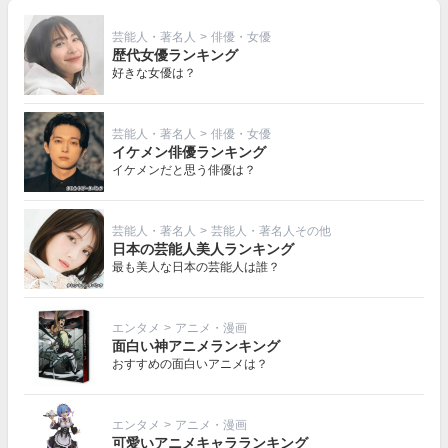
芸能人・著名人
>
俳優・女優
歴代女優ランキング
好きな女優は？
芸能人・著名人
>
俳優・女優
イケメン俳優ランキング
イケメンだと思う俳優は？
芸能人・著名人
>
芸能人・著名人その他
日本の芸能人美人ランキング
最も美人な日本の芸能人は誰？
エンタメ
>
アニメ・漫画
面白い神アニメランキング
おすすめの面白いアニメは？
エンタメ
>
アニメ・漫画
可愛いアニメキャラランキング