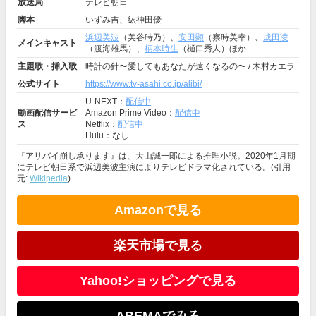
放送局
テレビ朝日
脚本
いずみ吉、紘神田優
浜辺美波
（美谷時乃）、
安田顕
（察時美幸）、
成田凌
メインキャスト
（渡海雄馬）、
柄本時生
（樋口秀人）ほか
主題歌・挿入歌
時計の針〜愛してもあなたが遠くなるの〜 / 木村カエラ
公式サイト
https://www.tv-asahi.co.jp/alibi/
U-NEXT：
配信中
動画配信サービ
Amazon Prime Video：
配信中
ス
Netflix：
配信中
Hulu：なし
『アリバイ崩し承ります』は、大山誠一郎による推理小説。2020年1月期
にテレビ朝日系で浜辺美波主演によりテレビドラマ化されている。(引用
元:
Wikipedia
)
Amazonで見る
楽天市場で見る
Yahoo!ショッピングで見る