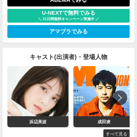
ABEMAでみる
U-NEXTで無料でみる
＼ 31日間無料キャンペーン実施中 ／
アマプラでみる
キャスト(出演者)・登場人物
浜辺美波
成田凌
すべて見る