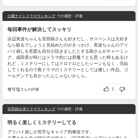
土曜ナイトドラマランキング
での感想・評価
毎回事件が解決してスッキリ
浜辺美波ちゃんも安田顕さんも好きだし，サスペンスは大好き
なら観るでしょうと見始めたのがきっかけ。美波ちゃんのアリ
バイ崩しを意図も自分が説きましたとする顕さんがチャーミン
グ。成田君が時にはドラマ的には邪魔？とも思った時もあるけ
れど，ミステリーにしてはドロドロとしたシーンもなく，完結
してくれるので夜ドラマのミステリーとしては優しい作品。ゴ
ールデンでも良かったんじゃないかしら。
せりな
1
さんの評価
安田顕出演ドラマランキング
での感想・評価
明るく楽しくミステリーしてる
アリバイ崩しが苦手なキャリア刑事役です。