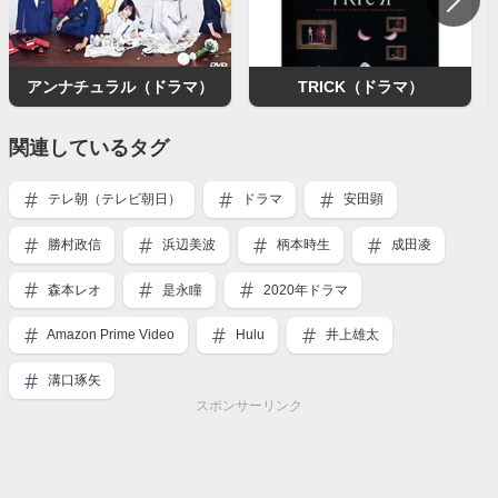
アンナチュラル（ドラマ）
TRICK（ドラマ）
関連しているタグ
テレ朝（テレビ朝日）
ドラマ
安田顕
勝村政信
浜辺美波
柄本時生
成田凌
森本レオ
是永瞳
2020年ドラマ
Amazon Prime Video
Hulu
井上雄太
溝口琢矢
スポンサーリンク