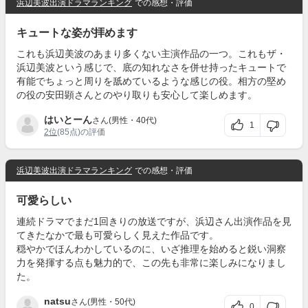
浜辺美波出演ドラマランキング
での感想・評価
キュートな姿が拝めます
これも浜辺美波のあまり多くない主演作品の一つ。これもザ・
浜辺美波という感じで、底の知れなさを併せ持ったキュートで
有能でちょっと周りを舐めているような感じの役。相方の堅め
の役の安田顕さんとのやり取りも安心して楽しめます。
はいとーん
さん(男性・40代)
1
2位
(85点)の評価
浜辺美波出演ドラマランキング
での感想・評価
可愛らしい
連続ドラマでまだ1回きりの放送ですが、浜辺さん出演作品を見
てきたなかで最も可愛らしく見えた作品です。
穏やかでほんわかしているのに、いざ推理を始めると鋭い洞察
力を発揮する点も魅力的で、この先も非常に楽しみになりまし
た。
natsu
さん(男性・50代)
0