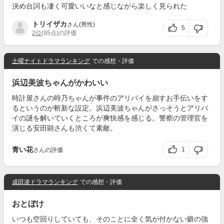
決め台詞も凄く可愛いいなと感じながら楽しく見られた
トリイザカ
さん(男性)
5
2位
(95点)の評価
土曜ナイトドラマランキング
での感想・評価
浜辺美波ちゃんがかわいい
時計屋さんの時乃ちゃんが事件のアリバイを崩すお手伝いをす
るというのが斬新な設定。浜辺美波ちゃんがさっそうとアリバ
イの謎を解いていくところが爽快感を感じる。警察の管理官を
演じる安田顕さんも渋くて素敵。
青い花
1
さんの評価
成田凌ドラマランキング
での感想・評価
おとぼけ
いつも空回りしていても、そのことに全く気が付かない癖の強