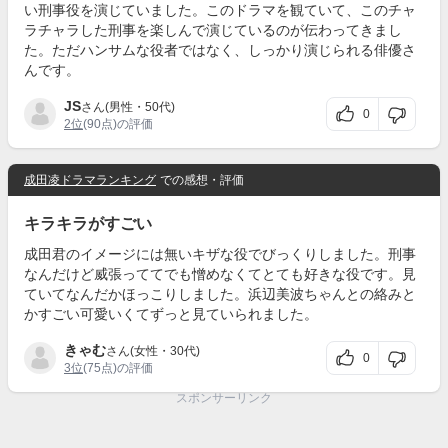
い刑事役を演じていました。このドラマを観ていて、このチャ
ラチャラした刑事を楽しんで演じているのが伝わってきまし
た。ただハンサムな役者ではなく、しっかり演じられる俳優さ
んです。
JS
さん(男性・50代)
0
2位
(90点)の評価
成田凌ドラマランキング
での感想・評価
キラキラがすごい
成田君のイメージには無いキザな役でびっくりしました。刑事
なんだけど威張っててでも憎めなくてとても好きな役です。見
ていてなんだかほっこりしました。浜辺美波ちゃんとの絡みと
かすごい可愛いくてずっと見ていられました。
きゃむ
さん(女性・30代)
0
3位
(75点)の評価
スポンサーリンク