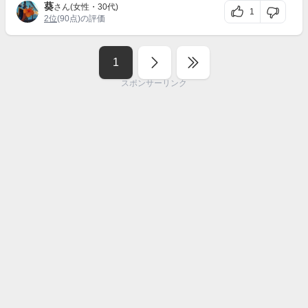
葵
さん(女性・30代)
1
2位
(90点)の評価
1
スポンサーリンク