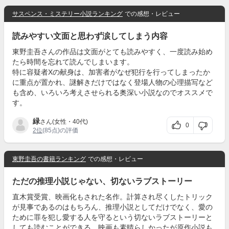
サスペンス・ミステリー小説ランキング
での感想・レビュー
読みやすい文面と思わず涙してしまう内容
東野圭吾さんの作品は文面がとても読みやすく、一度読み始め
たら時間を忘れて読んでしまいます。
特に容疑者Xの献身は、加害者がなぜ犯行を行ってしまったか
に重点が置かれ、謎解きだけではなく登場人物の心理描写など
も含め、いろいろ考えさせられる奥深い小説なのでオススメで
す。
緑
さん(女性・40代)
0
2位
(85点)の評価
東野圭吾の書籍ランキング
での感想・レビュー
ただの推理小説じゃない、切ないラブストーリー
直木賞受賞、映画化もされた名作。計算され尽くしたトリック
が見事であるのはもちろん、推理小説としてだけでなく、愛の
ために罪を犯し愛する人を守るという切ないラブストーリーと
しても読むことができる。映画も素晴らしかったが原作小説も