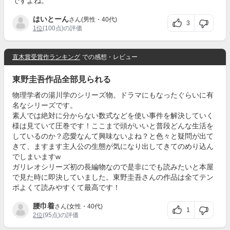
ですよね。
はいとーん
さん(男性・40代)
3
1位
(100点)の評価
直木賞受賞作ランキング
での感想・レビュー
東野圭吾作品全部見られる
物理学者の湯川学のシリーズ物。ドラマにもなったぐらいに有
名なシリーズです。
素人では絶対に分からない数式などを使い事件を解決していく
様は見ていて圧巻です！ここまで頭がいいと普段どんな生活を
しているのか？恋愛なんて興味ないよね？と色々と疑問が出て
きて、ますます主人公の生態が気になり出してきてのめり込ん
でしまいますw
ガリレオシリーズ初の長編物なので是非にでも読みたいと本屋
で見た時に即決していました。東野圭吾さんの作品は全てテン
ポよくて読みやすくて最高です！
腰巾着
さん(女性・40代)
1
2位
(95点)の評価