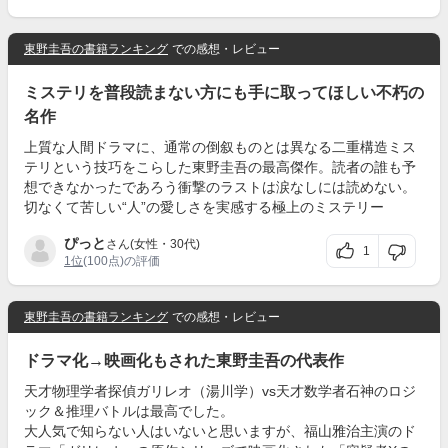
東野圭吾の書籍ランキング
での感想・レビュー
ミステリを普段読まない方にも手に取ってほしい不朽の
名作
上質な人間ドラマに、通常の倒叙ものとは異なる二重構造ミス
テリという技巧をこらした東野圭吾の最高傑作。読者の誰も予
想できなかったであろう衝撃のラストは涙なしには読めない。
切なくて苦しい“人”の愛しさを実感する極上のミステリー
ぴっと
さん(女性・30代)
1
1位
(100点)の評価
東野圭吾の書籍ランキング
での感想・レビュー
ドラマ化→映画化もされた東野圭吾の代表作
天才物理学者探偵ガリレオ（湯川学）vs天才数学者石神のロジ
ック＆推理バトルは最高でした。
大人気で知らない人はいないと思いますが、福山雅治主演のド