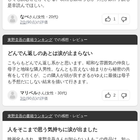
是非読んでほしい。
なべ
さん(女性・20代)
1
2位
(90点)の評価
東野圭吾の書籍ランキング
での感想・レビュー
どんでん返しのあとは涙が止まらない
こちらもどんでん返し系かと思います。昭和な雰囲気の仲良し
母子と地味な隣人男性。なんとも言えない始まりから秘密の共
有をして行くが、この隣人が頭が良すぎるがゆえに最後は母子
も予想だにしない結末を描いて行きます。
マリベル
さん(女性・30代)
2
3位
(90点)の評価
東野圭吾の書籍ランキング
での感想・レビュー
人をそこまで思う気持ちに涙が出ました
映画化もされ、東野圭吾さんが知らない人もこの作品は、知っ