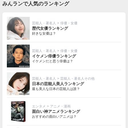
みんランで人気のランキング
芸能人・著名人
>
俳優・女優
歴代女優ランキング
好きな女優は？
芸能人・著名人
>
俳優・女優
イケメン俳優ランキング
イケメンだと思う俳優は？
芸能人・著名人
>
芸能人・著名人その他
日本の芸能人美人ランキング
最も美人な日本の芸能人は誰？
エンタメ
>
アニメ・漫画
面白い神アニメランキング
おすすめの面白いアニメは？