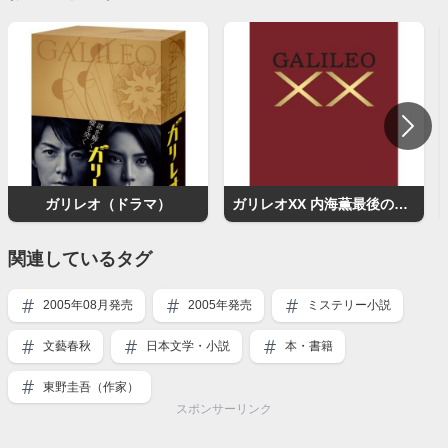
ガリレオ（ドラマ）
ガリレオXX 内海薫最後の事件 愚弄ぶ
関連しているタグ
2005年08月発売
2005年発売
ミステリー小説
文藝春秋
日本文学・小説
本・書籍
東野圭吾（作家）
スポンサーリンク