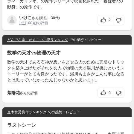
ラマ「ガリレオ」の原作シリーズで映画化された「容疑者Xの
献身」の原作です。
いけこ
さん(男性・30代)
2
1位
(100点)の評価
どんでん返しがすごい小説ランキング
での感想・レビュー
数学の天才vs物理の天才
数学の天才である石神が想いをよせる人のために完璧なトリッ
クを築き上げたがそれを友人で物理の天才湯川が挑むというス
トーリーがとても良かったです。湯川もまさかこんな事になる
とは思っていなかったんじゃないかと思います。
紫陽花
0
さんの評価
直木賞受賞作ランキング
での感想・レビュー
ラストシーン