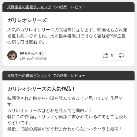
東野圭吾の書籍ランキング
での感想・レビュー
ガリレオシリーズ
人気のガリレオシリーズの長編作になります。映画化もされ知
名度も高いですよね。天才数学者湯川ではなく容疑者Xが主役
の切り口は流石です。
aaa
さん(40代)
0
2位
(95点)の評価
東野圭吾の書籍ランキング
での感想・レビュー
ガリレオシリーズの人気作品！
映画化された時から小説を読んでみようと思っていた作品で
す。
ガリレオシリーズはどれを読んでも面白い！
特にこの作品はトリックが簡潔に書かれているのでとても読み
やすいです。
最後まで話の展開がどう転ぶかわからないハラハラも最高！