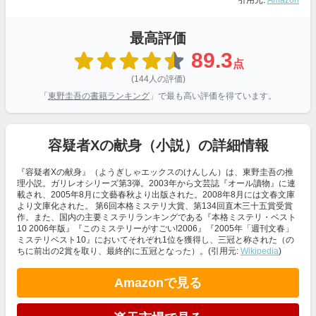
引用元:
Amazon
最高評価
89.3
点
(144人の評価)
「
東野圭吾の書籍ランキング
」で最も高い評価を得ています。
容疑者Xの献身（小説）の詳細情報
『容疑者Xの献身』（ようぎしゃエックスのけんしん）は、東野圭吾の推
理小説。ガリレオシリーズ第3弾。2003年から文芸誌『オール讀物』に連
載され、2005年8月に文藝春秋より出版された。2008年8月には文春文庫
より文庫化された。 第6回本格ミステリ大賞、第134回直木三十五賞受賞
作。また、国内の主要ミステリランキングである『本格ミステリ・ベスト
10 2006年版』『このミステリーがすごい!2006』『2005年「週刊文春」
ミステリベスト10』においてそれぞれ1位を獲得し、三冠と称された（の
ちに前出の2賞を取り、最終的に五冠となった）。(引用元:
Wikipedia
)
Amazonで見る