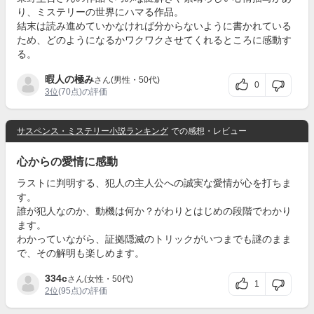
り、ミステリーの世界にハマる作品。
結末は読み進めていかなければ分からないように書かれている
ため、どのようになるかワクワクさせてくれるところに感動す
る。
暇人の極み
さん(男性・50代)
0
3位
(70点)の評価
サスペンス・ミステリー小説ランキング
での感想・レビュー
心からの愛情に感動
ラストに判明する、犯人の主人公への誠実な愛情が心を打ちま
す。
誰が犯人なのか、動機は何か？がわりとはじめの段階でわかり
ます。
わかっていながら、証拠隠滅のトリックがいつまでも謎のまま
で、その解明も楽しめます。
334c
さん(女性・50代)
1
2位
(95点)の評価