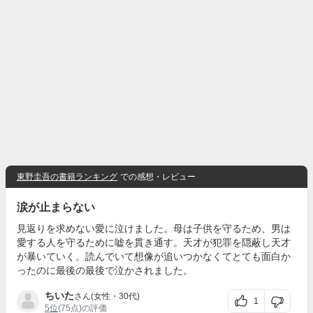
東野圭吾の書籍ランキング
での感想・レビュー
涙が止まらない
見返りを求めない愛に泣けました。母は子供を守るため、男は
愛する人を守るために嘘を貫き通す。天才が犯罪を隠蔽し天才
が暴いていく。読んでいて想像が追いつかなくてとても面白か
ったのに最後の最後で泣かされました。
ちいた
さん(女性・30代)
1
5位
(75点)の評価