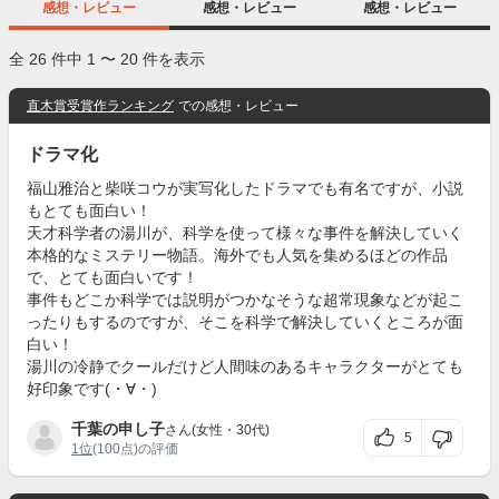
感想・レビュー
感想・レビュー
感想・レビュー
全 26 件中 1 〜 20 件を表示
直木賞受賞作ランキング
での感想・レビュー
ドラマ化
福山雅治と柴咲コウが実写化したドラマでも有名ですが、小説
もとても面白い！
天才科学者の湯川が、科学を使って様々な事件を解決していく
本格的なミステリー物語。海外でも人気を集めるほどの作品
で、とても面白いです！
事件もどこか科学では説明がつかなそうな超常現象などが起こ
ったりもするのですが、そこを科学で解決していくところが面
白い！
湯川の冷静でクールだけど人間味のあるキャラクターがとても
好印象です(・∀・)
千葉の申し子
さん(女性・30代)
5
1位
(100点)の評価