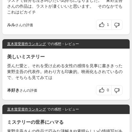
ラストで自分も泣き叫びたい気持ちになりました。 東野圭吾
さんの作品は、ラストが凄くいいと思います。 そのなかでも
これはピカイチ
ルル
1
さんの評価
直木賞受賞作ランキング
での感想・レビュー
美しいミステリー
歪んだ愛と、それを受け止める女性の感情を見事に書ききった
東野圭吾の代表作。終わり方も印象的。映画化もされているの
で、そちらも見てみては
本好き
0
さんの評価
直木賞受賞作ランキング
での感想・レビュー
ミステリーの世界にハマる
東野圭吾さんの作品で巧みな謎解きや素晴らしい心情描写があ