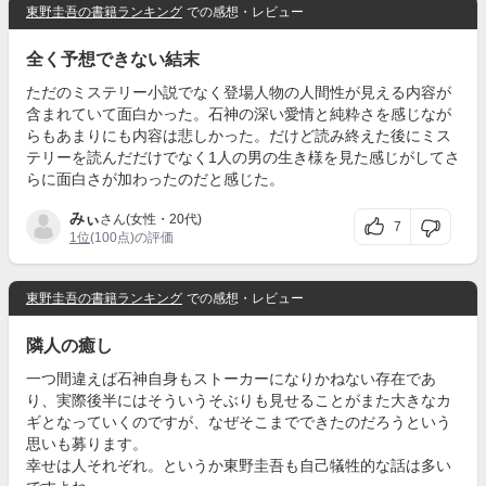
東野圭吾の書籍ランキング
での感想・レビュー
全く予想できない結末
ただのミステリー小説でなく登場人物の人間性が見える内容が
含まれていて面白かった。石神の深い愛情と純粋さを感じなが
らもあまりにも内容は悲しかった。だけど読み終えた後にミス
テリーを読んだだけでなく1人の男の生き様を見た感じがしてさ
らに面白さが加わったのだと感じた。
みぃ
さん(女性・20代)
7
1位
(100点)の評価
東野圭吾の書籍ランキング
での感想・レビュー
隣人の癒し
一つ間違えば石神自身もストーカーになりかねない存在であ
り、実際後半にはそういうそぶりも見せることがまた大きなカ
ギとなっていくのですが、なぜそこまでできたのだろうという
思いも募ります。
幸せは人それぞれ。というか東野圭吾も自己犠牲的な話は多い