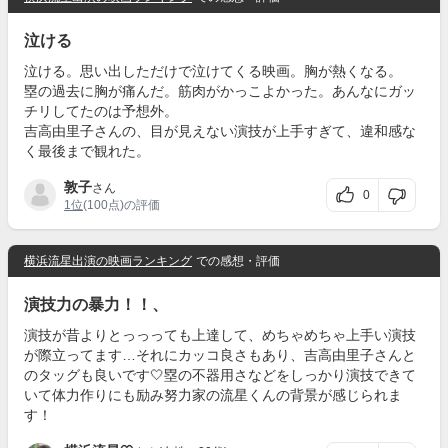
泣ける
泣ける。思い出しただけで泣けてくる映画。胸が熱くなる。
塁の過去に胸が痛んだ。筋肉がかっこよかった。あんなにガッ
チリしてたのは予想外。
吉高由里子さんの、目が見えない演技が上手すぎて、違和感な
く最後まで観れた。
敦子
さん
0
1位
(100点)の評価
横浜流星出演の映画ランキング
での感想・評価
演技力の暴力！！、
演技が昔よりとっっっても上達して、めちゃめちゃ上手い演技
が際立ってます…それにカッコ良さもあり、吉高由里子さんと
のタッグも良いです🤍塁の不器用さなどをしっかり演技できて
いて体力作りにも励み努力家の流星くんの背景が感じられま
す！