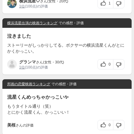
横浜流星🤍
さん(女性・20代)
1
1位
(100点)の評価
横浜流星出演の映画ランキング
での感想・評価
泣きました
ストーリーがしっかりしてる。ボクサーの横浜流星くんがとに
かくかっこい。
グランマ
さん(女性・30代)
0
1位
(100点)の評価
邦画の恋愛映画ランキング
での感想・評価
流星くんめっちゃかっこい✨
もうタイトル通り（笑）
とにかく流星くん、かっこいい！
美桜
0
さんの評価