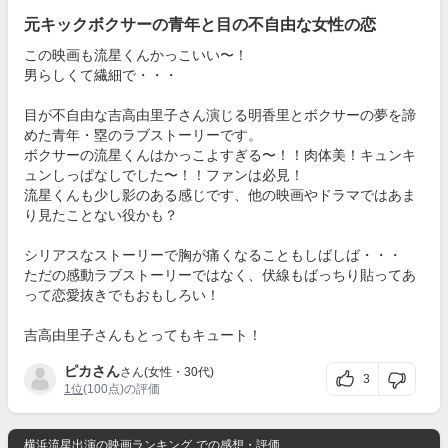
元キックボクサーの青年と目の不自由な女性の恋
この映画も流星くんかっこいい〜！
男らしくて繊細で・・・
目が不自由な吉高由里子さん演じる明香里とボクサーの夢を諦
めた青年・塁のラブストーリーです。
ボクサーの流星くんはかっこよすぎる〜！！肉体美！キュンキ
ュンしっぱなしでした〜！！ファンは必見！
流星くんも少し影のある感じです、他の映画やドラマではあま
り見たことない役かも？
シリアスなストーリーで胸が痛くなることもしばしば・・・
ただの感動ラブストーリーではなく、伏線もばっちり貼ってあ
って恋愛抜きでもおもしろい！
吉高由里子さんもとってもキュート！
ピカさん
さん(女性・30代)
3
1位
(100点)の評価
横浜流星出演の映画ランキング
での感想・評価