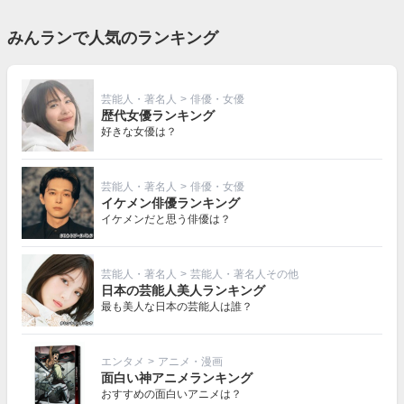
みんランで人気のランキング
芸能人・著名人
>
俳優・女優
歴代女優ランキング
好きな女優は？
芸能人・著名人
>
俳優・女優
イケメン俳優ランキング
イケメンだと思う俳優は？
芸能人・著名人
>
芸能人・著名人その他
日本の芸能人美人ランキング
最も美人な日本の芸能人は誰？
エンタメ
>
アニメ・漫画
面白い神アニメランキング
おすすめの面白いアニメは？