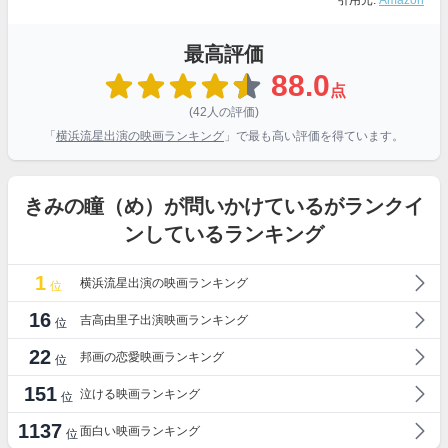
引用元:
Amazon
最高評価
88.0
点
(42人の評価)
「
横浜流星出演の映画ランキング
」で最も高い評価を得ています。
きみの瞳（め）が問いかけているがランクイ
ンしているランキング
1
横浜流星出演の映画ランキング
位
16
吉高由里子出演映画ランキング
位
22
邦画の恋愛映画ランキング
位
151
泣ける映画ランキング
位
1137
面白い映画ランキング
位