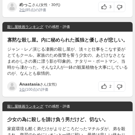
めっこ
さん(女性・30代)
3
2位
(85点)の評価
殺し屋映画ランキング
での感想・評価
寡黙な殺し屋。内に秘められた孤独と優しさが悲しい。
ジャン・レノ演じる凄腕の殺し屋が、淡々と仕事をこなす姿が
とてもクール。家族のため復讐を誓う少女の、あどけなさとな
まめかしさの裏に漂う影が印象的。ナタリー・ポートマン、当
時から凄かった。そんな2人が一鉢の観葉植物を大事にしている
のが、なんとも叙情的。
Anastasia
さん(女性)
2
1位
(100点)の評価
殺し屋映画ランキング
での感想・評価
少女の為に殺しを請け負う男だけど、切ない。
家庭環境も酷く弟だけがよりどころだったマチルダが、弟を殺
され、復習のためにレオンと一緒に戦い、最後は悲しい終わり