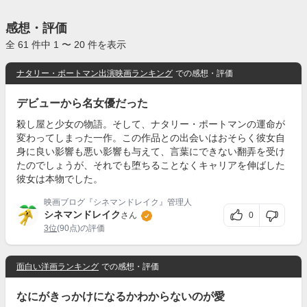
感想・評価
全 61 件中 1 〜 20 件を表示
ナタリー・ポートマン出演映画ランキング
での感想・評価
デビューから名女優だった
殺し屋と少女の物語。そして、ナタリー・ポートマンの運命が
変わってしまった一作。この作品との出会いはおそらく彼女自
身に良い影響も悪い影響も与えて、言葉にできない翻弄を受け
たのでしょうが、それでも堕ちることなくキャリアを伸ばした
彼女は本物でした。
映画ブログ『シネマンドレイク』管理人
シネマンドレイク
0
さん
3位
(90点)の評価
面白い洋画ランキング
での感想・評価
なにがきっかけになるかわからないのが愛