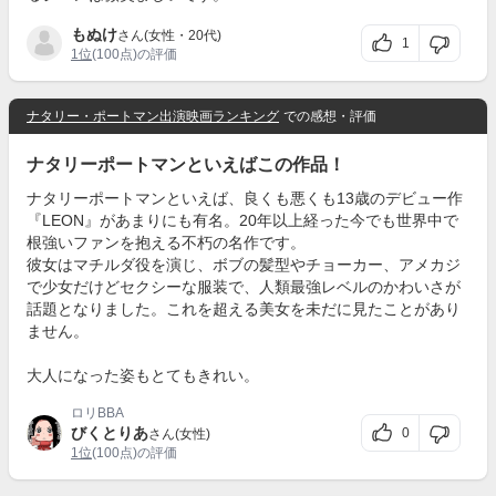
もぬけ
さん(女性・20代)
1
1位
(100点)の評価
ナタリー・ポートマン出演映画ランキング
での感想・評価
ナタリーポートマンといえばこの作品！
ナタリーポートマンといえば、良くも悪くも13歳のデビュー作
『LEON』があまりにも有名。20年以上経った今でも世界中で
根強いファンを抱える不朽の名作です。
彼女はマチルダ役を演じ、ボブの髪型やチョーカー、アメカジ
で少女だけどセクシーな服装で、人類最強レベルのかわいさが
話題となりました。これを超える美女を未だに見たことがあり
ません。
大人になった姿もとてもきれい。
ロリBBA
びくとりあ
0
さん(女性)
1位
(100点)の評価