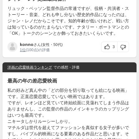
リュック・ベッソン監督作品の常連ですが、役柄・共演者・ス
トーリー・音楽、どれも申し分ない歴史的作品になったのは、
ジャン・レノだからこそです。知的年齢が低いけれど、戦い方
は知っているのがたまらないです。ナタリー・ポートマンとの
「OK」トークのシーンとか飾っておきたいくらいです。
konno
さん(女性・50代)
3
1位
(100点)の評価
洋画の恋愛映画ランキング
での感想・評価
最高の年の差恋愛映画
私の好みど真ん中の「どの部分を切り取っても絵になる映画」
です。正直恋愛恋愛していない映画ではあります。
ですが、レオンほど見ていて終始絵面に見蕩れてしまう作品は
ありませんし、この監督の作品のメインキャラのカップリング
はいつも最高です。
ニキータしかりルーシーしかり。
マチルダは世代を超えてファッションを真似する女子が多いで
すし、バイブル的映画になる要素のある作品だと思います。そ