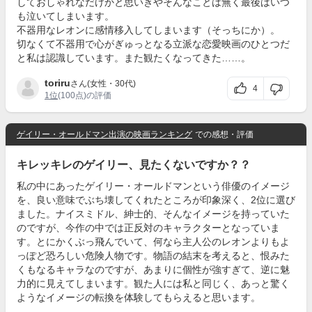
しておしゃれなだけかと思いきやそんなことは無く最後はいつ
も泣いてしまいます。
不器用なレオンに感情移入してしまいます（そっちにか）。
切なくて不器用で心がぎゅっとなる立派な恋愛映画のひとつだ
と私は認識しています。また観たくなってきた……。
toriru
さん(女性・30代)
4
1位
(100点)の評価
ゲイリー・オールドマン出演の映画ランキング
での感想・評価
キレッキレのゲイリー、見たくないですか？？
私の中にあったゲイリー・オールドマンという俳優のイメージ
を、良い意味でぶち壊してくれたところが印象深く、2位に選び
ました。ナイスミドル、紳士的、そんなイメージを持っていた
のですが、今作の中では正反対のキャラクターとなっていま
す。とにかくぶっ飛んでいて、何なら主人公のレオンよりもよ
っぽど恐ろしい危険人物です。物語の結末を考えると、恨みた
くもなるキャラなのですが、あまりに個性が強すぎて、逆に魅
力的に見えてしまいます。観た人には私と同じく、あっと驚く
ようなイメージの転換を体験してもらえると思います。