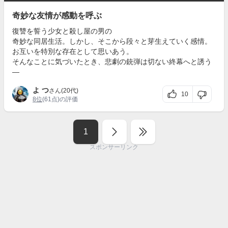
奇妙な友情が感動を呼ぶ
復讐を誓う少女と殺し屋の男の
奇妙な同居生活。しかし、そこから段々と芽生えていく感情。
お互いを特別な存在として思いあう。
そんなことに気づいたとき、悲劇の銃弾は切ない終幕へと誘う
―
よ つ
さん(20代)
10
8位
(61点)の評価
1
スポンサーリンク