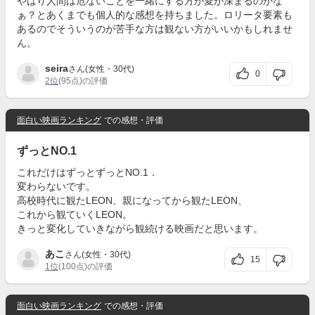
やはり人間は危ないことを一緒にする方が愛が深まるのかな
ぁ？とあくまでも個人的な感想を持ちました。ロリータ要素も
あるのでそういうのが苦手な方は観ない方がいいかもしれませ
ん。
seira
さん(女性・30代)
0
2位
(95点)の評価
面白い映画ランキング
での感想・評価
ずっとNO.1
これだけはずっとずっとNO.1．
変わらないです。
高校時代に観たLEON、親になってから観たLEON、
これから観ていくLEON。
きっと変化していきながら観続ける映画だと思います。
あこ
さん(女性・30代)
15
1位
(100点)の評価
面白い映画ランキング
での感想・評価