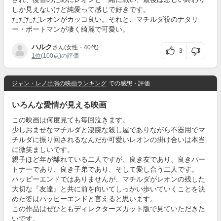
しか見えないけど純愛って感じで好きです。
ただただレオンがカッコ良い。それと、マチルダ役のナタリ
ー・ポートマンが凄く綺麗で可愛い。
ハルク
さん(女性・40代)
3
1位
(100点)の評価
ジャン・レノ出演の映画ランキング
での感想・評価
いろんな愛情が見える映画
この映画は何度見ても毎回泣きます。
少しおませなマチルダと凄腕な殺し屋でありながら不器用でマ
チルダに振り回されるなんだか可愛いレオンの掛け合いは本当
に微笑ましいです。
親子ほど年が離れている二人ですが、良き友であり、良きパー
トナーであり、良き子弟であり、そして愛し合う二人です。
ハッピーエンドではありませんが、マチルダがレオンの残した
大切な『友達』と共に前を向いてしっかい歩いていくことを決
めた姿はハッピーエンドと言えると思います。
この作品はぜひともディレクターズカット版で見ていただきた
いです。