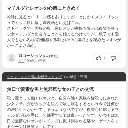
マチルダとレオンの心情にときめく
冷静に見るとロリコン感もありますが、とにかくスタイリッシ
ュでカッコ良い殺し屋映画といえばこれ。
ストイックで一匹狼の殺し屋レオンが家族を奪われ復讐を誓う
少女マチルダと出会うことから始まるわけですが、親子でも愛
人でもない2人の距離感や孤独さの中に繊細さを秘めたレオンが
かっこよさ満点。
ロコーション
さん(女性)
2
1位
(100点)の評価
ジャン・レノ出演の映画ランキング
での感想・評価
無口で質素な男と無邪気な女の子との交流
殺し屋として働くレオンと、自分を除く家族を皆殺しにされた
少女マチルダがタッグを組んで殺し屋をするという今では何か
の法に引っかかってしまうような話ですが、復讐心に燃えるマ
チルダが銃を手にして練習する姿は良かったです。いつもは無
口で無情なレオンがマチルダに振り回される姿や、ゲームをす
るシーンは微笑ましいです。