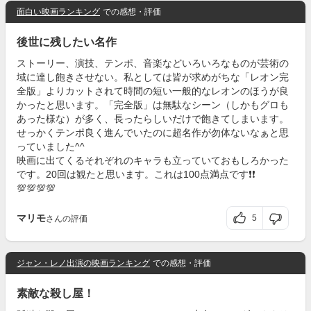
面白い映画ランキング
での感想・評価
後世に残したい名作
ストーリー、演技、テンポ、音楽などいろいろなものが芸術の
域に達し飽きさせない。私としては皆が求めがちな「レオン完
全版」よりカットされて時間の短い一般的なレオンのほうが良
かったと思います。「完全版」は無駄なシーン（しかもグロも
あった様な）が多く、長ったらしいだけで飽きてしまいます。
せっかくテンポ良く進んでいたのに超名作が勿体ないなぁと思
っていました^^
映画に出てくるそれぞれのキャラも立っていておもしろかった
です。20回は観たと思います。これは100点満点です❗️❗️
💯💯💯💯
マリモ
5
さんの評価
ジャン・レノ出演の映画ランキング
での感想・評価
素敵な殺し屋！