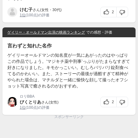
けむ子
さん(女性・30代)
2
1位
(100点)の評価
ゲイリー・オールドマン出演の映画ランキング
での感想・評価
言わずと知れた名作
ゲイリーオールドマンの知名度が一気にあがったのはやっぱり
この作品でしょう。‘マジキチ薬中刑事’っぷりがたまらなすぎて
好きになりました。キモかっこいい。むしろバリバリ錠剤食べ
てるのかわいい。また、ストーリーの最後が過酷すぎて精神が
やられた場合は、マチルダと一緒に愉快な顔して撮ったオフシ
ョット写真で癒されるのがおすすめ。
ロリBBA
びくとりあ
2
さん(女性)
1位
(100点)の評価
スポンサーリンク