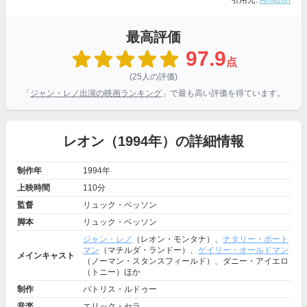
引用元:
Amazon
最高評価
97.9
点
(25人の評価)
「
ジャン・レノ出演の映画ランキング
」で最も高い評価を得ています。
レオン（1994年）の詳細情報
制作年
1994年
上映時間
110分
監督
リュック・ベッソン
脚本
リュック・ベッソン
ジャン・レノ
（レオン・モンタナ）、
ナタリー・ポート
マン
（マチルダ・ランドー）、
ゲイリー・オールドマン
メインキャスト
（ノーマン・スタンスフィールド）、ダニー・アイエロ
（トニー）ほか
制作
パトリス・ルドゥー
音楽
エリック・セラ