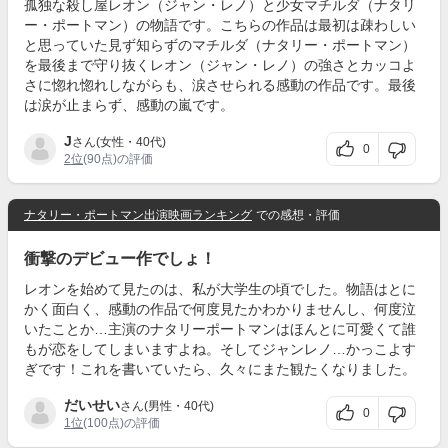
孤独な殺し屋レオン（ジャン・レノ）と少女マチルダ（ナタリ
ー・ポートマン）の物語です。こちらの作品は最初は疎わしい
と思っていた見ず知らずのマチルダ（ナタリー・ポートマン）
を最後まで守り抜くレオン（ジャン・レノ）の強さとカッコよ
さに惚れ惚れしながらも、涙させられる感動の作品です。最後
は涙が止まらず、感動の嵐です。
J
さん(女性・40代)
0
2位
(90点)の評価
ナタリー・ポートマン出演映画ランキング
での感想・評価
衝撃のデビュー作でしょ！
レオンを始めて見たのは、私が大学生の頃でした。物語はとに
かく面白く、感動の作品で何度見たかわかりませんし、何度泣
いたことか…主演のナタリーポートマンはほんとに可愛くて誰
もが恋をしてしまいますよね。そしてジャンレノ…かっこよす
ぎです！これを書いていたら、久々にまた観たくなりました。
だいせい
さん(男性・40代)
0
1位
(100点)の評価