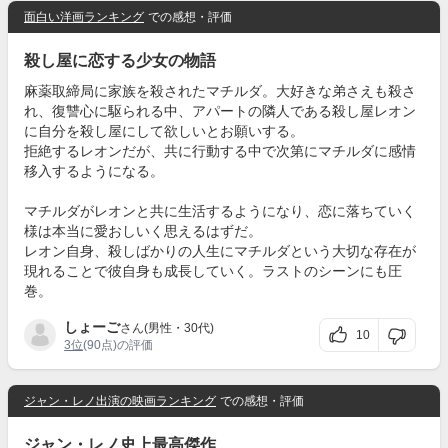
面白い洋画ランキング
での感想・評価
殺し屋に恋する少女の物語
麻薬取締局に家族を殺されたマチルダ。大好きな弟さえも殺さ
れ、復讐心に駆られる中、アパートの隣人である殺し屋レオン
に自分を殺し屋にして欲しいとお願いする。
拒絶するレオンだが、共に行動する中で次第にマチルダに感情
移入するようになる。
マチルダがレオンと共に生活するようになり、恋に落ちていく
様は本当に愛おしいく思えるはずだ。
レオン自身、殺しばかりの人生にマチルダという大切な存在が
現れることで彼自身も成長していく。ラストのシーンにも圧
巻。
しょーご
さん(男性・30代)
10
3位
(90点)の評価
ジャン・レノ出演の映画ランキング
での感想・評価
ジャン・レノ史上最高傑作