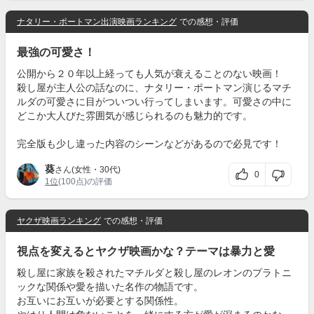
ナタリー・ポートマン出演映画ランキング
での感想・評価
最強の可愛さ！
公開から２０年以上経っても人気が衰えることのない映画！
殺し屋が主人公の話なのに、ナタリー・ポートマン演じるマチ
ルダの可愛さに目がついつい行ってしまいます。可愛さの中に
どこか大人びた雰囲気が感じられるのも魅力的です。
完全版も少し違った内容のシーンなどがあるので必見です！
葵
さん(女性・30代)
0
1位
(100点)の評価
ヤクザ映画ランキング
での感想・評価
視点を変えるとヤクザ映画かな？テーマは暴力と愛
殺し屋に家族を殺されたマチルダと殺し屋のレオンのプラトニ
ックな関係や愛を描いた名作の物語です。
お互いにお互いが必要とする関係性。