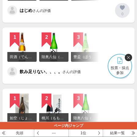
を
見
はじめ
る
さんの評価
0
1
2
3
詳
細
田酒（でんしゅ）
陸奥八仙（むつはっせん）
豊盃（ほうはい）
を
見
投票・採点
飲み足りない、、、。
る
さんの評価
参加
0
1
2
3
詳
細
如空（じょくう）
桃川（ももかわ）
陸奥八仙（むつはっせん）
を
ページ内ジャンプ
見
かおるこちゃん
る
先頭
---
1位
結果一覧
さんの評価
0