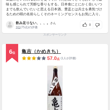
味も感じられて芳醇な香りもする。日本食にとにかく合いいつ
までも飲んでいたいと思える日本酒。豊盃とは兵士を勇気づけ
るための唄の名前らしくそのネーミングセンスもお気に入り。
飲み足りない、、、。
さん
0
3位
(75点)の評価
スポンサーリンク
6
亀吉（かめきち）
位
57.0
(1人が評価)
点