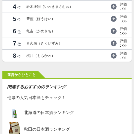
評価
4
岩木正宗（いわきまさむね）
位
ｺﾒﾝﾄ
評価
5
豊盃（ほうはい）
位
ｺﾒﾝﾄ
評価
6
亀吉（かめきち）
位
ｺﾒﾝﾄ
評価
7
喜久泉（きくいずみ）
位
ｺﾒﾝﾄ
評価
8
桃川（ももかわ）
位
ｺﾒﾝﾄ
運営からひとこと
関連するおすすめのランキング
他県の人気日本酒もチェック！
北海道の日本酒ランキング
秋田の日本酒ランキング