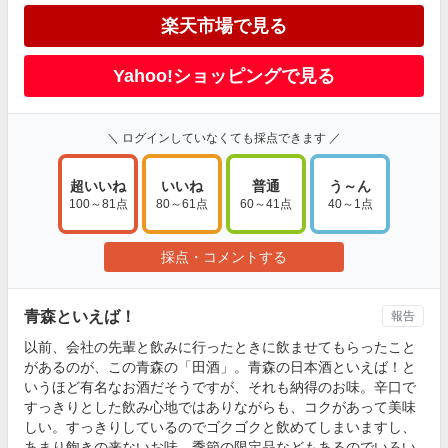
楽天市場で見る
Yahoo!ショッピングで見る
＼ ログインしていなくても採点できます ／
超いいね
いいね
普通
う～ん
100～81点
80～61点
60～41点
40～1点
採点・コメントする
青森といえば！
報告
以前、会社の先輩と飲みに行ったときに飲ませてもらったこと
があるのが、この青森の「田酒」。青森の日本酒といえば！と
いうほど有名なお酒だそうですが、それも納得のお味。辛口で
すっきりとした飲み心地ではありながらも、コクがあって美味
しい。すっきりしているのでゴクゴクと飲めてしまいますし、
あまり飽きの来ないお味。季節の限定品などもあるのでいろい