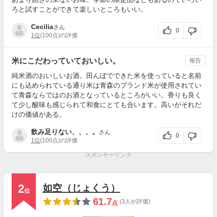
ろと試すことができて楽しいところもいい。
Cecilia
さん
0
1位
(100点)の評価
米にこだわっていておいしい。
報告
純米酒のおいしいお酒。田んぼでできた米を使っていると名前
にも込められている通り米は青森のブランド米が使用されてい
て青森ならではのお酒となっているところがいい。香りも良く
て少し酸味も感じられて和食にとても合います。高いがそれだ
けの価値がある。
飲み足りない、、、。
さん
0
1位
(100点)の評価
スポンサーリンク
2
如空（じょくう）
位
61.7
(3人が評価)
点