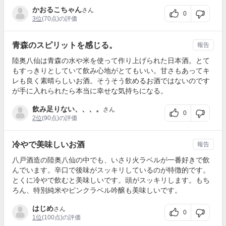
かおるこちゃん
さん
0
3位
(70点)の評価
青森のスピリットを感じる。
報告
陸奥八仙は青森の水や米を使って作り上げられた日本酒。とて
もすっきりとしていて飲み心地がとてもいい。甘さもあってキ
レも良く素晴らしいお酒。そうそう飲めるお酒ではないのです
が手に入れられたら本当に幸せな気持ちになる。
飲み足りない、、、。
さん
0
2位
(90点)の評価
冷やで美味しいお酒
報告
八戸酒造の陸奥八仙の中でも、いさり火ラベルが一番好きで飲
んでいます。辛口で後味がスッキリしているのが特徴的です。
とくに冷やで飲むと美味しいです。頭がスッキリします。もち
ろん、特別純米やピンクラベル吟醸も美味しいです。
はじめ
さん
0
1位
(100点)の評価