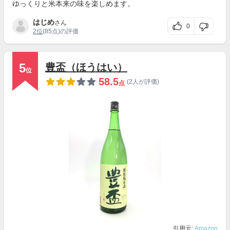
ゆっくりと米本来の味を楽しめます。
はじめ
さん
0
2位
(85点)の評価
5
豊盃（ほうはい）
位
58.5
(2人が評価)
点
引用元:
Amazon