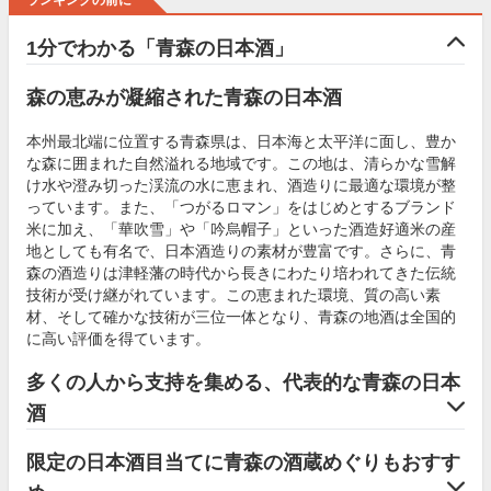
ランキングの前に
1分でわかる「青森の日本酒」
森の恵みが凝縮された青森の日本酒
本州最北端に位置する青森県は、日本海と太平洋に面し、豊か
な森に囲まれた自然溢れる地域です。この地は、清らかな雪解
け水や澄み切った渓流の水に恵まれ、酒造りに最適な環境が整
っています。また、「つがるロマン」をはじめとするブランド
米に加え、「華吹雪」や「吟烏帽子」といった酒造好適米の産
地としても有名で、日本酒造りの素材が豊富です。さらに、青
森の酒造りは津軽藩の時代から長きにわたり培われてきた伝統
技術が受け継がれています。この恵まれた環境、質の高い素
材、そして確かな技術が三位一体となり、青森の地酒は全国的
に高い評価を得ています。
多くの人から支持を集める、代表的な青森の日本
酒
限定の日本酒目当てに青森の酒蔵めぐりもおすす