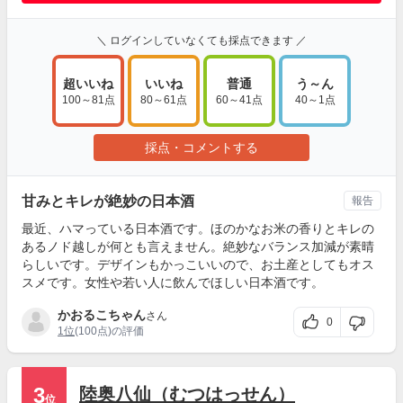
＼ ログインしていなくても採点できます ／
超いいね
いいね
普通
う～ん
100～81点
80～61点
60～41点
40～1点
採点・コメントする
甘みとキレが絶妙の日本酒
報告
最近、ハマっている日本酒です。ほのかなお米の香りとキレの
あるノド越しが何とも言えません。絶妙なバランス加減が素晴
らしいです。デザインもかっこいいので、お土産としてもオス
スメです。女性や若い人に飲んでほしい日本酒です。
かおるこちゃん
さん
0
1位
(100点)の評価
3
陸奥八仙（むつはっせん）
位