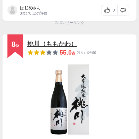
はじめ
さん
0
3位
(70点)の評価
スポンサーリンク
8
桃川（ももかわ）
位
55.0
(4人が評価)
点