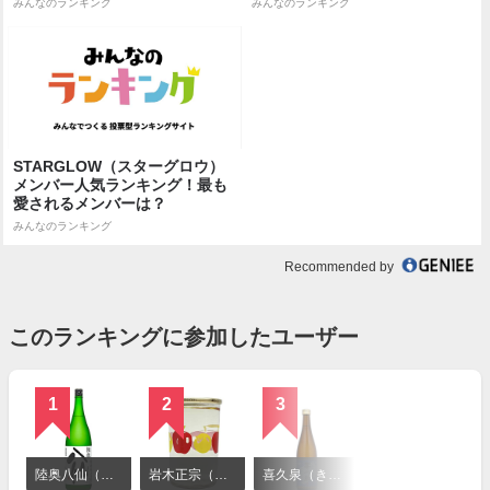
みんなのランキング
みんなのランキング
STARGLOW（スターグロウ）
メンバー人気ランキング！最も
愛されるメンバーは？
みんなのランキング
Recommended by
このランキングに参加したユーザー
1
2
3
詳
細
陸奥八仙（むつはっせん）
岩木正宗（いわきまさむね）
喜久泉（きくいずみ）